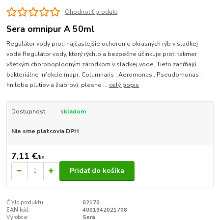
Ohodnotiť produkt
Sera omnipur A 50ml
Regulátor vody proti najčastejšie ochorenie okrasných rýb v sladkej
vode Regulátor vody, ktorý rýchlo a bezpečne účinkuje proti takmer
všetkým choroboplodným zárodkom v sladkej vode. Tieto zahŕňajú
bakteriálne infekcie (napr. Columnaris , Aeromonas , Pseudomonas ,
hniloba plutiev a žiabrov), plesne ...
celý popis
Dostupnosť
skladom
Nie sme platcovia DPH
7,11 €
/
ks
Pridať do košíka
Číslo produktu:
02170
EAN kód:
4001942021708
Výrobca:
Sera