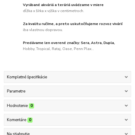
Vyrábané akváriá a teráriá uvádzame v miere
dĺžka x šírka x výška v centimetroch.
Za kvalitu ručíme, a preto uskutočňujeme rozvoz vivárií
iba vlastnou dopravou.
Predávame len overené značky: Sera, Astra, Dupla,
Hobby, Tropical, Rataj, Oase, Penn Plax...
Kompletné špecifikácie
Parametre
Hodnotenie
0
Komentáre
0
Na stiahnutie