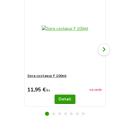
Sera costapur F 100ml
Sera mycopu
11,95 €
11,95 €
na ceste
/
ks
/
k
Detail