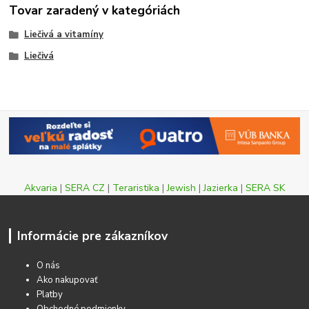
Tovar zaradený v kategóriách
Liečivá a vitamíny
Liečivá
Akvaria
|
SERA CZ
|
Teraristika
|
Jewish
|
Jazierka
|
SERA SK
Informácie pre zákazníkov
O nás
Ako nakupovať
Platby