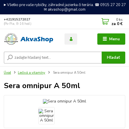
►Všetko pre vaše rybičky, záhradné jazierka či terária. ☎ 0915 27 20 27
✉ akvashop@gmail.com
0
ks
+421915272027
za
0 €
(Po-Pia, 8-16 hod.)
Menu
Hľadať
Úvod
Liečivá a vitamíny
Sera omnipur A 50ml
Sera omnipur A 50ml