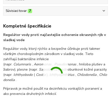
Súvisiaci tovar
7
Kompletné špecifikácie
Regulátor vody proti najčastejšie ochorenie okrasných rýb v
sladkej vode
Regulátor vody, ktorý rýchlo a bezpečne účinkuje proti takmer
všetkým choroboplodným zárodkom v sladkej vode. Tieto
zahŕňajú bakteriálne infekcie
(napr.
Columnaris
,
Aeromonas
,
Pseudomonas
, hniloba plutiev a
žiabrov), plesne (napr.
Saprolegnia
), jednobunkové kožné parazity
(napr.
Ichthyobodo
(
Costia
),
Ichthyophthirius
,
Chilodonella
,
Chilo
donella
.
Prípravok je možné použiť na dezinfekciu vonkajších poranení a
ako prevencia druhotných infekcií.