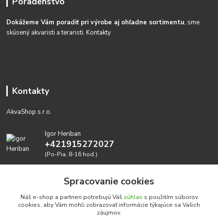
Poradenstvo
Dokážeme Vám poradiť pri výrobe aj ohľadne sortimentu
, sme
skúsený akvaristi a teraristi.
Kontakty
Kontakty
AkvaShop s.r.o.
Igor Heriban
+421915272027
(Po-Pia, 8-16 hod.)
akvashop@gmail.com
Spracovanie cookies
Náš e-shop a partneri potrebujú Váš
súhlas
s použitím súborov
cookies, aby Vám mohli zobrazovať informácie týkajúce sa Vašich
záujmov.