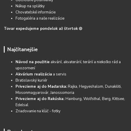
Obchodné podmienky
Nákup na splátky
Chovateľské informácie
Fotogaléria a naše realizácie
Tovar expedujeme pondelok až štvrtok
🟢
Najčítanejšie
Návod na použitie
akvárií, akvaterárií, terárií a niekoľko rád a
upozornení
Akvárium realizácia
a servis
Bratislavský kuriér
Privezieme aj do Maďarska:
Rajka, Hegyeshalom, Dunakiliti,
Mosonmagyarovár, Janossomoria
Privezieme aj do Rakúska:
Hainburg, Wolfsthal, Berg, Kittsee,
Edelsal
Zriaďovanie na kĺúč - fotky