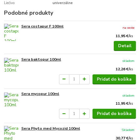
Liečivo:
univerzálne
Podobné produkty
Sera costapur F 100ml
na ceste
11,95 €
/
ks
Detail
Sera baktopur 100ml
skladom
12,26 €
/
ks
Pridať do košíka
Sera mycopur 100ml
skladom
11,95 €
/
ks
Pridať do košíka
Sera Phyto med Mycozid 100ml
Skladom
30,77 €
/
ks