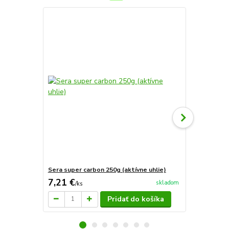
Novinka
Sera super carbon 250g (aktívne uhlie)
Sera jelšové
7,21 €
5,60 €
skladom
/
ks
/
ks
Pridať do košíka