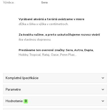
Výrobca:
Sera
Vyrábané akváriá a teráriá uvádzame v miere
dĺžka x šírka x výška v centimetroch.
Za kvalitu ručíme, a preto uskutočňujeme rozvoz vivárií
iba vlastnou dopravou.
Predávame len overené značky: Sera, Astra, Dupla,
Hobby, Tropical, Rataj, Oase, Penn Plax...
Kompletné špecifikácie
Parametre
Hodnotenie
0