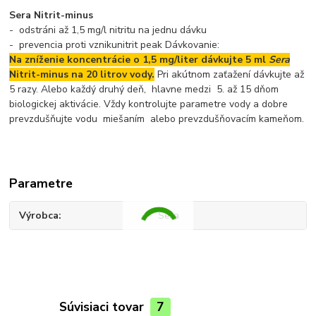
Sera Nitrit-minus
- odstráni až 1,5 mg/l nitritu na jednu dávku
- prevencia proti vznikunitrit peak Dávkovanie:
Na zníženie koncentrácie o 1,5 mg/liter dávkujte 5 ml
Sera
Nitrit-minus na 20 litrov vody.
Pri akútnom zaťažení dávkujte až
5 razy. Alebo každý druhý deň, hlavne medzi 5. až 15 dňom
biologickej aktivácie. Vždy kontrolujte parametre vody a dobre
prevzdušňujte vodu miešaním alebo prevzdušňovacím kameňom.
Parametre
Výrobca
Sera
Súvisiaci tovar
7