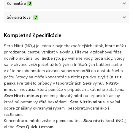
Komentáre
0
Súvisiaci tovar
7
Kompletné špecifikácie
Sera Nitrit (NO
) je jedna z najnebezpečnejších látok, ktoré môžu
2
prirodzenou cestou vznikať v akváriu. Hlavne v zábehovej fáze
nového akvária, po liečbe rýb, po výmene vody, teda vždy, vtedy
sa v akváriu zníži počet užitočných nitrifikačných baktérií alebo
v ešte nezabehnutom akváriu sa nerozmnožili do dostatočného
počtu. Vtedy sa môže koncentrácia nitritu prudko zvýšiť (
nitrit
peak
). Pre takéto prípady v laboratóriách
Sera
vyinuli
Nitrit-
minus -
inovácia, ktorá pomôže v prípadoch akútneho zaťaženia.
Sera
Nitrit-minus
premení jedovatý nitrit na organické aminy,
ktoré sú potom využité baktériami.
Sera
Nitrit-minus
je veľmi
dobre znášaný okrasnými rybami, bezobratlovcami ako i
rastlinami.
Koncentráciu nitritu zistíme pomocou test
Sera
nitrit-test
(NO
),
2
alebo
Sera
Quick testom
.