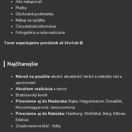
Ako nakupovať
Platby
Obchodné podmienky
Nákup na splátky
Chovateľské informácie
Fotogaléria a naše realizácie
Tovar expedujeme pondelok až štvrtok
🟢
Najčítanejšie
Návod na použitie
akvárií, akvaterárií, terárií a niekoľko rád a
upozornení
Akvárium realizácia
a servis
Bratislavský kuriér
Privezieme aj do Maďarska:
Rajka, Hegyeshalom, Dunakiliti,
Mosonmagyarovár, Janossomoria
Privezieme aj do Rakúska:
Hainburg, Wolfsthal, Berg, Kittsee,
Edelsal
Zriaďovanie na kĺúč - fotky