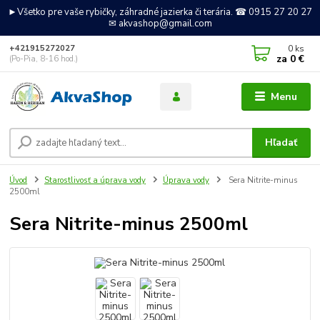
►Všetko pre vaše rybičky, záhradné jazierka či terária. ☎ 0915 27 20 27
✉ akvashop@gmail.com
0
ks
+421915272027
za
0 €
(Po-Pia, 8-16 hod.)
Menu
Hľadať
Úvod
Starostlivosť a úprava vody
Úprava vody
Sera Nitrite-minus
2500ml
Sera Nitrite-minus 2500ml