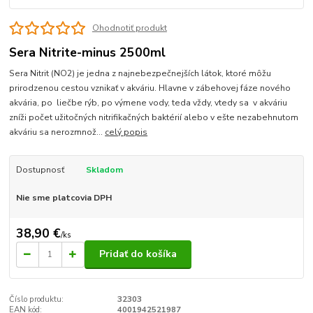
Ohodnotiť produkt
Sera Nitrite-minus 2500ml
Sera Nitrit (NO2) je jedna z najnebezpečnejších látok, ktoré môžu
prirodzenou cestou vznikať v akváriu. Hlavne v zábehovej fáze nového
akvária, po liečbe rýb, po výmene vody, teda vždy, vtedy sa v akváriu
zníži počet užitočných nitrifikačných baktérií alebo v ešte nezabehnutom
akváriu sa nerozmnož...
celý popis
Dostupnosť
Skladom
Nie sme platcovia DPH
38,90 €
/
ks
Pridať do košíka
Číslo produktu:
32303
EAN kód:
4001942521987