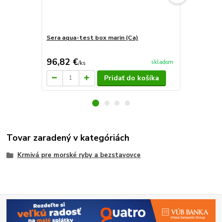
Sera aqua-test box marin (Ca)
Sera saltwa
96,82 €
9 €
skladom
/
ks
/
ks
Pridať do košíka
Tovar zaradený v kategóriách
Krmivá pre morské ryby a bezstavovce