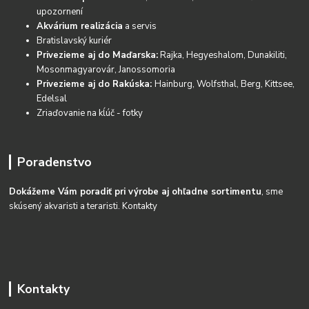
upozornení
Akvárium realizácia
a servis
Bratislavský kuriér
Privezieme aj do Maďarska:
Rajka, Hegyeshalom, Dunakiliti,
Mosonmagyarovár, Janossomoria
Privezieme aj do Rakúska:
Hainburg, Wolfsthal, Berg, Kittsee,
Edelsal
Zriaďovanie na kĺúč - fotky
Poradenstvo
Dokážeme Vám poradiť pri výrobe aj ohľadne sortimentu
, sme
skúsený akvaristi a teraristi.
Kontakty
Kontakty