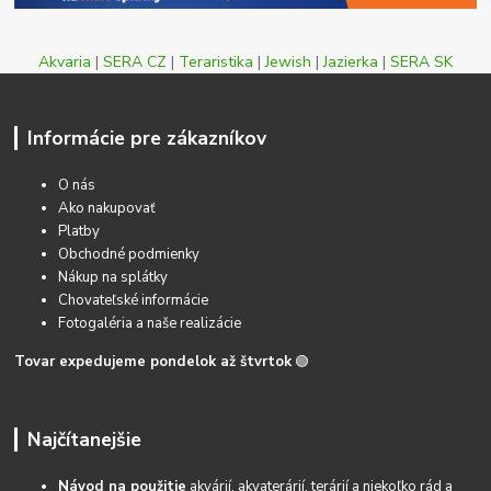
Akvaria
|
SERA CZ
|
Teraristika
|
Jewish
|
Jazierka
|
SERA SK
Informácie pre zákazníkov
O nás
Ako nakupovať
Platby
Obchodné podmienky
Nákup na splátky
Chovateľské informácie
Fotogaléria a naše realizácie
Tovar expedujeme pondelok až štvrtok
🟢
Najčítanejšie
Návod na použitie
akvárií, akvaterárií, terárií a niekoľko rád a