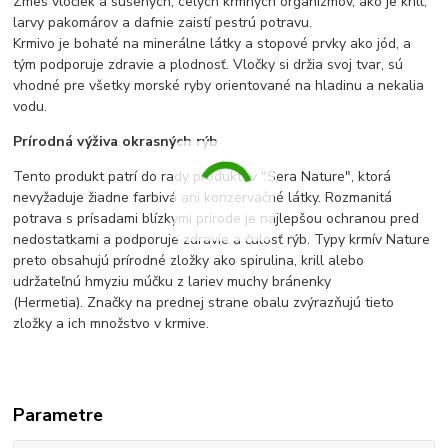
Zmes vločiek a sušených, celých kŕmnych organizmov, ako je krill,
larvy pakomárov a dafnie zaistí pestrú potravu.
Krmivo je bohaté na minerálne látky a stopové prvky ako jód, a
tým podporuje zdravie a plodnosť. Vločky si držia svoj tvar, sú
vhodné pre všetky morské ryby orientované na hladinu a nekalia
vodu.
Prírodná výživa okrasných rýb
Tento produkt patrí do rady produktov "Sera Nature", ktorá
nevyžaduje žiadne farbivá ani konzervačné látky. Rozmanitá
potrava s prísadami blízkymi prírode je najlepšou ochranou pred
nedostatkami a podporuje zdravie a čulosť rýb. Typy krmív Nature
preto obsahujú prírodné zložky ako spirulina, krill alebo
udržateľnú hmyziu múčku z lariev muchy bránenky
(Hermetia). Značky na prednej strane obalu zvýrazňujú tieto
zložky a ich množstvo v krmive.
Parametre