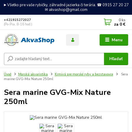
►Všetko pre vaše rybičky, záhradné jazierka či terária. ☎ 0915 27 20 27
✉ akvashop@gmail.com
0
ks
+421915272027
za
0 €
(Po-Pia, 8-16 hod.)
Menu
Hľadať
Úvod
Morská akvaristika
Krmivá pre morské ryby a bezstavovce
Sera
marine GVG-Mix Nature 250ml
Sera marine GVG-Mix Nature
250ml