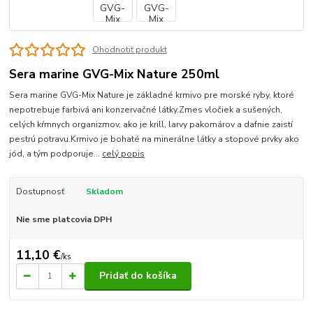
Ohodnotiť produkt
Sera marine GVG-Mix Nature 250ml
Sera marine GVG-Mix Nature je základné krmivo pre morské ryby, ktoré
nepotrebuje farbivá ani konzervačné látky.Zmes vločiek a sušených,
celých kŕmnych organizmov, ako je krill, larvy pakomárov a dafnie zaistí
pestrú potravu.Krmivo je bohaté na minerálne látky a stopové prvky ako
jód, a tým podporuje...
celý popis
Dostupnosť
Skladom
Nie sme platcovia DPH
11,10 €
/
ks
Pridať do košíka