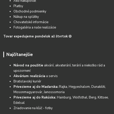
Ako nakupovať
Platby
Obchodné podmienky
Nákup na splátky
Chovateľské informácie
Fotogaléria a naše realizácie
Tovar expedujeme pondelok až štvrtok
🟢
Najčítanejšie
Návod na použitie
akvárií, akvaterárií, terárií a niekoľko rád a
upozornení
Akvárium realizácia
a servis
Bratislavský kuriér
Privezieme aj do Maďarska:
Rajka, Hegyeshalom, Dunakiliti,
Mosonmagyarovár, Janossomoria
Privezieme aj do Rakúska:
Hainburg, Wolfsthal, Berg, Kittsee,
Edelsal
Zriaďovanie na kĺúč - fotky