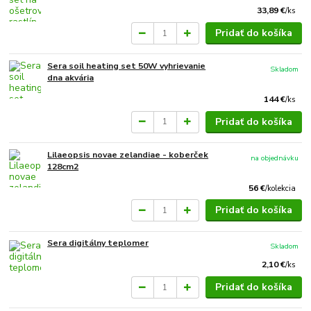
33,89 €
/
ks
Pridať do košíka
Sera soil heating set 50W vyhrievanie
Skladom
dna akvária
144 €
/
ks
Pridať do košíka
Lilaeopsis novae zelandiae - koberček
na objednávku
128cm2
56 €
/
kolekcia
Pridať do košíka
Sera digitálny teplomer
Skladom
2,10 €
/
ks
Pridať do košíka