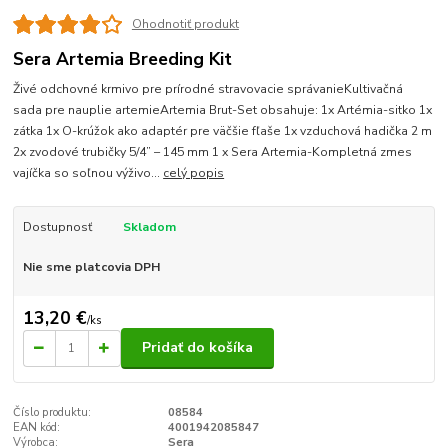
Ohodnotiť produkt
Sera Artemia Breeding Kit
Živé odchovné krmivo pre prírodné stravovacie správanieKultivačná
sada pre nauplie artemieArtemia Brut-Set obsahuje: 1x Artémia-sitko 1x
zátka 1x O-krúžok ako adaptér pre väčšie fľaše 1x vzduchová hadička 2 m
2x zvodové trubičky 5/4” – 145 mm 1 x Sera Artemia-Kompletná zmes
vajíčka so soľnou výživo...
celý popis
Dostupnosť
Skladom
Nie sme platcovia DPH
13,20 €
/
ks
Pridať do košíka
Číslo produktu:
08584
EAN kód:
4001942085847
Výrobca:
Sera