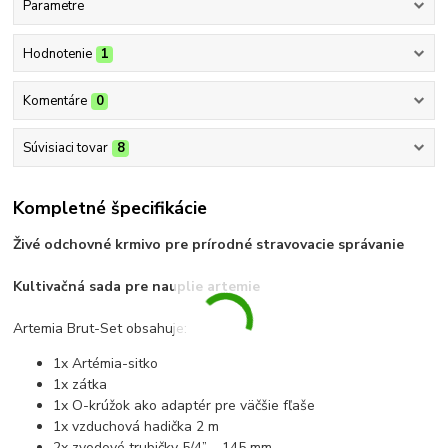
Parametre
Hodnotenie
1
Komentáre
0
Súvisiaci tovar
8
Kompletné špecifikácie
Živé odchovné krmivo pre prírodné stravovacie správanie
Kultivačná sada pre nauplie artemie
Artemia Brut-Set obsahuje:
1x Artémia-sitko
1x zátka
1x O-krúžok ako adaptér pre väčšie fľaše
1x vzduchová hadička 2 m
2x zvodové trubičky 5/4” – 145 mm