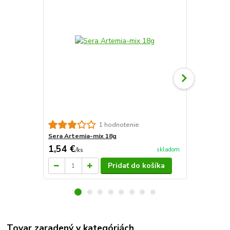
Sera Vipan 
1 hodnotenie
Sera Artemia-mix 18g
1,54 €
3,91 €
skladom
/
ks
/
ks
Pridať do košíka
Tovar zaradený v kategóriách