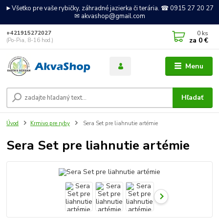
►Všetko pre vaše rybičky, záhradné jazierka či terária. ☎ 0915 27 20 27
✉ akvashop@gmail.com
0
ks
+421915272027
za
0 €
(Po-Pia, 8-16 hod.)
Menu
Hľadať
Úvod
Krmivo pre ryby
Sera Set pre liahnutie artémie
Sera Set pre liahnutie artémie