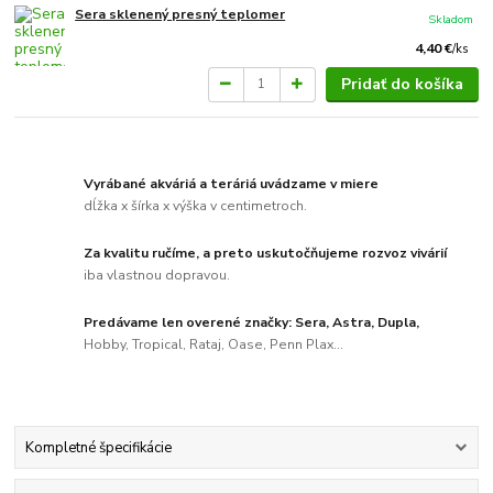
Sera sklenený presný teplomer
Skladom
4,40 €
/
ks
Pridať do košíka
Vyrábané akváriá a teráriá uvádzame v miere
dĺžka x šírka x výška v centimetroch.
Za kvalitu ručíme, a preto uskutočňujeme rozvoz vivárií
iba vlastnou dopravou.
Predávame len overené značky: Sera, Astra, Dupla,
Hobby, Tropical, Rataj, Oase, Penn Plax...
Kompletné špecifikácie