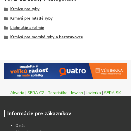
Krmivo pre ryby
Krmivá pre mladé ryby
Liahnutie artémie
Krmivá pre morské ryby a bezstavovce
Akvaria
|
SERA CZ
|
Teraristika
|
Jewish
|
Jazierka
|
SERA SK
Informácie pre zákazníkov
O nás