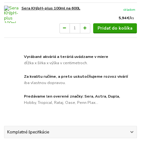
Sera KH/pH-plus 100ml na 600L
skladom
5,94 €
/
ks
Pridať do košíka
Vyrábané akváriá a teráriá uvádzame v miere
dĺžka x šírka x výška v centimetroch.
Za kvalitu ručíme, a preto uskutočňujeme rozvoz vivárií
iba vlastnou dopravou.
Predávame len overené značky: Sera, Astra, Dupla,
Hobby, Tropical, Rataj, Oase, Penn Plax...
Kompletné špecifikácie