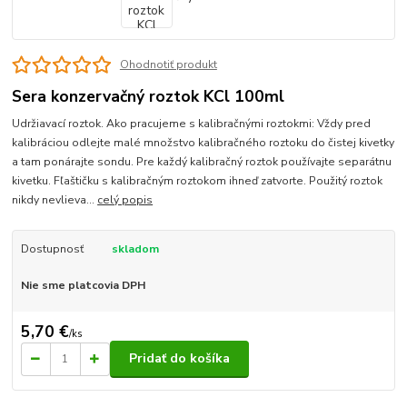
Ohodnotiť produkt
Sera konzervačný roztok KCl 100ml
Udržiavací roztok. Ako pracujeme s kalibračnými roztokmi: Vždy pred
kalibráciou odlejte malé množstvo kalibračného roztoku do čistej kivetky
a tam ponárajte sondu. Pre každý kalibračný roztok používajte separátnu
kivetku. Fľaštičku s kalibračným roztokom ihneď zatvorte. Použitý roztok
nikdy nevlieva...
celý popis
Dostupnosť
skladom
Nie sme platcovia DPH
5,70 €
/
ks
Pridať do košíka