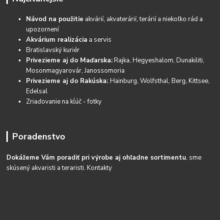
Návod na použitie
akvárií, akvaterárií, terárií a niekoľko rád a
upozornení
Akvárium realizácia
a servis
Bratislavský kuriér
Privezieme aj do Maďarska:
Rajka, Hegyeshalom, Dunakiliti,
Mosonmagyarovár, Janossomoria
Privezieme aj do Rakúska:
Hainburg, Wolfsthal, Berg, Kittsee,
Edelsal
Zriaďovanie na kĺúč - fotky
Poradenstvo
Dokážeme Vám poradiť pri výrobe aj ohľadne sortimentu
, sme
skúsený akvaristi a teraristi.
Kontakty