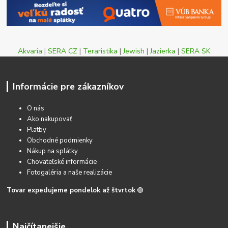
Akvaria
|
SERA CZ
|
Teraristika
|
Jewish
|
Jazierka
|
SERA SK
Informácie pre zákazníkov
O nás
Ako nakupovať
Platby
Obchodné podmienky
Nákup na splátky
Chovateľské informácie
Fotogaléria a naše realizácie
Tovar expedujeme pondelok až štvrtok
🟢
Najčítanejšie