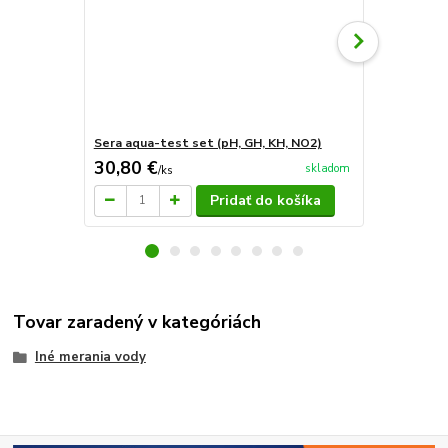
Sera aqua-test set (pH, GH, KH, NO2)
Sera pH-Tes
30,80 €
8,03 €
skladom
/
ks
/
ks
Pridať do košíka
Tovar zaradený v kategóriách
Iné merania vody