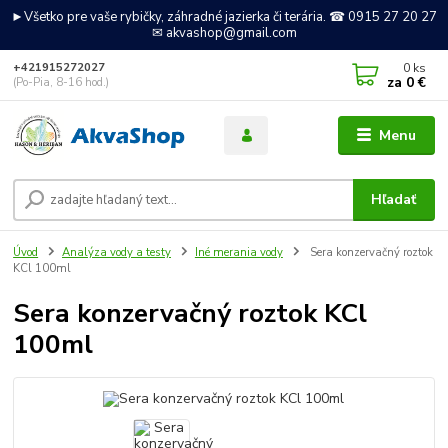
►Všetko pre vaše rybičky, záhradné jazierka či terária. ☎ 0915 27 20 27
✉ akvashop@gmail.com
0
ks
+421915272027
za
0 €
(Po-Pia, 8-16 hod.)
Menu
Hľadať
Úvod
Analýza vody a testy
Iné merania vody
Sera konzervačný roztok
KCl 100ml
Sera konzervačný roztok KCl
100ml