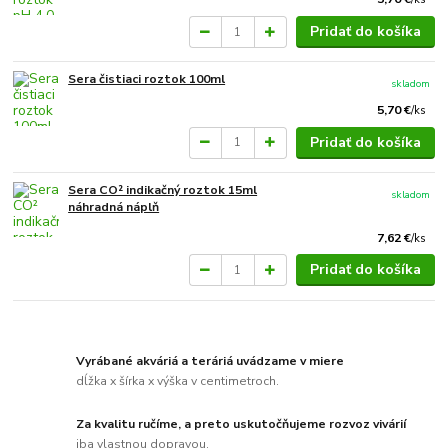
Pridať do košíka
Sera čistiaci roztok 100ml
skladom
5,70 €
/
ks
Pridať do košíka
Sera CO² indikačný roztok 15ml
skladom
náhradná náplň
7,62 €
/
ks
Pridať do košíka
Vyrábané akváriá a teráriá uvádzame v miere
dĺžka x šírka x výška v centimetroch.
Za kvalitu ručíme, a preto uskutočňujeme rozvoz vivárií
iba vlastnou dopravou.