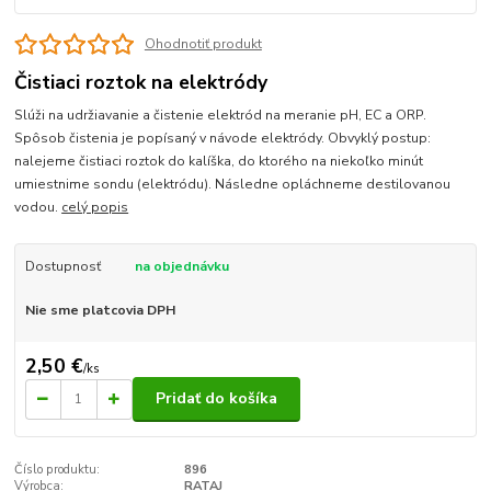
Ohodnotiť produkt
Čistiaci roztok na elektródy
Slúži na udržiavanie a čistenie elektród na meranie pH, EC a ORP.
Spôsob čistenia je popísaný v návode elektródy. Obvyklý postup:
nalejeme čistiaci roztok do kalíška, do ktorého na niekoľko minút
umiestnime sondu (elektródu). Následne opláchneme destilovanou
vodou.
celý popis
Dostupnosť
na objednávku
Nie sme platcovia DPH
2,50 €
/
ks
Pridať do košíka
Číslo produktu:
896
Výrobca:
RATAJ