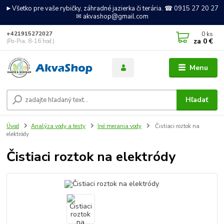
►Všetko pre vaše rybičky, záhradné jazierka či terária. ☎ 0915 27 20 27
✉ akvashop@gmail.com
0
ks
+421915272027
za
0 €
(Po-Pia, 8-16 hod.)
Menu
Hľadať
Úvod
Analýza vody a testy
Iné merania vody
Čistiaci roztok na
elektródy
Čistiaci roztok na elektródy