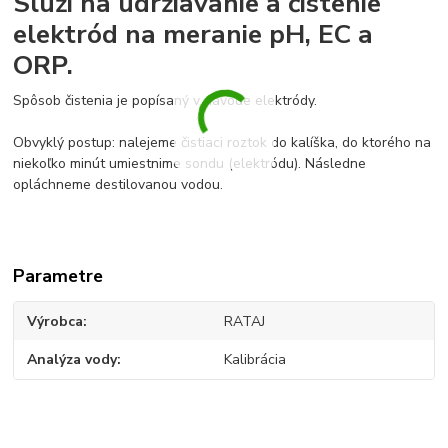
Slúži na udržiavanie a čistenie
elektród na meranie pH, EC a
ORP.
Spôsob čistenia je popísaný v návode elektródy.
Obvyklý postup: nalejeme čistiaci roztok do kalíška, do ktorého na
niekoľko minút umiestnime sondu (elektródu). Následne
opláchneme destilovanou vodou.
Parametre
Výrobca
RATAJ
Analýza vody
Kalibrácia