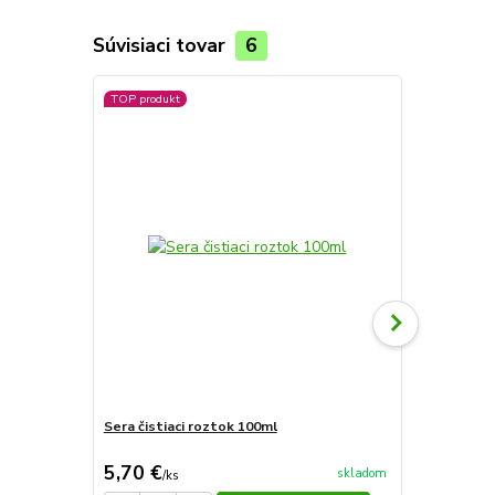
Súvisiaci tovar
6
TOP produkt
TOP produkt
Sera čistiaci roztok 100ml
Sera kalibra
5,70 €
5,70 €
skladom
/
ks
/
ks