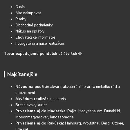
O nás
Ako nakupovať
Platby
Obchodné podmienky
Nákup na splátky
Chovateľské informácie
Fotogaléria a naše realizácie
Tovar expedujeme pondelok až štvrtok
🟢
Najčítanejšie
Návod na použitie
akvárií, akvaterárií, terárií a niekoľko rád a
upozornení
Akvárium realizácia
a servis
Bratislavský kuriér
Privezieme aj do Maďarska:
Rajka, Hegyeshalom, Dunakiliti,
Mosonmagyarovár, Janossomoria
Privezieme aj do Rakúska:
Hainburg, Wolfsthal, Berg, Kittsee,
Edelsal