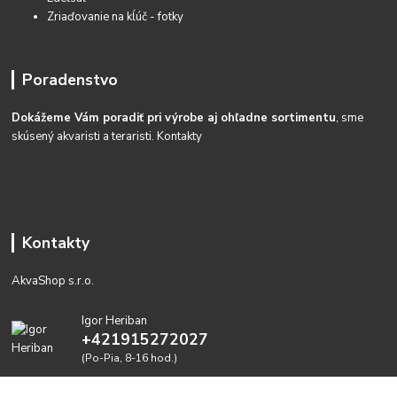
Zriaďovanie na kĺúč - fotky
Poradenstvo
Dokážeme Vám poradiť pri výrobe aj ohľadne sortimentu
, sme
skúsený akvaristi a teraristi.
Kontakty
Kontakty
AkvaShop s.r.o.
Igor Heriban
+421915272027
(Po-Pia, 8-16 hod.)
akvashop@gmail.com