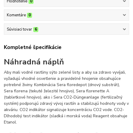
Hodnotenie
0
Komentáre
0
Súvisiaci tovar
6
Kompletné špecifikácie
Náhradná náplň
Aby mali vodné rastliny sýto zelené listy a aby sa zdravo vyvíjali,
vyžadujú vhodné osvetlenie a pravidelné hnojenie obsahujúce
potrebné živiny. Kombinácia Sera floredepot (dnový substrát),
Sera florena (tekuté železité hnojivo), Sera florenette A
(tabletkové hnojivo), ako i Sera CO2-Düngeanlage (fertilizačný
systém) podporujú zdravý vývoj rastlín a stabilzujú hodnoty vody v
akváriu. CO2 indikátor signalizuje koncentráciu CO2 vode. CO2-
Dlhodobý test indikátor (sladká i morská voda) Reagent obsahuje
Etanol.