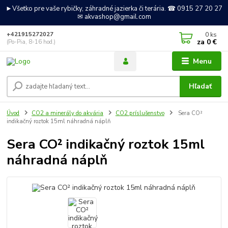
►Všetko pre vaše rybičky, záhradné jazierka či terária. ☎ 0915 27 20 27
✉ akvashop@gmail.com
0
ks
+421915272027
za
0 €
(Po-Pia, 8-16 hod.)
Menu
Hľadať
Úvod
CO2 a minerály do akvária
CO2 príslušenstvo
Sera CO²
indikačný roztok 15ml náhradná náplň
Sera CO² indikačný roztok 15ml
náhradná náplň