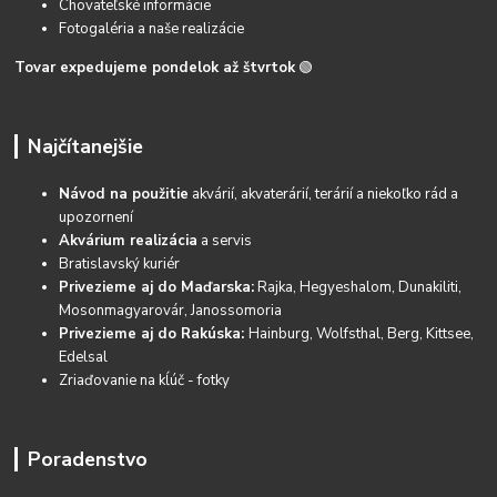
Chovateľské informácie
Fotogaléria a naše realizácie
Tovar expedujeme pondelok až štvrtok
🟢
Najčítanejšie
Návod na použitie
akvárií, akvaterárií, terárií a niekoľko rád a
upozornení
Akvárium realizácia
a servis
Bratislavský kuriér
Privezieme aj do Maďarska:
Rajka, Hegyeshalom, Dunakiliti,
Mosonmagyarovár, Janossomoria
Privezieme aj do Rakúska:
Hainburg, Wolfsthal, Berg, Kittsee,
Edelsal
Zriaďovanie na kĺúč - fotky
Poradenstvo