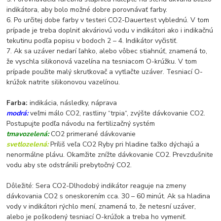
indikátora, aby bolo možné dobre porovnávať farby.
6. Po určitej dobe farby v testeri CO2-Dauertest vyblednú. V tom
prípade je treba doplniť akváriovú vodu v indikátori ako i indikačnú
tekutinu podľa popisu v bodoch 2 – 4. Indikátor vyčistiť.
7. Ak sa uzáver nedarí ľahko, alebo vôbec stiahnúť, znamená to,
že vyschla silikonová vazelína na tesniacom O-krúžku. V tom
prípade použite malý skrutkovač a vytlačte uzáver. Tesniací O-
krúžok natrite silikonovou vazelínou.
Farba:
indikácia, následky, náprava
modrá:
veľmi málo CO2, rastliny “trpia“, zvýšte dávkovanie CO2.
Postupujte podľa návodu na fertilizačný systém
tmavozelená:
CO2 primerané dávkovanie
svetlozelená:
Príliš veľa CO2 Ryby pri hladine ťažko dýchajú a
nenormálne plávu. Okamžite znížte dávkovanie CO2. Prevzdušnite
vodu aby ste odstránili prebytočný CO2.
Dôležité: Sera CO2-Dlhodobý indikátor reaguje na zmeny
dávkovania CO2 s oneskorením cca. 30 – 60 minút. Ak sa hladina
vody v indikátori rýchlo mení, znamená to, že netesní uzáver,
alebo je poškodený tesniací O-krúžok a treba ho vymeniť.