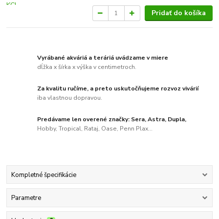
Pridať do košíka
Vyrábané akváriá a teráriá uvádzame v miere
dĺžka x šírka x výška v centimetroch.
Za kvalitu ručíme, a preto uskutočňujeme rozvoz vivárií
iba vlastnou dopravou.
Predávame len overené značky: Sera, Astra, Dupla,
Hobby, Tropical, Rataj, Oase, Penn Plax...
Kompletné špecifikácie
Parametre