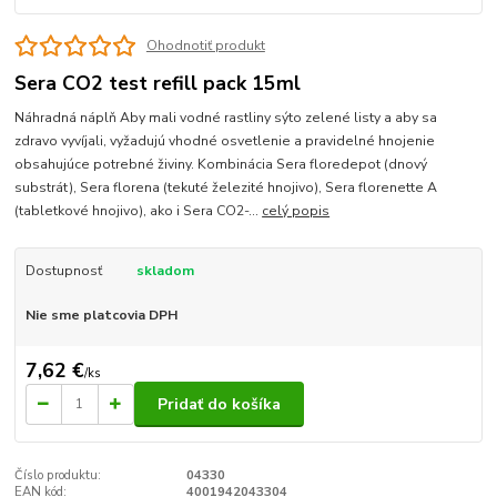
Ohodnotiť produkt
Sera CO2 test refill pack 15ml
Náhradná náplň Aby mali vodné rastliny sýto zelené listy a aby sa
zdravo vyvíjali, vyžadujú vhodné osvetlenie a pravidelné hnojenie
obsahujúce potrebné živiny. Kombinácia Sera floredepot (dnový
substrát), Sera florena (tekuté železité hnojivo), Sera florenette A
(tabletkové hnojivo), ako i Sera CO2-...
celý popis
Dostupnosť
skladom
Nie sme platcovia DPH
7,62 €
/
ks
Pridať do košíka
Číslo produktu:
04330
EAN kód:
4001942043304