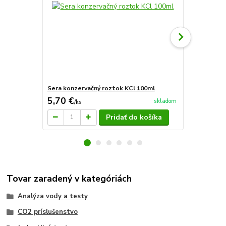
Sera konzervačný roztok KCl 100ml
Sera kalibra
5,70 €
5,70 €
skladom
/
ks
/
ks
Pridať do košíka
Tovar zaradený v kategóriách
Analýza vody a testy
CO2 príslušenstvo