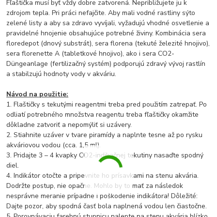
Fľaštička musí byť vždy dobre zatvorená. Nepribližujete ju k
zdrojom tepla. Pri práci nefajčite. Aby mali vodné rastliny sýto
zelené listy a aby sa zdravo vyvíjali, vyžadujú vhodné osvetlenie a
pravidelné hnojenie obsahujúce potrebné živiny. Kombinácia sera
floredepot (dnový substrát), sera florena (tekuté železité hnojivo),
sera florenette A (tabletkové hnojivo), ako i sera CO2-
Düngeanlage (fertilizačný systém) podporujú zdravý vývoj rastlín
a stabilzujú hodnoty vody v akváriu.
Návod na použitie:
1. Flaštičky s tekutými reagentmi treba pred použitím zatrepať. Po
odliatí potrebného množstva reagentu treba fľaštičky okamžite
dôkladne zatvoriť a nepomýliť si uzávery.
2. Stiahnite uzáver v tvare piramídy a naplnte tesne až po rysku
akváriovou vodou (cca. 1,5 ml).
3. Pridajte 3 – 4 kvapky CO2-indikačnej tekutiny nasaďte spodný
diel.
4. Indikátor otočte a pripevnite ho prísavkami na stenu akvária.
Dodržte postup, nie opačne. Mohlo by to mať za následok
nesprávne meranie prípadne i poškodenie indikátora! Dôležité:
Dajte pozor, aby spodná časť bola naplnená vodou len čiastočne.
5. Porovnávaciu farebnú stupnicu nalepte na stenu akvária blízko