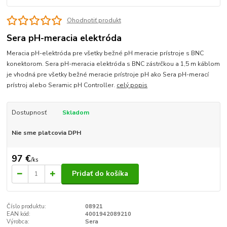
Ohodnotiť produkt
Sera pH-meracia elektróda
Meracia pH-elektróda pre všetky bežné pH meracie prístroje s BNC
konektorom. Sera pH-meracia elektróda s BNC zástrčkou a 1,5 m káblom
je vhodná pre všetky bežné meracie prístroje pH ako Sera pH-merací
prístroj alebo Seramic pH Controller.
celý popis
Dostupnosť
Skladom
Nie sme platcovia DPH
97 €
/
ks
Pridať do košíka
Číslo produktu:
08921
EAN kód:
4001942089210
Výrobca:
Sera