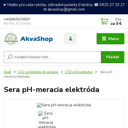
►Všetko pre vaše rybičky, záhradné jazierka či terária. ☎ 0915 27 20 27
✉ akvashop@gmail.com
0
ks
+421915272027
za
0 €
(Po-Pia, 8-16 hod.)
Menu
Hľadať
Úvod
CO2 a minerály do akvária
CO2 príslušenstvo
Sera pH-
meracia elektróda
Sera pH-meracia elektróda