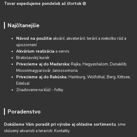
Tovar expedujeme pondelok až štvrtok
🟢
Najčítanejšie
Návod na použitie
akvárií, akvaterárií, terárií a niekoľko rád a
upozornení
Akvárium realizácia
a servis
Bratislavský kuriér
Privezieme aj do Maďarska:
Rajka, Hegyeshalom, Dunakiliti,
Mosonmagyarovár, Janossomoria
Privezieme aj do Rakúska:
Hainburg, Wolfsthal, Berg, Kittsee,
Edelsal
Zriaďovanie na kĺúč - fotky
Poradenstvo
Dokážeme Vám poradiť pri výrobe aj ohľadne sortimentu
, sme
skúsený akvaristi a teraristi.
Kontakty