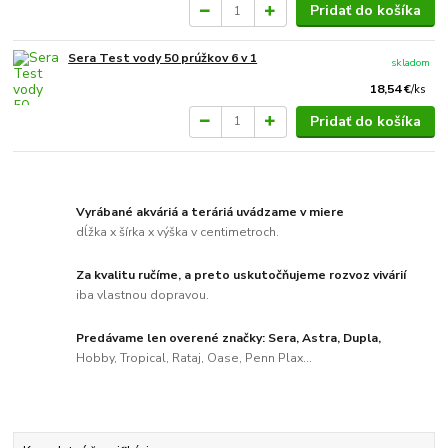
Pridať do košíka
Sera Test vody 50 prúžkov 6 v 1
skladom
18,54 €
/
ks
Pridať do košíka
Vyrábané akváriá a teráriá uvádzame v miere
dĺžka x šírka x výška v centimetroch.
Za kvalitu ručíme, a preto uskutočňujeme rozvoz vivárií
iba vlastnou dopravou.
Predávame len overené značky: Sera, Astra, Dupla,
Hobby, Tropical, Rataj, Oase, Penn Plax...