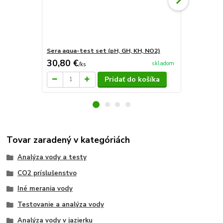
Sera aqua-test set (pH, GH, KH, NO2)
Sera Koi aq
30,80 €
92,60 €
skladom
/
ks
/
k
Pridať do košíka
Tovar zaradený v kategóriách
Analýza vody a testy
CO2 príslušenstvo
Iné merania vody
Testovanie a analýza vody
Analýza vody v jazierku