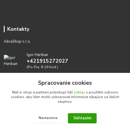
Kontakty
AkvaShop s.r.o.
Igor Heriban
+421915272027
(Po-Pia, 8-16 hod.)
akvashop@gmail.com
Spracovanie cookies
Náš e-shop a partneri potrebujú Váš
súhlas
s použitím súborov
cookies, aby Vám mohli zobrazovať informácie týkajúce sa Vašich
záujmov.
Súhlasím
Nastavenia
Realizujeme prírodné akvária: AkvaShop s.r.o. • IBAN:
SK3911000000002947087849