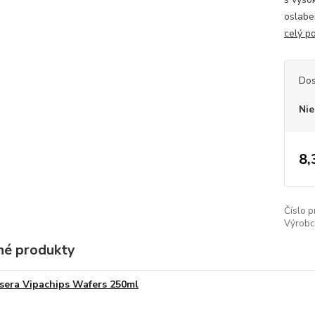
oslabe
celý p
Dos
Nie
8,
Číslo p
Výrobc
é produkty
sera Vipachips Wafers 250ml