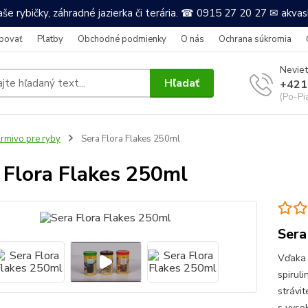
še rybičky, záhradné jazierka či terária. ☎ 0915 27 20 27 ✉ akv
povať
Platby
Obchodné podmienky
O nás
Ochrana súkromia
Neviet
Hľadať
+421
(Po-Pi
rmivo pre ryby
Sera Flora Flakes 250ml
 Flora Flakes 250ml
Sera
Vďaka 
spirul
strávit
s vyso