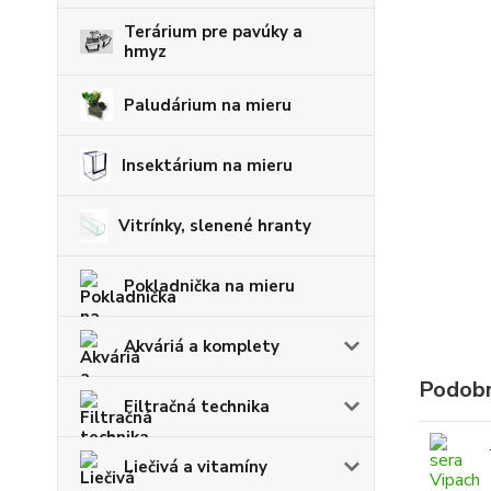
Terárium pre pavúky a
hmyz
Paludárium na mieru
Insektárium na mieru
Vitrínky, slenené hranty
Pokladnička na mieru
Akváriá a komplety
Podobn
Filtračná technika
Liečivá a vitamíny