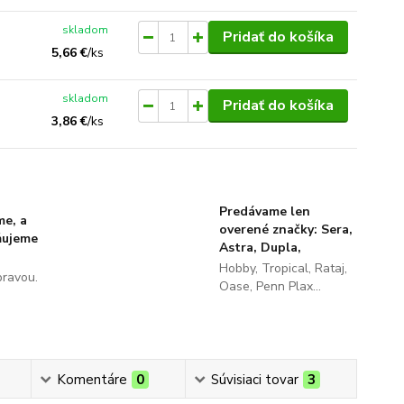
skladom
Pridať do košíka
5,66 €
/
ks
skladom
Pridať do košíka
3,86 €
/
ks
Predávame len
me, a
overené značky: Sera,
ňujeme
Astra, Dupla,
Hobby, Tropical, Rataj,
pravou.
Oase, Penn Plax...
Komentáre
0
Súvisiaci tovar
3