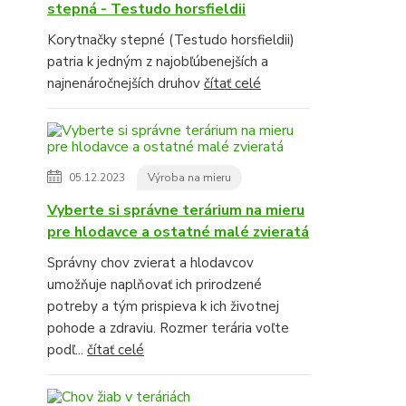
stepná - Testudo horsfieldii
Korytnačky stepné (Testudo horsfieldii)
patria k jedným z najobľúbenejších a
najnenáročnejších druhov
čítať celé
05.12.2023
Výroba na mieru
Vyberte si správne terárium na mieru
pre hlodavce a ostatné malé zvieratá
Správny chov zvierat a hlodavcov
umožňuje naplňovať ich prirodzené
potreby a tým prispieva k ich životnej
pohode a zdraviu. Rozmer terária voľte
podľ...
čítať celé