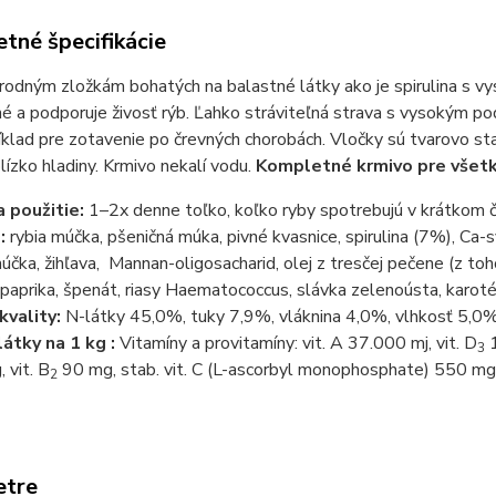
tné špecifikácie
rodným zložkám bohatých na balastné látky ako je spirulina s v
né a podporuje živosť rýb. Ľahko stráviteľná strava s vysokým pod
íklad pre zotavenie po črevných chorobách. Vločky sú tvarovo sta
lízko hladiny. Krmivo nekalí vodu.
Kompletné krmivo pre všetk
 použitie:
1–2x denne toľko, koľko ryby spotrebujú v krátkom 
e:
rybia múčka, pšeničná múka, pivné kvasnice, spirulina (7%), Ca
účka, žihľava, Mannan-oligosacharid, olej z tresčej pečene (z to
 paprika, špenát, riasy Haematococcus, slávka zelenoústa, karoté
kvality:
N-látky 45,0%, tuky 7,9%, vláknina 4,0%, vlhkosť 5,0
látky na 1 kg :
Vitamíny a provitamíny: vit. A 37.000 mj, vit. D
1
3
 vit. B
90 mg, stab. vit. C (L-ascorbyl monophosphate) 550 mg
2
etre