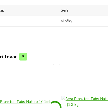
ca
Sera
o
Vločky
ci tovar
3