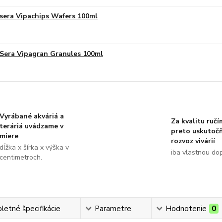
sera Vipachips Wafers 100ml
Sera Vipagran Granules 100ml
Vyrábané akváriá a
Za kvalitu ručí
teráriá uvádzame v
preto uskutoč
miere
rozvoz vivárií
dĺžka x šírka x výška v
iba vlastnou do
centimetroch.
etné špecifikácie
Parametre
Hodnotenie
0