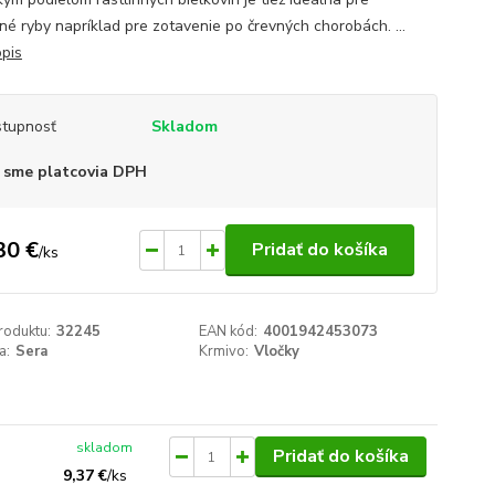
né ryby napríklad pre zotavenie po črevných chorobách. ...
opis
tupnosť
Skladom
 sme platcovia DPH
30 €
Pridať do košíka
/
ks
roduktu:
32245
EAN kód:
4001942453073
a:
Sera
Krmivo:
Vločky
skladom
Pridať do košíka
9,37 €
/
ks