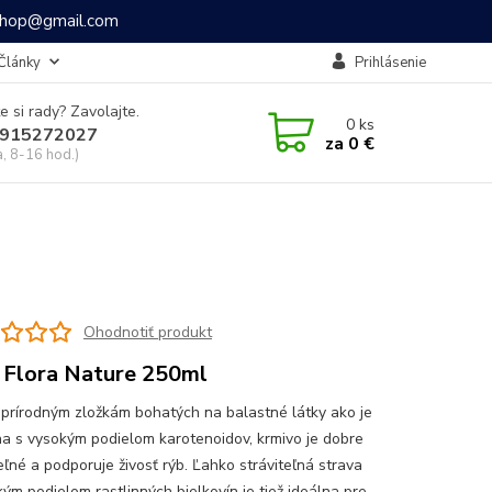
ashop@gmail.com
Články
Prihlásenie
e si rady? Zavolajte.
0
ks
915272027
za
0 €
a, 8-16 hod.)
Ohodnotiť produkt
 Flora Nature 250ml
prírodným zložkám bohatých na balastné látky ako je
ina s vysokým podielom karotenoidov, krmivo je dobre
eľné a podporuje živosť rýb. Ľahko stráviteľná strava
kým podielom rastlinných bielkovín je tiež ideálna pre