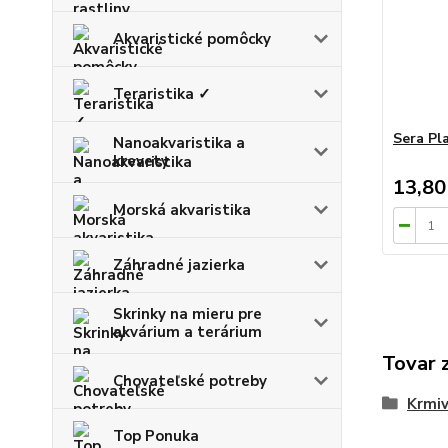
Akvaristické pomôcky
Teraristika ✓
Sera Pl
Nanoakvaristika a
krevety
13,80
Morská akvaristika
Záhradné jazierka
Skrinky na mieru pre
akvárium a terárium
Tovar 
Chovateľské potreby
Krmiv
Top Ponuka