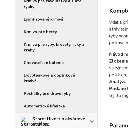
Krmivá pre závojnatky a zlaté
rybky
Komple
Lyofilizované krmivá
Vďaka prí
stráviteľ
Krmivo pre betty
ryby napr
potravu b
Krmivá pre ryby, krevety, raky a
kraby
Návod na
Zloženi
Chovateľské balenia
vaječná m
petržlen,
Dovolenkové a doplnkové
krmivá
Analýza 
Pridané 
Pochúťky pre dravé ryby
B
35 mg,
1
Automatické kŕmitka
Starostlivosť o akváriové
rastliny
Param