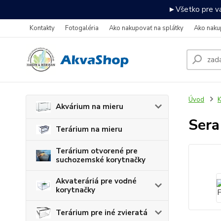
►Všetko pre va
Kontakty
Fotogaléria
Ako nakupovať na splátky
Ako naku
Úvod
K
Akvárium na mieru
Sera
Terárium na mieru
Terárium otvorené pre
suchozemské korytnačky
Akvateráriá pre vodné
korytnačky
Terárium pre iné zvieratá