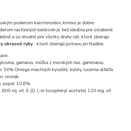
ysokým podielom karotenoidov, krmivo je dobre
ielom rastlinných bielkovín je tiež ideálna pre oslabené
bilné a sú vhodné pre všetky druhy rýb, ktoré zbierajú
y okrasné ryby
- ktoré zbierajú potravu pri hladine
čase.
-sýrovina, gamarus, múčka z morských rias, gammarus,
ho 34% Omega-mastných kyselín), byliny, lucerna-alfalfa,
n, cesnak.
%, popol 10,8%.
.800 mj, vit. E (D, L-α-tocopheryl acetate) 120 mg, vit.
.