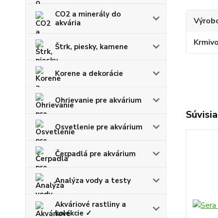
CO2 a minerály do
Výrob
akvária
Krmiv
Štrk, piesky, kamene
Korene a dekorácie
Ohrievanie pre akvárium
Súvisia
Osvetlenie pre akvárium
Čerpadlá pre akvárium
Analýza vody a testy
Akváriové rastliny a
kolekcie ✓