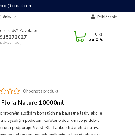
ashop@gmail.com
Články
Prihlásenie
e si rady? Zavolajte.
0
ks
915272027
za
0 €
a, 8-16 hod.)
Ohodnotiť produkt
 Flora Nature 10000ml
prírodným zložkám bohatých na balastné látky ako je
ina s vysokým podielom karotenoidov, krmivo je dobre
eľné a podporuje živosť rýb. Ľahko stráviteľná strava
kým podielom rastlinných bielkovín je tiež ideálna pre