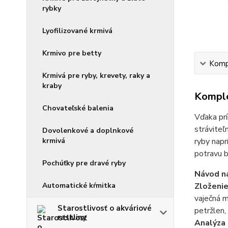
rybky
Lyofilizované krmivá
Krmivo pre betty
Kompl
Krmivá pre ryby, krevety, raky a
kraby
Komple
Chovateľské balenia
Vďaka prí
stráviteľ
Dovolenkové a doplnkové
krmivá
ryby napr
potravu b
Pochúťky pre dravé ryby
Návod na
Automatické kŕmitka
Zloženi
vaječná m
Starostlivosť o akváriové
petržlen,
rastliny
Analýza 