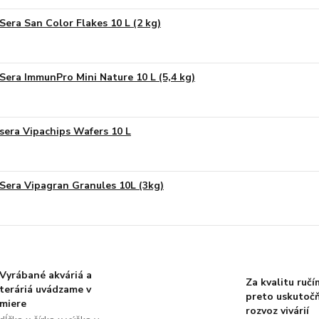
Sera San Color Flakes 10 L (2 kg)
Sera ImmunPro Mini Nature 10 L (5,4 kg)
sera Vipachips Wafers 10 L
Sera Vipagran Granules 10L (3kg)
Vyrábané akváriá a
Za kvalitu ručí
teráriá uvádzame v
preto uskutoč
miere
rozvoz vivárií