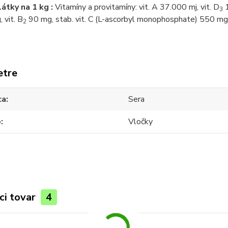
látky na 1 kg :
Vitamíny a provitamíny: vit. A 37.000 mj, vit. D
1
3
 vit. B
90 mg, stab. vit. C (L-ascorbyl monophosphate) 550 mg
2
etre
ca
Sera
o
Vločky
ci tovar
4