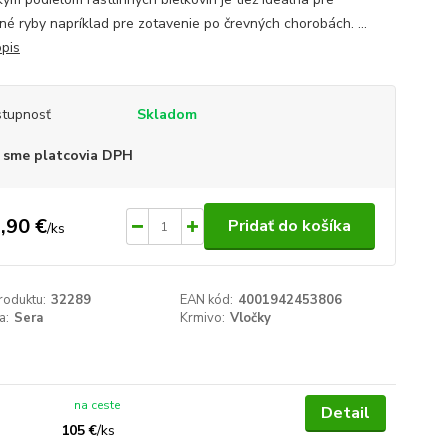
né ryby napríklad pre zotavenie po črevných chorobách. ...
opis
tupnosť
Skladom
 sme platcovia DPH
,90 €
Pridať do košíka
/
ks
roduktu:
32289
EAN kód:
4001942453806
a:
Sera
Krmivo:
Vločky
na ceste
Detail
105 €
/
ks