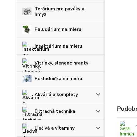
Terárium pre pavúky a
hmyz
Paludárium na mieru
Insektárium na mieru
Vitrínky, slenené hranty
Pokladnička na mieru
Akváriá a komplety
Podobn
Filtračná technika
Liečivá a vitamíny