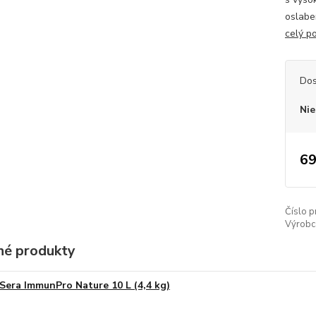
oslabe
celý p
Dos
Nie
69
Číslo p
Výrobc
é produkty
Sera ImmunPro Nature 10 L (4,4 kg)