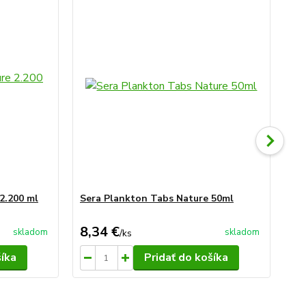
2.200 ml
Sera Plankton Tabs Nature 50ml
Se
(1,
8,34 €
97
skladom
skladom
/
ks
šíka
Pridať do košíka