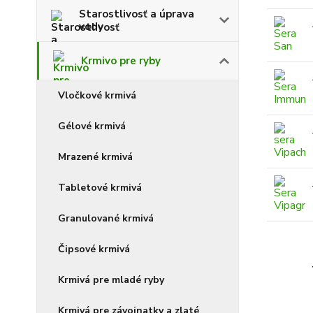
Starostlivosť a úprava
vody
Krmivo pre ryby
Vločkové krmivá
Gélové krmivá
Mrazené krmivá
Tabletové krmivá
Granulované krmivá
Čipsové krmivá
Krmivá pre mladé ryby
Krmivá pre závojnatky a zlaté