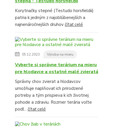
stepná - Testudo horsfieldii
Korytnačky stepné (Testudo horsfieldii)
patria k jedným z najobľúbenejších a
najnenáročnejších druhov
čítať celé
05.12.2023
Výroba na mieru
Vyberte si správne terárium na mieru
pre hlodavce a ostatné malé zvieratá
Správny chov zvierat a hlodavcov
umožňuje naplňovať ich prirodzené
potreby a tým prispieva k ich životnej
pohode a zdraviu. Rozmer terária voľte
podľ...
čítať celé