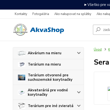
►Všetko pre va
Kontakty
Fotogaléria
Ako nakupovať na splátky
Ako naku
Úvod
K
Akvárium na mieru
Sera
Terárium na mieru
Terárium otvorené pre
suchozemské korytnačky
Akvateráriá pre vodné
korytnačky
Terárium pre iné zvieratá