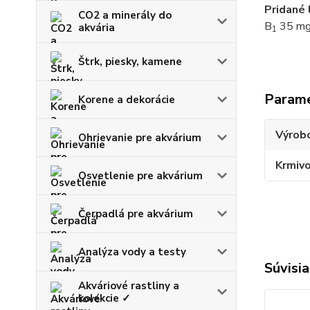
Pridané 
CO2 a minerály do
B
35 mg,
akvária
1
Štrk, piesky, kamene
Param
Korene a dekorácie
Výrob
Ohrievanie pre akvárium
Krmiv
Osvetlenie pre akvárium
Čerpadlá pre akvárium
Analýza vody a testy
Súvisia
Akváriové rastliny a
kolekcie ✓