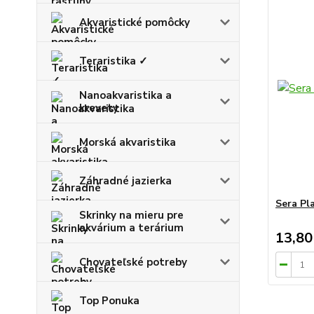
Akvaristické pomôcky
Teraristika ✓
Nanoakvaristika a
krevety
Morská akvaristika
Záhradné jazierka
Sera Pl
Skrinky na mieru pre
akvárium a terárium
13,80
Chovateľské potreby
Top Ponuka