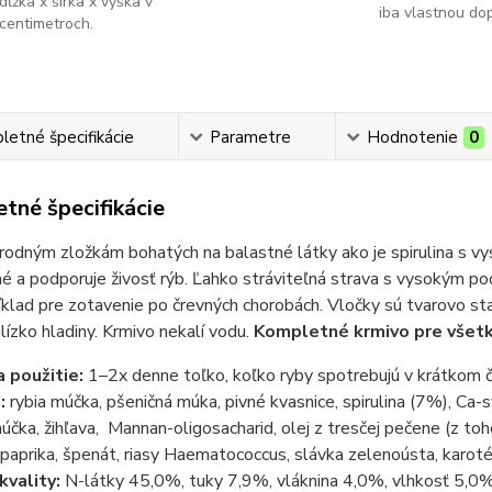
dĺžka x šírka x výška v
iba vlastnou do
centimetroch.
etné špecifikácie
Parametre
Hodnotenie
0
tné špecifikácie
rodným zložkám bohatých na balastné látky ako je spirulina s v
né a podporuje živosť rýb. Ľahko stráviteľná strava s vysokým pod
íklad pre zotavenie po črevných chorobách. Vločky sú tvarovo sta
lízko hladiny. Krmivo nekalí vodu.
Kompletné krmivo pre všetk
 použitie:
1–2x denne toľko, koľko ryby spotrebujú v krátkom 
e:
rybia múčka, pšeničná múka, pivné kvasnice, spirulina (7%), Ca
účka, žihľava, Mannan-oligosacharid, olej z tresčej pečene (z to
 paprika, špenát, riasy Haematococcus, slávka zelenoústa, karoté
kvality:
N-látky 45,0%, tuky 7,9%, vláknina 4,0%, vlhkosť 5,0