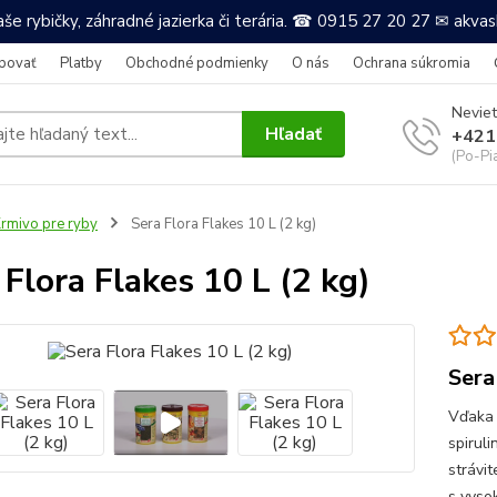
še rybičky, záhradné jazierka či terária. ☎ 0915 27 20 27 ✉ akv
povať
Platby
Obchodné podmienky
O nás
Ochrana súkromia
Neviet
Hľadať
+421
(Po-Pi
rmivo pre ryby
Sera Flora Flakes 10 L (2 kg)
 Flora Flakes 10 L (2 kg)
Sera
Vďaka 
spirul
strávit
s vyso