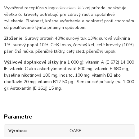
Vyvážená receptúra ​​s ingredienciami blízkej prírode, poskytuje
všetko čo krevety potrebujú pre zdravý rast a spoľahlivé
zvliekanie. Plodnosť, krásne vyfarbenie a odolnosť proti chorobám
sú posilňované týmto priamym spôsobom.
Zloženie:
Surový proteín 40%;
surový tuk 13%;
surová vláknina
1%;
surový popol 10%,
Celý losos, čerstvý kel, celé krevety (10%),
pšeničná múka, pšeničné klíčky, celý sleď, pšeničný lepok.
Výživové doplnkové látky
(na 1 000 g): vitamín A (E 672) 14 000
IE, vitamín C ako askorbylmonofosfát 800 mg, vitamín E 680 mg,
kyselina nikotínová 100 mg, inozitol 100 mg, vitamín B2 ako
riboflavín 20 mg, vitamín B12 50 μg
.
Senzorické prísady (na 1 000
g): Astaxantín (E 161j) 15 mg.
Parametre
Výrobca
OASE