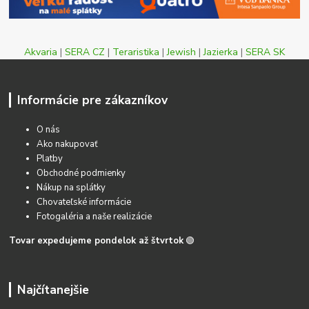
Akvaria
|
SERA CZ
|
Teraristika
|
Jewish
|
Jazierka
|
SERA SK
Informácie pre zákazníkov
O nás
Ako nakupovať
Platby
Obchodné podmienky
Nákup na splátky
Chovateľské informácie
Fotogaléria a naše realizácie
Tovar expedujeme pondelok až štvrtok
🟢
Najčítanejšie