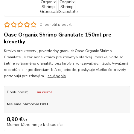
Ohodnotiť produkt
Oase Organix Shrimp Granulate 150ml pre
krevetky
Krmivo pre krevety , prvotriedny granulát Oase Organix Shrimp
Granulate je základné krmivo pre krevety v sladkej i morskej vode zo
šetrne vyrábaného granulátu bez farbív a konzervačných látok. Vyvážená
receptúra ​​s ingredienciami blízkej prírode, poskytuje všetko čo krevety
potrebujú pre zdravý ra...
celý popis
Dostupnosť
na ceste
Nie sme platcovia DPH
8,90 €
/
ks
Momentálne nie je k dispozícii