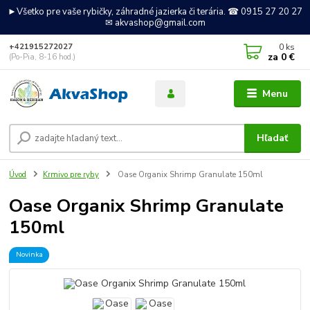
►Všetko pre vaše rybičky, záhradné jazierka či terária. ☎ 0915 27 20 27
✉ akvashop@gmail.com
0
ks
+421915272027
za
0 €
(Po-Pia, 8-16 hod.)
Menu
Hľadať
Úvod
Krmivo pre ryby
Oase Organix Shrimp Granulate 150ml
Oase Organix Shrimp Granulate
150ml
Novinka