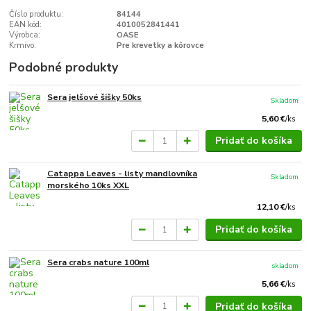
Číslo produktu:
84144
EAN kód:
4010052841441
Výrobca:
OASE
Krmivo:
Pre krevetky a kôrovce
Podobné produkty
Sera jelšové šišky 50ks
Skladom
5,60 €
/
ks
Pridať do košíka
Catappa Leaves - listy mandlovníka
Skladom
morského 10ks XXL
12,10 €
/
ks
Pridať do košíka
Sera crabs nature 100ml
skladom
5,66 €
/
ks
Pridať do košíka