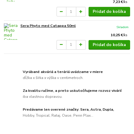
7,23 €
/
ks
Pridať do košíka
Sera Phyto med Catappa 50ml
Skladom
10,25 €
/
ks
Pridať do košíka
Vyrábané akváriá a teráriá uvádzame v miere
dĺžka x šírka x výška v centimetroch.
Za kvalitu ručíme, a preto uskutočňujeme rozvoz vivárií
iba vlastnou dopravou.
Predávame len overené značky: Sera, Astra, Dupla,
Hobby, Tropical, Rataj, Oase, Penn Plax...