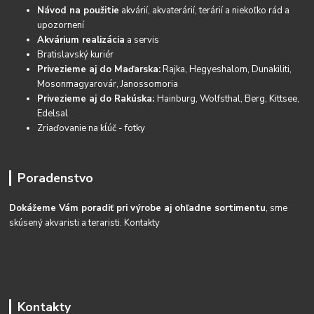
Návod na použitie
akvárií, akvaterárií, terárií a niekoľko rád a
upozornení
Akvárium realizácia
a servis
Bratislavský kuriér
Privezieme aj do Maďarska:
Rajka, Hegyeshalom, Dunakiliti,
Mosonmagyarovár, Janossomoria
Privezieme aj do Rakúska:
Hainburg, Wolfsthal, Berg, Kittsee,
Edelsal
Zriaďovanie na kĺúč - fotky
Poradenstvo
Dokážeme Vám poradiť pri výrobe aj ohľadne sortimentu
, sme
skúsený akvaristi a teraristi.
Kontakty
Kontakty