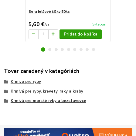
Sera jelšové šišky 50ks
Akvarijné d
5,60 €
19,95 €
Skladom
/
ks
/
d
Pridať do košíka
Tovar zaradený v kategóriách
Krmivo pre ryby
Krmivá pre ryby, krevety, raky a kraby
Krmivá pre morské ryby a bezstavovce