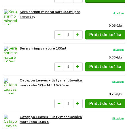
Sera shrimp mineral salt 100ml pre
skladom
krevetky
9,06 €
/
ks
Pridať do košíka
Sera shrimps nature 100ml
skladom
5,66 €
/
ks
Pridať do košíka
Catappa Leaves - listy mandlovníka
Skladom
morského 10ks M ↕ 16-20 cm
8,75 €
/
ks
Pridať do košíka
Catappa Leaves - listy mandlovníka
Skladom
morského 10ks S