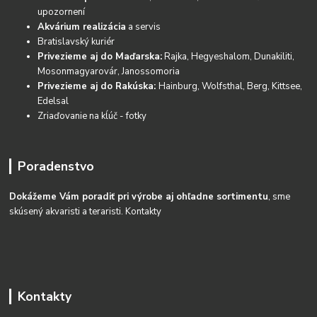
upozornení
Akvárium realizácia
a servis
Bratislavský kuriér
Privezieme aj do Maďarska:
Rajka, Hegyeshalom, Dunakiliti,
Mosonmagyarovár, Janossomoria
Privezieme aj do Rakúska:
Hainburg, Wolfsthal, Berg, Kittsee,
Edelsal
Zriaďovanie na kĺúč - fotky
Poradenstvo
Dokážeme Vám poradiť pri výrobe aj ohľadne sortimentu
, sme
skúsený akvaristi a teraristi.
Kontakty
Kontakty