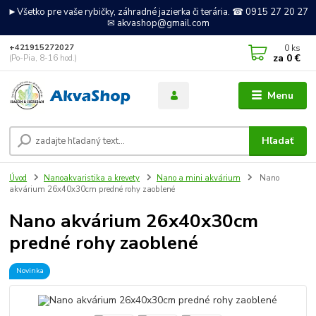
►Všetko pre vaše rybičky, záhradné jazierka či terária. ☎ 0915 27 20 27
✉ akvashop@gmail.com
0
ks
+421915272027
za
0 €
(Po-Pia, 8-16 hod.)
Menu
Hľadať
Úvod
Nanoakvaristika a krevety
Nano a mini akvárium
Nano
akvárium 26x40x30cm predné rohy zaoblené
Nano akvárium 26x40x30cm
predné rohy zaoblené
Novinka