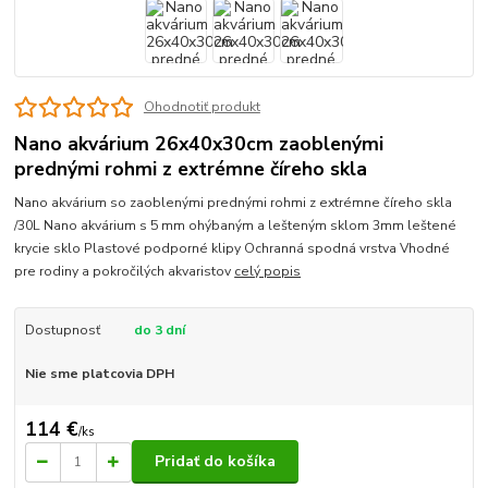
Ohodnotiť produkt
Nano akvárium 26x40x30cm zaoblenými
prednými rohmi z extrémne číreho skla
Nano akvárium so zaoblenými prednými rohmi z extrémne číreho skla
/30L Nano akvárium s 5 mm ohýbaným a lešteným sklom 3mm leštené
krycie sklo Plastové podporné klipy Ochranná spodná vrstva Vhodné
pre rodiny a pokročilých akvaristov
celý popis
Dostupnosť
do 3 dní
Nie sme platcovia DPH
114 €
/
ks
Pridať do košíka