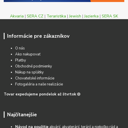
Akvaria
|
SERA CZ
|
Teraristika
|
Jewish
|
Jazierka
|
SERA SK
Informácie pre zákazníkov
O nás
Ako nakupovať
Platby
Obchodné podmienky
Nákup na splátky
Chovateľské informácie
Fotogaléria a naše realizácie
Tovar expedujeme pondelok až štvrtok
🟢
Najčítanejšie
Návod na použitie
akvárií, akvaterárií, terárií a niekoľko rád a