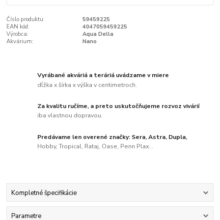
Číslo produktu:
59459225
EAN kód:
4047059459225
Výrobca:
Aqua Della
Akvárium:
Nano
Vyrábané akváriá a teráriá uvádzame v miere
dĺžka x šírka x výška v centimetroch.
Za kvalitu ručíme, a preto uskutočňujeme rozvoz vivárií
iba vlastnou dopravou.
Predávame len overené značky: Sera, Astra, Dupla,
Hobby, Tropical, Rataj, Oase, Penn Plax...
Kompletné špecifikácie
Parametre