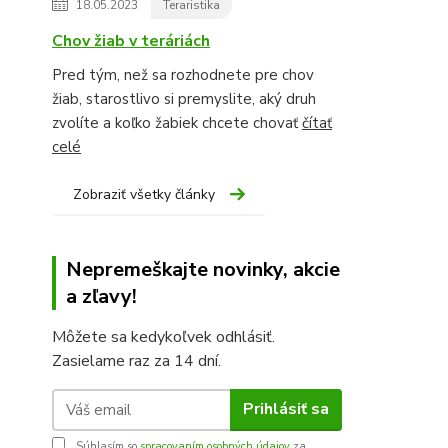
18.05.2023
Teraristika
Chov žiab v teráriách
Pred tým, než sa rozhodnete pre chov
žiab, starostlivo si premyslite, aký druh
zvolíte a koľko žabiek chcete chovať
čítať
celé
Zobraziť všetky články
Nepremeškajte novinky, akcie
a zľavy!
Môžete sa kedykoľvek odhlásiť.
Zasielame raz za 14 dní.
Prihlásiť sa
Súhlasím so
spracovaním osobných údajov
za