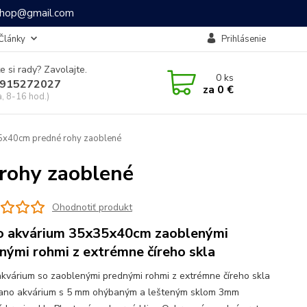
ashop@gmail.com
Články
Prihlásenie
e si rady? Zavolajte.
0
ks
915272027
za
0 €
a, 8-16 hod.)
5x40cm predné rohy zaoblené
rohy zaoblené
Ohodnotiť produkt
 akvárium 35x35x40cm zaoblenými
nými rohmi z extrémne číreho skla
kvárium so zaoblenými prednými rohmi z extrémne číreho skla
ano akvárium s 5 mm ohýbaným a lešteným sklom 3mm