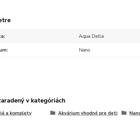
etre
ca
Aqua Della
ium
Nano
zaradený v kategóriách
iá a komplety
Akvárium vhodné pre deti
Nano