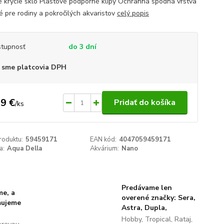
é krycie sklo Plastové podporné klipy Ochranná spodná vrstva
 pre rodiny a pokročilých akvaristov
celý popis
tupnosť
do 3 dní
 sme platcovia DPH
9 €
Pridať do košíka
/
ks
roduktu:
59459171
EAN kód:
4047059459171
a:
Aqua Della
Akvárium:
Nano
Predávame len
me, a
overené značky: Sera,
ňujeme
Astra, Dupla,
Hobby, Tropical, Rataj,