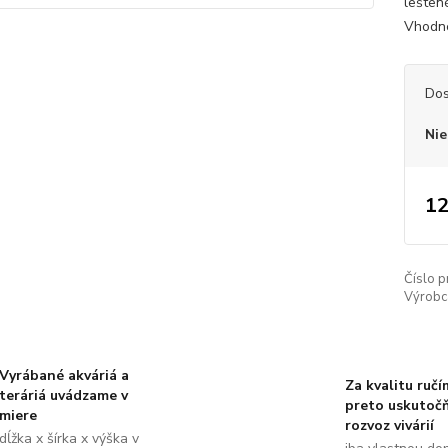
lešten
Vhodné
Dos
Nie
12
Číslo p
Výrobc
Vyrábané akváriá a
Za kvalitu ručí
teráriá uvádzame v
preto uskutoč
miere
rozvoz vivárií
dĺžka x šírka x výška v