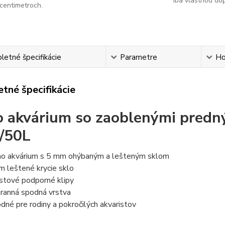
iba vlastnou do
centimetroch.
etné špecifikácie
Parametre
Ho
tné špecifikácie
 akvárium so zaoblenými predný
 /50L
o akvárium s 5 mm ohýbaným a lešteným sklom
 leštené krycie sklo
stové podporné klipy
ranná spodná vrstva
dné pre rodiny a pokročilých akvaristov