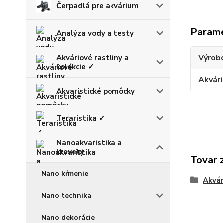
Čerpadlá pre akvárium
Param
Analýza vody a testy
Výrob
Akváriové rastliny a
kolekcie ✓
Akvár
Akvaristické pomôcky
Teraristika ✓
Nanoakvaristika a
krevety
Tovar 
Nano kŕmenie
Akvár
Nano technika
Nano dekorácie