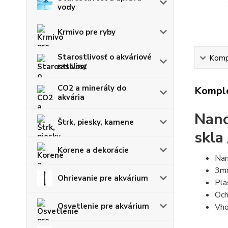
vody
Krmivo pre ryby
Starostlivosť o akváriové
Kompl
rastliny
CO2 a minerály do
Komple
akvária
Nano
Štrk, piesky, kamene
skla
Korene a dekorácie
Nan
3mm
Ohrievanie pre akvárium
Pla
Och
Osvetlenie pre akvárium
Vho