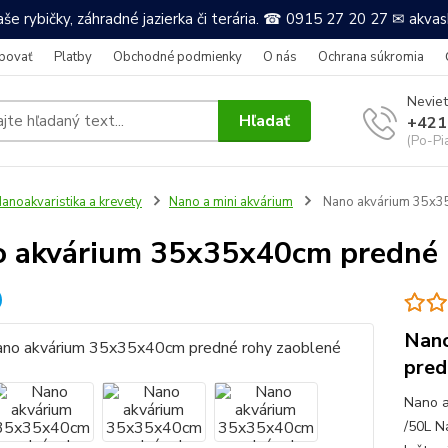
še rybičky, záhradné jazierka či terária. ☎ 0915 27 20 27 ✉ akv
povať
Platby
Obchodné podmienky
O nás
Ochrana súkromia
Neviet
Hľadať
+421
(Po-Pi
anoakvaristika a krevety
Nano a mini akvárium
Nano akvárium 35x3
 akvárium 35x35x40cm predné 
Nano
pred
Nano a
/50L N