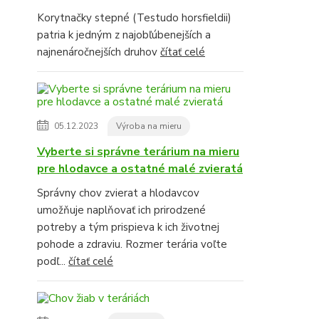
Korytnačky stepné (Testudo horsfieldii)
patria k jedným z najobľúbenejších a
najnenáročnejších druhov
čítať celé
05.12.2023
Výroba na mieru
Vyberte si správne terárium na mieru
pre hlodavce a ostatné malé zvieratá
Správny chov zvierat a hlodavcov
umožňuje naplňovať ich prirodzené
potreby a tým prispieva k ich životnej
pohode a zdraviu. Rozmer terária voľte
podľ...
čítať celé