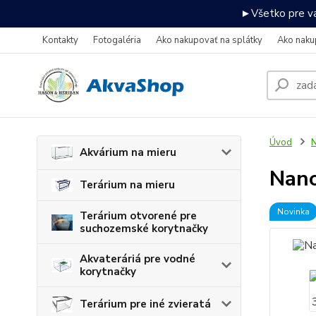
►Všetko pre va
Kontakty
Fotogaléria
Ako nakupovať na splátky
Ako naku
Úvod
N
Akvárium na mieru
Nano
Terárium na mieru
Novinka
Terárium otvorené pre
suchozemské korytnačky
Akvateráriá pre vodné
korytnačky
Terárium pre iné zvieratá