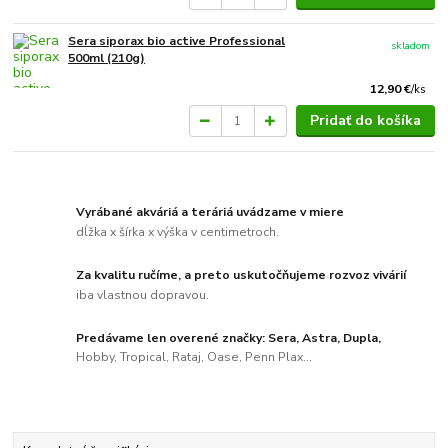
Sera siporax bio active Professional
skladom
500ml (210g)
12,90 €
/
ks
Pridať do košíka
Vyrábané akváriá a teráriá uvádzame v miere
dĺžka x šírka x výška v centimetroch.
Za kvalitu ručíme, a preto uskutočňujeme rozvoz vivárií
iba vlastnou dopravou.
Predávame len overené značky: Sera, Astra, Dupla,
Hobby, Tropical, Rataj, Oase, Penn Plax...