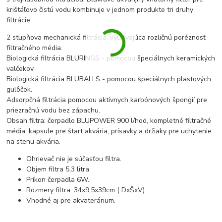
krištáľovo čistú vodu kombinuje v jednom produkte tri druhy
filtrácie.
2 stupňova mechanická filtrácia, využívajúca rozličnú poréznosť
filtračného média.
Biologická filtrácia BLURINGS - pomocou špeciálnych keramických
valčekov.
Biologická filtrácia BLUBALLS - pomocou špeciálnych plastových
gulôčok.
Adsorpčná filtrácia pomocou aktívnych karbónových špongií pre
priezračnú vodu bez zápachu.
Obsah filtra: čerpadlo BLUPOWER 900 l/hod, kompletné filtračné
média, kapsule pre štart akvária, prísavky a držiaky pre uchytenie
na stenu akvária.
Ohrievač nie je súčasťou filtra.
Objem filtra 5,3 litra.
Príkon čerpadla 6W.
Rozmery filtra: 34x9,5x39cm ( DxŠxV).
Vhodné aj pre akvaterárium.