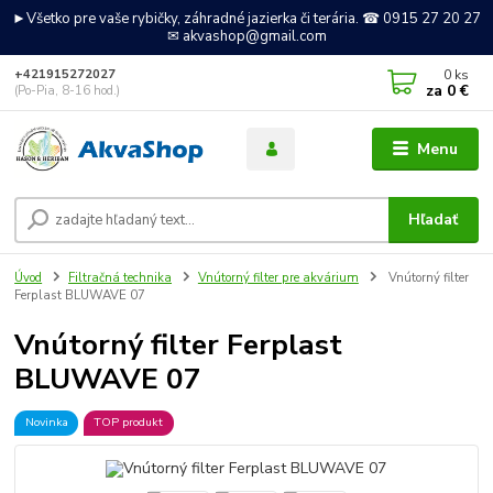
►Všetko pre vaše rybičky, záhradné jazierka či terária. ☎ 0915 27 20 27
✉ akvashop@gmail.com
0
ks
+421915272027
za
0 €
(Po-Pia, 8-16 hod.)
Menu
Hľadať
Úvod
Filtračná technika
Vnútorný filter pre akvárium
Vnútorný filter
Ferplast BLUWAVE 07
Vnútorný filter Ferplast
BLUWAVE 07
Novinka
TOP produkt