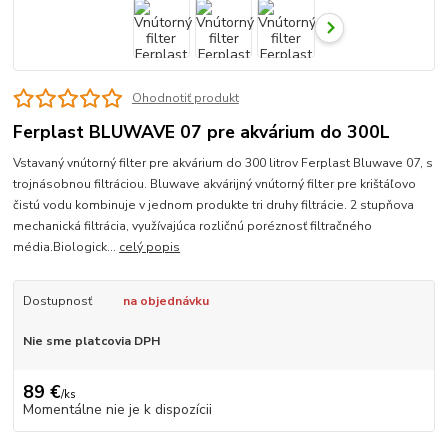
Ohodnotiť produkt
Ferplast BLUWAVE 07 pre akvárium do 300L
Vstavaný vnútorný filter pre akvárium do 300 litrov Ferplast Bluwave 07, s
trojnásobnou filtráciou. Bluwave akvárijný vnútorný filter pre krištáľovo
čistú vodu kombinuje v jednom produkte tri druhy filtrácie. 2 stupňova
mechanická filtrácia, využívajúca rozličnú poréznosť filtračného
média.Biologick...
celý popis
Dostupnosť
na objednávku
Nie sme platcovia DPH
89 €
/
ks
Momentálne nie je k dispozícii