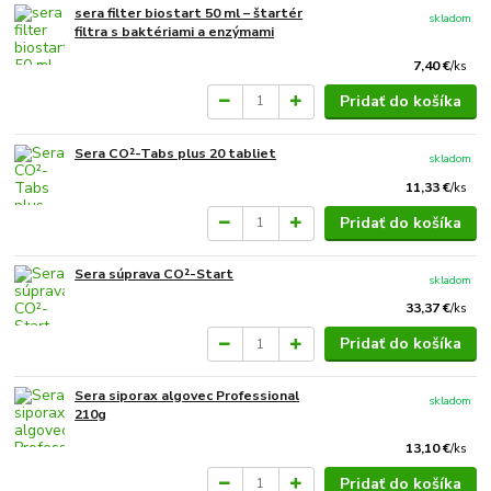
sera filter biostart 50 ml – štartér
skladom
filtra s baktériami a enzýmami
7,40 €
/
ks
Pridať do košíka
Sera CO²-Tabs plus 20 tabliet
skladom
11,33 €
/
ks
Pridať do košíka
Sera súprava CO²-Start
skladom
33,37 €
/
ks
Pridať do košíka
Sera siporax algovec Professional
skladom
210g
13,10 €
/
ks
Pridať do košíka