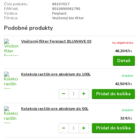
Číslo produktu:
66107017
EAN kód:
8010690061795
Výrobca:
Ferplast
Filtrácia:
Vnútorný bio filter
Podobné produkty
Vnútorný filter Ferplast BLUWAVE 03
na objednávku
46,20 €
/
ks
Detail
Kolekcia rastlín pre akvárium do 100L
skladom
42,50 €
/
ks
Pridať do košíka
Kolekcia rastlín pre akvárium do 50L
skladom
32 €
/
ks
Pridať do košíka