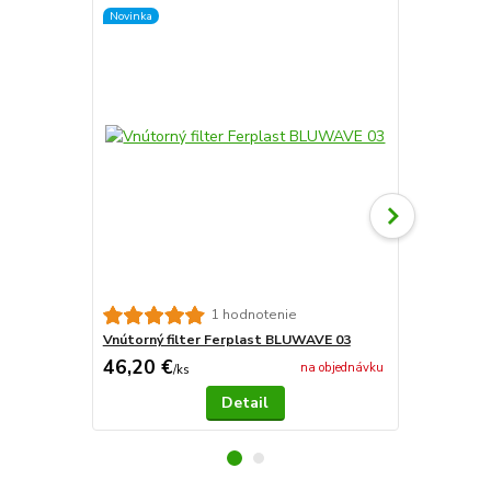
Novinka
Vnútorný fi
1 hodnotenie
Vnútorný filter Ferplast BLUWAVE 03
46,20 €
64 €
na objednávku
/
ks
/
ks
Detail