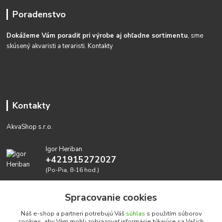
Poradenstvo
Dokážeme Vám poradiť pri výrobe aj ohľadne sortimentu
, sme
skúsený akvaristi a teraristi.
Kontakty
Kontakty
AkvaShop s.r.o.
Igor Heriban
+421915272027
(Po-Pia, 8-16 hod.)
akvashop@gmail.com
Spracovanie cookies
Náš e-shop a partneri potrebujú Váš
súhlas
s použitím súborov
cookies, aby Vám mohli zobrazovať informácie týkajúce sa Vašich