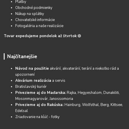
Platby
Obchodné podmienky
Nákup na splátky
Chovateľské informácie
Fotogaléria a naše realizácie
Tovar expedujeme pondelok až štvrtok
🟢
Najčítanejšie
Návod na použitie
akvárií, akvaterárií, terárií a niekoľko rád a
upozornení
Akvárium realizácia
a servis
Bratislavský kuriér
Privezieme aj do Maďarska:
Rajka, Hegyeshalom, Dunakiliti,
Mosonmagyarovár, Janossomoria
Privezieme aj do Rakúska:
Hainburg, Wolfsthal, Berg, Kittsee,
Edelsal
Zriaďovanie na kĺúč - fotky