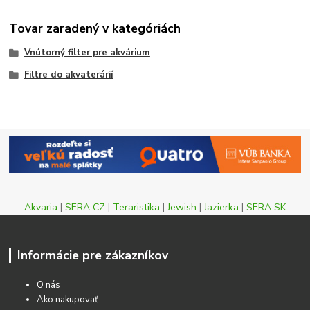
Tovar zaradený v kategóriách
Vnútorný filter pre akvárium
Filtre do akvaterárií
Akvaria
|
SERA CZ
|
Teraristika
|
Jewish
|
Jazierka
|
SERA SK
Informácie pre zákazníkov
O nás
Ako nakupovať