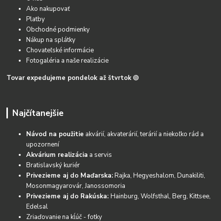
Ako nakupovať
Platby
Obchodné podmienky
Nákup na splátky
Chovateľské informácie
Fotogaléria a naše realizácie
Tovar expedujeme pondelok až štvrtok
🟢
Najčítanejšie
Návod na použitie
akvárií, akvaterárií, terárií a niekoľko rád a
upozornení
Akvárium realizácia
a servis
Bratislavský kuriér
Privezieme aj do Maďarska:
Rajka, Hegyeshalom, Dunakiliti,
Mosonmagyarovár, Janossomoria
Privezieme aj do Rakúska:
Hainburg, Wolfsthal, Berg, Kittsee,
Edelsal
Zriaďovanie na kĺúč - fotky