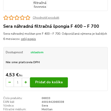
Ohodnotiť produkt
Sera náhradná filtračná špongia F 400 – F 700
Sera náhradný molitan pre F 400 – F 700. Odporúčaná výmena je každých
6 mesiacov.
celý popis
Dostupnosť
skladom
Nie sme platcovia DPH
4,53 €
/
ks
Pridať do košíka
Číslo produktu:
06833
EAN kód:
4001942068338
Výrobca:
Sera
Filtračné médium:
Molitan