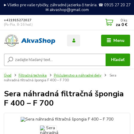
►Všetko pre vaše rybičky, záhradné jazierka či terária. ☎ 0915 27 20 27
✉ akvashop@gmail.com
0
ks
+421915272027
za
0 €
(Po-Pia, 8-16 hod.)
Menu
Hľadať
Úvod
Filtračná technika
Príslušenstvo a náhradné diely
Sera
náhradná filtračná špongia F 400 – F 700
Sera náhradná filtračná špongia
F 400 – F 700