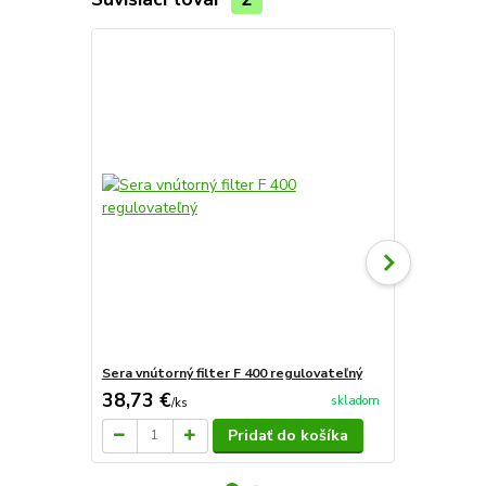
Sera vnútorný filter F 400 regulovateľný
Sera vnútorn
38,73 €
42,54 €
skladom
/
ks
/
k
Pridať do košíka