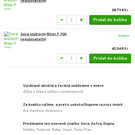
regulovateľný
38,73 €
/
ks
Pridať do košíka
Sera vnútorný filter F 700
skladom
regulovateľný
42,54 €
/
ks
Pridať do košíka
Vyrábané akváriá a teráriá uvádzame v miere
dĺžka x šírka x výška v centimetroch.
Za kvalitu ručíme, a preto uskutočňujeme rozvoz vivárií
iba vlastnou dopravou.
Predávame len overené značky: Sera, Astra, Dupla,
Hobby, Tropical, Rataj, Oase, Penn Plax...