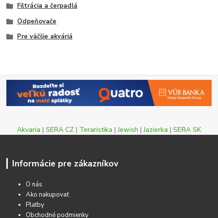
Filtrácia a čerpadlá
Odpeňovače
Pre väčšie akváriá
Akvaria
|
SERA CZ
|
Teraristika
|
Jewish
|
Jazierka
|
SERA SK
Informácie pre zákazníkov
O nás
Ako nakupovať
Platby
Obchodné podmienky