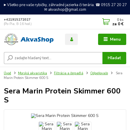
►Všetko pre vaše rybičky, záhradné jazierka či terária. ☎ 0915 27 20 27
✉ akvashop@gmail.com
0
ks
+421915272027
za
0 €
(Po-Pia, 8-16 hod.)
Menu
Hľadať
Úvod
Morská akvaristika
Filtrácia a čerpadlá
Odpeňovače
Sera
Marin Protein Skimmer 600 S
Sera Marin Protein Skimmer 600
S