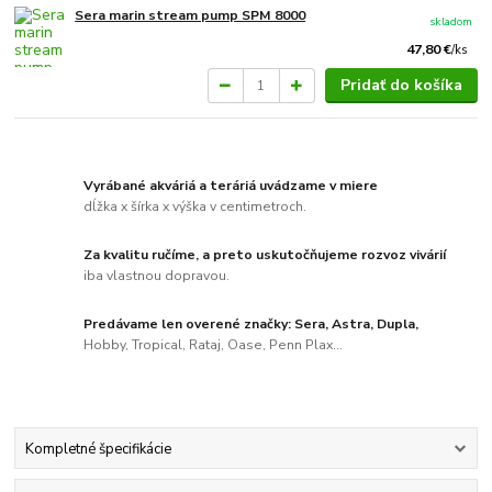
Sera marin stream pump SPM 8000
skladom
47,80 €
/
ks
Pridať do košíka
Vyrábané akváriá a teráriá uvádzame v miere
dĺžka x šírka x výška v centimetroch.
Za kvalitu ručíme, a preto uskutočňujeme rozvoz vivárií
iba vlastnou dopravou.
Predávame len overené značky: Sera, Astra, Dupla,
Hobby, Tropical, Rataj, Oase, Penn Plax...
Kompletné špecifikácie