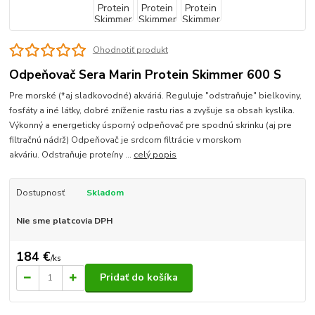
Ohodnotiť produkt
Odpeňovač Sera Marin Protein Skimmer 600 S
Pre morské (*aj sladkovodné) akváriá. Reguluje "odstraňuje" bielkoviny,
fosfáty a iné látky, dobré zníženie rastu rias a zvyšuje sa obsah kyslíka.
Výkonný a energeticky úsporný odpeňovač pre spodnú skrinku (aj pre
filtračnú nádrž) Odpeňovač je srdcom filtrácie v morskom
akváriu. Odstraňuje proteíny ...
celý popis
Dostupnosť
Skladom
Nie sme platcovia DPH
184 €
/
ks
Pridať do košíka