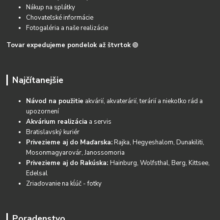
Nákup na splátky
Chovateľské informácie
Fotogaléria a naše realizácie
Tovar expedujeme pondelok až štvrtok
🟢
Najčítanejšie
Návod na použitie
akvárií, akvaterárií, terárií a niekoľko rád a
upozornení
Akvárium realizácia
a servis
Bratislavský kuriér
Privezieme aj do Maďarska:
Rajka, Hegyeshalom, Dunakiliti,
Mosonmagyarovár, Janossomoria
Privezieme aj do Rakúska:
Hainburg, Wolfsthal, Berg, Kittsee,
Edelsal
Zriaďovanie na kĺúč - fotky
Poradenstvo