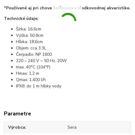
*Používané aj pri chove terčovcov v sladkovodnej akvaristike.
Technické údaje:
Šírka: 16.6cm
Výška: 50.8cm
Hĺbka: 18,6cm
Objem: cca 3.3L
Čerpadlo: NP 1600
220 – 240 V ~ 50 Hz, 20W
max. 40°C (104°F)
Hmax: 1,2 m
Qmax: 1.400 l/h
IPX8: do 1 m hľbky vody
Parametre
Výrobca
Sera