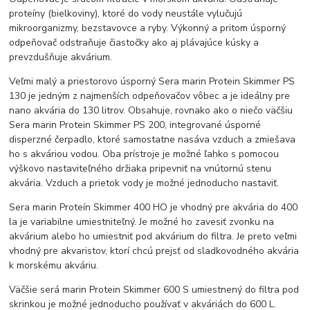
proteíny (bielkoviny), ktoré do vody neustále vylučujú
mikroorganizmy, bezstavovce a ryby. Výkonný a pritom úsporný
odpeňovač odstraňuje čiastočky ako aj plávajúce kúsky a
prevzdušňuje akvárium.
Veľmi malý a priestorovo úsporný Sera marin Protein Skimmer PS
130 je jedným z najmenších odpeňovačov vôbec a je ideálny pre
nano akvária do 130 litrov. Obsahuje, rovnako ako o niečo väčšiu
Sera marin Protein Skimmer PS 200, integrované úsporné
disperzné čerpadlo, ktoré samostatne nasáva vzduch a zmiešava
ho s akváriou vodou. Oba prístroje je možné ľahko s pomocou
výškovo nastaviteľného držiaka pripevniť na vnútornú stenu
akvária. Vzduch a prietok vody je možné jednoducho nastaviť.
Sera marin Proteín Skimmer 400 HO je vhodný pre akvária do 400
la je variabilne umiestniteľný. Je možné ho zavesiť zvonku na
akvárium alebo ho umiestniť pod akvárium do filtra. Je preto veľmi
vhodný pre akvaristov, ktorí chcú prejsť od sladkovodného akvária
k morskému akváriu.
Väčšie será marin Protein Skimmer 600 S umiestnený do filtra pod
skrinkou je možné jednoducho používať v akváriách do 600 L.