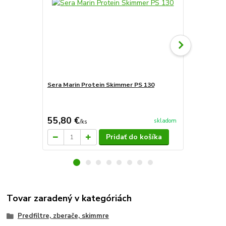
Sera Marin Protein Skimmer PS 130
Sera Marin 
55,80 €
158,90 
skladom
/
ks
Pridať do košíka
Tovar zaradený v kategóriách
Predfiltre, zberače, skimmre