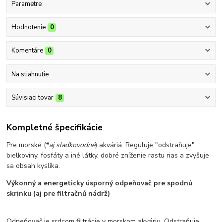
Parametre
Hodnotenie
0
Komentáre
0
Na stiahnutie
Súvisiaci tovar
8
Kompletné špecifikácie
Pre morské (*
aj sladkovodné
) akváriá. Reguluje "odstraňuje"
bielkoviny, fosfáty a iné látky, dobré zníženie rastu rias a zvyšuje
sa obsah kyslíka.
Výkonný a energeticky úsporný odpeňovač pre spodnú
skrinku (aj pre filtračnú nádrž)
Odpeňovač je srdcom filtrácie v morskom akváriu. Odstraňuje