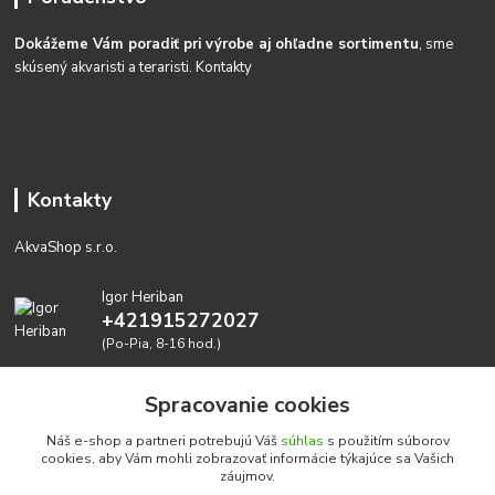
Dokážeme Vám poradiť pri výrobe aj ohľadne sortimentu
, sme
skúsený akvaristi a teraristi.
Kontakty
Kontakty
AkvaShop s.r.o.
Igor Heriban
+421915272027
(Po-Pia, 8-16 hod.)
akvashop@gmail.com
Spracovanie cookies
Náš e-shop a partneri potrebujú Váš
súhlas
s použitím súborov
cookies, aby Vám mohli zobrazovať informácie týkajúce sa Vašich
záujmov.