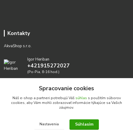
Kontakty
AkvaShop s.r.o.
Igor Heriban
+421915272027
(Po-Pia, 8-16 hod.)
akvashop@gmail.com
Spracovanie cookies
Náš e-shop a partneri potrebujú Váš
súhlas
s použitím súborov
cookies, aby Vám mohli zobrazovať informácie týkajúce sa Vašich
záujmov.
Súhlasím
Nastavenia
Realizujeme prírodné akvária: AkvaShop s.r.o. • IBAN:
SK3911000000002947087849