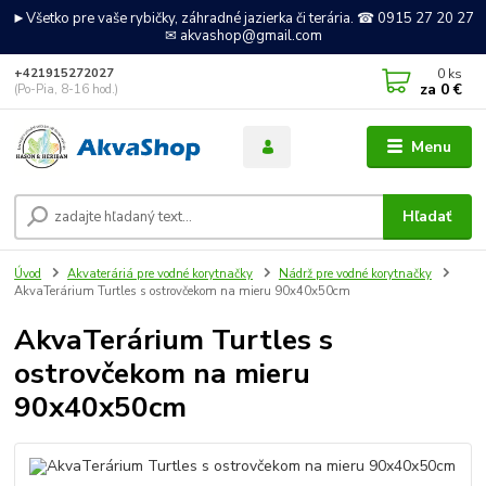
►Všetko pre vaše rybičky, záhradné jazierka či terária. ☎ 0915 27 20 27
✉ akvashop@gmail.com
0
ks
+421915272027
za
0 €
(Po-Pia, 8-16 hod.)
Menu
Hľadať
Úvod
Akvateráriá pre vodné korytnačky
Nádrž pre vodné korytnačky
AkvaTerárium Turtles s ostrovčekom na mieru 90x40x50cm
AkvaTerárium Turtles s
ostrovčekom na mieru
90x40x50cm