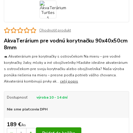
Ohodnotiť produkt
AkvaTerárium pre vodnú korytnačku 90x40x50cm
8mm
🐢 Akvaterárium pre korytnačky s ostrovčekom Na mieru – pre vodné
korytnačky, žaby, mloky a iné obojživelníky Hľadáte ideálne akvaterárium
s ostrovčekom pre svoju korytnačku alebo obojživelníka? Naša výroba
ponúka riešenia na mieru – presne podľa potrieb vášho chovanca.
Akvateráriá kombinujú prvky ak...
celý popis
Dostupnosť
výroba 10 - 14 dní
Nie sme platcovia DPH
189 €
/
ks