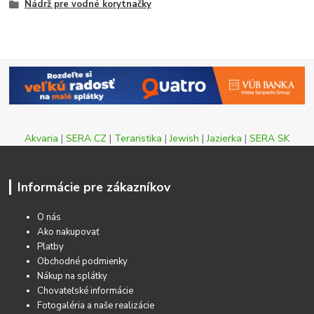
Nádrž pre vodné korytnačky
Akvaria
|
SERA CZ
|
Teraristika
|
Jewish
|
Jazierka
|
SERA SK
Informácie pre zákazníkov
O nás
Ako nakupovať
Platby
Obchodné podmienky
Nákup na splátky
Chovateľské informácie
Fotogaléria a naše realizácie