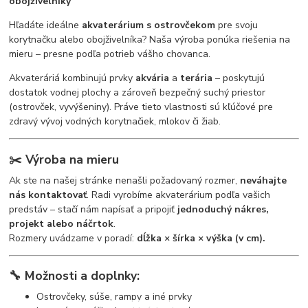
obojživelníky
Hľadáte ideálne
akvaterárium s ostrovčekom
pre svoju
korytnačku alebo obojživelníka? Naša výroba ponúka riešenia na
mieru – presne podľa potrieb vášho chovanca.
Akvateráriá kombinujú prvky
akvária
a
terária
– poskytujú
dostatok vodnej plochy a zároveň bezpečný suchý priestor
(ostrovček, vyvýšeniny). Práve tieto vlastnosti sú kľúčové pre
zdravý vývoj vodných korytnačiek, mlokov či žiab.
✂️
Výroba na mieru
Ak ste na našej stránke nenašli požadovaný rozmer,
neváhajte
nás kontaktovať
. Radi vyrobíme akvaterárium podľa vašich
predstáv – stačí nám napísať a pripojiť
jednoduchý nákres,
projekt alebo náčrtok
.
Rozmery uvádzame v poradí:
dĺžka × šírka × výška (v cm).
🔧
Možnosti a doplnky:
Ostrovčeky, súše, rampy a iné prvky