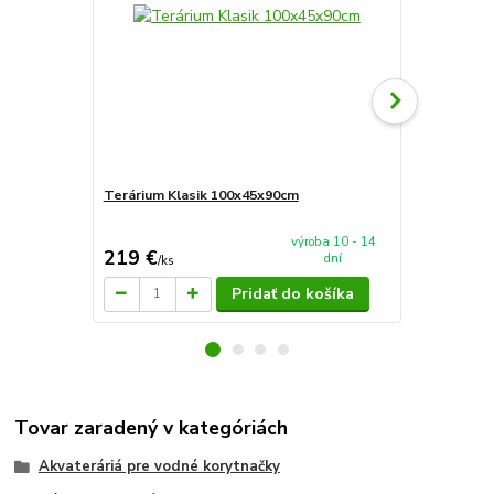
Terárium Klasik 100x45x90cm
AkvaTeráriu
mieru 60x4
výroba 10 - 14
219 €
94 €
dní
/
ks
/
ks
Pridať do košíka
Tovar zaradený v kategóriách
Akvateráriá pre vodné korytnačky