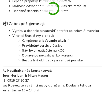
Lepené prepážky, kombinácie akva/tera
Možnosť vytvoriť hornú časť ako klasické terárium
Osobitné riešenia podľa typu zvieraťa
📦
Zabezpečujeme aj:
Výrobu a dodanie akvaterárií a terárií po celom Slovensku
V rámci
Bratislavy a okolia
:
Kompletné
zriaďovanie akvárií
Pravidelný servis
a údržbu
Návrhy a realizácie na kľúč
Opravy
po nekvalitnej konkurencii
Bezplatné obhliadky a cenové ponuky
📞
Neváhajte nás kontaktovať:
Igor Heriban & Milan Hason
📱
0915 27 20 27
🛻
Rozvoz len v rámci mapy doručenia. Dodacia lehota
orientačne 10 – 14 dní.