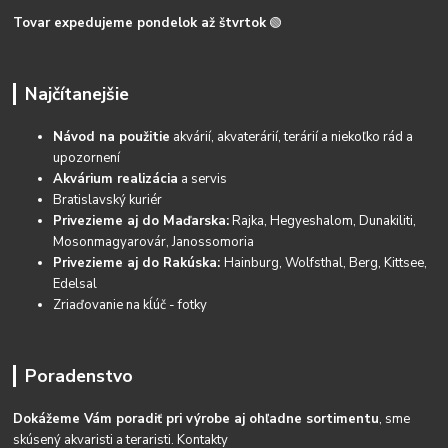
Tovar expedujeme pondelok až štvrtok
🟢
Najčítanejšie
Návod na použitie
akvárií, akvaterárií, terárií a niekoľko rád a
upozornení
Akvárium realizácia
a servis
Bratislavský kuriér
Privezieme aj do Maďarska:
Rajka, Hegyeshalom, Dunakiliti,
Mosonmagyarovár, Janossomoria
Privezieme aj do Rakúska:
Hainburg, Wolfsthal, Berg, Kittsee,
Edelsal
Zriaďovanie na kĺúč - fotky
Poradenstvo
Dokážeme Vám poradiť pri výrobe aj ohľadne sortimentu
, sme
skúsený akvaristi a teraristi.
Kontakty