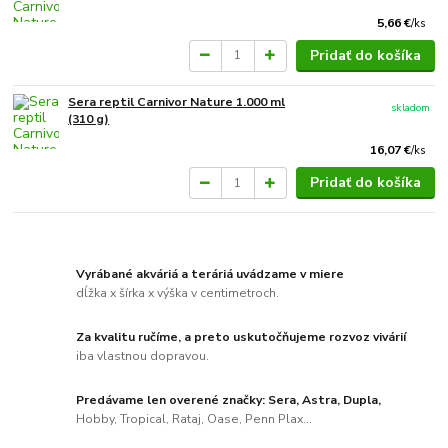
5,66 €
/
ks
Pridať do košíka
Sera reptil Carnivor Nature 1.000 ml
skladom
(310 g)
16,07 €
/
ks
Pridať do košíka
Vyrábané akváriá a teráriá uvádzame v miere
dĺžka x šírka x výška v centimetroch.
Za kvalitu ručíme, a preto uskutočňujeme rozvoz vivárií
iba vlastnou dopravou.
Predávame len overené značky: Sera, Astra, Dupla,
Hobby, Tropical, Rataj, Oase, Penn Plax...