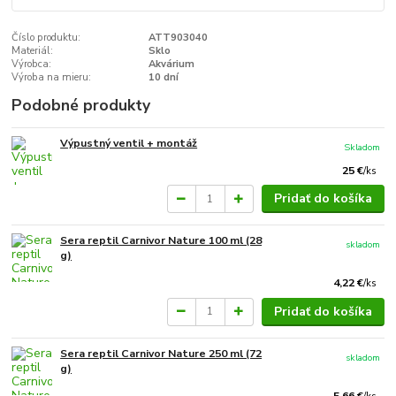
Číslo produktu:
ATT903040
Materiál:
Sklo
Výrobca:
Akvárium
Výroba na mieru:
10 dní
Podobné produkty
Výpustný ventil + montáž
Skladom
25 €
/
ks
Pridať do košíka
Sera reptil Carnivor Nature 100 ml (28
skladom
g)
4,22 €
/
ks
Pridať do košíka
Sera reptil Carnivor Nature 250 ml (72
skladom
g)
5,66 €