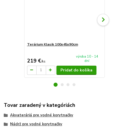
Terárium Klasik 100x45x90cm
AkvaTeráriu
mieru 60x4
výroba 10 - 14
219 €
94 €
dní
/
ks
/
ks
Pridať do košíka
Tovar zaradený v kategóriách
Akvateráriá pre vodné korytnačky
Nádrž pre vodné korytnačky