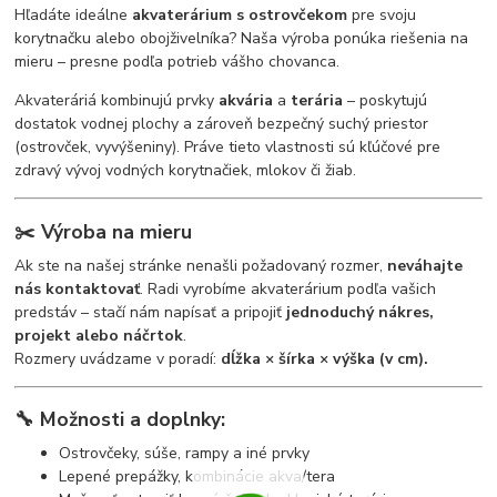
Hľadáte ideálne
akvaterárium s ostrovčekom
pre svoju
korytnačku alebo obojživelníka? Naša výroba ponúka riešenia na
mieru – presne podľa potrieb vášho chovanca.
Akvateráriá kombinujú prvky
akvária
a
terária
– poskytujú
dostatok vodnej plochy a zároveň bezpečný suchý priestor
(ostrovček, vyvýšeniny). Práve tieto vlastnosti sú kľúčové pre
zdravý vývoj vodných korytnačiek, mlokov či žiab.
✂️
Výroba na mieru
Ak ste na našej stránke nenašli požadovaný rozmer,
neváhajte
nás kontaktovať
. Radi vyrobíme akvaterárium podľa vašich
predstáv – stačí nám napísať a pripojiť
jednoduchý nákres,
projekt alebo náčrtok
.
Rozmery uvádzame v poradí:
dĺžka × šírka × výška (v cm).
🔧
Možnosti a doplnky:
Ostrovčeky, súše, rampy a iné prvky
Lepené prepážky, kombinácie akva/tera