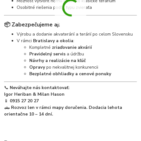
Možnosť vytvoriť hornú časť ako klasické terárium
Osobitné riešenia podľa typu zvieraťa
📦
Zabezpečujeme aj:
Výrobu a dodanie akvaterárií a terárií po celom Slovensku
V rámci
Bratislavy a okolia
:
Kompletné
zriaďovanie akvárií
Pravidelný servis
a údržbu
Návrhy a realizácie na kľúč
Opravy
po nekvalitnej konkurencii
Bezplatné obhliadky a cenové ponuky
📞
Neváhajte nás kontaktovať:
Igor Heriban & Milan Hason
📱
0915 27 20 27
🛻
Rozvoz len v rámci mapy doručenia. Dodacia lehota
orientačne 10 – 14 dní.