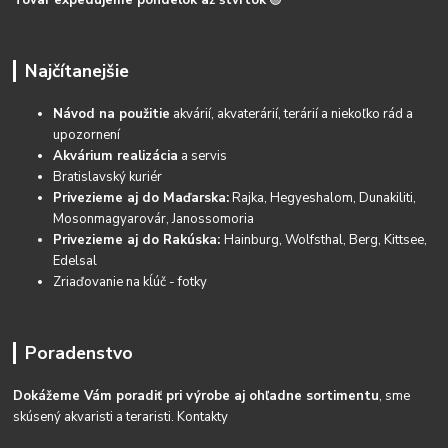
Tovar expedujeme pondelok až štvrtok
🟢
Najčítanejšie
Návod na použitie
akvárií, akvaterárií, terárií a niekoľko rád a
upozornení
Akvárium realizácia
a servis
Bratislavský kuriér
Privezieme aj do Maďarska:
Rajka, Hegyeshalom, Dunakiliti,
Mosonmagyarovár, Janossomoria
Privezieme aj do Rakúska:
Hainburg, Wolfsthal, Berg, Kittsee,
Edelsal
Zriaďovanie na kĺúč - fotky
Poradenstvo
Dokážeme Vám poradiť pri výrobe aj ohľadne sortimentu
, sme
skúsený akvaristi a teraristi.
Kontakty