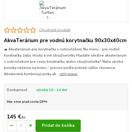
Ohodnotiť produkt
AkvaTerárium pre vodnú korytnačku 90x30x40cm
🐢 Akvaterárium pre korytnačky s ostrovčekom Na mieru – pre vodné
korytnačky, žaby, mloky a iné obojživelníky Hľadáte ideálne akvaterárium
s ostrovčekom pre svoju korytnačku alebo obojživelníka? Naša výroba
ponúka riešenia na mieru – presne podľa potrieb vášho chovanca.
Akvateráriá kombinujú prvky ak...
celý popis
Dostupnosť
výroba 10 - 14 dní
Nie sme platcovia DPH
145 €
/
ks
Pridať do košíka