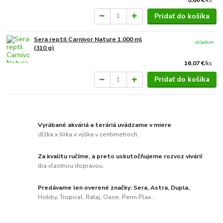
/
ks
Pridať do košíka
Sera reptil Carnivor Nature 1.000 ml
skladom
(310 g)
16,07 €
/
ks
Pridať do košíka
Vyrábané akváriá a teráriá uvádzame v miere
dĺžka x šírka x výška v centimetroch.
Za kvalitu ručíme, a preto uskutočňujeme rozvoz vivárií
iba vlastnou dopravou.
Predávame len overené značky: Sera, Astra, Dupla,
Hobby, Tropical, Rataj, Oase, Penn Plax...