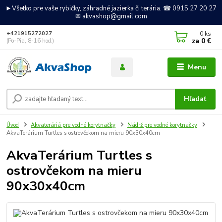
►Všetko pre vaše rybičky, záhradné jazierka či terária. ☎ 0915 27 20 27
✉ akvashop@gmail.com
0
ks
+421915272027
za
0 €
(Po-Pia, 8-16 hod.)
Menu
Hľadať
Úvod
Akvateráriá pre vodné korytnačky
Nádrž pre vodné korytnačky
AkvaTerárium Turtles s ostrovčekom na mieru 90x30x40cm
AkvaTerárium Turtles s
ostrovčekom na mieru
90x30x40cm