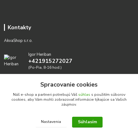
Kontakty
AkvaShop s.r.o.
Igor Heriban
+421915272027
(Po-Pia, 8-16 hod.)
akvashop@gmail.com
Spracovanie cookies
Náš e-shop a partneri potrebujú Váš
súhlas
s použitím súborov
cookies, aby Vám mohli zobrazovať informácie týkajúce sa Vašich
záujmov.
Súhlasím
Nastavenia
Realizujeme prírodné akvária: AkvaShop s.r.o. • IBAN:
SK3911000000002947087849