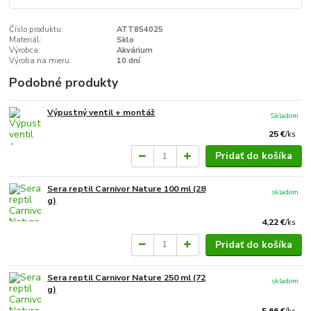
Číslo produktu:
ATT854025
Materiál:
Sklo
Výrobca:
Akvárium
Výroba na mieru:
10 dní
Podobné produkty
Výpustný ventil + montáž
Skladom
25 €
/
ks
Pridať do košíka
Sera reptil Carnivor Nature 100 ml (28
skladom
g)
4,22 €
/
ks
Pridať do košíka
Sera reptil Carnivor Nature 250 ml (72
skladom
g)
5,66 €