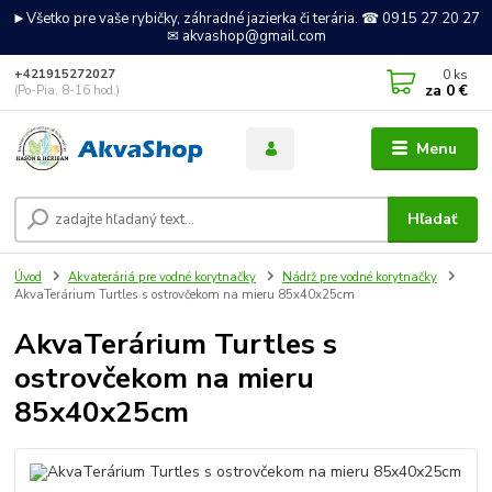
►Všetko pre vaše rybičky, záhradné jazierka či terária. ☎ 0915 27 20 27
✉ akvashop@gmail.com
0
ks
+421915272027
za
0 €
(Po-Pia, 8-16 hod.)
Menu
Hľadať
Úvod
Akvateráriá pre vodné korytnačky
Nádrž pre vodné korytnačky
AkvaTerárium Turtles s ostrovčekom na mieru 85x40x25cm
AkvaTerárium Turtles s
ostrovčekom na mieru
85x40x25cm