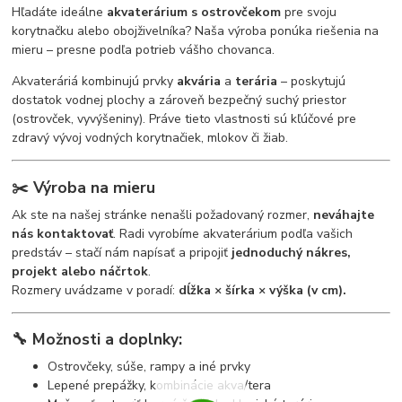
Hľadáte ideálne
akvaterárium s ostrovčekom
pre svoju
korytnačku alebo obojživelníka? Naša výroba ponúka riešenia na
mieru – presne podľa potrieb vášho chovanca.
Akvateráriá kombinujú prvky
akvária
a
terária
– poskytujú
dostatok vodnej plochy a zároveň bezpečný suchý priestor
(ostrovček, vyvýšeniny). Práve tieto vlastnosti sú kľúčové pre
zdravý vývoj vodných korytnačiek, mlokov či žiab.
✂️
Výroba na mieru
Ak ste na našej stránke nenašli požadovaný rozmer,
neváhajte
nás kontaktovať
. Radi vyrobíme akvaterárium podľa vašich
predstáv – stačí nám napísať a pripojiť
jednoduchý nákres,
projekt alebo náčrtok
.
Rozmery uvádzame v poradí:
dĺžka × šírka × výška (v cm).
🔧
Možnosti a doplnky:
Ostrovčeky, súše, rampy a iné prvky
Lepené prepážky, kombinácie akva/tera