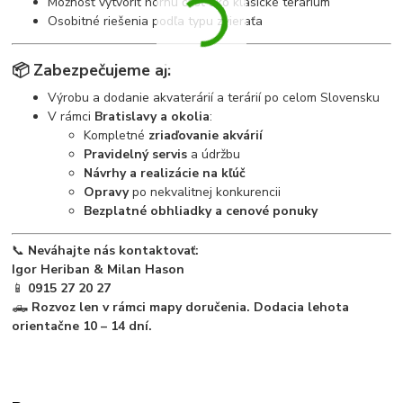
Možnosť vytvoriť hornú časť ako klasické terárium
Osobitné riešenia podľa typu zvieraťa
📦
Zabezpečujeme aj:
Výrobu a dodanie akvaterárií a terárií po celom Slovensku
V rámci
Bratislavy a okolia
:
Kompletné
zriaďovanie akvárií
Pravidelný servis
a údržbu
Návrhy a realizácie na kľúč
Opravy
po nekvalitnej konkurencii
Bezplatné obhliadky a cenové ponuky
📞
Neváhajte nás kontaktovať:
Igor Heriban & Milan Hason
📱
0915 27 20 27
🛻
Rozvoz len v rámci mapy doručenia. Dodacia lehota
orientačne 10 – 14 dní.