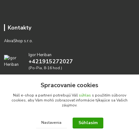
Kontakty
AkvaShop s.r.o.
Igor Heriban
+421915272027
(Po-Pia, 8-16 hod.)
akvashop@gmail.com
Spracovanie cookies
Náš e-shop a partneri potrebujú Váš
súhlas
s použitím súborov
cookies, aby Vám mohli zobrazovať informácie týkajúce sa Vašich
záujmov.
Súhlasím
Nastavenia
Realizujeme prírodné akvária: AkvaShop s.r.o. • IBAN:
SK3911000000002947087849