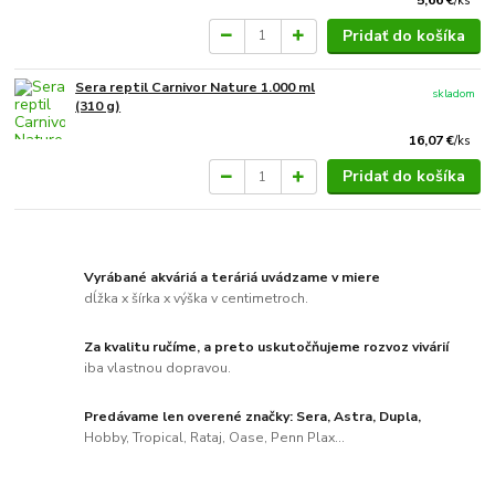
/
ks
Pridať do košíka
Sera reptil Carnivor Nature 1.000 ml
skladom
(310 g)
16,07 €
/
ks
Pridať do košíka
Vyrábané akváriá a teráriá uvádzame v miere
dĺžka x šírka x výška v centimetroch.
Za kvalitu ručíme, a preto uskutočňujeme rozvoz vivárií
iba vlastnou dopravou.
Predávame len overené značky: Sera, Astra, Dupla,
Hobby, Tropical, Rataj, Oase, Penn Plax...