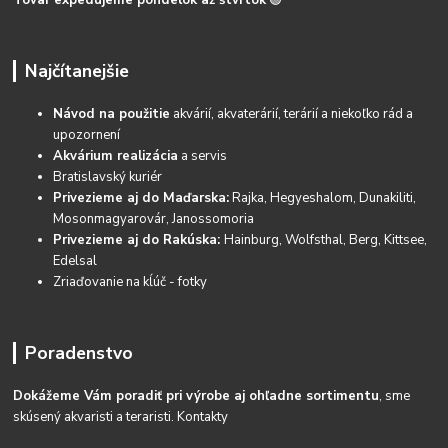
Tovar expedujeme pondelok až štvrtok
🟢
Najčítanejšie
Návod na použitie
akvárií, akvaterárií, terárií a niekoľko rád a
upozornení
Akvárium realizácia
a servis
Bratislavský kuriér
Privezieme aj do Maďarska:
Rajka, Hegyeshalom, Dunakiliti,
Mosonmagyarovár, Janossomoria
Privezieme aj do Rakúska:
Hainburg, Wolfsthal, Berg, Kittsee,
Edelsal
Zriaďovanie na kĺúč - fotky
Poradenstvo
Dokážeme Vám poradiť pri výrobe aj ohľadne sortimentu
, sme
skúsený akvaristi a teraristi.
Kontakty