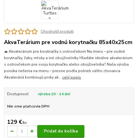
Ohodnotiť produkt
AkvaTerárium pre vodnú korytnačku 85x40x25cm
🐢 Akvaterárium pre korytnačky s ostrovčekom Na mieru – pre vodné
korytnačky, žaby, mloky a iné obojživelníky Hľadáte ideálne akvaterárium
s ostrovčekom pre svoju korytnačku alebo obojživelníka? Naša výroba
ponúka riešenia na mieru – presne podľa potrieb vášho chovanca.
Akvateráriá kombinujú prvky ak...
celý popis
Dostupnosť
výroba 10 - 14 dní
Nie sme platcovia DPH
129 €
/
ks
Pridať do košíka