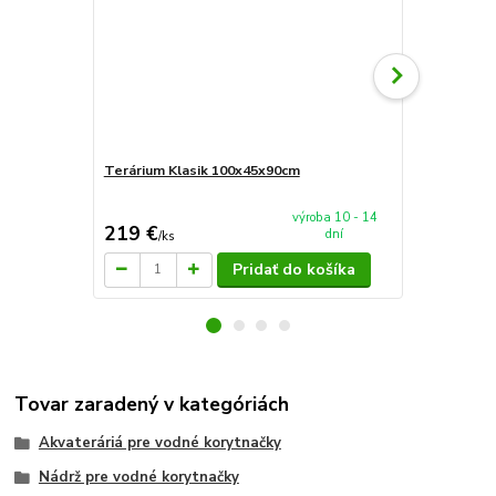
Terárium Klasik 100x45x90cm
AkvaTeráriu
mieru 60x4
výroba 10 - 14
219 €
94 €
dní
/
ks
/
ks
Pridať do košíka
Tovar zaradený v kategóriách
Akvateráriá pre vodné korytnačky
Nádrž pre vodné korytnačky