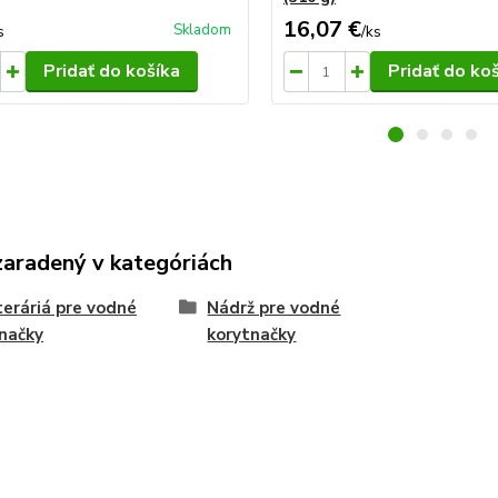
16,07 €
Skladom
s
/
ks
Pridať do košíka
Pridať do ko
zaradený v kategóriách
eráriá pre vodné
Nádrž pre vodné
načky
korytnačky