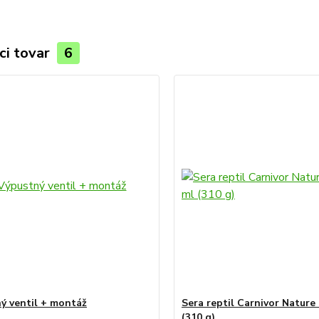
ci tovar
6
ý ventil + montáž
Sera reptil Carnivor Nature
(310 g)