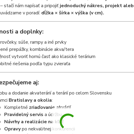
– stačí nám napísať a pripojiť
jednoduchý nákres, projekt aleb
uvádzame v poradí:
dĺžka × šírka × výška (v cm).
osti a doplnky:
rovčeky, súše, rampy a iné prvky
ené prepážky, kombinácie akva/tera
nosť vytvoriť hornú časť ako klasické terárium
bitné riešenia podľa typu zvieraťa
ezpečujeme aj:
obu a dodanie akvaterárií a terárií po celom Slovensku
ámci
Bratislavy a okolia
:
Kompletné
zriaďovanie akvárií
Pravidelný servis
a údržbu
Návrhy a realizácie na kľúč
Opravy
po nekvalitnej konkurencii