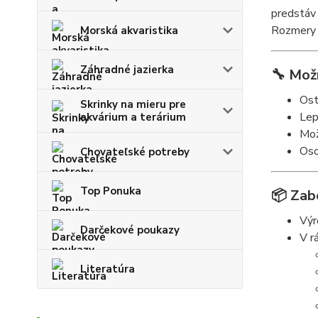
predstáv 
Rozmery 
Morská akvaristika
Záhradné jazierka
🔧
Možn
Ost
Skrinky na mieru pre
Lep
akvárium a terárium
Mož
Oso
Chovateľské potreby
Top Ponuka
📦
Zab
Výr
Darčekové poukazy
V r
Literatúra