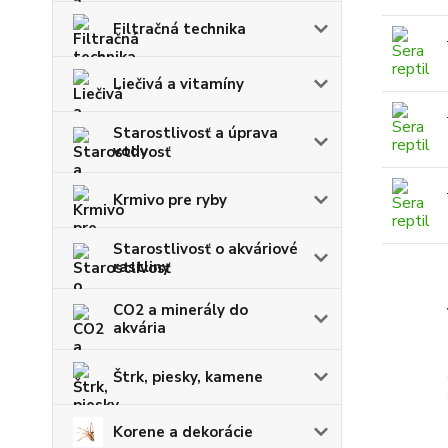
Filtračná technika
Liečivá a vitamíny
Starostlivosť a úprava
vody
Krmivo pre ryby
Starostlivosť o akváriové
rastliny
CO2 a minerály do
akvária
Štrk, piesky, kamene
Korene a dekorácie