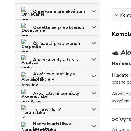
Ohrievanie pre akvárium
Kompl
Osvetlenie pre akvárium
Komple
Čerpadlá pre akvárium
🐢 Ak
Analýza vody a testy
Na mieru
Akváriové rastliny a
Hľadáte 
kolekcie ✓
presne po
Akvaristické pomôcky
Akvaterá
vyvýšenin
Teraristika ✓
✂️
Výr
Nanoakvaristika a
krevety
Ak ste na