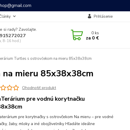
ashop@gmail.com
Články
Prihlásenie
e si rady? Zavolajte.
0
ks
915272027
za
0 €
a, 8-16 hod.)
rárium Turtles s ostrovčekom na mieru 85x38x38cm
m na mieru 85x38x38cm
Ohodnotiť produkt
Terárium pre vodnú korytnačku
38x38cm
aterárium pre korytnačky s ostrovčekom Na mieru – pre vodné
čky, žaby, mloky a iné obojživelníky Hľadáte ideálne