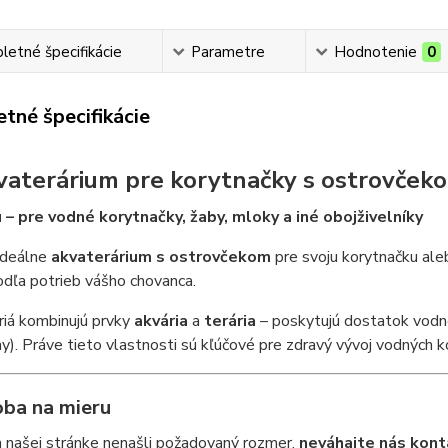
etné špecifikácie
Parametre
Hodnotenie
0
tné špecifikácie
vaterárium pre korytnačky s ostrovček
 – pre vodné korytnačky, žaby, mloky a iné obojživelníky
ideálne
akvaterárium s ostrovčekom
pre svoju korytnačku ale
dľa potrieb vášho chovanca.
riá kombinujú prvky
akvária
a
terária
– poskytujú dostatok vodne
y). Práve tieto vlastnosti sú kľúčové pre zdravý vývoj vodných ko
oba na mieru
 našej stránke nenašli požadovaný rozmer,
neváhajte nás kont