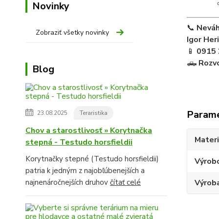
Novinky
📞
Neváh
Zobraziť všetky novinky
Igor Her
📱
0915 
🛻
Rozvo
Blog
Param
23.08.2025
Teraristika
Chov a starostlivosť » Korytnačka
Materi
stepná - Testudo horsfieldii
Korytnačky stepné (Testudo horsfieldii)
Výrob
patria k jedným z najobľúbenejších a
najnenáročnejších druhov
čítať celé
Výroba