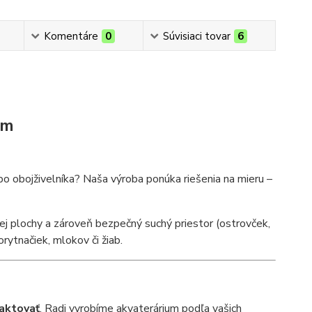
Komentáre
0
Súvisiaci tovar
6
om
bo obojživelníka? Naša výroba ponúka riešenia na mieru –
j plochy a zároveň bezpečný suchý priestor (ostrovček,
rytnačiek, mlokov či žiab.
aktovať
. Radi vyrobíme akvaterárium podľa vašich