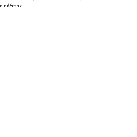
o náčrtok
.