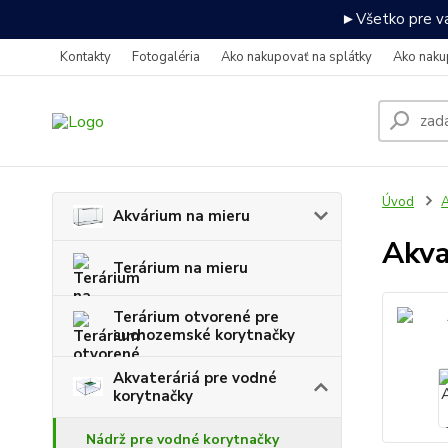
►Všetko pre va
Kontakty
Fotogaléria
Ako nakupovať na splátky
Ako naku
Úvod
A
Akvárium na mieru
Akva
Terárium na mieru
Terárium otvorené pre
suchozemské korytnačky
Akvateráriá pre vodné
korytnačky
Nádrž pre vodné korytnačky