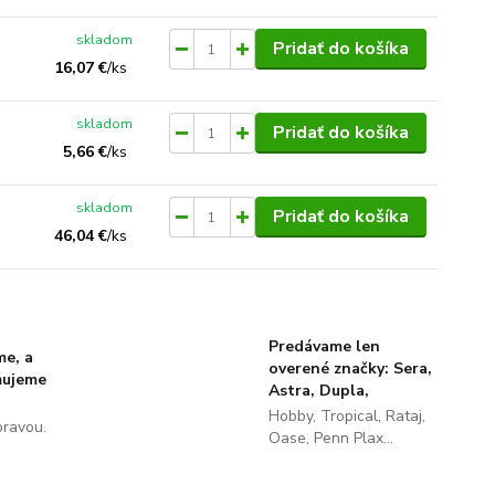
skladom
Pridať do košíka
16,07 €
/
ks
skladom
Pridať do košíka
5,66 €
/
ks
skladom
Pridať do košíka
46,04 €
/
ks
Predávame len
me, a
overené značky: Sera,
ňujeme
Astra, Dupla,
Hobby, Tropical, Rataj,
pravou.
Oase, Penn Plax...