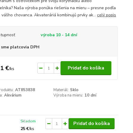
rárium s ostrovčekom pre svoju korytnačku alebo
velníka? Naša výroba ponúka riešenia na mieru – presne podľa
b vášho chovanca. Akvateráriá kombinujú prvky ak...
celý popis
tupnosť
výroba 10 - 14 dní
 sme platcovia DPH
1 €
Pridať do košíka
/
ks
roduktu:
AT853838
Materiál:
Sklo
a:
Akvárium
Výroba na mieru:
10 dní
Skladom
Pridať do košíka
25 €
/
ks