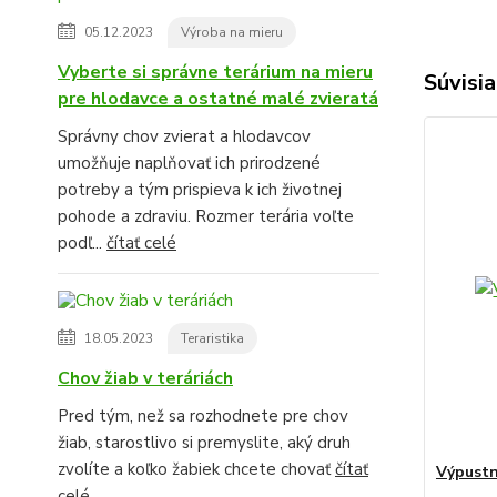
05.12.2023
Výroba na mieru
Vyberte si správne terárium na mieru
Súvisia
pre hlodavce a ostatné malé zvieratá
Správny chov zvierat a hlodavcov
umožňuje naplňovať ich prirodzené
potreby a tým prispieva k ich životnej
pohode a zdraviu. Rozmer terária voľte
podľ...
čítať celé
18.05.2023
Teraristika
Chov žiab v teráriách
Pred tým, než sa rozhodnete pre chov
žiab, starostlivo si premyslite, aký druh
zvolíte a koľko žabiek chcete chovať
čítať
Výpustn
celé