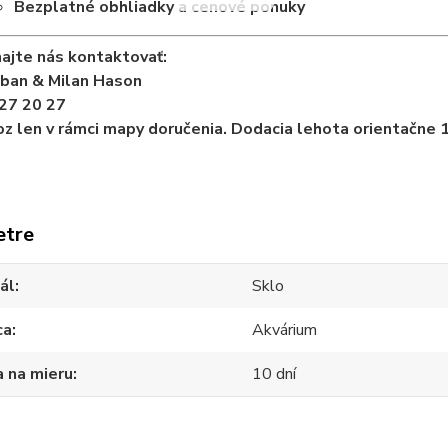
Bezplatné obhliadky a cenové ponuky
ajte nás kontaktovať:
iban & Milan Hason
27 20 27
z len v rámci mapy doručenia. Dodacia lehota orientačne 1
etre
ál
Sklo
ca
Akvárium
 na mieru
10 dní