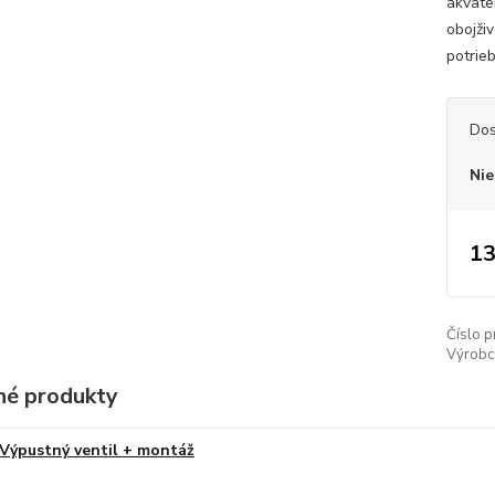
akvate
obojži
potrie
Dos
Nie
13
Číslo p
Výrobc
é produkty
Výpustný ventil + montáž