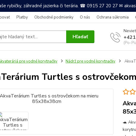
še rybičky, záhradné jazierka či terária. ☎ 0915 27 20 27 ✉ akv
povať
Platby
Obchodné podmienky
O nás
Ochrana súkromia
Neviet
Hľadať
+421
(Po-Pi
kvateráriá pre vodné korytnačky
Nádrž pre vodné korytnačky
AkvaTe
Terárium Turtles s ostrovčeko
Akva
85x
🐢 Akv
korytna