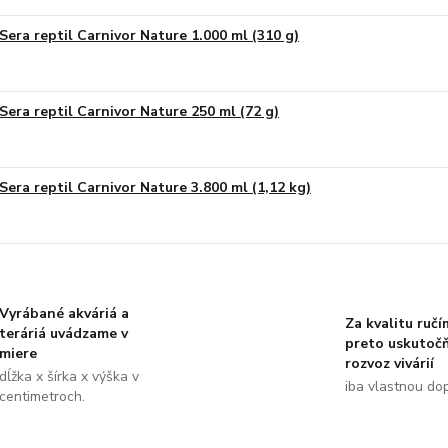
Sera reptil Carnivor Nature 1.000 ml (310 g)
Sera reptil Carnivor Nature 250 ml (72 g)
Sera reptil Carnivor Nature 3.800 ml (1,12 kg)
Vyrábané akváriá a
Za kvalitu ručí
teráriá uvádzame v
preto uskutoč
miere
rozvoz vivárií
dĺžka x šírka x výška v
iba vlastnou do
centimetroch.