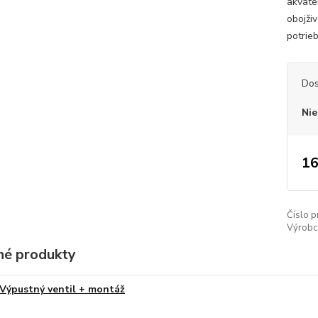
akvate
obojži
potrie
Dos
Nie
16
Číslo p
Výrobc
é produkty
Výpustný ventil + montáž