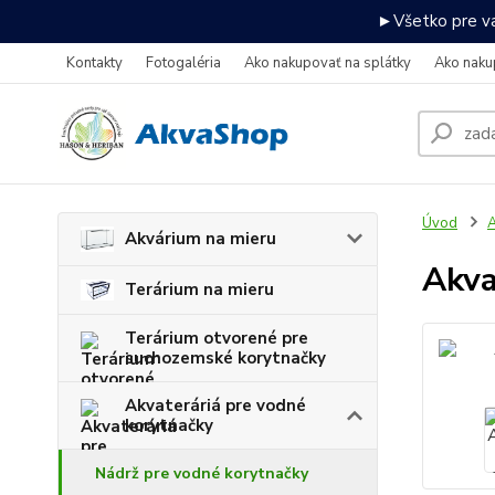
►Všetko pre va
Kontakty
Fotogaléria
Ako nakupovať na splátky
Ako naku
Úvod
A
Akvárium na mieru
Akva
Terárium na mieru
Terárium otvorené pre
suchozemské korytnačky
Akvateráriá pre vodné
korytnačky
Nádrž pre vodné korytnačky