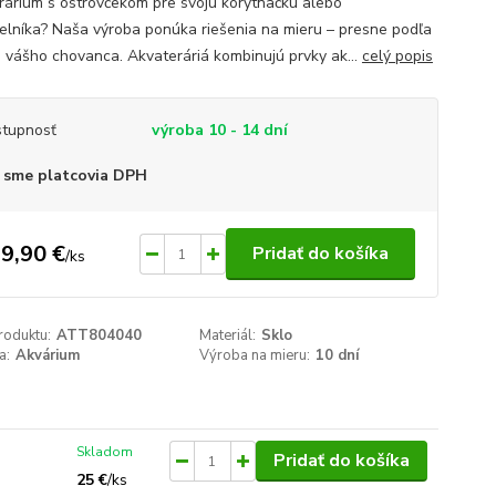
rárium s ostrovčekom pre svoju korytnačku alebo
velníka? Naša výroba ponúka riešenia na mieru – presne podľa
b vášho chovanca. Akvateráriá kombinujú prvky ak...
celý popis
tupnosť
výroba 10 - 14 dní
 sme platcovia DPH
9,90 €
Pridať do košíka
/
ks
roduktu:
ATT804040
Materiál:
Sklo
a:
Akvárium
Výroba na mieru:
10 dní
Skladom
Pridať do košíka
25 €
/
ks