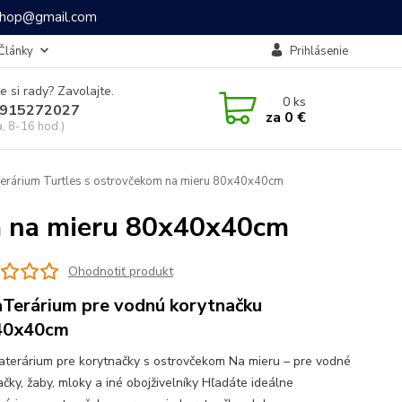
ashop@gmail.com
Články
Prihlásenie
e si rady? Zavolajte.
0
ks
915272027
za
0 €
a, 8-16 hod.)
rárium Turtles s ostrovčekom na mieru 80x40x40cm
m na mieru 80x40x40cm
Ohodnotiť produkt
Terárium pre vodnú korytnačku
40x40cm
aterárium pre korytnačky s ostrovčekom Na mieru – pre vodné
čky, žaby, mloky a iné obojživelníky Hľadáte ideálne