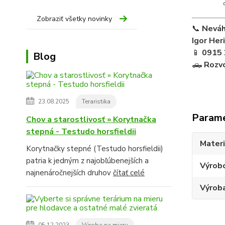
Zobraziť všetky novinky
📞
Neváh
Igor Her
📱
0915 
Blog
🛻
Rozvo
23.08.2025
Teraristika
Param
Chov a starostlivosť » Korytnačka
stepná - Testudo horsfieldii
Materi
Korytnačky stepné (Testudo horsfieldii)
patria k jedným z najobľúbenejších a
Výrob
najnenáročnejších druhov
čítať celé
Výroba
05.12.2023
Výroba na mieru