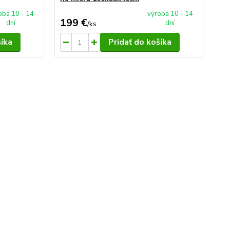
oba 10 - 14
výroba 10 - 14
199 €
25
dní
dní
/
ks
šíka
Pridať do košíka