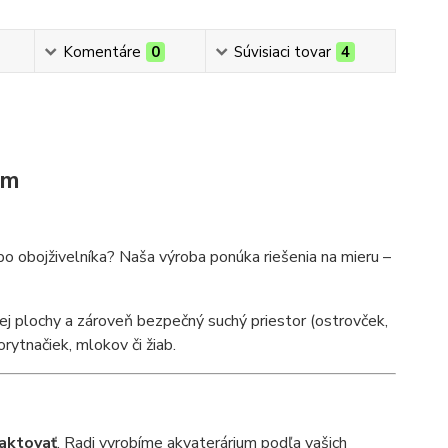
Komentáre
0
Súvisiaci tovar
4
om
bo obojživelníka? Naša výroba ponúka riešenia na mieru –
j plochy a zároveň bezpečný suchý priestor (ostrovček,
rytnačiek, mlokov či žiab.
aktovať
. Radi vyrobíme akvaterárium podľa vašich