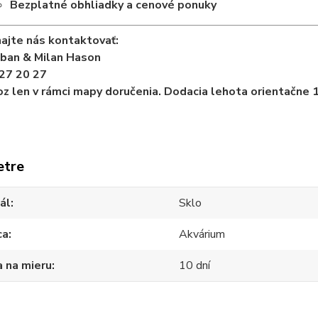
Bezplatné obhliadky a cenové ponuky
ajte nás kontaktovať:
iban & Milan Hason
27 20 27
z len v rámci mapy doručenia. Dodacia lehota orientačne 1
etre
ál
Sklo
ca
Akvárium
 na mieru
10 dní