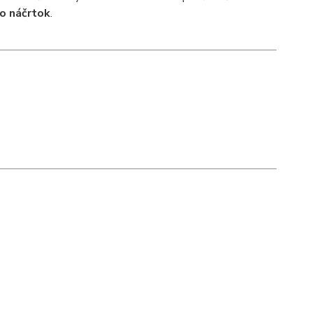
o náčrtok
.