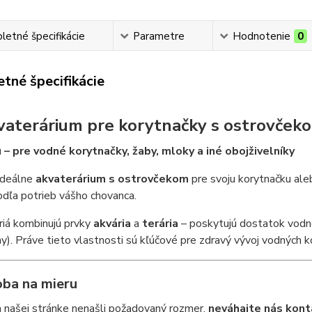
etné špecifikácie
Parametre
Hodnotenie
0
tné špecifikácie
vaterárium pre korytnačky s ostrovček
 – pre vodné korytnačky, žaby, mloky a iné obojživelníky
ideálne
akvaterárium s ostrovčekom
pre svoju korytnačku ale
dľa potrieb vášho chovanca.
riá kombinujú prvky
akvária
a
terária
– poskytujú dostatok vodne
y). Práve tieto vlastnosti sú kľúčové pre zdravý vývoj vodných ko
oba na mieru
 našej stránke nenašli požadovaný rozmer,
neváhajte nás kont