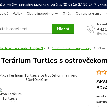
še rybičky, záhradné jazierka či terária. ☎ 0915 27 20 27 ✉ akv
povať
Platby
Obchodné podmienky
O nás
Ochrana súkromia
Neviet
Hľadať
+421
(Po-Pi
kvateráriá pre vodné korytnačky
Nádrž pre vodné korytnačky
AkvaTe
Terárium Turtles s ostrovčeko
Akva
80x
🐢 Akv
korytna