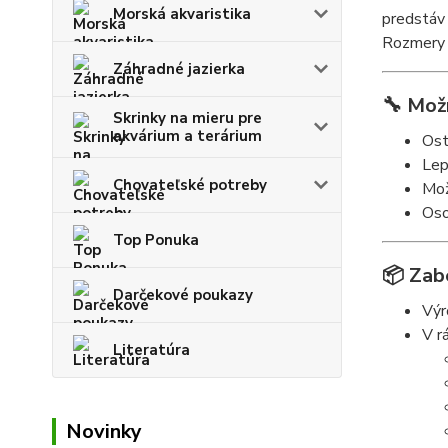
Morská akvaristika
predstáv 
Rozmery 
Záhradné jazierka
🔧
Možn
Skrinky na mieru pre
akvárium a terárium
Ost
Lep
Chovateľské potreby
Mož
Oso
Top Ponuka
📦
Zab
Darčekové poukazy
Výr
V r
Literatúra
Novinky