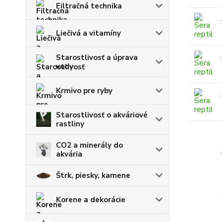
Filtračná technika
Liečivá a vitamíny
Starostlivosť a úprava
vody
Krmivo pre ryby
Starostlivosť o akváriové
rastliny
CO2 a minerály do
akvária
Štrk, piesky, kamene
Korene a dekorácie