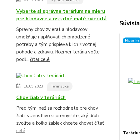
Vyberte si správne terárium na mieru
pre hlodavce a ostatné malé zvieratá
Súvisia
Správny chov zvierat a hlodavcov
umožňuje naplňovať ich prirodzené
Novinka
potreby a tým prispieva k ich životnej
pohode a zdraviu. Rozmer terária voľte
podľ...
čítať celé
18.05.2023
Teraristika
Chov žiab v teráriách
Pred tým, než sa rozhodnete pre chov
žiab, starostlivo si premyslite, aký druh
zvolíte a koľko žabiek chcete chovať
čítať
celé
Teráriu