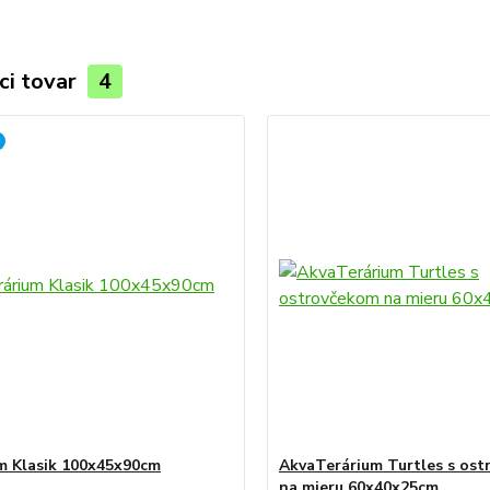
ci tovar
4
m Klasik 100x45x90cm
AkvaTerárium Turtles s os
na mieru 60x40x25cm