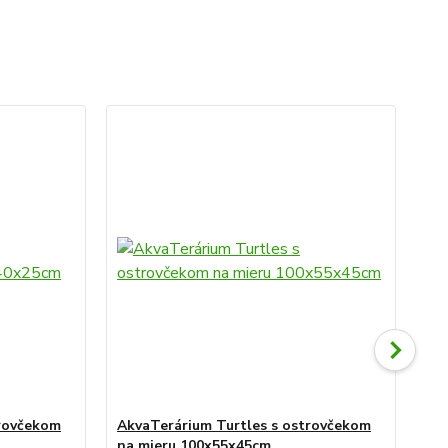
trovčekom
AkvaTerárium Turtles s ostrovčekom
Vý
na mieru 100x55x45cm