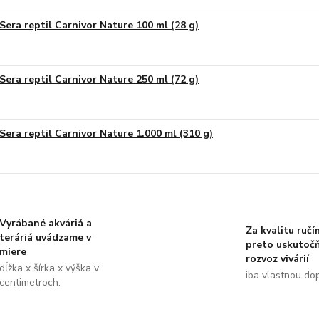
Sera reptil Carnivor Nature 100 ml (28 g)
Sera reptil Carnivor Nature 250 ml (72 g)
Sera reptil Carnivor Nature 1.000 ml (310 g)
Vyrábané akváriá a
Za kvalitu ručí
teráriá uvádzame v
preto uskutoč
miere
rozvoz vivárií
dĺžka x šírka x výška v
iba vlastnou do
centimetroch.