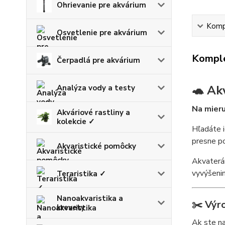
Ohrievanie pre akvárium
Kompl
Osvetlenie pre akvárium
Komple
Čerpadlá pre akvárium
🐢 Ak
Analýza vody a testy
Na mieru
Akváriové rastliny a
kolekcie ✓
Hľadáte 
presne po
Akvaristické pomôcky
Akvaterá
vyvýšenin
Teraristika ✓
Nanoakvaristika a
✂️
Výr
krevety
Ak ste na