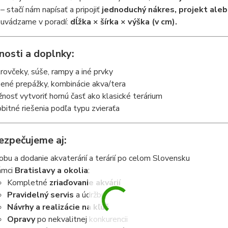
– stačí nám napísať a pripojiť
jednoduchý nákres, projekt aleb
uvádzame v poradí:
dĺžka × šírka × výška (v cm).
osti a doplnky:
rovčeky, súše, rampy a iné prvky
ené prepážky, kombinácie akva/tera
nosť vytvoriť hornú časť ako klasické terárium
bitné riešenia podľa typu zvieraťa
ezpečujeme aj:
obu a dodanie akvaterárií a terárií po celom Slovensku
ámci
Bratislavy a okolia
:
Kompletné
zriaďovanie akvárií
Pravidelný servis
a údržbu
Návrhy a realizácie na kľúč
Opravy
po nekvalitnej konkurencii