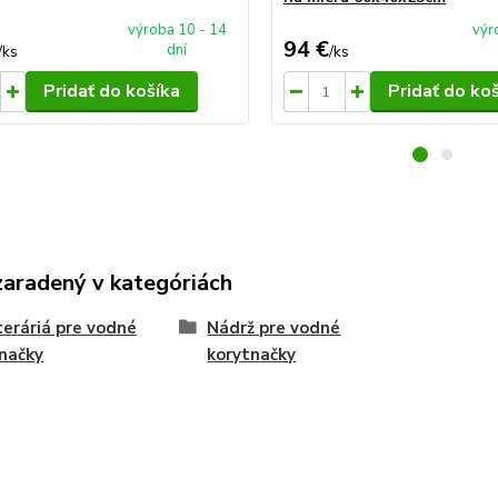
výroba 10 - 14
výr
94 €
dní
/
ks
/
ks
Pridať do košíka
Pridať do ko
zaradený v kategóriách
eráriá pre vodné
Nádrž pre vodné
načky
korytnačky