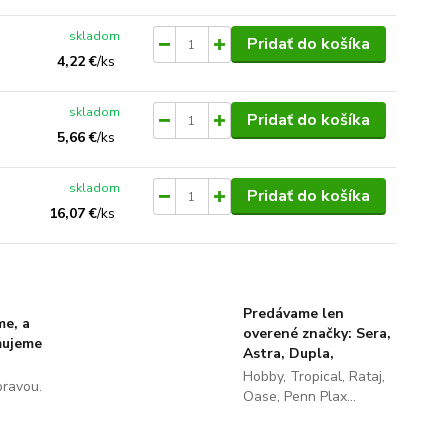
skladom
Pridať do košíka
4,22 €
/
ks
skladom
Pridať do košíka
5,66 €
/
ks
skladom
Pridať do košíka
16,07 €
/
ks
Predávame len
me, a
overené značky: Sera,
ňujeme
Astra, Dupla,
Hobby, Tropical, Rataj,
pravou.
Oase, Penn Plax...