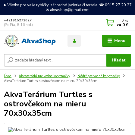
►Všetko pre vaše rybičky, záhradné jazierka či terária. ☎ 0915 27 20 27
✉ akvashop@gmail.com
0
ks
+421915272027
za
0 €
(Po-Pia, 8-16 hod.)
Menu
Hľadať
Úvod
Akvateráriá pre vodné korytnačky
Nádrž pre vodné korytnačky
AkvaTerárium Turtles s ostrovčekom na mieru 70x30x35cm
AkvaTerárium Turtles s
ostrovčekom na mieru
70x30x35cm