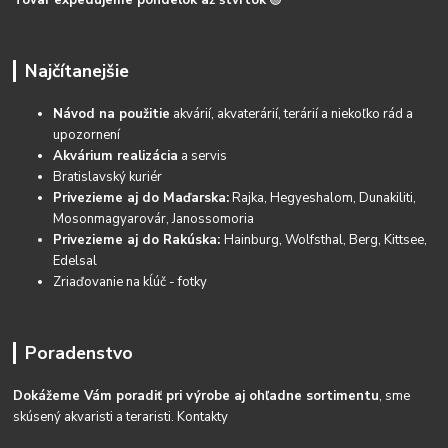
Tovar expedujeme pondelok až štvrtok
🟢
Najčítanejšie
Návod na použitie
akvárií, akvaterárií, terárií a niekoľko rád a
upozornení
Akvárium realizácia
a servis
Bratislavský kuriér
Privezieme aj do Maďarska:
Rajka, Hegyeshalom, Dunakiliti,
Mosonmagyarovár, Janossomoria
Privezieme aj do Rakúska:
Hainburg, Wolfsthal, Berg, Kittsee,
Edelsal
Zriaďovanie na kĺúč - fotky
Poradenstvo
Dokážeme Vám poradiť pri výrobe aj ohľadne sortimentu
, sme
skúsený akvaristi a teraristi.
Kontakty