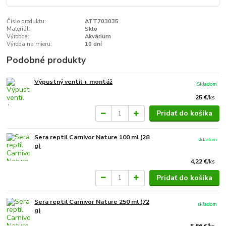
Číslo produktu:
ATT703035
Materiál:
Sklo
Výrobca:
Akvárium
Výroba na mieru:
10 dní
Podobné produkty
Výpustný ventil + montáž
Skladom
25 €
/
ks
Pridať do košíka
Sera reptil Carnivor Nature 100 ml (28
skladom
g)
4,22 €
/
ks
Pridať do košíka
Sera reptil Carnivor Nature 250 ml (72
skladom
g)
5,66 €