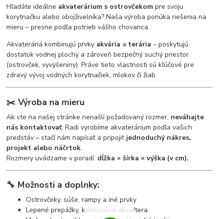
Hľadáte ideálne
akvaterárium s ostrovčekom
pre svoju
korytnačku alebo obojživelníka? Naša výroba ponúka riešenia na
mieru – presne podľa potrieb vášho chovanca.
Akvateráriá kombinujú prvky
akvária
a
terária
– poskytujú
dostatok vodnej plochy a zároveň bezpečný suchý priestor
(ostrovček, vyvýšeniny). Práve tieto vlastnosti sú kľúčové pre
zdravý vývoj vodných korytnačiek, mlokov či žiab.
✂️
Výroba na mieru
Ak ste na našej stránke nenašli požadovaný rozmer,
neváhajte
nás kontaktovať
. Radi vyrobíme akvaterárium podľa vašich
predstáv – stačí nám napísať a pripojiť
jednoduchý nákres,
projekt alebo náčrtok
.
Rozmery uvádzame v poradí:
dĺžka × šírka × výška (v cm).
🔧
Možnosti a doplnky:
Ostrovčeky, súše, rampy a iné prvky
Lepené prepážky, kombinácie akva/tera