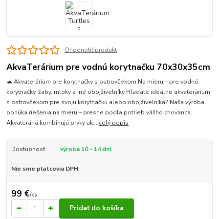
Ohodnotiť produkt
AkvaTerárium pre vodnú korytnačku 70x30x35cm
🐢 Akvaterárium pre korytnačky s ostrovčekom Na mieru – pre vodné
korytnačky, žaby, mloky a iné obojživelníky Hľadáte ideálne akvaterárium
s ostrovčekom pre svoju korytnačku alebo obojživelníka? Naša výroba
ponúka riešenia na mieru – presne podľa potrieb vášho chovanca.
Akvateráriá kombinujú prvky ak...
celý popis
Dostupnosť
výroba 10 - 14 dní
Nie sme platcovia DPH
99 €
/
ks
Pridať do košíka