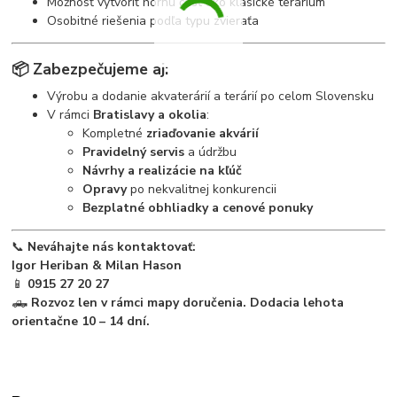
Možnosť vytvoriť hornú časť ako klasické terárium
Osobitné riešenia podľa typu zvieraťa
📦
Zabezpečujeme aj:
Výrobu a dodanie akvaterárií a terárií po celom Slovensku
V rámci
Bratislavy a okolia
:
Kompletné
zriaďovanie akvárií
Pravidelný servis
a údržbu
Návrhy a realizácie na kľúč
Opravy
po nekvalitnej konkurencii
Bezplatné obhliadky a cenové ponuky
📞
Neváhajte nás kontaktovať:
Igor Heriban & Milan Hason
📱
0915 27 20 27
🛻
Rozvoz len v rámci mapy doručenia. Dodacia lehota
orientačne 10 – 14 dní.