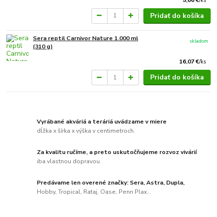
/
ks
Pridať do košíka
Sera reptil Carnivor Nature 1.000 ml
skladom
(310 g)
16,07 €
/
ks
Pridať do košíka
Vyrábané akváriá a teráriá uvádzame v miere
dĺžka x šírka x výška v centimetroch.
Za kvalitu ručíme, a preto uskutočňujeme rozvoz vivárií
iba vlastnou dopravou.
Predávame len overené značky: Sera, Astra, Dupla,
Hobby, Tropical, Rataj, Oase, Penn Plax...