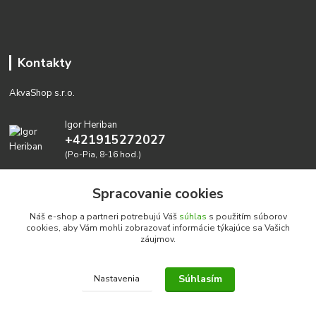
Kontakty
AkvaShop s.r.o.
Igor Heriban
+421915272027
(Po-Pia, 8-16 hod.)
akvashop@gmail.com
Spracovanie cookies
Náš e-shop a partneri potrebujú Váš
súhlas
s použitím súborov
cookies, aby Vám mohli zobrazovať informácie týkajúce sa Vašich
záujmov.
Súhlasím
Nastavenia
Realizujeme prírodné akvária: AkvaShop s.r.o. • IBAN:
SK3911000000002947087849