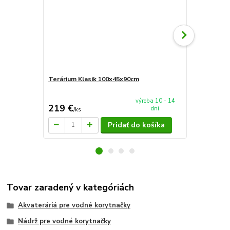
Terárium Klasik 100x45x90cm
AkvaTeráriu
mieru 60x4
výroba 10 - 14
219 €
94 €
dní
/
ks
/
ks
Pridať do košíka
Tovar zaradený v kategóriách
Akvateráriá pre vodné korytnačky
Nádrž pre vodné korytnačky