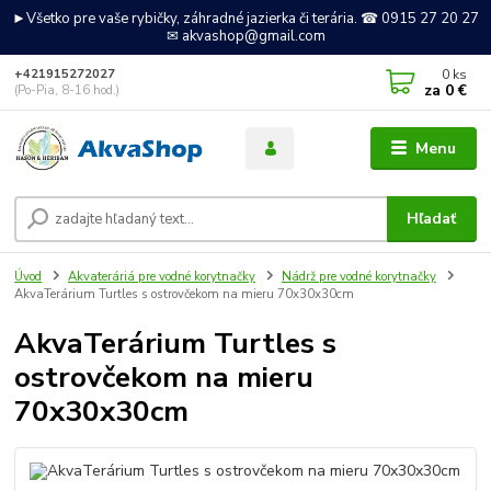
►Všetko pre vaše rybičky, záhradné jazierka či terária. ☎ 0915 27 20 27
✉ akvashop@gmail.com
0
ks
+421915272027
za
0 €
(Po-Pia, 8-16 hod.)
Menu
Hľadať
Úvod
Akvateráriá pre vodné korytnačky
Nádrž pre vodné korytnačky
AkvaTerárium Turtles s ostrovčekom na mieru 70x30x30cm
AkvaTerárium Turtles s
ostrovčekom na mieru
70x30x30cm