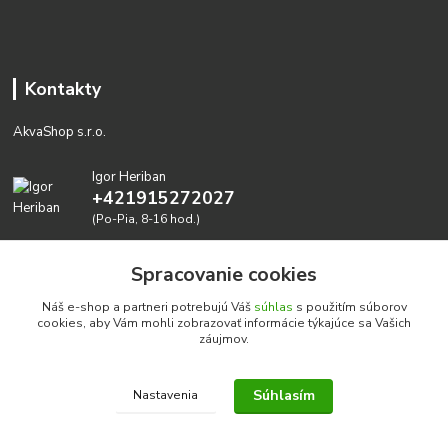
Kontakty
AkvaShop s.r.o.
Igor Heriban
+421915272027
(Po-Pia, 8-16 hod.)
akvashop@gmail.com
Spracovanie cookies
Náš e-shop a partneri potrebujú Váš
súhlas
s použitím súborov
cookies, aby Vám mohli zobrazovať informácie týkajúce sa Vašich
záujmov.
Súhlasím
Nastavenia
Realizujeme prírodné akvária: AkvaShop s.r.o. • IBAN:
SK3911000000002947087849