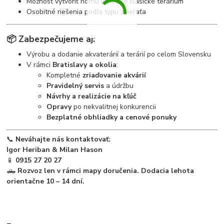
Možnosť vytvoriť hornú časť ako klasické terárium
Osobitné riešenia podľa typu zvieraťa
📦
Zabezpečujeme aj:
Výrobu a dodanie akvaterárií a terárií po celom Slovensku
V rámci
Bratislavy a okolia
:
Kompletné
zriaďovanie akvárií
Pravidelný servis
a údržbu
Návrhy a realizácie na kľúč
Opravy
po nekvalitnej konkurencii
Bezplatné obhliadky a cenové ponuky
📞
Neváhajte nás kontaktovať:
Igor Heriban & Milan Hason
📱
0915 27 20 27
🛻
Rozvoz len v rámci mapy doručenia. Dodacia lehota
orientačne 10 – 14 dní.