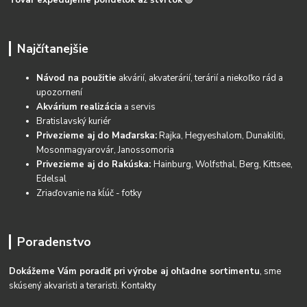
Tovar expedujeme pondelok až štvrtok
🟢
Najčítanejšie
Návod na použitie
akvárií, akvaterárií, terárií a niekoľko rád a
upozornení
Akvárium realizácia
a servis
Bratislavský kuriér
Privezieme aj do Maďarska:
Rajka, Hegyeshalom, Dunakiliti,
Mosonmagyarovár, Janossomoria
Privezieme aj do Rakúska:
Hainburg, Wolfsthal, Berg, Kittsee,
Edelsal
Zriaďovanie na kĺúč - fotky
Poradenstvo
Dokážeme Vám poradiť pri výrobe aj ohľadne sortimentu
, sme
skúsený akvaristi a teraristi.
Kontakty