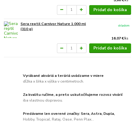
/
ks
Pridať do košíka
Sera reptil Carnivor Nature 1.000 ml
skladom
(310 g)
16,07 €
/
ks
Pridať do košíka
Vyrábané akváriá a teráriá uvádzame v miere
dĺžka x šírka x výška v centimetroch.
Za kvalitu ručíme, a preto uskutočňujeme rozvoz vivárií
iba vlastnou dopravou.
Predávame len overené značky: Sera, Astra, Dupla,
Hobby, Tropical, Rataj, Oase, Penn Plax...