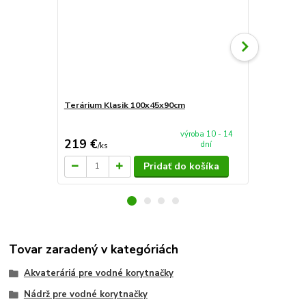
Terárium Klasik 100x45x90cm
AkvaTeráriu
mieru 60x4
výroba 10 - 14
219 €
94 €
dní
/
ks
/
ks
Pridať do košíka
Tovar zaradený v kategóriách
Akvateráriá pre vodné korytnačky
Nádrž pre vodné korytnačky