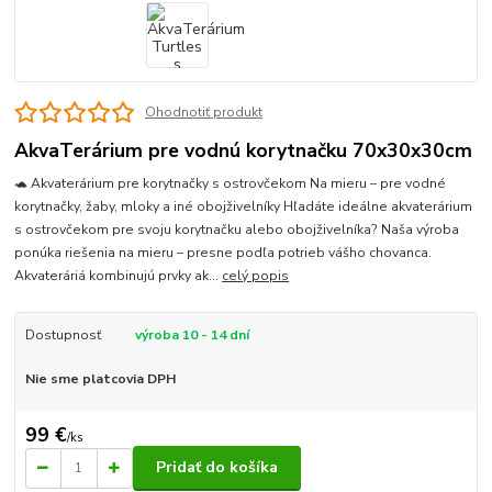
Ohodnotiť produkt
AkvaTerárium pre vodnú korytnačku 70x30x30cm
🐢 Akvaterárium pre korytnačky s ostrovčekom Na mieru – pre vodné
korytnačky, žaby, mloky a iné obojživelníky Hľadáte ideálne akvaterárium
s ostrovčekom pre svoju korytnačku alebo obojživelníka? Naša výroba
ponúka riešenia na mieru – presne podľa potrieb vášho chovanca.
Akvateráriá kombinujú prvky ak...
celý popis
Dostupnosť
výroba 10 - 14 dní
Nie sme platcovia DPH
99 €
/
ks
Pridať do košíka