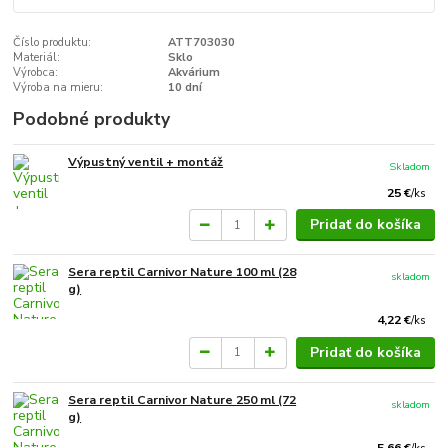
Číslo produktu:
ATT703030
Materiál:
Sklo
Výrobca:
Akvárium
Výroba na mieru:
10 dní
Podobné produkty
Výpustný ventil + montáž
Skladom
25 €
/
ks
Pridať do košíka
Sera reptil Carnivor Nature 100 ml (28
skladom
g)
4,22 €
/
ks
Pridať do košíka
Sera reptil Carnivor Nature 250 ml (72
skladom
g)
5,66 €