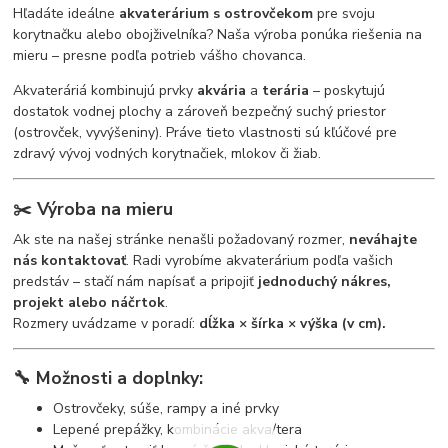
Hľadáte ideálne
akvaterárium s ostrovčekom
pre svoju
korytnačku alebo obojživelníka? Naša výroba ponúka riešenia na
mieru – presne podľa potrieb vášho chovanca.
Akvateráriá kombinujú prvky
akvária
a
terária
– poskytujú
dostatok vodnej plochy a zároveň bezpečný suchý priestor
(ostrovček, vyvýšeniny). Práve tieto vlastnosti sú kľúčové pre
zdravý vývoj vodných korytnačiek, mlokov či žiab.
✂️
Výroba na mieru
Ak ste na našej stránke nenašli požadovaný rozmer,
neváhajte
nás kontaktovať
. Radi vyrobíme akvaterárium podľa vašich
predstáv – stačí nám napísať a pripojiť
jednoduchý nákres,
projekt alebo náčrtok
.
Rozmery uvádzame v poradí:
dĺžka × šírka × výška (v cm).
🔧
Možnosti a doplnky:
Ostrovčeky, súše, rampy a iné prvky
Lepené prepážky, kombinácie akva/tera