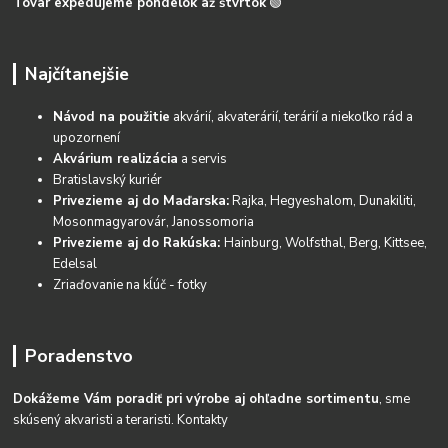
Tovar expedujeme pondelok až štvrtok
🟢
Najčítanejšie
Návod na použitie
akvárií, akvaterárií, terárií a niekoľko rád a
upozornení
Akvárium realizácia
a servis
Bratislavský kuriér
Privezieme aj do Maďarska:
Rajka, Hegyeshalom, Dunakiliti,
Mosonmagyarovár, Janossomoria
Privezieme aj do Rakúska:
Hainburg, Wolfsthal, Berg, Kittsee,
Edelsal
Zriaďovanie na kĺúč - fotky
Poradenstvo
Dokážeme Vám poradiť pri výrobe aj ohľadne sortimentu
, sme
skúsený akvaristi a teraristi.
Kontakty