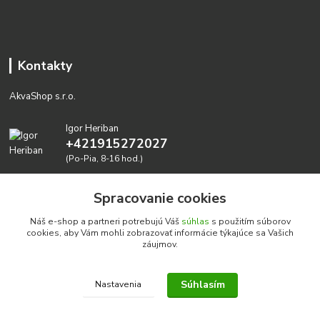
Kontakty
AkvaShop s.r.o.
Igor Heriban
+421915272027
(Po-Pia, 8-16 hod.)
akvashop@gmail.com
Spracovanie cookies
Náš e-shop a partneri potrebujú Váš
súhlas
s použitím súborov
cookies, aby Vám mohli zobrazovať informácie týkajúce sa Vašich
záujmov.
Súhlasím
Nastavenia
Realizujeme prírodné akvária: AkvaShop s.r.o. • IBAN:
SK3911000000002947087849