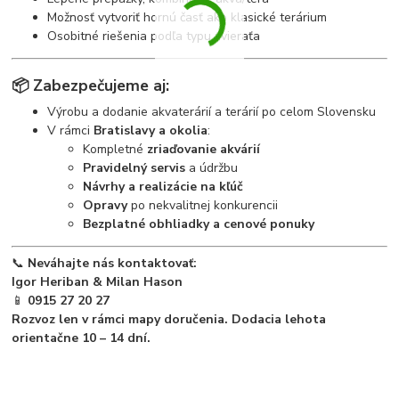
Možnosť vytvoriť hornú časť ako klasické terárium
Osobitné riešenia podľa typu zvieraťa
📦
Zabezpečujeme aj:
Výrobu a dodanie akvaterárií a terárií po celom Slovensku
V rámci
Bratislavy a okolia
:
Kompletné
zriaďovanie akvárií
Pravidelný servis
a údržbu
Návrhy a realizácie na kľúč
Opravy
po nekvalitnej konkurencii
Bezplatné obhliadky a cenové ponuky
📞
Neváhajte nás kontaktovať:
Igor Heriban & Milan Hason
📱
0915 27 20 27
Rozvoz len v rámci mapy doručenia. Dodacia lehota
orientačne 10 – 14 dní.