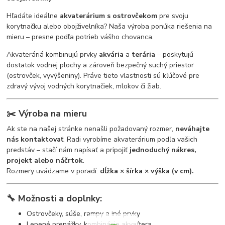
Hľadáte ideálne
akvaterárium s ostrovčekom
pre svoju
korytnačku alebo obojživelníka? Naša výroba ponúka riešenia na
mieru – presne podľa potrieb vášho chovanca.
Akvateráriá kombinujú prvky
akvária
a
terária
– poskytujú
dostatok vodnej plochy a zároveň bezpečný suchý priestor
(ostrovček, vyvýšeniny). Práve tieto vlastnosti sú kľúčové pre
zdravý vývoj vodných korytnačiek, mlokov či žiab.
✂️
Výroba na mieru
Ak ste na našej stránke nenašli požadovaný rozmer,
neváhajte
nás kontaktovať
. Radi vyrobíme akvaterárium podľa vašich
predstáv – stačí nám napísať a pripojiť
jednoduchý nákres,
projekt alebo náčrtok
.
Rozmery uvádzame v poradí:
dĺžka × šírka × výška (v cm).
🔧
Možnosti a doplnky:
Ostrovčeky, súše, rampy a iné prvky
Lepené prepážky, kombinácie akva/tera