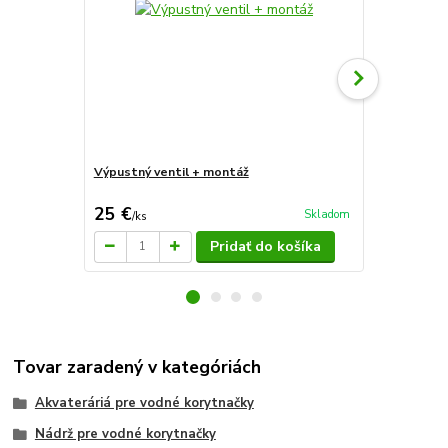
Výpustný ventil + montáž
Sera reptil 
25 €
5,66 €
Skladom
/
ks
/
ks
Pridať do košíka
Tovar zaradený v kategóriách
Akvateráriá pre vodné korytnačky
Nádrž pre vodné korytnačky