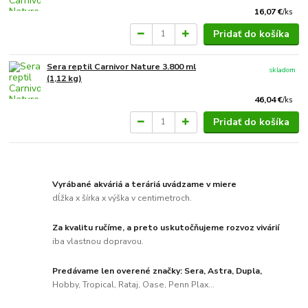
16,07 €
/
ks
Pridať do košíka
Sera reptil Carnivor Nature 3.800 ml
skladom
(1,12 kg)
46,04 €
/
ks
Pridať do košíka
Vyrábané akváriá a teráriá uvádzame v miere
dĺžka x šírka x výška v centimetroch.
Za kvalitu ručíme, a preto uskutočňujeme rozvoz vivárií
iba vlastnou dopravou.
Predávame len overené značky: Sera, Astra, Dupla,
Hobby, Tropical, Rataj, Oase, Penn Plax...