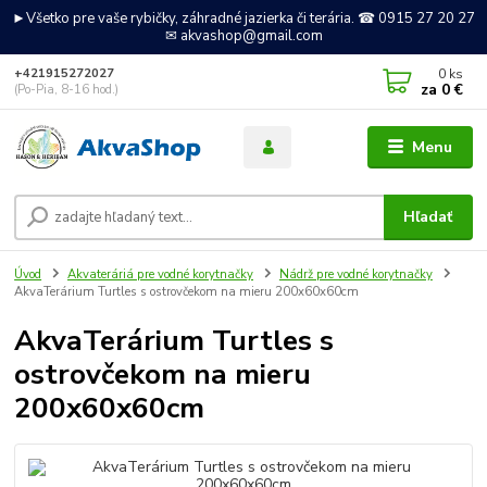
►Všetko pre vaše rybičky, záhradné jazierka či terária. ☎ 0915 27 20 27
✉ akvashop@gmail.com
0
ks
+421915272027
za
0 €
(Po-Pia, 8-16 hod.)
Menu
Hľadať
Úvod
Akvateráriá pre vodné korytnačky
Nádrž pre vodné korytnačky
AkvaTerárium Turtles s ostrovčekom na mieru 200x60x60cm
AkvaTerárium Turtles s
ostrovčekom na mieru
200x60x60cm