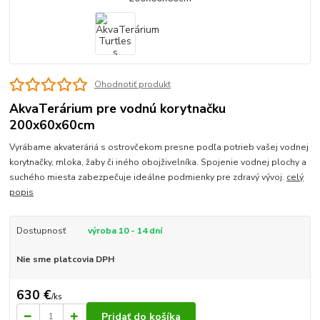
Ohodnotiť produkt
AkvaTerárium pre vodnú korytnačku
200x60x60cm
Vyrábame akvateráriá s ostrovčekom presne podľa potrieb vašej vodnej
korytnačky, mloka, žaby či iného obojživelníka. Spojenie vodnej plochy a
suchého miesta zabezpečuje ideálne podmienky pre zdravý vývoj.
celý
popis
Dostupnosť
výroba 10 - 14 dní
Nie sme platcovia DPH
630 €
/
ks
Pridať do košíka