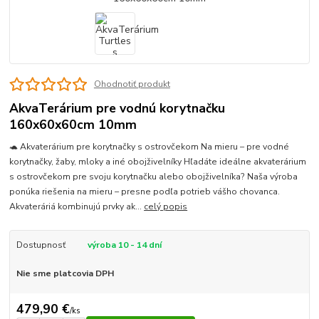
Ohodnotiť produkt
AkvaTerárium pre vodnú korytnačku
160x60x60cm 10mm
🐢 Akvaterárium pre korytnačky s ostrovčekom Na mieru – pre vodné
korytnačky, žaby, mloky a iné obojživelníky Hľadáte ideálne akvaterárium
s ostrovčekom pre svoju korytnačku alebo obojživelníka? Naša výroba
ponúka riešenia na mieru – presne podľa potrieb vášho chovanca.
Akvateráriá kombinujú prvky ak...
celý popis
Dostupnosť
výroba 10 - 14 dní
Nie sme platcovia DPH
479,90 €
/
ks