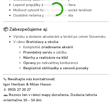
Lepené prepážky, kombinácie akva/tera
Možnosť vytvoriť hornú časť ako klasické terárium
Osobitné riešenia podľa typu zvieraťa
📦
Zabezpečujeme aj:
Výrobu a dodanie akvaterárií a terárií po celom Slovensku
V rámci
Bratislavy a okolia
:
Kompletné
zriaďovanie akvárií
Pravidelný servis
a údržbu
Návrhy a realizácie na kľúč
Opravy
po nekvalitnej konkurencii
Bezplatné obhliadky a cenové ponuky
📞
Neváhajte nás kontaktovať:
Igor Heriban & Milan Hason
📱
0915 27 20 27
🛻
Rozvoz len v rámci mapy doručenia. Dodacia lehota
orientačne 10 – 14 dní.