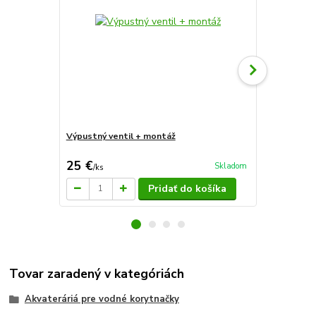
Výpustný ventil + montáž
Sera reptil 
25 €
5,66 €
Skladom
/
ks
/
ks
Pridať do košíka
Tovar zaradený v kategóriách
Akvateráriá pre vodné korytnačky