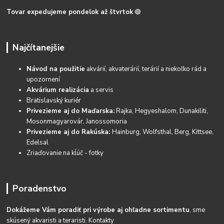
Tovar expedujeme pondelok až štvrtok
🟢
Najčítanejšie
Návod na použitie
akvárií, akvaterárií, terárií a niekoľko rád a
upozornení
Akvárium realizácia
a servis
Bratislavský kuriér
Privezieme aj do Maďarska:
Rajka, Hegyeshalom, Dunakiliti,
Mosonmagyarovár, Janossomoria
Privezieme aj do Rakúska:
Hainburg, Wolfsthal, Berg, Kittsee,
Edelsal
Zriaďovanie na kĺúč - fotky
Poradenstvo
Dokážeme Vám poradiť pri výrobe aj ohľadne sortimentu
, sme
skúsený akvaristi a teraristi.
Kontakty