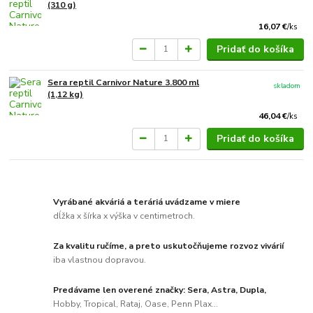
(310 g)
16,07 €
/
ks
Pridať do košíka
Sera reptil Carnivor Nature 3.800 ml
skladom
(1,12 kg)
46,04 €
/
ks
Pridať do košíka
Vyrábané akváriá a teráriá uvádzame v miere
dĺžka x šírka x výška v centimetroch.
Za kvalitu ručíme, a preto uskutočňujeme rozvoz vivárií
iba vlastnou dopravou.
Predávame len overené značky: Sera, Astra, Dupla,
Hobby, Tropical, Rataj, Oase, Penn Plax...