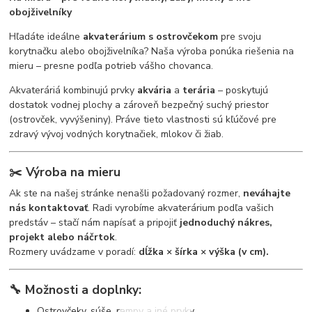
obojživelníky
Hľadáte ideálne
akvaterárium s ostrovčekom
pre svoju
korytnačku alebo obojživelníka? Naša výroba ponúka riešenia na
mieru – presne podľa potrieb vášho chovanca.
Akvateráriá kombinujú prvky
akvária
a
terária
– poskytujú
dostatok vodnej plochy a zároveň bezpečný suchý priestor
(ostrovček, vyvýšeniny). Práve tieto vlastnosti sú kľúčové pre
zdravý vývoj vodných korytnačiek, mlokov či žiab.
✂️
Výroba na mieru
Ak ste na našej stránke nenašli požadovaný rozmer,
neváhajte
nás kontaktovať
. Radi vyrobíme akvaterárium podľa vašich
predstáv – stačí nám napísať a pripojiť
jednoduchý nákres,
projekt alebo náčrtok
.
Rozmery uvádzame v poradí:
dĺžka × šírka × výška (v cm).
🔧
Možnosti a doplnky:
Ostrovčeky, súše, rampy a iné prvky