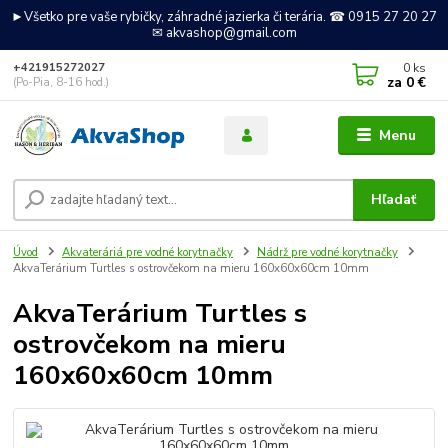
►Všetko pre vaše rybičky, záhradné jazierka či terária. ☎ 0915 27 20 27
✉ akvashop@gmail.com
0
ks
+421915272027
za
0 €
(Po-Pia, 8-16 hod.)
Menu
Hľadať
Úvod
Akvateráriá pre vodné korytnačky
Nádrž pre vodné korytnačky
AkvaTerárium Turtles s ostrovčekom na mieru 160x60x60cm 10mm
AkvaTerárium Turtles s
ostrovčekom na mieru
160x60x60cm 10mm