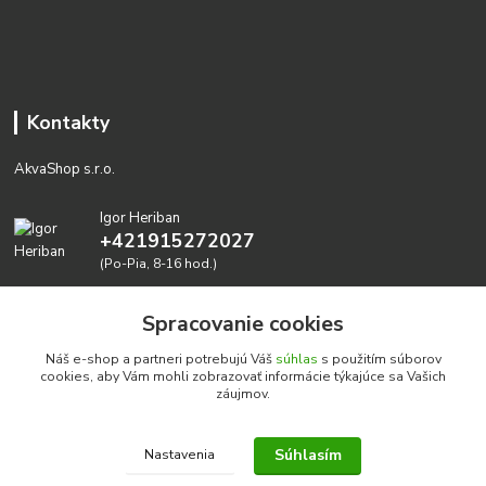
Kontakty
AkvaShop s.r.o.
Igor Heriban
+421915272027
(Po-Pia, 8-16 hod.)
akvashop@gmail.com
Spracovanie cookies
Náš e-shop a partneri potrebujú Váš
súhlas
s použitím súborov
cookies, aby Vám mohli zobrazovať informácie týkajúce sa Vašich
záujmov.
Súhlasím
Nastavenia
Realizujeme prírodné akvária: AkvaShop s.r.o. • IBAN:
SK3911000000002947087849