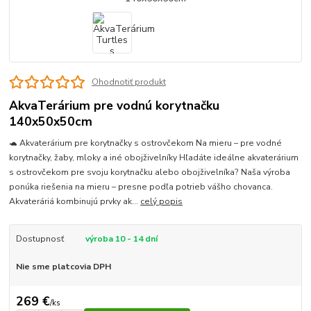
Ohodnotiť produkt
AkvaTerárium pre vodnú korytnačku
140x50x50cm
🐢 Akvaterárium pre korytnačky s ostrovčekom Na mieru – pre vodné
korytnačky, žaby, mloky a iné obojživelníky Hľadáte ideálne akvaterárium
s ostrovčekom pre svoju korytnačku alebo obojživelníka? Naša výroba
ponúka riešenia na mieru – presne podľa potrieb vášho chovanca.
Akvateráriá kombinujú prvky ak...
celý popis
Dostupnosť
výroba 10 - 14 dní
Nie sme platcovia DPH
269 €
/
ks