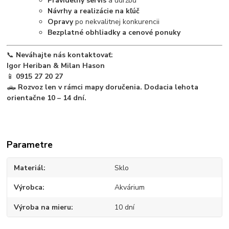
Pravidelný servis
a údržbu
Návrhy a realizácie na kľúč
Opravy
po nekvalitnej konkurencii
Bezplatné obhliadky a cenové ponuky
📞
Neváhajte nás kontaktovať:
Igor Heriban & Milan Hason
📱
0915 27 20 27
🛻
Rozvoz len v rámci mapy doručenia. Dodacia lehota
orientačne 10 – 14 dní.
Parametre
Materiál
Sklo
Výrobca
Akvárium
Výroba na mieru
10 dní