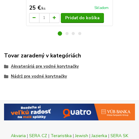
25 €
5,66 €
Skladom
/
ks
/
ks
Pridať do košíka
Tovar zaradený v kategóriách
Akvateráriá pre vodné korytnačky
Nádrž pre vodné korytnačky
Akvaria
|
SERA CZ
|
Teraristika
|
Jewish
|
Jazierka
|
SERA SK