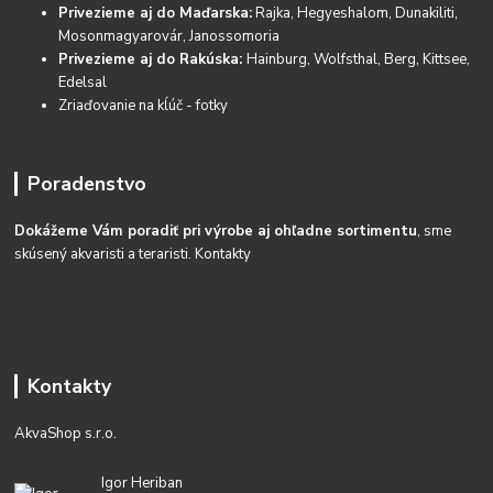
Privezieme aj do Maďarska:
Rajka, Hegyeshalom, Dunakiliti,
Mosonmagyarovár, Janossomoria
Privezieme aj do Rakúska:
Hainburg, Wolfsthal, Berg, Kittsee,
Edelsal
Zriaďovanie na kĺúč - fotky
Poradenstvo
Dokážeme Vám poradiť pri výrobe aj ohľadne sortimentu
, sme
skúsený akvaristi a teraristi.
Kontakty
Kontakty
AkvaShop s.r.o.
Igor Heriban