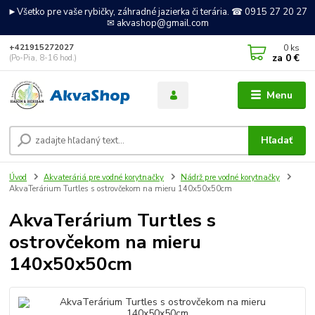
►Všetko pre vaše rybičky, záhradné jazierka či terária. ☎ 0915 27 20 27
✉ akvashop@gmail.com
0
ks
+421915272027
za
0 €
(Po-Pia, 8-16 hod.)
Menu
Hľadať
Úvod
Akvateráriá pre vodné korytnačky
Nádrž pre vodné korytnačky
AkvaTerárium Turtles s ostrovčekom na mieru 140x50x50cm
AkvaTerárium Turtles s
ostrovčekom na mieru
140x50x50cm