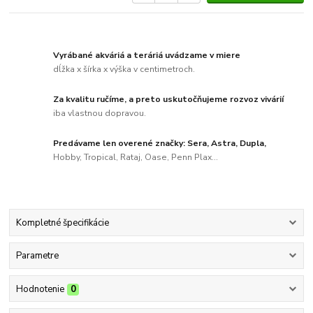
Vyrábané akváriá a teráriá uvádzame v miere
dĺžka x šírka x výška v centimetroch.
Za kvalitu ručíme, a preto uskutočňujeme rozvoz vivárií
iba vlastnou dopravou.
Predávame len overené značky: Sera, Astra, Dupla,
Hobby, Tropical, Rataj, Oase, Penn Plax...
Kompletné špecifikácie
Parametre
Hodnotenie
0