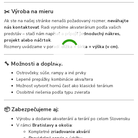
✂️
Výroba na mieru
Ak ste na našej stránke nenašli požadovaný rozmer,
neváhajte
nás kontaktovať
. Radi vyrobíme akvaterárium podľa vašich
predstáv – stačí nám napísať a pripojiť
jednoduchý nákres,
projekt alebo náčrtok
.
Rozmery uvádzame v poradí:
dĺžka × šírka × výška (v cm).
🔧
Možnosti a doplnky:
Ostrovčeky, súše, rampy a iné prvky
Lepené prepážky, kombinácie akva/tera
Možnosť vytvoriť hornú časť ako klasické terárium
Osobitné riešenia podľa typu zvieraťa
📦
Zabezpečujeme aj:
Výrobu a dodanie akvaterárií a terárií po celom Slovensku
V rámci
Bratislavy a okolia
:
Kompletné
zriaďovanie akvárií