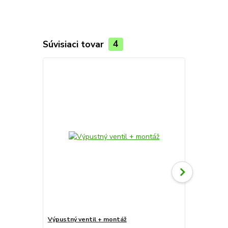
Súvisiaci tovar
4
Výpustný ventil + montáž
Sera reptil 