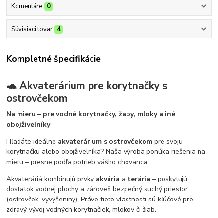
Komentáre
0
Súvisiaci tovar
4
Kompletné špecifikácie
🐢 Akvaterárium pre korytnačky s
ostrovčekom
Na mieru – pre vodné korytnačky, žaby, mloky a iné
obojživelníky
Hľadáte ideálne
akvaterárium s ostrovčekom
pre svoju
korytnačku alebo obojživelníka? Naša výroba ponúka riešenia na
mieru – presne podľa potrieb vášho chovanca.
Akvateráriá kombinujú prvky
akvária
a
terária
– poskytujú
dostatok vodnej plochy a zároveň bezpečný suchý priestor
(ostrovček, vyvýšeniny). Práve tieto vlastnosti sú kľúčové pre
zdravý vývoj vodných korytnačiek, mlokov či žiab.