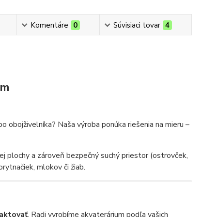
Komentáre
0
Súvisiaci tovar
4
om
bo obojživelníka? Naša výroba ponúka riešenia na mieru –
j plochy a zároveň bezpečný suchý priestor (ostrovček,
rytnačiek, mlokov či žiab.
aktovať
. Radi vyrobíme akvaterárium podľa vašich