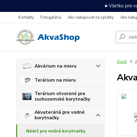
►Všetko pre va
Kontakty
Fotogaléria
Ako nakupovať na splátky
Ako naku
Úvod
A
Akvárium na mieru
Akva
Terárium na mieru
Terárium otvorené pre
suchozemské korytnačky
Akvateráriá pre vodné
korytnačky
Nádrž pre vodné korytnačky