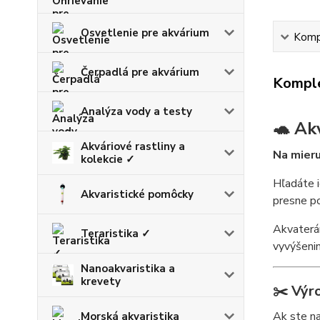
Osvetlenie pre akvárium
Kompl
Čerpadlá pre akvárium
Komple
Analýza vody a testy
🐢 Ak
Akváriové rastliny a
Na mieru
kolekcie ✓
Hľadáte 
Akvaristické pomôcky
presne po
Akvaterá
Teraristika ✓
vyvýšenin
Nanoakvaristika a
krevety
✂️
Výr
Ak ste na
Morská akvaristika