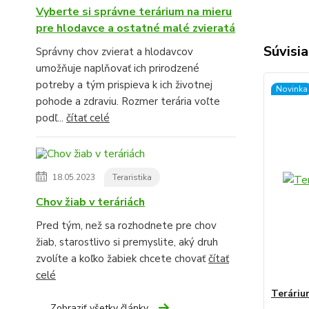
Vyberte si správne terárium na mieru
pre hlodavce a ostatné malé zvieratá
Súvisia
Správny chov zvierat a hlodavcov
umožňuje naplňovať ich prirodzené
potreby a tým prispieva k ich životnej
Novinka
pohode a zdraviu. Rozmer terária voľte
podľ...
čítať celé
18.05.2023
Teraristika
Chov žiab v teráriách
Pred tým, než sa rozhodnete pre chov
žiab, starostlivo si premyslite, aký druh
zvolíte a koľko žabiek chcete chovať
čítať
celé
Teráriu
Zobraziť všetky články