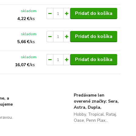
skladom
Pridať do košíka
4,22 €
/
ks
skladom
Pridať do košíka
5,66 €
/
ks
skladom
Pridať do košíka
16,07 €
/
ks
Predávame len
me, a
overené značky: Sera,
ňujeme
Astra, Dupla,
Hobby, Tropical, Rataj,
pravou.
Oase, Penn Plax...