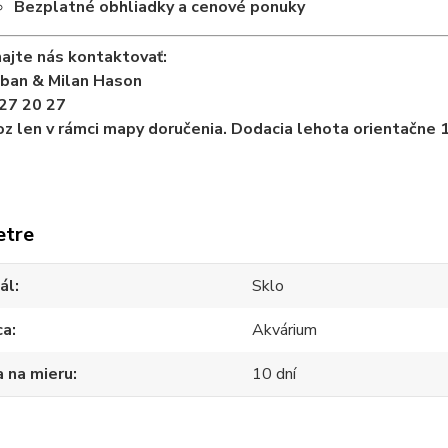
Bezplatné obhliadky a cenové ponuky
ajte nás kontaktovať:
iban & Milan Hason
27 20 27
z len v rámci mapy doručenia. Dodacia lehota orientačne 1
etre
ál
Sklo
ca
Akvárium
 na mieru
10 dní