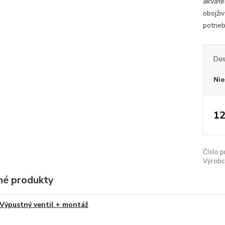
akvate
obojži
potrie
Dos
Nie
12
Číslo p
Výrobc
é produkty
Výpustný ventil + montáž