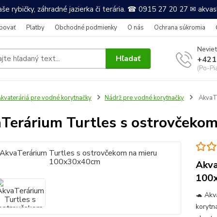
še rybičky, záhradné jazierka či terária. ☎ 0915 27 20 27 ✉ akv
povať
Platby
Obchodné podmienky
O nás
Ochrana súkromia
Neviet
Hľadať
+421
(Po-Pi
kvateráriá pre vodné korytnačky
Nádrž pre vodné korytnačky
AkvaTe
Terárium Turtles s ostrovčeko
Akva
100
🐢 Akv
korytna