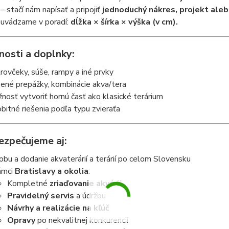
– stačí nám napísať a pripojiť
jednoduchý nákres, projekt aleb
uvádzame v poradí:
dĺžka × šírka × výška (v cm).
osti a doplnky:
rovčeky, súše, rampy a iné prvky
ené prepážky, kombinácie akva/tera
nosť vytvoriť hornú časť ako klasické terárium
bitné riešenia podľa typu zvieraťa
ezpečujeme aj:
obu a dodanie akvaterárií a terárií po celom Slovensku
ámci
Bratislavy a okolia
:
Kompletné
zriaďovanie akvárií
Pravidelný servis
a údržbu
Návrhy a realizácie na kľúč
Opravy
po nekvalitnej konkurencii