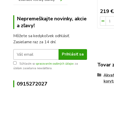
219 €
Nepremeškajte novinky, akcie
a zľavy!
Môžete sa kedykoľvek odhlásiť.
Zasielame raz za 14 dní.
Prihlásiť sa
Tovar 
Súhlasím so
spracovaním osobných údajov
za
účelom zasielania newslettera.
Akvat
koryt
0915272027