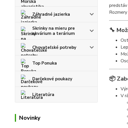
predstáv 
Rozmery 
Záhradné jazierka
Skrinky na mieru pre
🔧
Možn
akvárium a terárium
Ost
Lep
Chovateľské potreby
Mož
Oso
Top Ponuka
📦
Zab
Darčekové poukazy
Výr
Literatúra
V r
Novinky