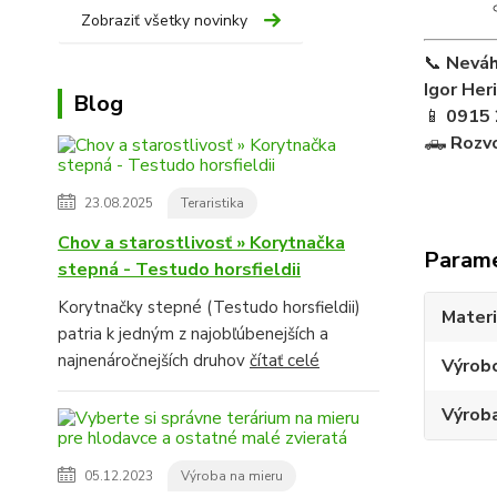
Zobraziť všetky novinky
📞
Neváh
Igor Her
Blog
📱
0915 
🛻
Rozvo
23.08.2025
Teraristika
Chov a starostlivosť » Korytnačka
Param
stepná - Testudo horsfieldii
Korytnačky stepné (Testudo horsfieldii)
Materi
patria k jedným z najobľúbenejších a
najnenáročnejších druhov
čítať celé
Výrob
Výroba
05.12.2023
Výroba na mieru