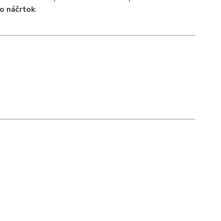
o náčrtok
.