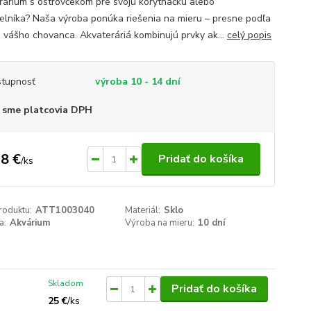
rárium s ostrovčekom pre svoju korytnačku alebo
velníka? Naša výroba ponúka riešenia na mieru – presne podľa
b vášho chovanca. Akvateráriá kombinujú prvky ak...
celý popis
tupnosť
výroba 10 - 14 dní
 sme platcovia DPH
8 €
Pridať do košíka
/
ks
roduktu:
ATT1003040
Materiál:
Sklo
a:
Akvárium
Výroba na mieru:
10 dní
Skladom
Pridať do košíka
25 €
/
ks