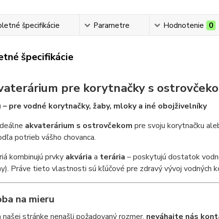
etné špecifikácie
Parametre
Hodnotenie
0
tné špecifikácie
vaterárium pre korytnačky s ostrovček
 – pre vodné korytnačky, žaby, mloky a iné obojživelníky
ideálne
akvaterárium s ostrovčekom
pre svoju korytnačku ale
dľa potrieb vášho chovanca.
riá kombinujú prvky
akvária
a
terária
– poskytujú dostatok vodne
y). Práve tieto vlastnosti sú kľúčové pre zdravý vývoj vodných ko
oba na mieru
 našej stránke nenašli požadovaný rozmer,
neváhajte nás kont