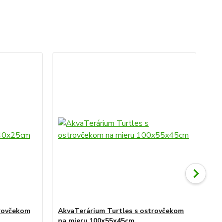
trovčekom
AkvaTerárium Turtles s ostrovčekom
Vý
na mieru 100x55x45cm