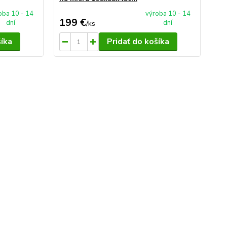
oba 10 - 14
výroba 10 - 14
199 €
25
dní
dní
/
ks
šíka
Pridať do košíka