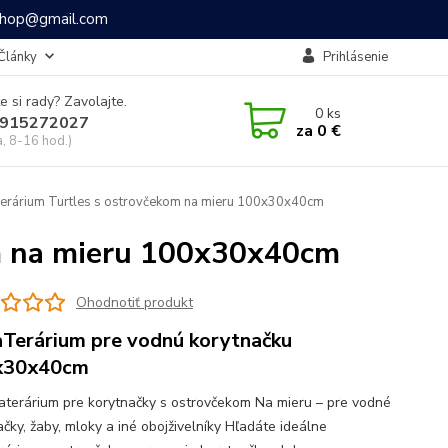
ashop@gmail.com
Články
Prihlásenie
e si rady? Zavolajte.
0
ks
915272027
za
0 €
a, 8-16 hod.)
rárium Turtles s ostrovčekom na mieru 100x30x40cm
m na mieru 100x30x40cm
Ohodnotiť produkt
Terárium pre vodnú korytnačku
x30x40cm
aterárium pre korytnačky s ostrovčekom Na mieru – pre vodné
čky, žaby, mloky a iné obojživelníky Hľadáte ideálne