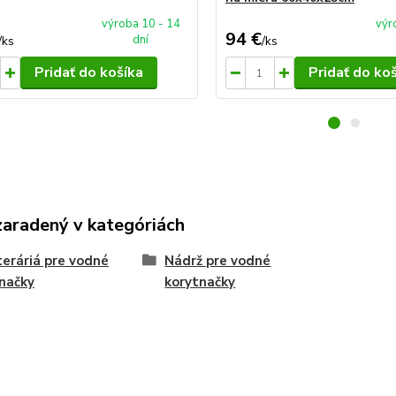
výroba 10 - 14
výr
94 €
dní
/
ks
/
ks
Pridať do košíka
Pridať do ko
zaradený v kategóriách
eráriá pre vodné
Nádrž pre vodné
načky
korytnačky