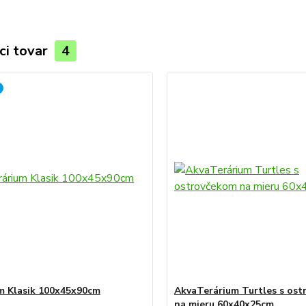
ci tovar
4
m Klasik 100x45x90cm
AkvaTerárium Turtles s os
na mieru 60x40x25cm