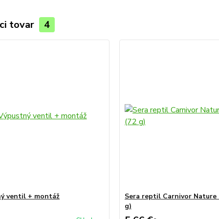
ci tovar
4
ý ventil + montáž
Sera reptil Carnivor Nature
g)