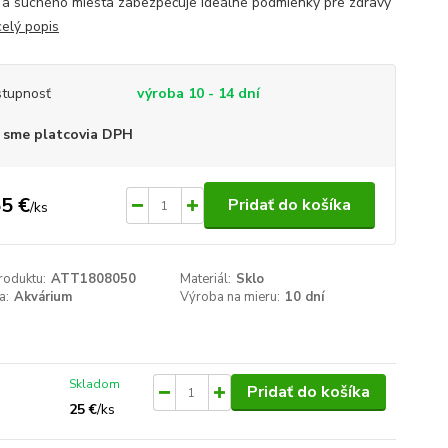
 a suchého miesta zabezpečuje ideálne podmienky pre zdravý
celý popis
tupnosť
výroba 10 - 14 dní
 sme platcovia DPH
5 €
Pridať do košíka
/
ks
roduktu:
ATT1808050
Materiál:
Sklo
a:
Akvárium
Výroba na mieru:
10 dní
Skladom
Pridať do košíka
25 €
/
ks