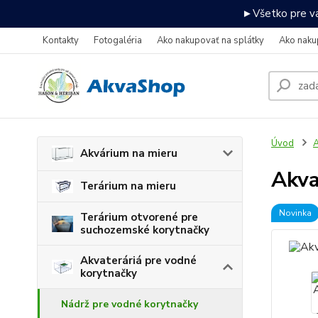
►Všetko pre va
Kontakty
Fotogaléria
Ako nakupovať na splátky
Ako naku
Úvod
A
Akvárium na mieru
Akva
Terárium na mieru
Novinka
Terárium otvorené pre
suchozemské korytnačky
Akvateráriá pre vodné
korytnačky
Nádrž pre vodné korytnačky