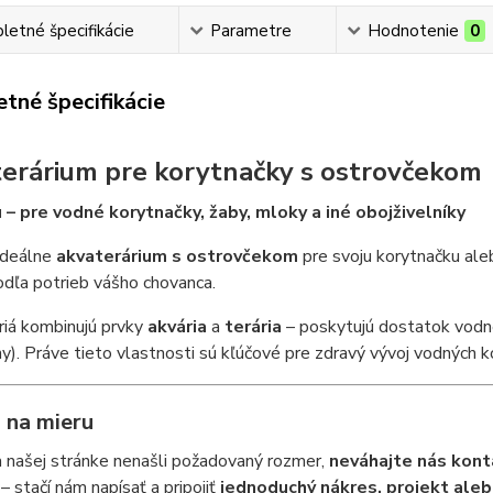
etné špecifikácie
Parametre
Hodnotenie
0
tné špecifikácie
erárium pre korytnačky s ostrovčekom
 – pre vodné korytnačky, žaby, mloky a iné obojživelníky
ideálne
akvaterárium s ostrovčekom
pre svoju korytnačku ale
dľa potrieb vášho chovanca.
riá kombinujú prvky
akvária
a
terária
– poskytujú dostatok vodne
y). Práve tieto vlastnosti sú kľúčové pre zdravý vývoj vodných ko
 na mieru
 našej stránke nenašli požadovaný rozmer,
neváhajte nás kont
– stačí nám napísať a pripojiť
jednoduchý nákres, projekt aleb