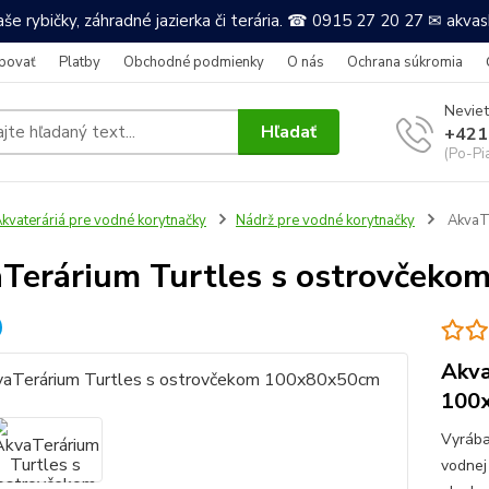
še rybičky, záhradné jazierka či terária. ☎ 0915 27 20 27 ✉ akv
povať
Platby
Obchodné podmienky
O nás
Ochrana súkromia
Neviet
Hľadať
+421
(Po-Pi
kvateráriá pre vodné korytnačky
Nádrž pre vodné korytnačky
AkvaTe
Terárium Turtles s ostrovček
Akva
100
Vyrába
vodnej 