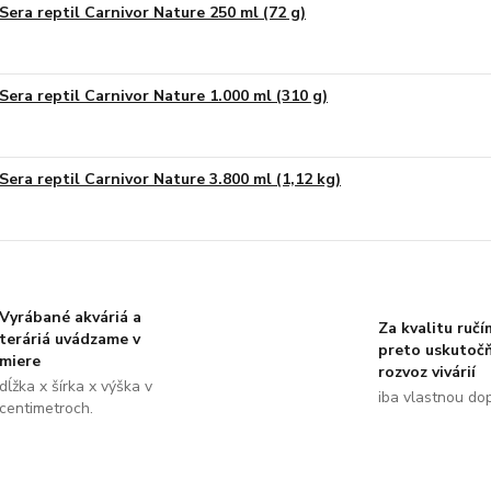
Sera reptil Carnivor Nature 250 ml (72 g)
Sera reptil Carnivor Nature 1.000 ml (310 g)
Sera reptil Carnivor Nature 3.800 ml (1,12 kg)
Vyrábané akváriá a
Za kvalitu ručí
teráriá uvádzame v
preto uskutoč
miere
rozvoz vivárií
dĺžka x šírka x výška v
iba vlastnou do
centimetroch.