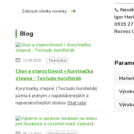
📞
Neváh
Zobraziť všetky novinky
Igor Her
0915 27
Rozvoz l
Blog
23.08.2025
Teraristika
Param
Chov a starostlivosť » Korytnačka
stepná - Testudo horsfieldii
Materi
Korytnačky stepné (Testudo horsfieldii)
Výrob
patria k jedným z najobľúbenejších a
najnenáročnejších druhov
čítať celé
Výroba
05.12.2023
Výroba na mieru