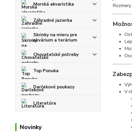
Morská akvaristika
Rozmery 
Záhradné jazierka
Možnos
Ost
Skrinky na mieru pre
akvárium a terárium
Lep
Mož
Chovateľské potreby
Oso
Top Ponuka
Zabezp
Výr
Darčekové poukazy
V r
Literatúra
Novinky