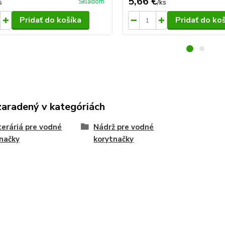
5,66 €
Skladom
s
/
ks
Pridať do košíka
Pridať do ko
zaradený v kategóriách
eráriá pre vodné
Nádrž pre vodné
načky
korytnačky