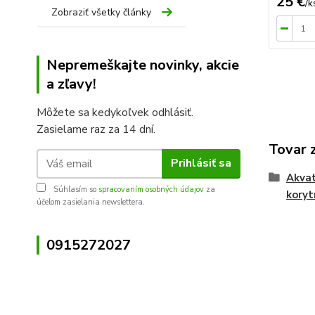
25 €
/
k
Zobraziť všetky články
Nepremeškajte novinky, akcie
a zľavy!
Môžete sa kedykoľvek odhlásiť.
Zasielame raz za 14 dní.
Tovar 
Prihlásiť sa
Akvat
Súhlasím so
spracovaním osobných údajov
za
koryt
účelom zasielania newslettera.
0915272027