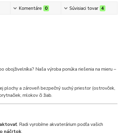
Komentáre
0
Súvisiaci tovar
4
bo obojživelníka? Naša výroba ponúka riešenia na mieru –
j plochy a zároveň bezpečný suchý priestor (ostrovček,
rytnačiek, mlokov či žiab.
aktovať
. Radi vyrobíme akvaterárium podľa vašich
o náčrtok
.