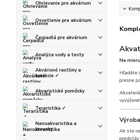
Ohrievanie pre akvárium
Kompl
Osvetlenie pre akvárium
Komple
Čerpadlá pre akvárium
Akvat
Analýza vody a testy
Na mieru
Akváriové rastliny a
Hľadáte 
kolekcie ✓
presne po
Akvaristické pomôcky
Akvaterá
vyvýšenin
Teraristika ✓
Výroba
Nanoakvaristika a
krevety
Ak ste na
predstáv 