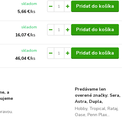
skladom
Pridať do košíka
5,66 €
/
ks
skladom
Pridať do košíka
16,07 €
/
ks
skladom
Pridať do košíka
46,04 €
/
ks
Predávame len
me, a
overené značky: Sera,
ňujeme
Astra, Dupla,
Hobby, Tropical, Rataj,
pravou.
Oase, Penn Plax...