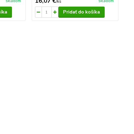
16,07 €
46
skladom
skladom
/
ks
šíka
Pridať do košíka