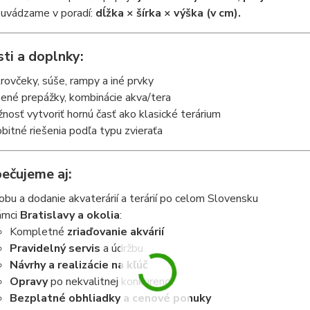
uvádzame v poradí:
dĺžka × šírka × výška (v cm).
ti a doplnky:
rovčeky, súše, rampy a iné prvky
ené prepážky, kombinácie akva/tera
nosť vytvoriť hornú časť ako klasické terárium
bitné riešenia podľa typu zvieraťa
ečujeme aj:
obu a dodanie akvaterárií a terárií po celom Slovensku
ámci
Bratislavy a okolia
:
Kompletné
zriaďovanie akvárií
Pravidelný servis
a údržbu
Návrhy a realizácie na kľúč
Opravy
po nekvalitnej konkurencii
Bezplatné obhliadky a cenové ponuky