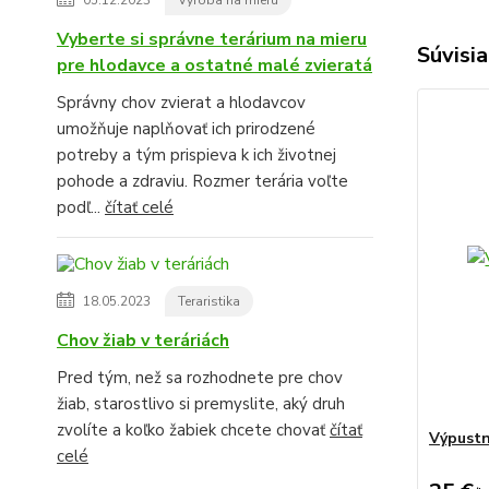
Vyberte si správne terárium na mieru
Súvisia
pre hlodavce a ostatné malé zvieratá
Správny chov zvierat a hlodavcov
umožňuje naplňovať ich prirodzené
potreby a tým prispieva k ich životnej
pohode a zdraviu. Rozmer terária voľte
podľ...
čítať celé
18.05.2023
Teraristika
Chov žiab v teráriách
Pred tým, než sa rozhodnete pre chov
žiab, starostlivo si premyslite, aký druh
zvolíte a koľko žabiek chcete chovať
čítať
Výpustn
celé