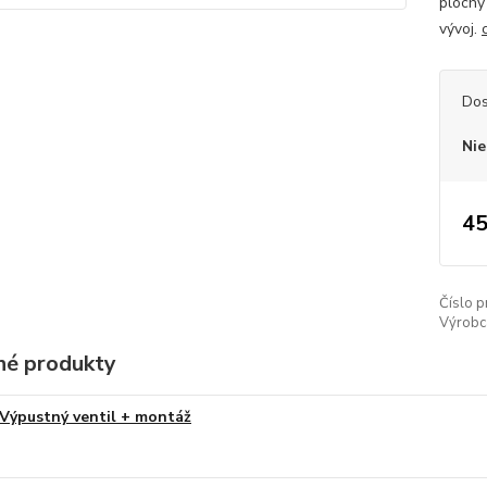
plochy
vývoj.
Dos
Nie
45
Číslo p
Výrobc
é produkty
Výpustný ventil + montáž