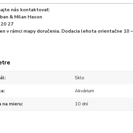
ajte nás kontaktovať:
iban & Milan Hason
 20 27
en v rámci mapy doručenia. Dodacia lehota orientačne 10 –
etre
ál
Sklo
ca
Akvárium
 na mieru
10 dní