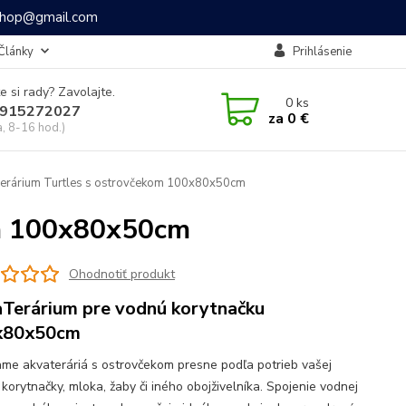
ashop@gmail.com
Články
Prihlásenie
e si rady? Zavolajte.
0
ks
915272027
za
0 €
a, 8-16 hod.)
rárium Turtles s ostrovčekom 100x80x50cm
om 100x80x50cm
Ohodnotiť produkt
Terárium pre vodnú korytnačku
x80x50cm
me akvateráriá s ostrovčekom presne podľa potrieb vašej
korytnačky, mloka, žaby či iného obojživelníka. Spojenie vodnej