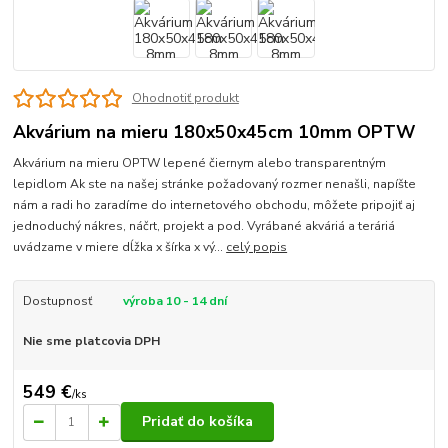
Ohodnotiť produkt
Akvárium na mieru 180x50x45cm 10mm OPTW
Akvárium na mieru OPTW lepené čiernym alebo transparentným
lepidlom Ak ste na našej stránke požadovaný rozmer nenašli, napíšte
nám a radi ho zaradíme do internetového obchodu, môžete pripojiť aj
jednoduchý nákres, náčrt, projekt a pod. Vyrábané akváriá a teráriá
uvádzame v miere dĺžka x šírka x vý...
celý popis
Dostupnosť
výroba 10 - 14 dní
Nie sme platcovia DPH
549 €
/
ks
Pridať do košíka