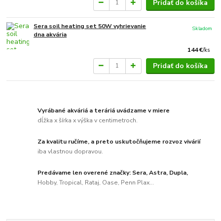
Pridať do košíka
Sera soil heating set 50W vyhrievanie
Skladom
dna akvária
144 €
/
ks
Pridať do košíka
Vyrábané akváriá a teráriá uvádzame v miere
dĺžka x šírka x výška v centimetroch.
Za kvalitu ručíme, a preto uskutočňujeme rozvoz vivárií
iba vlastnou dopravou.
Predávame len overené značky: Sera, Astra, Dupla,
Hobby, Tropical, Rataj, Oase, Penn Plax...