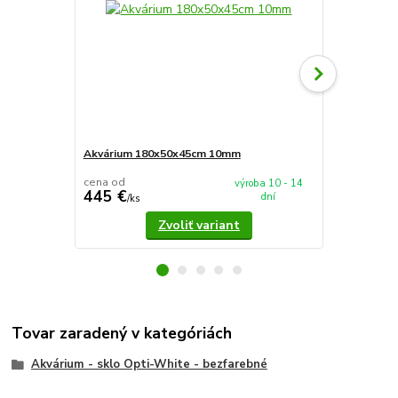
Akvárium 180x50x45cm 10mm
Piesok pre c
cena od
výroba 10 - 14
445 €
25 €
dní
/
ks
/
ks
Zvoliť variant
Tovar zaradený v kategóriách
Akvárium - sklo Opti-White - bezfarebné