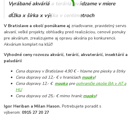
Vyrábané akváriá a teráriá uvádzame v miere
dĺžka x šírka x výška v centimetroch
V Bratislave a okolí ponúkame aj
zriaďovanie, pravidelný servis
akvarií, veľké projekty, obhliadky pred realizáciou, cenové ponuky
pre akvárium, zrealizujeme aj opravu akvária po konkurencii.
Akvárium komplet na kľúč!
Výhodné ceny rozvozu akvárií, terárií, akvaterárií, insektárií a
paludárií
Cena dopravy v Bratislave 4.90 € - hlavne pre piesky a štrky
Cena dopravy od 12,- € v hraniciach
mapky
!
Cena dopravy 12.- €
mapka
pre
pohraničie okolie BA v AT a
HU
Cena dopravy od 25,- € mimo hraníc
mapky
!
Igor Heriban a Milan Hason.
Potrebujete poradiť s
výberom:
0915 27 20 27