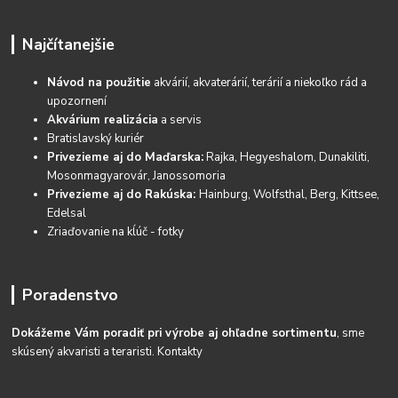
Najčítanejšie
Návod na použitie
akvárií, akvaterárií, terárií a niekoľko rád a
upozornení
Akvárium realizácia
a servis
Bratislavský kuriér
Privezieme aj do Maďarska:
Rajka, Hegyeshalom, Dunakiliti,
Mosonmagyarovár, Janossomoria
Privezieme aj do Rakúska:
Hainburg, Wolfsthal, Berg, Kittsee,
Edelsal
Zriaďovanie na kĺúč - fotky
Poradenstvo
Dokážeme Vám poradiť pri výrobe aj ohľadne sortimentu
, sme
skúsený akvaristi a teraristi.
Kontakty