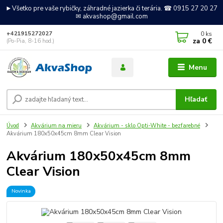
►Všetko pre vaše rybičky, záhradné jazierka či terária. ☎ 0915 27 20 27
✉ akvashop@gmail.com
0
ks
+421915272027
za
0 €
(Po-Pia, 8-16 hod.)
Menu
Hľadať
Úvod
Akvárium na mieru
Akvárium - sklo Opti-White - bezfarebné
Akvárium 180x50x45cm 8mm Clear Vision
Akvárium 180x50x45cm 8mm
Clear Vision
Novinka