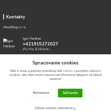
Kontakty
AkvaShop s.r.o.
Igor Heriban
+421915272027
(Po-Pia, 8-16 hod.)
akvashop@gmail.com
Spracovanie cookies
Náš e-shop a partneri potrebujú Váš
súhlas
s použitím súborov
cookies, aby Vám mohli zobrazovať informácie týkajúce sa Vašich
záujmov.
Súhlasím
Nastavenia
Realizujeme prírodné akvária: AkvaShop s.r.o. • IBAN:
SK3911000000002947087849
Súhlas môžete odmietnuť
tu
.