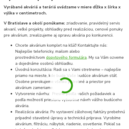
Vyrábané akváriá a teráriá uvádzame v miere dĺžka x šírka x
výška v centimetroch.
V Bratislave a okolí ponúkame:
zriaďovanie, pravidelný servis
akvarií, veľké projekty, obhliadky pred realizáciou, cenové ponuky
pre akvárium, zrealizujeme aj opravu akvária po konkurencii.
Chcete akvárium komplet na kľúč! Kontaktujte nás:
Najlepšie telefonicky, mailom alebo
prostredníctvom
dopytového formulára
. My sa Vám ozveme
a dojednáme osobnú obhliadku.
Úvodná konzultácia: Radi sa s Vami stretneme – najlepšie
priamo na mieste, kde bude Vaše budúce akvárium stáť.
Osobne prerokujeme všetko potrebné a priestor pre
akvárium zameriame.
Vytvorenie návrhu: Presne podľa vašich požiadaviek a
podľa možností priestoru vytvoríme návrh vášho budúceho
akvária.
Realizácia akvária: Po vystavení zálohovej faktúry prebehnú
prípadné stavebné úpravy a technická príprava. Vyrobíme
akvárium, filtráciu, nábytok, riadenie, osvetlenie. Pokiaľ sa