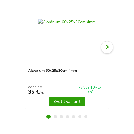
Akvárium 60x25x30cm 4mm
Akvárium 5
cena od
cena od
výroba 10 - 14
35 €
37,90 €
dní
/
ks
/
k
Zvoliť variant