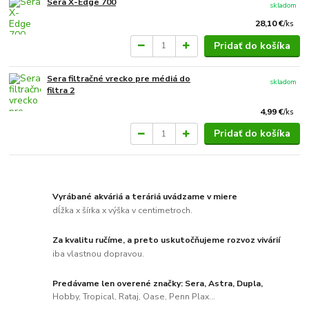
Sera X-Edge 700
skladom
28,10 €
/
ks
Pridať do košíka
Sera filtračné vrecko pre médiá do
skladom
filtra 2
4,99 €
/
ks
Pridať do košíka
Vyrábané akváriá a teráriá uvádzame v miere
dĺžka x šírka x výška v centimetroch.
Za kvalitu ručíme, a preto uskutočňujeme rozvoz vivárií
iba vlastnou dopravou.
Predávame len overené značky: Sera, Astra, Dupla,
Hobby, Tropical, Rataj, Oase, Penn Plax...