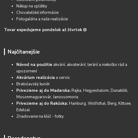
Nákup na splátky
Chovateľské informácie
Fotogaléria a naše realizácie
Tovar expedujeme pondelok až štvrtok
🟢
Najčítanejšie
Návod na použitie
akvárií, akvaterárií, terárií a niekoľko rád a
upozornení
Akvárium realizácia
a servis
Bratislavský kuriér
Privezieme aj do Maďarska:
Rajka, Hegyeshalom, Dunakiliti,
Mosonmagyarovár, Janossomoria
Privezieme aj do Rakúska:
Hainburg, Wolfsthal, Berg, Kittsee,
Edelsal
Zriaďovanie na kĺúč - fotky