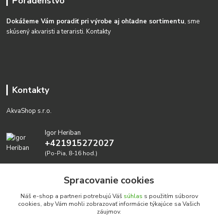
Poradenstvo
Dokážeme Vám poradiť pri výrobe aj ohľadne sortimentu
, sme
skúsený akvaristi a teraristi.
Kontakty
Kontakty
AkvaShop s.r.o.
Igor Heriban
+421915272027
(Po-Pia, 8-16 hod.)
akvashop@gmail.com
Spracovanie cookies
Náš e-shop a partneri potrebujú Váš
súhlas
s použitím súborov
cookies, aby Vám mohli zobrazovať informácie týkajúce sa Vašich
záujmov.