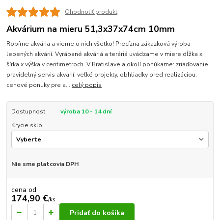
Ohodnotiť produkt
Akvárium na mieru 51,3x37x74cm 10mm
Robíme akvária a vieme o nich všetko! Precízna zákazková výroba
lepených akvárií. Vyrábané akváriá a teráriá uvádzame v miere dĺžka x
šírka x výška v centimetroch. V Bratislave a okolí ponúkame: zriaďovanie,
pravidelný servis akvarií, veľké projekty, obhliadky pred realizáciou,
cenové ponuky pre a...
celý popis
Dostupnosť
výroba 10 - 14 dní
Krycie sklo
Nie sme platcovia DPH
cena od
174,90 €
/
ks
Pridať do košíka