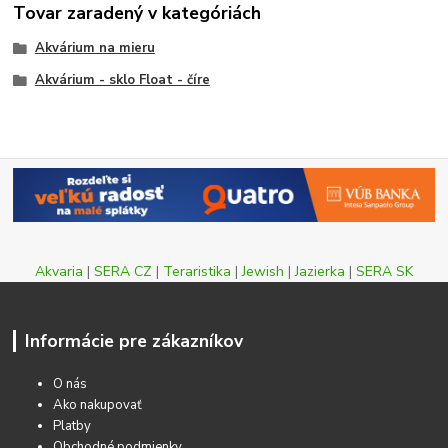
Tovar zaradený v kategóriách
Akvárium na mieru
Akvárium - sklo Float - číre
Akvaria
|
SERA CZ
|
Teraristika
|
Jewish
|
Jazierka
|
SERA SK
Informácie pre zákazníkov
O nás
Ako nakupovať
Platby
Obchodné podmienky