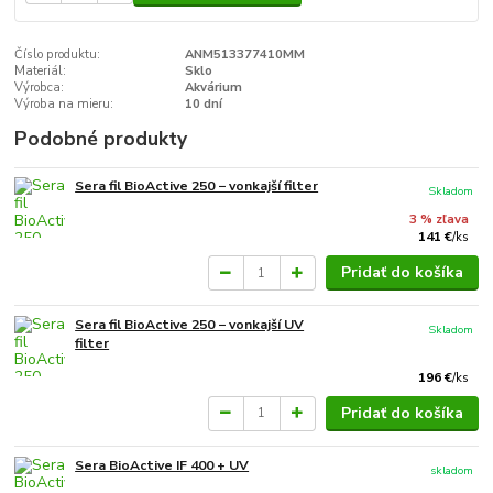
Číslo produktu:
ANM513377410MM
Materiál:
Sklo
Výrobca:
Akvárium
Výroba na mieru:
10 dní
Podobné produkty
Sera fil BioActive 250 − vonkajší filter
Skladom
3 % zľava
141 €
/
ks
Pridať do košíka
Sera fil BioActive 250 − vonkajší UV
Skladom
filter
196 €
/
ks
Pridať do košíka
Sera BioActive IF 400 + UV
skladom