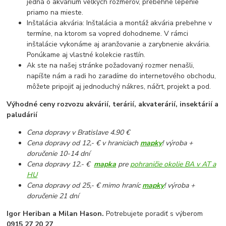
jedná o akvárium veľkých rozmerov, prebehne lepenie
priamo na mieste.
Inštalácia akvária: Inštalácia a montáž akvária prebehne v
termíne, na ktorom sa vopred dohodneme. V rámci
inštalácie vykonáme aj aranžovanie a zarybnenie akvária.
Ponúkame aj vlastné kolekcie rastlín.
Ak ste na našej stránke požadovaný rozmer nenašli,
napíšte nám a radi ho zaradíme do internetového obchodu,
môžete pripojiť aj jednoduchý nákres, náčrt, projekt a pod.
Výhodné ceny rozvozu akvárií, terárií, akvaterárií, insektárií a
paludárií
Cena dopravy v Bratislave 4.90 €
Cena dopravy od 12,- € v hraniciach
mapky
! výroba +
doručenie 10-14 dní
Cena dopravy 12.- €
mapka
pre
pohraničie okolie BA v AT a
HU
Cena dopravy od 25,- € mimo hraníc
mapky
! výroba +
doručenie 21 dní
Igor Heriban a Milan Hason.
Potrebujete poradiť s výberom
0915 27 20 27