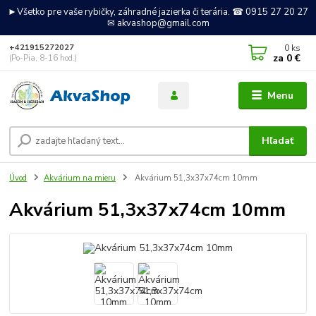
►Všetko pre vaše rybičky, záhradné jazierka či terária. ☎ 0915 27 20 27
✉ akvashop@gmail.com
0
ks
+421915272027
za
0 €
(Po-Pia, 8-16 hod.)
Menu
Hľadať
Úvod
Akvárium na mieru
Akvárium 51,3x37x74cm 10mm
Akvárium 51,3x37x74cm 10mm