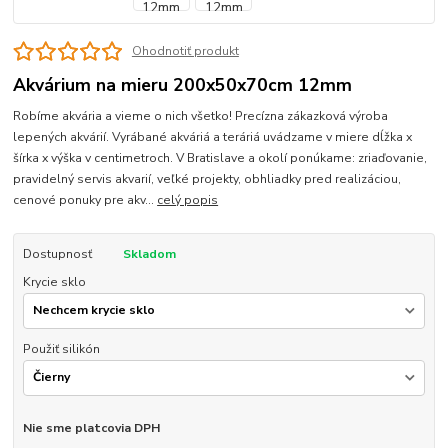
Ohodnotiť produkt
Akvárium na mieru 200x50x70cm 12mm
Robíme akvária a vieme o nich všetko! Precízna zákazková výroba
lepených akvárií. Vyrábané akváriá a teráriá uvádzame v miere dĺžka x
šírka x výška v centimetroch. V Bratislave a okolí ponúkame: zriaďovanie,
pravidelný servis akvarií, veľké projekty, obhliadky pred realizáciou,
cenové ponuky pre akv...
celý popis
Dostupnosť
Skladom
Krycie sklo
Použiť silikón
Nie sme platcovia DPH