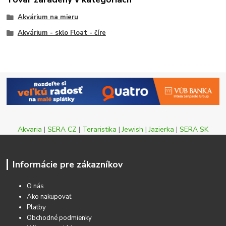
Akvárium na mieru
Akvárium - sklo Float - číre
Akvaria
|
SERA CZ
|
Teraristika
|
Jewish
|
Jazierka
|
SERA SK
Informácie pre zákazníkov
O nás
Ako nakupovať
Platby
Obchodné podmienky