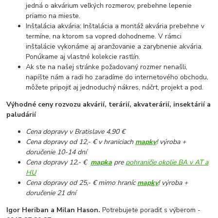
jedná o akvárium veľkých rozmerov, prebehne lepenie
priamo na mieste.
Inštalácia akvária: Inštalácia a montáž akvária prebehne v
termíne, na ktorom sa vopred dohodneme. V rámci
inštalácie vykonáme aj aranžovanie a zarybnenie akvária.
Ponúkame aj vlastné kolekcie rastlín.
Ak ste na našej stránke požadovaný rozmer nenašli,
napíšte nám a radi ho zaradíme do internetového obchodu,
môžete pripojiť aj jednoduchý nákres, náčrt, projekt a pod.
Výhodné ceny rozvozu akvárií, terárií, akvaterárií, insektárií a
paludárií
Cena dopravy v Bratislave 4.90 €
Cena dopravy od 12,- € v hraniciach
mapky
! výroba +
doručenie 10-14 dní
Cena dopravy 12.- €
mapka
pre
pohraničie okolie BA v AT a
HU
Cena dopravy od 25,- € mimo hraníc
mapky
! výroba +
doručenie 21 dní
Igor Heriban a Milan Hason.
Potrebujete poradiť s výberom -