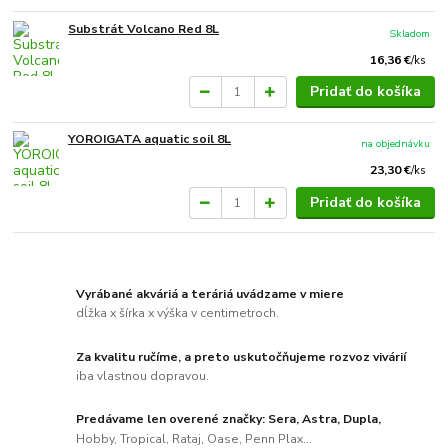
Substrát Volcano Red 8L
Skladom
16,36 €
/
ks
Pridať do košíka
YOROIGATA aquatic soil 8L
na objednávku
23,30 €
/
ks
Pridať do košíka
Vyrábané akváriá a teráriá uvádzame v miere
dĺžka x šírka x výška v centimetroch.
Za kvalitu ručíme, a preto uskutočňujeme rozvoz vivárií
iba vlastnou dopravou.
Predávame len overené značky: Sera, Astra, Dupla,
Hobby, Tropical, Rataj, Oase, Penn Plax...