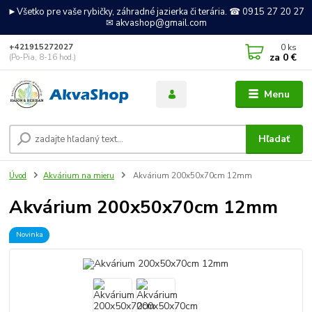
►Všetko pre vaše rybičky, záhradné jazierka či terária. ☎ 0915 27 20 27
✉ akvashop@gmail.com
0
ks
+421915272027
za
0 €
(Po-Pia, 8-16 hod.)
Menu
Hľadať
Úvod
Akvárium na mieru
Akvárium 200x50x70cm 12mm
Akvárium 200x50x70cm 12mm
Novinka