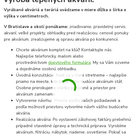
Vyrábané akváriá a teráriá uvádzame v miere dĺžka x šírka x
výška v centimetroch.
V Bratislave a okolí ponúkame:
zriaďovanie, pravidelný servis
akvarií, veľké projekty, obhliadky pred realizáciou, cenové ponuky
pre akvárium, zrealizujeme aj opravu akvária po konkurencii.
Chcete akvárium komplet na kľúč! Kontaktujte nás:
Najlepšie telefonicky, mailom alebo
prostredníctvom
dopytového formulára
. My sa Vám ozveme
a dojednáme osobnú obhliadku.
Úvodná konzultácia: Radi sa s Vami stretneme – najlepšie
priamo na mieste, kde bude Vaše budúce akvárium stáť.
Osobne prerokujeme všetko potrebné a priestor pre
akvárium zameriame.
Vytvorenie návrhu: Presne podľa vašich požiadaviek a
podľa možností priestoru vytvoríme návrh vášho budúceho
akvária.
Realizácia akvária: Po vystavení zálohovej faktúry prebehnú
prípadné stavebné úpravy a technická príprava. Vyrobíme
akvárium, filtráciu, nábytok, riadenie, osvetlenie. Pokiaľ sa