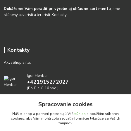
Dokážeme Vám poradiť pri výrobe aj ohľadne sortimentu
, sme
skúsený akvaristi a teraristi.
Kontakty
Kontakty
AkvaShop s.r.o.
Igor Heriban
+421915272027
(Po-Pia, 8-16 hod.)
akvashop@gmail.com
Spracovanie cookies
Náš e-shop a partneri potrebujú Váš
súhlas
s použitím súborov
cookies, aby Vám mohli zobrazovať informácie týkajúce sa Vašich
záujmov.