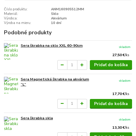
Číslo produktu:
ANM160905512MM
Materiál:
Sklo
Výrobca:
Akvárium
Výroba na mieru:
10 dní
Podobné produkty
Sera škrabka na sklo XXL 60-90cm
skladom
27,50 €
/
ks
Pridať do košíka
Sera Magnetická škrabka na akvárium
skladom
“L”
17,70 €
/
ks
Pridať do košíka
Sera škrabka skla
skladom
13,30 €
/
ks