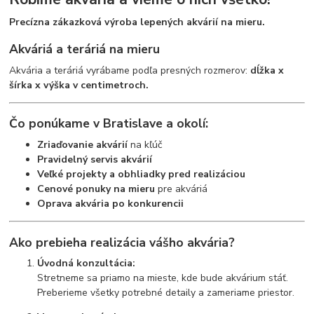
Precízna zákazková výroba lepených akvárií na mieru.
Akváriá a teráriá na mieru
Akvária a teráriá vyrábame podľa presných rozmerov:
dĺžka x
šírka x výška v centimetroch.
Čo ponúkame v Bratislave a okolí:
Zriaďovanie akvárií
na kľúč
Pravidelný servis akvárií
Veľké projekty a obhliadky pred realizáciou
Cenové ponuky na mieru
pre akváriá
Oprava akvária po konkurencii
Ako prebieha realizácia vášho akvária?
Úvodná konzultácia:
Stretneme sa priamo na mieste, kde bude akvárium stáť.
Preberieme všetky potrebné detaily a zameriame priestor.