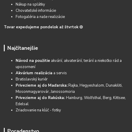
Nákup na splátky
Chovateľské informácie
Fotogaléria a naše realizácie
Tovar expedujeme pondelok až štvrtok
🟢
Najčítanejšie
Návod na použitie
akvárií, akvaterárií, terárií a niekoľko rád a
upozornení
Akvárium realizácia
a servis
Bratislavský kuriér
Privezieme aj do Maďarska:
Rajka, Hegyeshalom, Dunakiliti,
Mosonmagyarovár, Janossomoria
Privezieme aj do Rakúska:
Hainburg, Wolfsthal, Berg, Kittsee,
Edelsal
Zriaďovanie na kĺúč - fotky
Poradenstvo