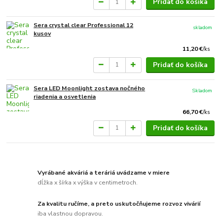
Pridať do košíka
Sera crystal clear Professional 12
skladom
kusov
11,20 €
/
ks
Pridať do košíka
Sera LED Moonlight zostava nočného
Skladom
riadenia a osvetlenia
66,70 €
/
ks
Pridať do košíka
Vyrábané akváriá a teráriá uvádzame v miere
dĺžka x šírka x výška v centimetroch.
Za kvalitu ručíme, a preto uskutočňujeme rozvoz vivárií
iba vlastnou dopravou.