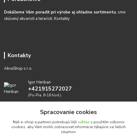
Dokážeme Vám poradiť pri výrobe aj ohľadne sortimentu
, sme
skúsený akvaristi a teraristi.
Kontakty
Kontakty
AkvaShop s.r.o.
Igor Heriban
+421915272027
(Po-Pia, 8-16 hod.)
akvashop@gmail.com
Spracovanie cookies
Náš e-shop a partneri potrebujú Váš
súhlas
s použitím súborov
cookies, aby Vám mohli zobrazovať informácie týkajúce sa Vašich
záujmov.