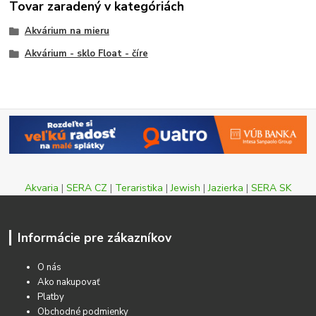
Tovar zaradený v kategóriách
Akvárium na mieru
Akvárium - sklo Float - číre
Akvaria
|
SERA CZ
|
Teraristika
|
Jewish
|
Jazierka
|
SERA SK
Informácie pre zákazníkov
O nás
Ako nakupovať
Platby
Obchodné podmienky