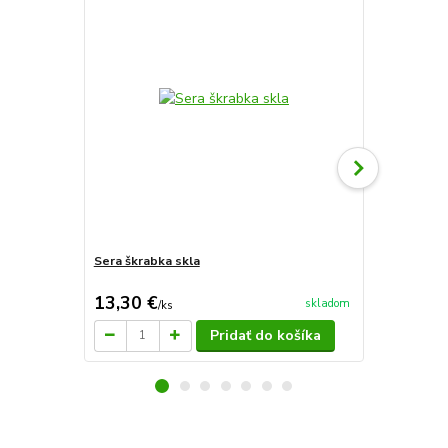
Sera škrabka skla
Sera škrabk
13,30 €
27,50 €
skladom
/
ks
/
k
Pridať do košíka