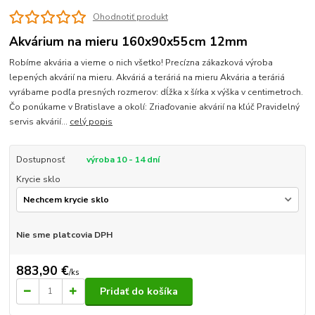
Ohodnotiť produkt
Akvárium na mieru 160x90x55cm 12mm
Robíme akvária a vieme o nich všetko! Precízna zákazková výroba
lepených akvárií na mieru. Akváriá a teráriá na mieru Akvária a teráriá
vyrábame podľa presných rozmerov: dĺžka x šírka x výška v centimetroch.
Čo ponúkame v Bratislave a okolí: Zriaďovanie akvárií na kľúč Pravidelný
servis akvárií...
celý popis
Dostupnosť
výroba 10 - 14 dní
Krycie sklo
Nie sme platcovia DPH
883,90 €
/
ks
Pridať do košíka