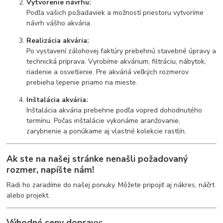
Vytvorenie návrhu:
Podľa vašich požiadaviek a možností priestoru vytvoríme
návrh vášho akvária.
Realizácia akvária:
Po vystavení zálohovej faktúry prebehnú stavebné úpravy a
technická príprava. Vyrobíme akvárium, filtráciu, nábytok,
riadenie a osvetlenie. Pre akváriá veľkých rozmerov
prebieha lepenie priamo na mieste.
Inštalácia akvária:
Inštalácia akvária prebehne podľa vopred dohodnutého
termínu. Počas inštalácie vykonáme aranžovanie,
zarybnenie a ponúkame aj vlastné kolekcie rastlín.
Ak ste na našej stránke nenašli požadovaný
rozmer,
napíšte nám
!
Radi ho zaradíme do našej ponuky. Môžete pripojiť aj nákres, náčrt
alebo projekt.
Výhodné ceny dopravy: