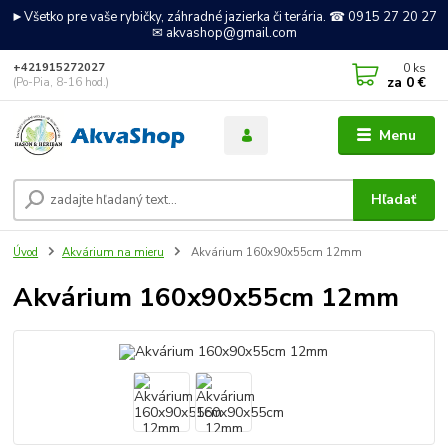
►Všetko pre vaše rybičky, záhradné jazierka či terária. ☎ 0915 27 20 27
✉ akvashop@gmail.com
0
ks
+421915272027
za
0 €
(Po-Pia, 8-16 hod.)
Menu
Hľadať
Úvod
Akvárium na mieru
Akvárium 160x90x55cm 12mm
Akvárium 160x90x55cm 12mm