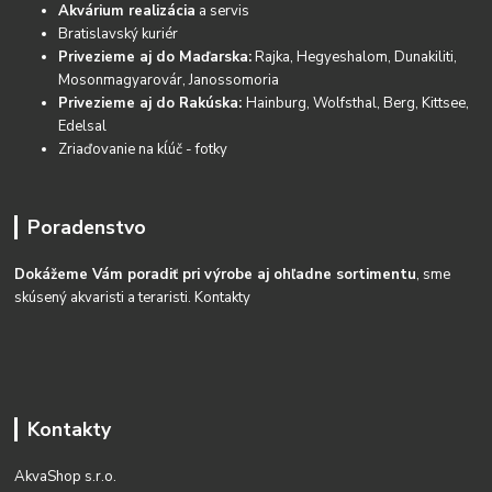
Akvárium realizácia
a servis
Bratislavský kuriér
Privezieme aj do Maďarska:
Rajka, Hegyeshalom, Dunakiliti,
Mosonmagyarovár, Janossomoria
Privezieme aj do Rakúska:
Hainburg, Wolfsthal, Berg, Kittsee,
Edelsal
Zriaďovanie na kĺúč - fotky
Poradenstvo
Dokážeme Vám poradiť pri výrobe aj ohľadne sortimentu
, sme
skúsený akvaristi a teraristi.
Kontakty
Kontakty
AkvaShop s.r.o.