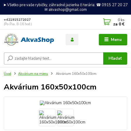
►Všetko pre vaše rybičky, záhradné jazierka či terária. ☎ 0915 27 20 27
✉ akvashop@gmail.com
0
ks
+421915272027
za
0 €
(Po-Pia, 8-16 hod.)
Menu
Hľadať
Úvod
Akvárium na mieru
Akvárium 160x50x100cm
Akvárium 160x50x100cm