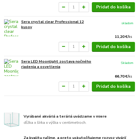
Pridať do košíka
Sera crystal clear Professional 12
skladom
kusov
11,20 €
/
ks
Pridať do košíka
Sera LED Moonlight zostava nočného
Skladom
riadenia a osvetlenia
66,70 €
/
ks
Pridať do košíka
Vyrábané akváriá a teráriá uvádzame v miere
dĺžka x šírka x výška v centimetroch.
Za kvalitu ručíme, a preto uskutočňujeme rozvoz vivárií