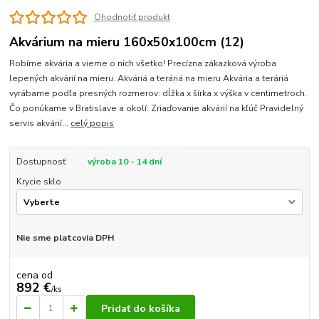
Ohodnotiť produkt
Akvárium na mieru 160x50x100cm (12)
Robíme akvária a vieme o nich všetko! Precízna zákazková výroba
lepených akvárií na mieru. Akváriá a teráriá na mieru Akvária a teráriá
vyrábame podľa presných rozmerov: dĺžka x šírka x výška v centimetroch.
Čo ponúkame v Bratislave a okolí: Zriaďovanie akvárií na kľúč Pravidelný
servis akvárií...
celý popis
Dostupnosť
výroba 10 - 14 dní
Krycie sklo
Nie sme platcovia DPH
cena od
892 €
/
ks
Pridať do košíka