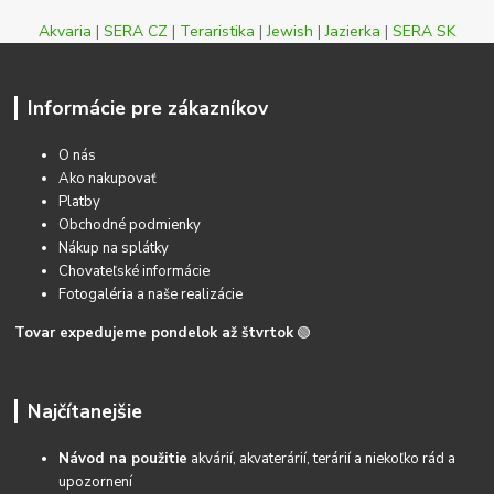
Akvaria
|
SERA CZ
|
Teraristika
|
Jewish
|
Jazierka
|
SERA SK
Informácie pre zákazníkov
O nás
Ako nakupovať
Platby
Obchodné podmienky
Nákup na splátky
Chovateľské informácie
Fotogaléria a naše realizácie
Tovar expedujeme pondelok až štvrtok
🟢
Najčítanejšie
Návod na použitie
akvárií, akvaterárií, terárií a niekoľko rád a
upozornení