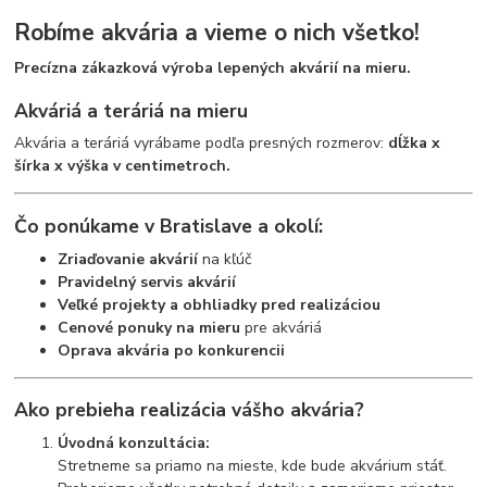
Robíme akvária a vieme o nich všetko!
Precízna zákazková výroba lepených akvárií na mieru.
Akváriá a teráriá na mieru
Akvária a teráriá vyrábame podľa presných rozmerov:
dĺžka x
šírka x výška v centimetroch.
Čo ponúkame v Bratislave a okolí:
Zriaďovanie akvárií
na kľúč
Pravidelný servis akvárií
Veľké projekty a obhliadky pred realizáciou
Cenové ponuky na mieru
pre akváriá
Oprava akvária po konkurencii
Ako prebieha realizácia vášho akvária?
Úvodná konzultácia:
Stretneme sa priamo na mieste, kde bude akvárium stáť.