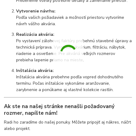
Preberieme všetky potrebné detaily a zameriame priestor.
Vytvorenie návrhu:
Podľa vašich požiadaviek a možností priestoru vytvoríme
návrh vášho akvária.
Realizácia akvária:
Po vystavení zálohovej faktúry prebehnú stavebné úpravy a
technická príprava. Vyrobíme akvárium, filtráciu, nábytok,
riadenie a osvetlenie. Pre akváriá veľkých rozmerov
prebieha lepenie priamo na mieste.
Inštalácia akvária:
Inštalácia akvária prebehne podľa vopred dohodnutého
termínu. Počas inštalácie vykonáme aranžovanie,
zarybnenie a ponúkame aj vlastné kolekcie rastlín.
Ak ste na našej stránke nenašli požadovaný
rozmer,
napíšte nám
!
Radi ho zaradíme do našej ponuky. Môžete pripojiť aj nákres, náčrt
alebo projekt.