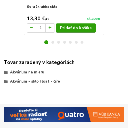
Sera škrabka skla
Sera škrabk
13,30 €
27,50 €
skladom
/
ks
/
k
Pridať do košíka
Tovar zaradený v kategóriách
Akvárium na mieru
Akvárium - sklo Float - číre