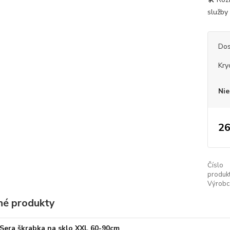
služby 
Dos
Kry
Nie
26
Číslo
produkt
Výrobc
é produkty
Sera škrabka na sklo XXL 60-90cm