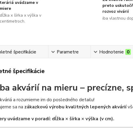
teráriá uvádzame v
preto uskutoč
miere
rozvoz vivárií
dĺžka x šírka x výška v
iba vlastnou do
centimetroch.
etné špecifikácie
Parametre
Hodnotenie
0
tné špecifikácie
ba akvárií na mieru – precízne, s
kváriá a rozumieme im do posledného detailu!
zujeme sa na
zákazkovú výrobu kvalitných lepených akvárií
vše
ry uvádzame v poradí: dĺžka × šírka × výška (v cm).