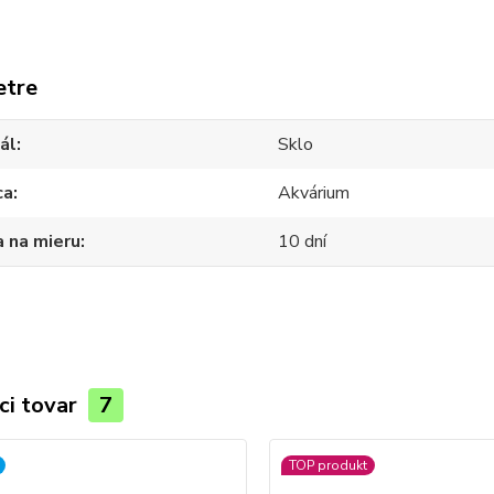
etre
ál
Sklo
ca
Akvárium
 na mieru
10 dní
ci tovar
7
TOP produkt