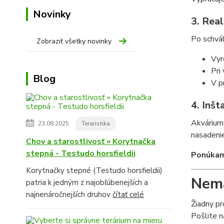
Novinky
3. Real
Po schvál
Zobraziť všetky novinky
Vyr
Pri
Blog
V p
4. Inšt
Akvárium 
23.08.2025
Teraristika
nasadenie
Chov a starostlivosť » Korytnačka
stepná - Testudo horsfieldii
Ponúkame
Korytnačky stepné (Testudo horsfieldii)
Nemá
patria k jedným z najobľúbenejších a
najnenáročnejších druhov
čítať celé
Žiadny p
Pošlite n