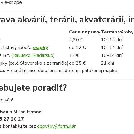
 v e-shope.
va akvárií, terárií, akvaterárií, i
Cena dopravy
Termín výroby
a
4,90 €
10–14 dní
ratislavy (podľa
mapky
)
od 12 €
10–14 dní
e BA (
Rakúsko, Maďarsko
)
12 €
10–14 dní
ky (celé Slovensko a zahraničie)
od 25 €
21 dní
a:
Presné hranice doručenia nájdete na priloženej mapke.
ebujete poradiť?
e vás!
iban a Milan Hason
5 27 20 27
s kontaktujte cez
dopytový formulár
.