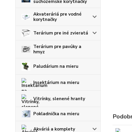
suchozemské korytnačky
Akvateráriá pre vodné
korytnačky
Terárium pre iné zvieratá
Terárium pre pavúky a
hmyz
Paludárium na mieru
Insektárium na mieru
Vitrínky, slenené hranty
Pokladnička na mieru
Podobn
Akváriá a komplety