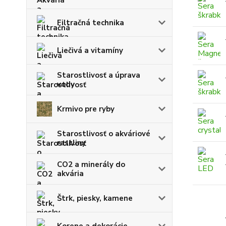
Filtračná technika
Liečivá a vitamíny
Starostlivosť a úprava
vody
Krmivo pre ryby
Starostlivosť o akváriové
rastliny
CO2 a minerály do
akvária
Štrk, piesky, kamene
Korene a dekorácie