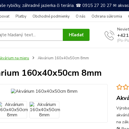
še rybičky, záhradné jazierka či terária. ☎ 0915 27 20 27 ✉ akv
povať
Platby
Obchodné podmienky
O nás
Ochrana súkromia
Neviet
Hľadať
+421
(Po-Pi
kvárium na mieru
Akvárium 160x40x50cm 8mm
árium 160x40x50cm 8mm
Akvá
Výroba
akvári
na zák
🛠 Roz