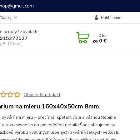
ashop@gmail.com
Články
Prihlásenie
e si rady? Zavolajte.
0
ks
915272027
za
0 €
a, 8-16 hod.)
Ohodnotiť produkt
rium na mieru 160x40x50cm 8mm
 akvárií na mieru – precízne, spoľahlivo a s vášňou Robíme
á a rozumieme im do posledného detailu!Špecializujeme sa
azkovú výrobu kvalitných lepených akvárií všetkých veľkostí.
mery uvádzame v poradí: dĺžka × šírka × výška (v cm). Naše