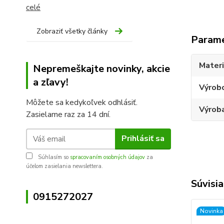
celé
Zobraziť všetky články
Param
Materi
Nepremeškajte novinky, akcie
a zľavy!
Výrob
Môžete sa kedykoľvek odhlásiť.
Výroba
Zasielame raz za 14 dní.
Prihlásiť sa
Súhlasím so
spracovaním osobných údajov
za
účelom zasielania newslettera.
Súvisia
0915272027
Novinka