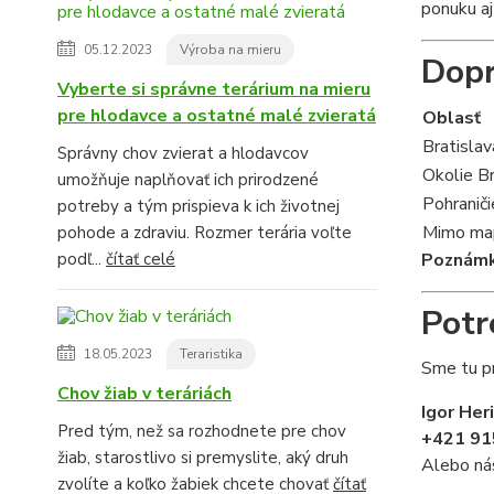
ponuku aj
05.12.2023
Výroba na mieru
Dopra
Vyberte si správne terárium na mieru
pre hlodavce a ostatné malé zvieratá
Oblasť
Bratislav
Správny chov zvierat a hlodavcov
Okolie B
umožňuje naplňovať ich prirodzené
Pohraniči
potreby a tým prispieva k ich životnej
Mimo map
pohode a zdraviu. Rozmer terária voľte
podľ...
čítať celé
Poznámk
Potr
18.05.2023
Teraristika
Sme tu pr
Chov žiab v teráriách
Igor Her
Pred tým, než sa rozhodnete pre chov
+421 91
žiab, starostlivo si premyslite, aký druh
Alebo ná
zvolíte a koľko žabiek chcete chovať
čítať