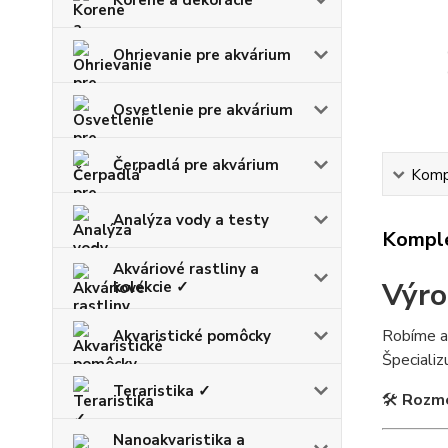
Ohrievanie pre akvárium
Osvetlenie pre akvárium
Čerpadlá pre akvárium
Kompl
Analýza vody a testy
Komple
Akváriové rastliny a
Výro
kolekcie ✓
Robíme a
Akvaristické pomôcky
Špeciali
Teraristika ✓
🛠
Rozme
Nanoakvaristika a