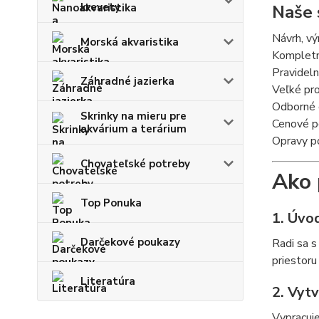
krevety
Naše 
Návrh, vý
Morská akvaristika
Kompletné
Pravideln
Záhradné jazierka
Veľké pro
Odborné o
Skrinky na mieru pre
Cenové p
akvárium a terárium
Opravy po
Chovateľské potreby
Ako 
Top Ponuka
1. Úvo
Darčekové poukazy
Radi sa s
priestoru
Literatúra
2. Vyt
Vypracuje