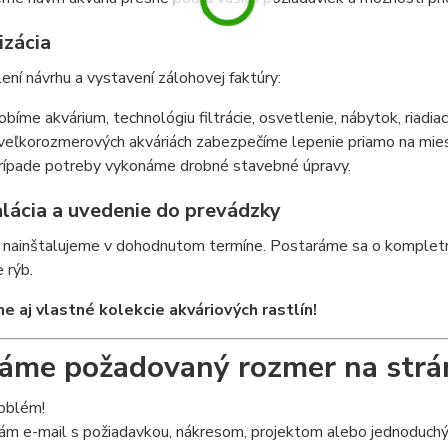
izácia
ení návrhu a vystavení zálohovej faktúry:
obíme akvárium, technológiu filtrácie, osvetlenie, nábytok, riadia
 veľkorozmerových akváriách zabezpečíme lepenie priamo na mie
rípade potreby vykonáme drobné stavebné úpravy.
alácia a uvedenie do prevádzky
nainštalujeme v dohodnutom termíne. Postaráme sa o kompletnú 
 rýb.
 aj vlastné kolekcie akváriových rastlín!
me požadovaný rozmer na strá
roblém!
ám e-mail s požiadavkou, nákresom, projektom alebo jednoduchým