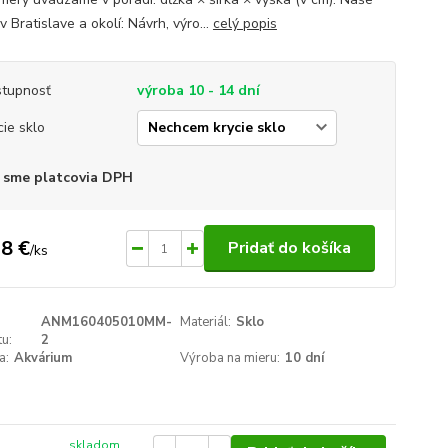
v Bratislave a okolí: Návrh, výro...
celý popis
tupnosť
výroba 10 - 14 dní
cie sklo
 sme platcovia DPH
8 €
Pridať do košíka
/
ks
ANM160405010MM-
Materiál:
Sklo
u:
2
a:
Akvárium
Výroba na mieru:
10 dní
skladom