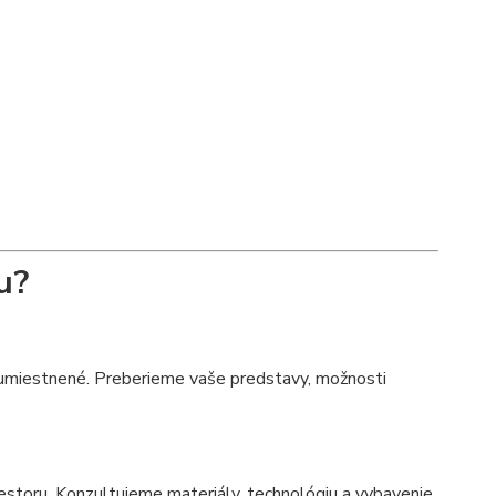
u?
 umiestnené. Preberieme vaše predstavy, možnosti
estoru. Konzultujeme materiály, technológiu a vybavenie.