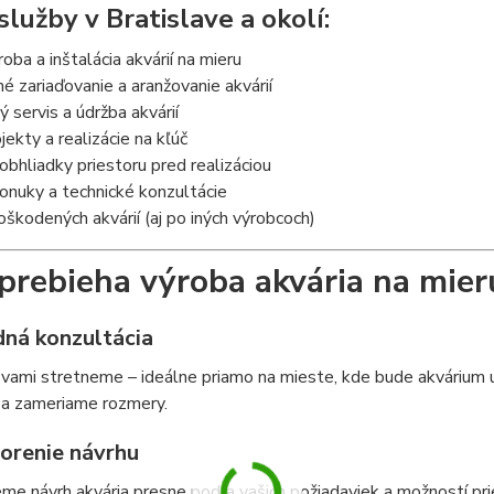
služby v Bratislave a okolí:
roba a inštalácia akvárií na mieru
 zariaďovanie a aranžovanie akvárií
ý servis a údržba akvárií
jekty a realizácie na kľúč
bhliadky priestoru pred realizáciou
onuky a technické konzultácie
škodených akvárií (aj po iných výrobcoch)
prebieha výroba akvária na mier
dná konzultácia
 vami stretneme – ideálne priamo na mieste, kde bude akvárium
 a zameriame rozmery.
vorenie návrhu
me návrh akvária presne podľa vašich požiadaviek a možností pri