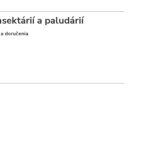
nsektárií a paludárií
 a doručenia