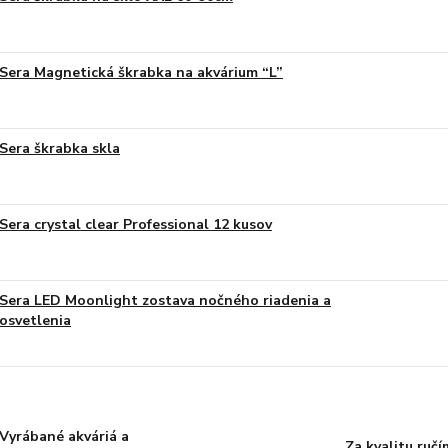
Sera Magnetická škrabka na akvárium “L”
Sera škrabka skla
Sera crystal clear Professional 12 kusov
Sera LED Moonlight zostava nočného riadenia a
osvetlenia
Vyrábané akváriá a
Za kvalitu ručí