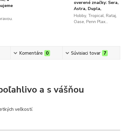
overené značky: Sera,
ňujeme
Astra, Dupla,
Hobby, Tropical, Rataj,
pravou.
Oase, Penn Plax...
Komentáre
0
Súvisiaci tovar
7
poľahlivo a s vášňou
tkých veľkostí.