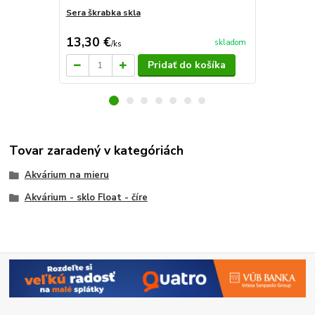
Sera škrabka skla
Sera škrabk
13,30 €
27,50 €
skladom
/
ks
/
k
Pridať do košíka
Tovar zaradený v kategóriách
Akvárium na mieru
Akvárium - sklo Float - číre