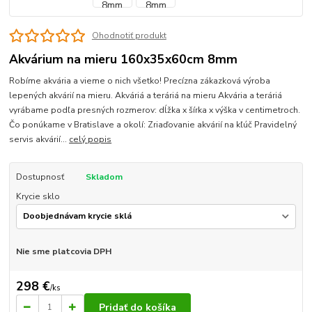
Ohodnotiť produkt
Akvárium na mieru 160x35x60cm 8mm
Robíme akvária a vieme o nich všetko! Precízna zákazková výroba
lepených akvárií na mieru. Akváriá a teráriá na mieru Akvária a teráriá
vyrábame podľa presných rozmerov: dĺžka x šírka x výška v centimetroch.
Čo ponúkame v Bratislave a okolí: Zriaďovanie akvárií na kľúč Pravidelný
servis akvárií...
celý popis
Dostupnosť
Skladom
Krycie sklo
Nie sme platcovia DPH
298 €
/
ks
Pridať do košíka