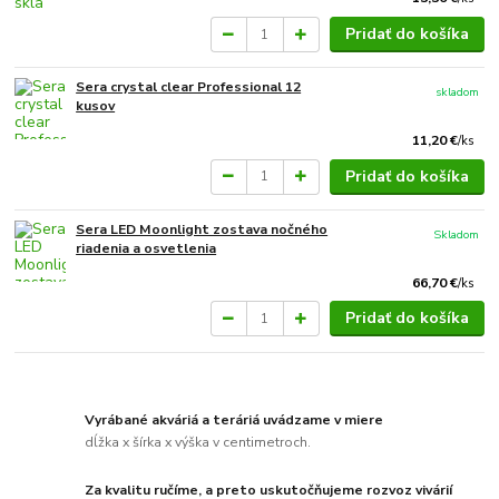
Pridať do košíka
Sera crystal clear Professional 12
skladom
kusov
11,20 €
/
ks
Pridať do košíka
Sera LED Moonlight zostava nočného
Skladom
riadenia a osvetlenia
66,70 €
/
ks
Pridať do košíka
Vyrábané akváriá a teráriá uvádzame v miere
dĺžka x šírka x výška v centimetroch.
Za kvalitu ručíme, a preto uskutočňujeme rozvoz vivárií