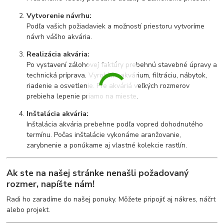
Vytvorenie návrhu:
Podľa vašich požiadaviek a možností priestoru vytvoríme
návrh vášho akvária.
Realizácia akvária:
Po vystavení zálohovej faktúry prebehnú stavebné úpravy a
technická príprava. Vyrobíme akvárium, filtráciu, nábytok,
riadenie a osvetlenie. Pre akváriá veľkých rozmerov
prebieha lepenie priamo na mieste.
Inštalácia akvária:
Inštalácia akvária prebehne podľa vopred dohodnutého
termínu. Počas inštalácie vykonáme aranžovanie,
zarybnenie a ponúkame aj vlastné kolekcie rastlín.
Ak ste na našej stránke nenašli požadovaný
rozmer,
napíšte nám
!
Radi ho zaradíme do našej ponuky. Môžete pripojiť aj nákres, náčrt
alebo projekt.