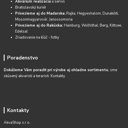
Akvárium realizácia
a servis
Bratislavský kuriér
Privezieme aj do Maďarska:
Rajka, Hegyeshalom, Dunakiliti,
Mosonmagyarovár, Janossomoria
Privezieme aj do Rakúska:
Hainburg, Wolfsthal, Berg, Kittsee,
Edelsal
Zriaďovanie na kĺúč - fotky
Poradenstvo
Dokážeme Vám poradiť pri výrobe aj ohľadne sortimentu
, sme
skúsený akvaristi a teraristi.
Kontakty
Kontakty
AkvaShop s.r.o.