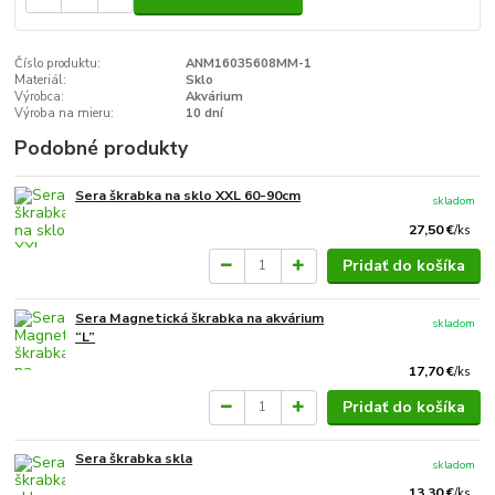
Číslo produktu:
ANM16035608MM-1
Materiál:
Sklo
Výrobca:
Akvárium
Výroba na mieru:
10 dní
Podobné produkty
Sera škrabka na sklo XXL 60-90cm
skladom
27,50 €
/
ks
Pridať do košíka
Sera Magnetická škrabka na akvárium
skladom
“L”
17,70 €
/
ks
Pridať do košíka
Sera škrabka skla
skladom
13,30 €
/
ks