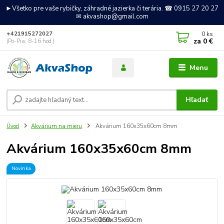
►Všetko pre vaše rybičky, záhradné jazierka či terária. ☎ 0915 27 20 27
✉ akvashop@gmail.com
0
ks
+421915272027
za
0 €
(Po-Pia, 8-16 hod.)
Menu
Hľadať
Úvod
Akvárium na mieru
Akvárium 160x35x60cm 8mm
Akvárium 160x35x60cm 8mm
Novinka