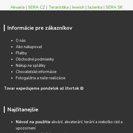
Akvaria
|
SERA CZ
|
Teraristika
|
Jewish
|
Jazierka
|
SERA SK
Informácie pre zákazníkov
O nás
Ako nakupovať
Platby
Obchodné podmienky
Nákup na splátky
Chovateľské informácie
Fotogaléria a naše realizácie
Tovar expedujeme pondelok až štvrtok
🟢
Najčítanejšie
Návod na použitie
akvárií, akvaterárií, terárií a niekoľko rád a
upozornení