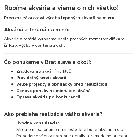
Robíme akvária a vieme o nich všetko!
Precízna zákazková výroba lepených akvárií na mieru.
Akváriá a teráriá na mieru
Akvária a teráriá vyrábame podľa presných rozmerov:
dĺžka x
šírka x výška v centimetroch.
Čo ponúkame v Bratislave a okolí:
Zriaďovanie akvárií
na kľúč
Pravidelný servis akvárií
Veľké projekty a obhliadky pred realizáciou
Cenové ponuky na mieru
pre akváriá
Oprava akvária po konkurencii
Ako prebieha realizácia vášho akvária?
Úvodná konzultácia:
Stretneme sa priamo na mieste, kde bude akvárium stáť.
Preberieme všetky potrebné detaily a zameriame priestor.