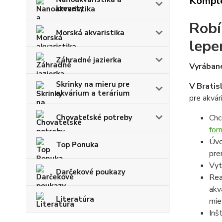
Komple
krevety
Robí
Morská akvaristika
lepe
Záhradné jazierka
Vyrábané
Skrinky na mieru pre
V Bratis
akvárium a terárium
pre akvár
Chovateľské potreby
Chc
for
Úvo
Top Ponuka
pre
Vyt
Darčekové poukazy
Rea
akv
Literatúra
mie
Inš