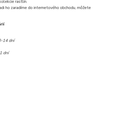
olekcie rastlín.
radi ho zaradíme do internetového obchodu, môžete
rií
0-14 dní
1 dní