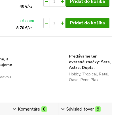
Pridať do košíka
40 €
/
ks
skladom
Pridať do košíka
8,70 €
/
ks
Predávame len
me, a
overené značky: Sera,
ňujeme
Astra, Dupla,
Hobby, Tropical, Rataj,
pravou.
Oase, Penn Plax...
Komentáre
0
Súvisiaci tovar
9