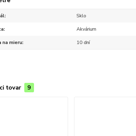
etre
ál
Sklo
ca
Akvárium
 na mieru
10 dní
ci tovar
9