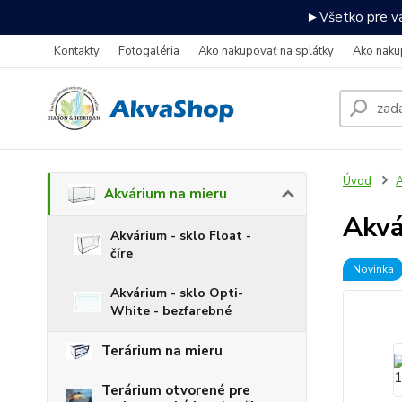
►Všetko pre va
Kontakty
Fotogaléria
Ako nakupovať na splátky
Ako naku
Úvod
A
Akvárium na mieru
Akv
Akvárium - sklo Float -
číre
Novinka
Akvárium - sklo Opti-
White - bezfarebné
Terárium na mieru
Terárium otvorené pre