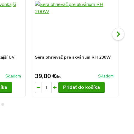
kajší UV
Sera ohrievač pre akvárium RH 200W
Se
39,80 €
8,
Skladom
Skladom
/
ks
šíka
Pridať do košíka