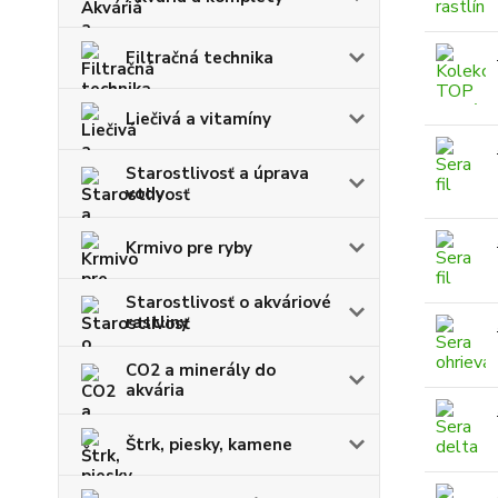
Filtračná technika
Liečivá a vitamíny
Starostlivosť a úprava
vody
Krmivo pre ryby
Starostlivosť o akváriové
rastliny
CO2 a minerály do
akvária
Štrk, piesky, kamene