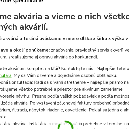
tné špecifikácie
me akvária a vieme o nich všetko
ných akvárií.
 akváriá a teráriá uvádzame v miere dĺžka x šírka x výška 
lave a okolí ponúkame:
zriaďovanie, pravidelný servis akvarií, 
ium, zrealizujeme aj opravu akvária po konkurencii.
ete akvárium komplet na kľúč! Kontaktujte nás: Najlepšie telef
mulára
. My sa Vám ozveme a dojednáme osobnú obhliadku.
dná konzultácia: Radi sa s Vami stretneme – najlepšie priamo n
rokujeme všetko potrebné a priestor pre akvárium zameriame.
vorenie návrhu: Presne podľa vašich požiadaviek a podľa možnost
lizácia akvária: Po vystavení zálohovej faktúry prebehnú prípadn
árium, filtráciu, nábytok, riadenie, osvetlenie. Pokiaľ sa jedná o
ste.
talácia akvária: Inštalácia a montáž akvária prebehne v termíne,