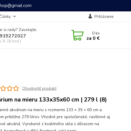
ashop@gmail.com
Články
Prihlásenie
e si rady? Zavolajte.
0
ks
915272027
za
0 €
a, 8-16 hod.)
Ohodnotiť produkt
rium na mieru 133x35x60 cm | 279 l (8)
ranné akvárium na mieru s rozmermi 133 × 35 × 60 cm a
m približne 279 litrov. Vhodné pre spoločenské, rastlinné aj
ové akváriá. Vyrobené z kvalitného skla s dôrazom na
ť, bezpečnosť a dlhú životnosť.
celý popis