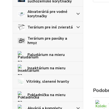
suchozemské korytnačky
Akvateráriá pre vodné
korytnačky
Terárium pre iné zvieratá
Terárium pre pavúky a
hmyz
Paludárium na mieru
Insektárium na mieru
Vitrínky, slenené hranty
Podobn
Pokladnička na mieru
Akváriá a komplety