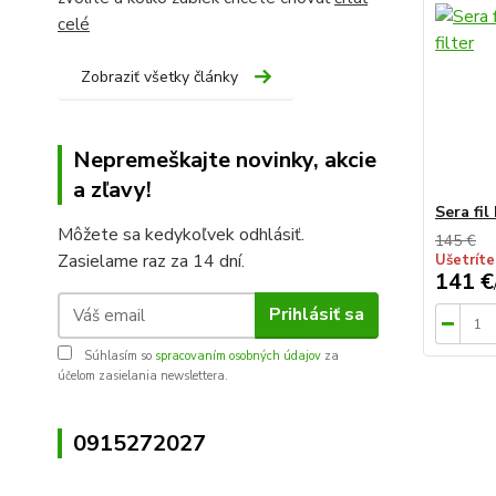
celé
Zobraziť všetky články
Nepremeškajte novinky, akcie
a zľavy!
Sera fil
Môžete sa kedykoľvek odhlásiť.
145 €
Zasielame raz za 14 dní.
Ušetríte
141 €
Prihlásiť sa
Súhlasím so
spracovaním osobných údajov
za
účelom zasielania newslettera.
0915272027