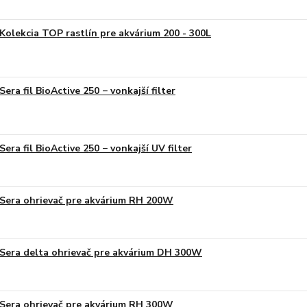
Kolekcia TOP rastlín pre akvárium 200 - 300L
Sera fil BioActive 250 − vonkajší filter
Sera fil BioActive 250 − vonkajší UV filter
Sera ohrievač pre akvárium RH 200W
Sera delta ohrievač pre akvárium DH 300W
Sera ohrievač pre akvárium RH 300W