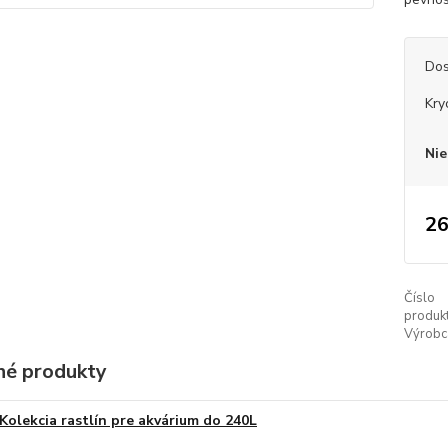
Dos
Kry
Nie
26
Číslo
produkt
Výrobc
é produkty
Kolekcia rastlín pre akvárium do 240L