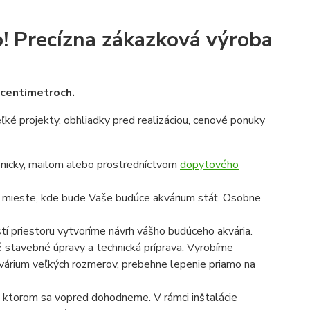
!
Precízna zákazková výroba
v centimetroch.
veľké projekty, obhliadky pred realizáciou, cenové ponuky
onicky, mailom alebo prostredníctvom
dopytového
a mieste, kde bude Vaše budúce akvárium stáť. Osobne
í priestoru vytvoríme návrh vášho budúceho akvária.
é stavebné úpravy a technická príprava. Vyrobíme
 akvárium veľkých rozmerov, prebehne lepenie priamo na
 na ktorom sa vopred dohodneme. V rámci inštalácie