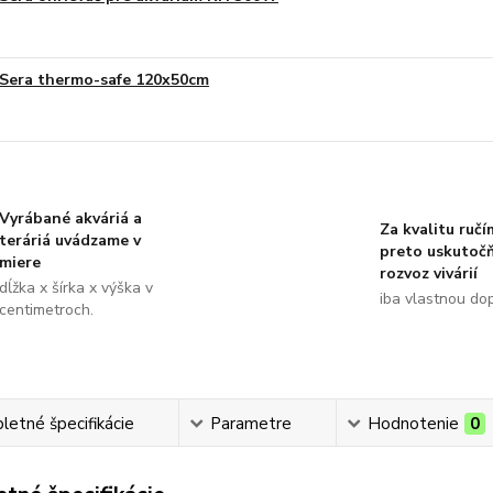
Sera thermo-safe 120x50cm
Vyrábané akváriá a
Za kvalitu ručí
teráriá uvádzame v
preto uskutoč
miere
rozvoz vivárií
dĺžka x šírka x výška v
iba vlastnou do
centimetroch.
etné špecifikácie
Parametre
Hodnotenie
0