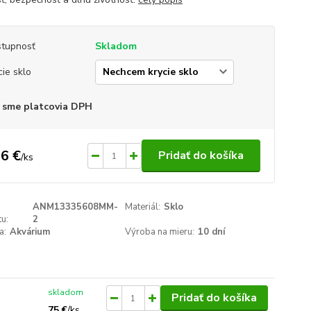
tupnosť
Skladom
cie sklo
 sme platcovia DPH
6 €
Pridať do košíka
/
ks
ANM13335608MM-
Materiál:
Sklo
u:
2
a:
Akvárium
Výroba na mieru:
10 dní
skladom
Pridať do košíka
75 €
/
ks