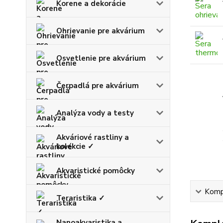
Korene a dekorácie
Ohrievanie pre akvárium
Osvetlenie pre akvárium
Čerpadlá pre akvárium
Analýza vody a testy
Akváriové rastliny a
kolekcie ✓
Akvaristické pomôcky
Kompl
Teraristika ✓
Nanoakvaristika a