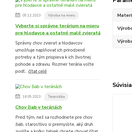
Param
Materi
05.12.2023
Výroba na mieru
Vyberte si správne terárium na mieru
Výrob
pre hlodavce a ostatné malé zvieratá
Výroba
Správny chov zvierat a hlodavcov
umožňuje naplňovať ich prirodzené
potreby a tým prispieva k ich životnej
pohode a zdraviu. Rozmer terária voľte
podľ...
čítať celé
Súvisia
18.05.2023
Teraristika
Chov žiab v teráriách
Pred tým, než sa rozhodnete pre chov
žiab, starostlivo si premyslite, aký druh
zvolíte a koľko žabiek chcete chovať
čítať