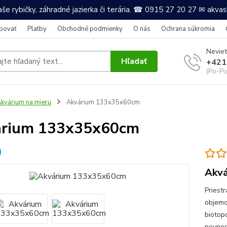
še rybičky, záhradné jazierka či terária. ☎ 0915 27 20 27 ✉ akv
povať
Platby
Obchodné podmienky
O nás
Ochrana súkromia
Neviet
Hľadať
+421
(Po-Pi
kvárium na mieru
Akvárium 133x35x60cm
árium 133x35x60cm
Akvá
Priest
objemo
biotop
pevnos