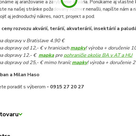
onáme aj aranžovanie a zarybnenie akvária. Ponúkame aj vlastné k
ste na našej stránke požadovaný rozmer nenašli, napíšte nám a 
pojiť aj jednoduchý nákres, náčrt, projekt a pod.
eny rozvozu akvárií, terárií, akvaterárií, insektárií a paludá
a dopravy v Bratislave 4.90 €
a dopravy od 12,- € v hraniciach
mapky
! výroba + doručenie 1
a dopravy 12.- €
mapka
pre
pohraničie okolie BA v AT a HU
a dopravy od 25,- € mimo hraníc
mapky
! výroba + doručenie 2
iban a Milan Haso
ete poradiť s výberom
- 0915 27 20 27
tovaru