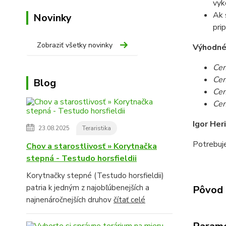
vyk
Ak 
Novinky
pri
Zobraziť všetky novinky
Výhodné c
Cen
Cen
Blog
Cen
Cen
Igor Her
23.08.2025
Teraristika
Potrebuj
Chov a starostlivosť » Korytnačka
stepná - Testudo horsfieldii
Korytnačky stepné (Testudo horsfieldii)
patria k jedným z najobľúbenejších a
Pôvod 
najnenáročnejších druhov
čítať celé