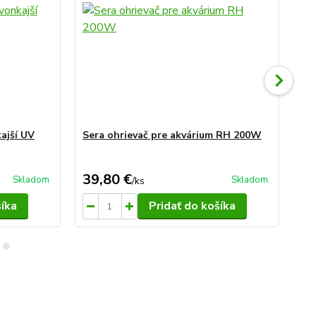
kajší UV
Sera ohrievač pre akvárium RH 200W
Se
39,80 €
8,
Skladom
Skladom
/
ks
šíka
Pridať do košíka