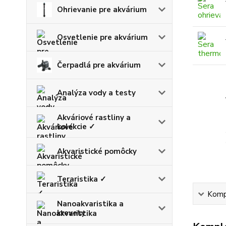
Ohrievanie pre akvárium
Osvetlenie pre akvárium
Čerpadlá pre akvárium
Analýza vody a testy
Akváriové rastliny a
kolekcie ✓
Akvaristické pomôcky
Teraristika ✓
Kompl
Nanoakvaristika a
krevety