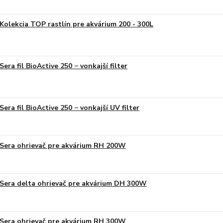
Kolekcia TOP rastlín pre akvárium 200 - 300L
Sera fil BioActive 250 − vonkajší filter
Sera fil BioActive 250 − vonkajší UV filter
Sera ohrievač pre akvárium RH 200W
Sera delta ohrievač pre akvárium DH 300W
Sera ohrievač pre akvárium RH 300W