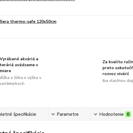
Sera thermo-safe 120x50cm
Vyrábané akváriá a
Za kvalitu ručí
teráriá uvádzame v
preto uskutoč
miere
rozvoz vivárií
dĺžka x šírka x výška v
iba vlastnou do
centimetroch.
etné špecifikácie
Parametre
Hodnotenie
0