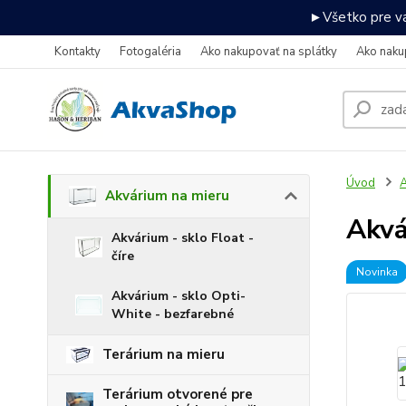
►Všetko pre va
Kontakty
Fotogaléria
Ako nakupovať na splátky
Ako naku
Úvod
A
Akvárium na mieru
Akv
Akvárium - sklo Float -
číre
Novinka
Akvárium - sklo Opti-
White - bezfarebné
Terárium na mieru
Terárium otvorené pre