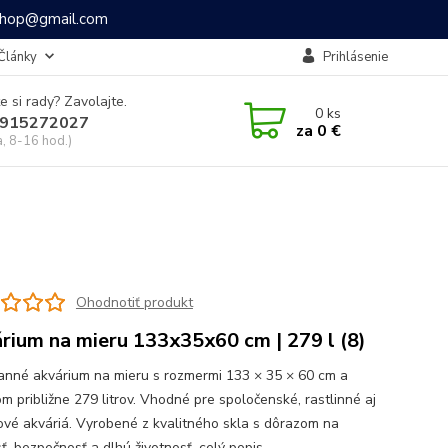
ashop@gmail.com
Články
Prihlásenie
e si rady? Zavolajte.
0
ks
915272027
za
0 €
a, 8-16 hod.)
Ohodnotiť produkt
rium na mieru 133x35x60 cm | 279 l (8)
ranné akvárium na mieru s rozmermi 133 × 35 × 60 cm a
m približne 279 litrov. Vhodné pre spoločenské, rastlinné aj
ové akváriá. Vyrobené z kvalitného skla s dôrazom na
ť, bezpečnosť a dlhú životnosť.
celý popis