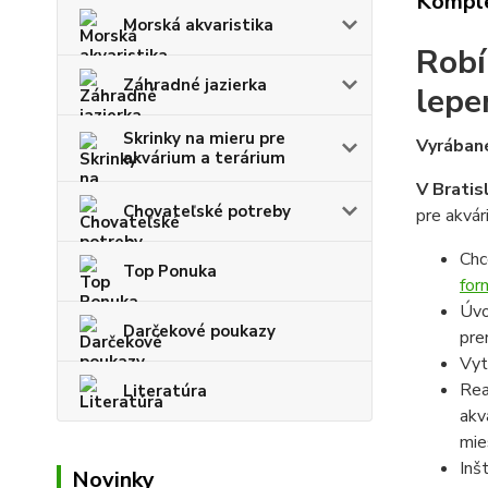
Komple
Morská akvaristika
Robí
Záhradné jazierka
lepe
Skrinky na mieru pre
Vyrábané
akvárium a terárium
V Bratis
Chovateľské potreby
pre akvár
Chc
Top Ponuka
for
Úvo
Darčekové poukazy
pre
Vyt
Rea
Literatúra
akv
mie
Inš
Novinky