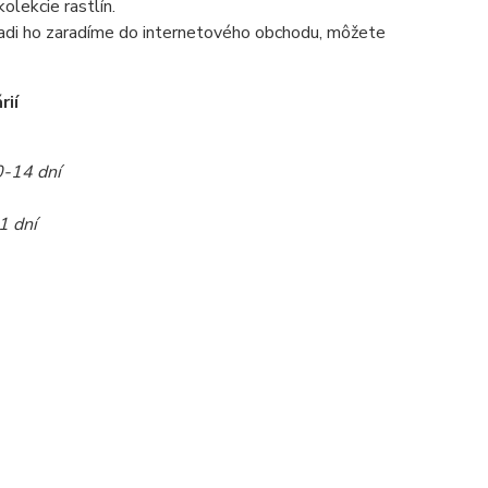
olekcie rastlín.
radi ho zaradíme do internetového obchodu, môžete
rií
0-14 dní
1 dní