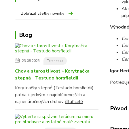
vyk
Ak 
Zobraziť všetky novinky
pri
Výhodné c
Blog
Cen
Cen
Cen
Cen
23.08.2025
Teraristika
Igor Her
Chov a starostlivosť » Korytnačka
stepná - Testudo horsfieldii
Potrebuj
Korytnačky stepné (Testudo horsfieldii)
patria k jedným z najobľúbenejších a
najnenáročnejších druhov
čítať celé
Pôvod 