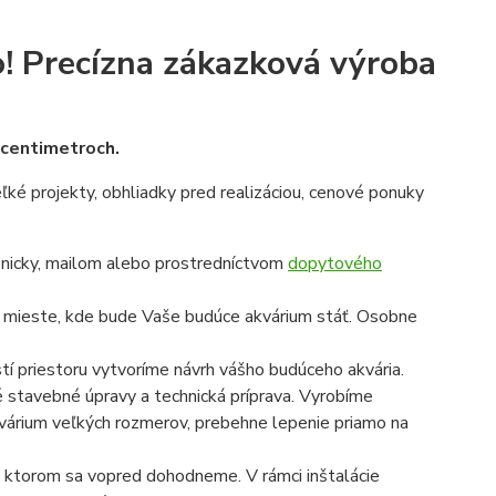
!
Precízna zákazková výroba
v centimetroch.
veľké projekty, obhliadky pred realizáciou, cenové ponuky
onicky, mailom alebo prostredníctvom
dopytového
a mieste, kde bude Vaše budúce akvárium stáť. Osobne
í priestoru vytvoríme návrh vášho budúceho akvária.
é stavebné úpravy a technická príprava. Vyrobíme
 akvárium veľkých rozmerov, prebehne lepenie priamo na
 na ktorom sa vopred dohodneme. V rámci inštalácie