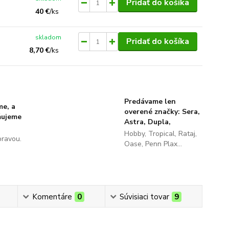
Pridať do košíka
40 €
/
ks
skladom
Pridať do košíka
8,70 €
/
ks
Predávame len
me, a
overené značky: Sera,
ňujeme
Astra, Dupla,
Hobby, Tropical, Rataj,
pravou.
Oase, Penn Plax...
Komentáre
0
Súvisiaci tovar
9