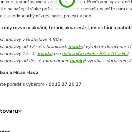
onáme aj aranžovanie a zarybnenie akvária. Ponúkame aj vlastné k
ste na našej stránke požadovaný rozmer nenašli, napíšte nám a 
pojiť aj jednoduchý nákres, náčrt, projekt a pod.
eny rozvozu akvárií, terárií, akvaterárií, insektárií a paludá
a dopravy v Bratislave 4.90 €
a dopravy od 12,- € v hraniciach
mapky
! výroba + doručenie 1
a dopravy 12.- €
mapka
pre
pohraničie okolie BA v AT a HU
a dopravy od 25,- € mimo hraníc
mapky
! výroba + doručenie 2
iban a Milan Haso
ete poradiť s výberom
- 0915 27 20 27
tovaru