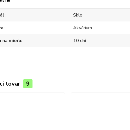
etre
ál
Sklo
ca
Akvárium
 na mieru
10 dní
ci tovar
9