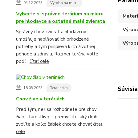
Param
05.12.2023
Výroba na mieru
Vyberte si správne terárium na mieru
Materi
pre hlodavce a ostatné malé zvieratá
Výrob
Správny chov zvierat a hlodavcov
umožňuje naplňovať ich prirodzené
Výroba
potreby a tým prispieva k ich životnej
pohode a zdraviu. Rozmer terária voľte
podľ...
čítať celé
Súvisia
18.05.2023
Teraristika
Chov žiab v teráriách
Pred tým, než sa rozhodnete pre chov
žiab, starostlivo si premyslite, aký druh
zvolíte a koľko žabiek chcete chovať
čítať
celé