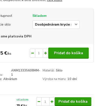
tupnosť
Skladom
cie sklo
 sme platcovia DPH
5 €
Pridať do košíka
/
ks
ANM13335608MM-
Materiál:
Sklo
u:
1
a:
Akvárium
Výroba na mieru:
10 dní
skladom
Pridať do košíka
75 €
/
ks