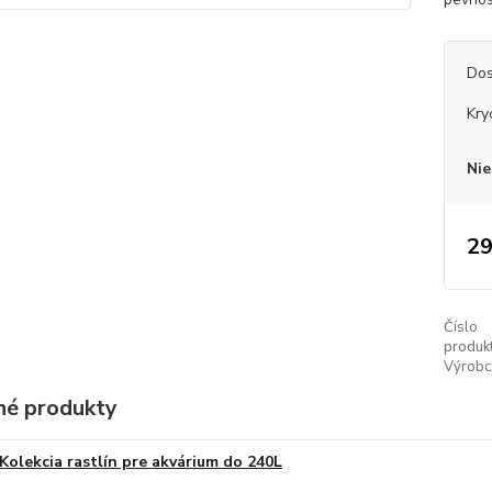
Dos
Kry
Nie
29
Číslo
produkt
Výrobc
é produkty
Kolekcia rastlín pre akvárium do 240L