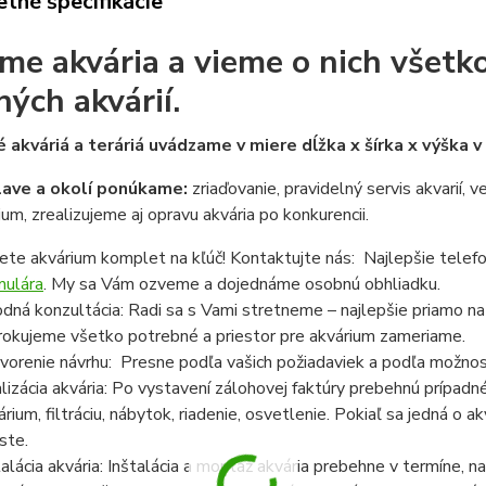
tné špecifikácie
me akvária a vieme o nich všetko
ných akvárií.
 akváriá a teráriá uvádzame v miere dĺžka x šírka x výška 
lave a okolí ponúkame:
zriaďovanie, pravidelný servis akvarií, 
ium, zrealizujeme aj opravu akvária po konkurencii.
ete akvárium komplet na kľúč! Kontaktujte nás: Najlepšie telef
mulára
. My sa Vám ozveme a dojednáme osobnú obhliadku.
dná konzultácia: Radi sa s Vami stretneme – najlepšie priamo n
rokujeme všetko potrebné a priestor pre akvárium zameriame.
vorenie návrhu: Presne podľa vašich požiadaviek a podľa možnost
lizácia akvária: Po vystavení zálohovej faktúry prebehnú prípadn
árium, filtráciu, nábytok, riadenie, osvetlenie. Pokiaľ sa jedná o
ste.
talácia akvária: Inštalácia a montáž akvária prebehne v termíne,