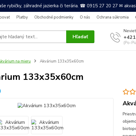
še rybičky, záhradné jazierka či terária. ☎ 0915 27 20 27 ✉ akv
povať
Platby
Obchodné podmienky
O nás
Ochrana súkromia
Neviet
Hľadať
+421
(Po-Pi
kvárium na mieru
Akvárium 133x35x60cm
árium 133x35x60cm
Akvá
Priest
objemo
biotop
pevnos