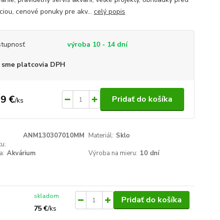
áciou, cenové ponuky pre akv...
celý popis
tupnosť
výroba 10 - 14 dní
 sme platcovia DPH
9 €
Pridať do košíka
/
ks
ANM130307010MM
Materiál:
Sklo
u:
a:
Akvárium
Výroba na mieru:
10 dní
skladom
Pridať do košíka
75 €
/
ks