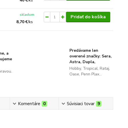
40 €
/
ks
skladom
Pridať do košíka
8,70 €
/
ks
Predávame len
me, a
overené značky: Sera,
ňujeme
Astra, Dupla,
Hobby, Tropical, Rataj,
pravou.
Oase, Penn Plax...
Komentáre
0
Súvisiaci tovar
9