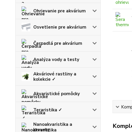
Ohrievanie pre akvárium
Osvetlenie pre akvárium
Čerpadlá pre akvárium
Analýza vody a testy
Akváriové rastliny a
kolekcie ✓
Akvaristické pomôcky
Kompl
Teraristika ✓
Nanoakvaristika a
Komple
krevety