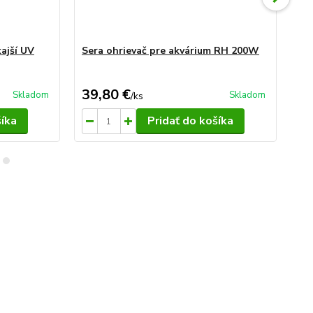
kajší UV
Sera ohrievač pre akvárium RH 200W
Se
39,80 €
8,
Skladom
Skladom
/
ks
šíka
Pridať do košíka