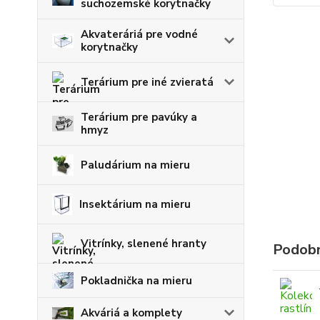
suchozemské korytnačky
Akvateráriá pre vodné
korytnačky
Terárium pre iné zvieratá
Terárium pre pavúky a
hmyz
Paludárium na mieru
Insektárium na mieru
Vitrínky, slenené hranty
Podobn
Pokladnička na mieru
Akváriá a komplety