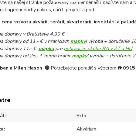
ste na našej stránke požadovaný rozmer nenašli, napíšte nám a 
pojiť aj jednoduchý nákres, náčrt, projekt a pod.
eny rozvozu akvárií, terárií, akvaterárií, insektárií a paludá
a dopravy v Bratislave 4.90 €
a dopravy od 11,- € v hraniciach
mapky
! výroba + doručenie 1
a dopravy 11.- €
mapka
pre
pohraničie okolie BA v AT a HU
a dopravy od 25,- € mimo hraníc
mapky
! výroba + doručenie 2
iban a Milan Hason
🟢
Potrebujete poradiť s výberom
☎️
0915
etre
ál
Sklo
ca
Akvárium