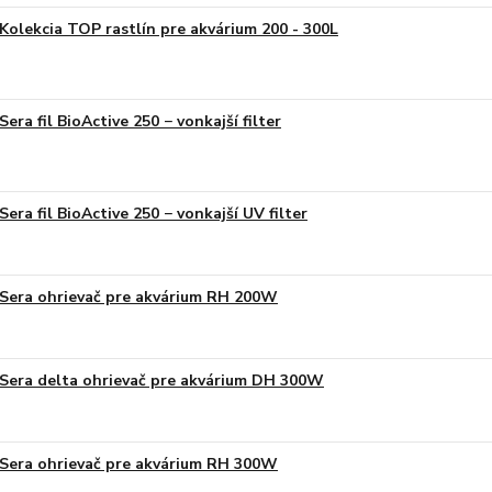
Kolekcia TOP rastlín pre akvárium 200 - 300L
Sera fil BioActive 250 − vonkajší filter
Sera fil BioActive 250 − vonkajší UV filter
Sera ohrievač pre akvárium RH 200W
Sera delta ohrievač pre akvárium DH 300W
Sera ohrievač pre akvárium RH 300W