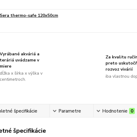
Sera thermo-safe 120x50cm
Vyrábané akváriá a
Za kvalitu ručí
teráriá uvádzame v
preto uskutoč
miere
rozvoz vivárií
dĺžka x šírka x výška v
iba vlastnou do
centimetroch.
etné špecifikácie
Parametre
Hodnotenie
0
tné špecifikácie