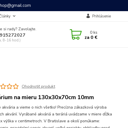
ashop@gmail.com
Články
Prihlásenie
e si rady? Zavolajte.
0
ks
915272027
za
0 €
a, 8-16 hod.)
Ohodnotiť produkt
rium na mieru 130x30x70cm 10mm
 akvária a vieme o nich všetko! Precízna zákazková výroba
ch akvárií. Vyrábané akváriá a teráriá uvádzame v miere dĺžka
a x výška v centimetroch. V Bratislave a okolí ponúkame:
anie, pravidelný servis akvarií, veľké projekty, obhliadky pred