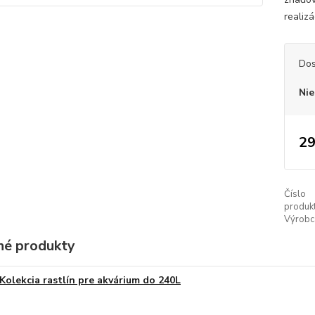
realiz
Dos
Nie
29
Číslo
produkt
Výrobc
é produkty
Kolekcia rastlín pre akvárium do 240L