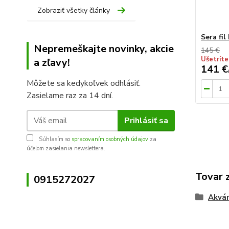
Zobraziť všetky články
Sera fil
Nepremeškajte novinky, akcie
145 €
Ušetríte
a zľavy!
141 €
Môžete sa kedykoľvek odhlásiť.
Zasielame raz za 14 dní.
Prihlásiť sa
Súhlasím so
spracovaním osobných údajov
za
účelom zasielania newslettera.
Tovar 
0915272027
Akvár