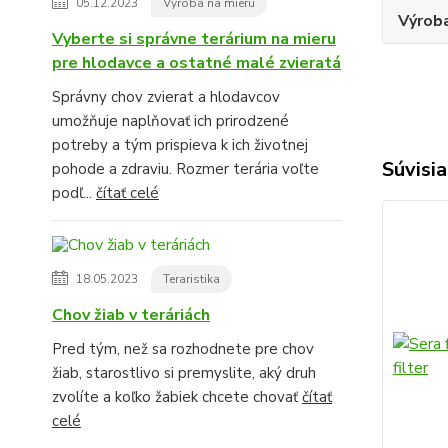
05.12.2023
Výroba na mieru
Výroba
Vyberte si správne terárium na mieru
pre hlodavce a ostatné malé zvieratá
Správny chov zvierat a hlodavcov
umožňuje naplňovať ich prirodzené
potreby a tým prispieva k ich životnej
Súvisia
pohode a zdraviu. Rozmer terária voľte
podľ...
čítať celé
18.05.2023
Teraristika
Chov žiab v teráriách
Pred tým, než sa rozhodnete pre chov
žiab, starostlivo si premyslite, aký druh
zvolíte a koľko žabiek chcete chovať
čítať
celé