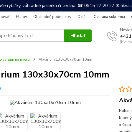
še rybičky, záhradné jazierka či terária. ☎ 0915 27 20 27 ✉ akv
povať
Platby
Obchodné podmienky
O nás
Ochrana súkromia
Neviet
Hľadať
+421
(Po-Pi
kvárium na mieru
Akvárium 130x30x70cm 10mm
árium 130x30x70cm 10mm
Akvá
Robíme
lepený
x šírk
zriaďov