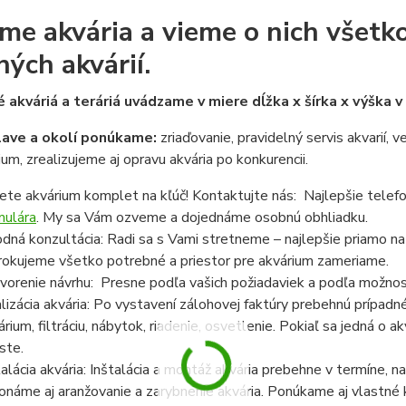
me akvária a vieme o nich všetko
ných akvárií.
 akváriá a teráriá uvádzame v miere dĺžka x šírka x výška 
lave a okolí ponúkame:
zriaďovanie, pravidelný servis akvarií, 
ium, zrealizujeme aj opravu akvária po konkurencii.
ete akvárium komplet na kľúč! Kontaktujte nás: Najlepšie telef
mulára
. My sa Vám ozveme a dojednáme osobnú obhliadku.
dná konzultácia: Radi sa s Vami stretneme – najlepšie priamo n
rokujeme všetko potrebné a priestor pre akvárium zameriame.
vorenie návrhu: Presne podľa vašich požiadaviek a podľa možnost
lizácia akvária: Po vystavení zálohovej faktúry prebehnú prípadn
árium, filtráciu, nábytok, riadenie, osvetlenie. Pokiaľ sa jedná o
ste.
talácia akvária: Inštalácia a montáž akvária prebehne v termíne,
onáme aj aranžovanie a zarybnenie akvária. Ponúkame aj vlastné k