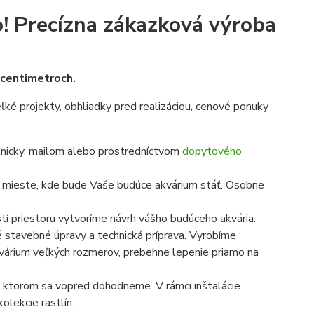
!
Precízna zákazková výroba
v centimetroch.
veľké projekty, obhliadky pred realizáciou, cenové ponuky
onicky, mailom alebo prostredníctvom
dopytového
a mieste, kde bude Vaše budúce akvárium stáť. Osobne
í priestoru vytvoríme návrh vášho budúceho akvária.
é stavebné úpravy a technická príprava. Vyrobíme
 akvárium veľkých rozmerov, prebehne lepenie priamo na
 na ktorom sa vopred dohodneme. V rámci inštalácie
olekcie rastlín.