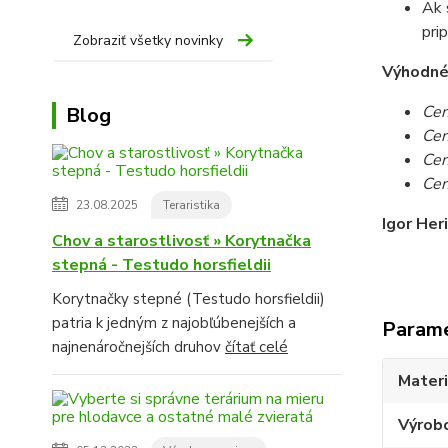
Ak 
pri
Zobraziť všetky novinky
Výhodné c
Cen
Blog
Cen
Cen
Cen
23.08.2025
Teraristika
Igor Her
Chov a starostlivosť » Korytnačka
stepná - Testudo horsfieldii
Korytnačky stepné (Testudo horsfieldii)
patria k jedným z najobľúbenejších a
Param
najnenáročnejších druhov
čítať celé
Materi
Výrob