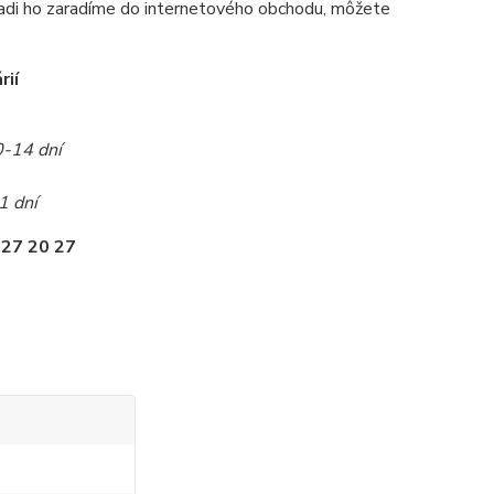
radi ho zaradíme do internetového obchodu, môžete
rií
0-14 dní
1 dní
 27 20 27