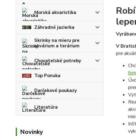
Robí
Morská akvaristika
lepe
Záhradné jazierka
Vyrábané
Skrinky na mieru pre
V Bratis
akvárium a terárium
pre akvár
Chovateľské potreby
Chc
for
Top Ponuka
Úvo
pre
Darčekové poukazy
Vyt
Rea
Literatúra
akv
mie
Inš
vyk
Novinky