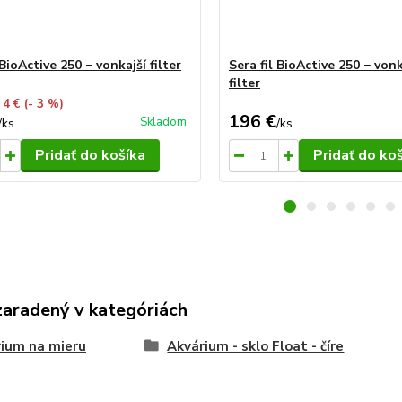
 BioActive 250 − vonkajší filter
Sera fil BioActive 250 − von
filter
 4 €
(- 3 %)
196 €
Skladom
/
ks
/
ks
Pridať do košíka
Pridať do ko
zaradený v kategóriách
ium na mieru
Akvárium - sklo Float - číre