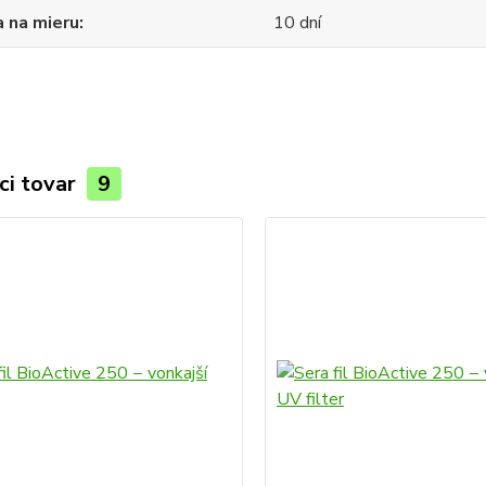
 na mieru
10 dní
ci tovar
9