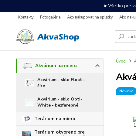
►Všetko pre va
Kontakty
Fotogaléria
Ako nakupovať na splátky
Ako naku
Úvod
A
Akvárium na mieru
Akv
Akvárium - sklo Float -
číre
Novinka
Akvárium - sklo Opti-
White - bezfarebné
Terárium na mieru
Terárium otvorené pre