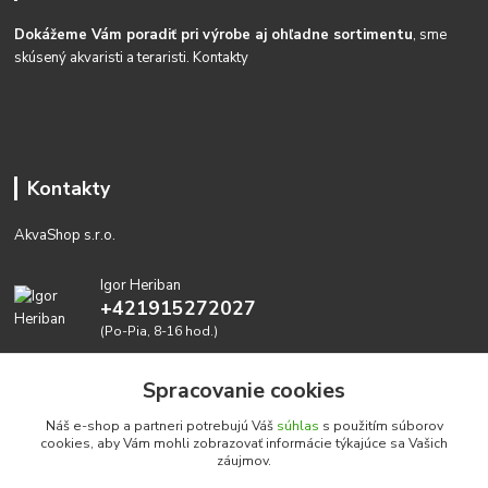
Dokážeme Vám poradiť pri výrobe aj ohľadne sortimentu
, sme
skúsený akvaristi a teraristi.
Kontakty
Kontakty
AkvaShop s.r.o.
Igor Heriban
+421915272027
(Po-Pia, 8-16 hod.)
akvashop@gmail.com
Spracovanie cookies
Náš e-shop a partneri potrebujú Váš
súhlas
s použitím súborov
cookies, aby Vám mohli zobrazovať informácie týkajúce sa Vašich
záujmov.