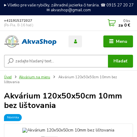
►Všetko pre vaše rybičky, záhradné jazierka či terária. ☎ 0915 27 20 27
✉ akvashop@gmail.com
0
ks
+421915272027
za
0 €
(Po-Pia, 8-16 hod.)
Menu
Hľadať
Úvod
Akvárium na mieru
Akvárium 120x50x50cm 10mm bez
lištovania
Akvárium 120x50x50cm 10mm
bez lištovania
Novinka