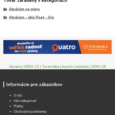
Tovar zaradený v kategóriách
Akvárium na mieru
Akvárium - sklo Float - číre
Akvaria
|
SERA CZ
|
Teraristika
|
Jewish
|
Jazierka
|
SERA SK
Informácie pre zákazníkov
O nás
Ako nakupovať
Platby
Obchodné podmienky