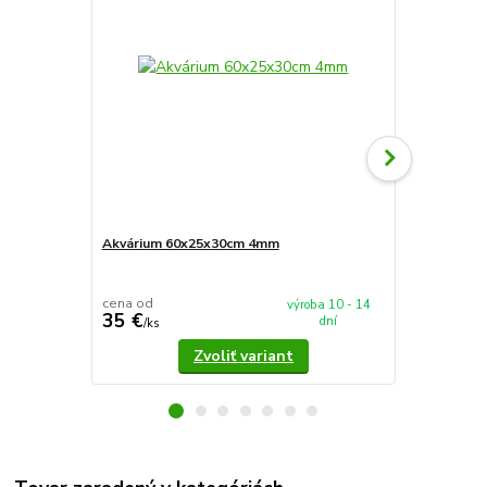
Akvárium 60x25x30cm 4mm
Akvárium 5
cena od
cena od
výroba 10 - 14
35 €
37,90 €
dní
/
ks
/
k
Zvoliť variant