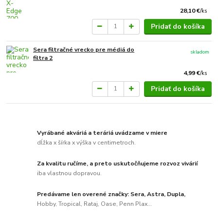
28,10 €
/
ks
Pridať do košíka
Sera filtračné vrecko pre médiá do
skladom
filtra 2
4,99 €
/
ks
Pridať do košíka
Vyrábané akváriá a teráriá uvádzame v miere
dĺžka x šírka x výška v centimetroch.
Za kvalitu ručíme, a preto uskutočňujeme rozvoz vivárií
iba vlastnou dopravou.
Predávame len overené značky: Sera, Astra, Dupla,
Hobby, Tropical, Rataj, Oase, Penn Plax...