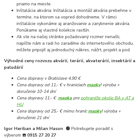
priamo na mieste.
Inštalácia akvária: Inštalácia a montáž akvária prebehne v
termíne, na ktorom sa vopred dohodneme. V rámci
inštalácie vykonáme aj aranžovanie a zarybnenie akvária.
Ponúkame aj vlastné kolekcie rastlín.
Ak ste na našej stránke požadovaný rozmer nenašli,
napíšte nám a radi ho zaradíme do internetového obchodu,
môžete pripojiť aj jednoduchý nákres, náčrt, projekt a pod.
Výhodné ceny rozvozu akvárií, terárií, akvaterárií, insektárií a
paludárií
Cena dopravy v Bratislave 4.90 €
Cena dopravy od 11,- € v hraniciach
mapky
! výroba +
doručenie 10-14 dní
Cena dopravy 11.- €
mapka
pre
pohraničie okolie BA v AT a
HU
Cena dopravy od 25,- € mimo hraníc
mapky
! výroba +
doručenie 21 dní
Igor Heriban a Milan Hason
🟢
Potrebujete poradiť s
výberom
☎️
0915 27 20 27