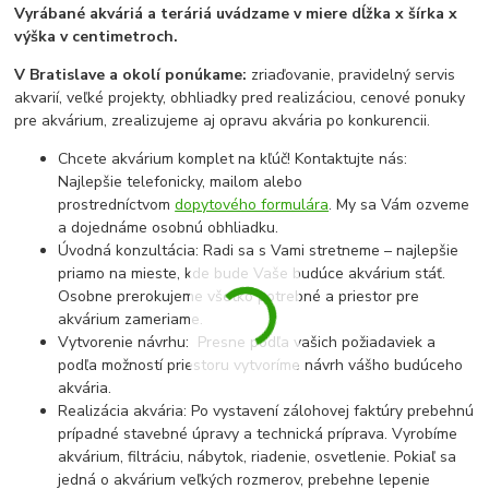
Vyrábané akváriá a teráriá uvádzame v miere dĺžka x šírka x
výška v centimetroch.
V Bratislave a okolí ponúkame:
zriaďovanie, pravidelný servis
akvarií, veľké projekty, obhliadky pred realizáciou, cenové ponuky
pre akvárium, zrealizujeme aj opravu akvária po konkurencii.
Chcete akvárium komplet na kľúč! Kontaktujte nás:
Najlepšie telefonicky, mailom alebo
prostredníctvom
dopytového formulára
. My sa Vám ozveme
a dojednáme osobnú obhliadku.
Úvodná konzultácia: Radi sa s Vami stretneme – najlepšie
priamo na mieste, kde bude Vaše budúce akvárium stáť.
Osobne prerokujeme všetko potrebné a priestor pre
akvárium zameriame.
Vytvorenie návrhu: Presne podľa vašich požiadaviek a
podľa možností priestoru vytvoríme návrh vášho budúceho
akvária.
Realizácia akvária: Po vystavení zálohovej faktúry prebehnú
prípadné stavebné úpravy a technická príprava. Vyrobíme
akvárium, filtráciu, nábytok, riadenie, osvetlenie. Pokiaľ sa
jedná o akvárium veľkých rozmerov, prebehne lepenie