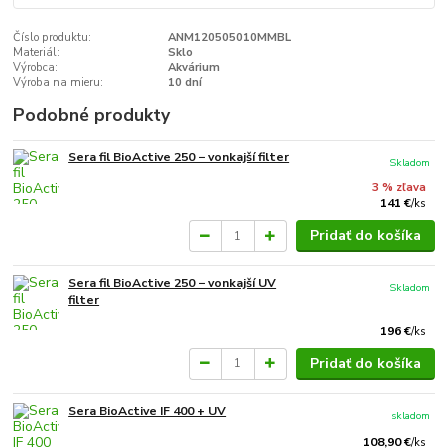
Číslo produktu:
ANM120505010MMBL
Materiál:
Sklo
Výrobca:
Akvárium
Výroba na mieru:
10 dní
Podobné produkty
Sera fil BioActive 250 − vonkajší filter
Skladom
3 % zľava
141 €
/
ks
Pridať do košíka
Sera fil BioActive 250 − vonkajší UV
Skladom
filter
196 €
/
ks
Pridať do košíka
Sera BioActive IF 400 + UV
skladom
108,90 €
/
ks