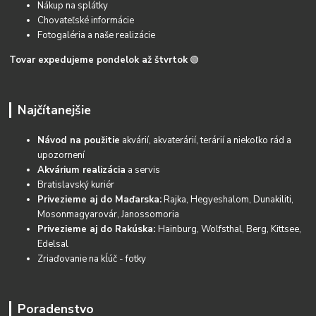
Nákup na splátky
Chovateľské informácie
Fotogaléria a naše realizácie
Tovar expedujeme pondelok až štvrtok
🟢
Najčítanejšie
Návod na použitie
akvárií, akvaterárií, terárií a niekoľko rád a
upozornení
Akvárium realizácia
a servis
Bratislavský kuriér
Privezieme aj do Maďarska:
Rajka, Hegyeshalom, Dunakiliti,
Mosonmagyarovár, Janossomoria
Privezieme aj do Rakúska:
Hainburg, Wolfsthal, Berg, Kittsee,
Edelsal
Zriaďovanie na kĺúč - fotky
Poradenstvo