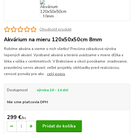
Ohodnotiť produkt
Akvárium na mieru 120x50x50cm 8mm
Robíme akvária a vieme o nich všetko! Precízna zákazková výroba
lepených akvárií. Vyrábané akváriá a teráriá uvádzame v miere dĺžka x
šírka x výška v centimetroch. V Bratislave a okolí ponúkame: zriaďovanie,
pravidelný servis akvarií, veľké projekty, obhliadky pred realizáciou,
cenové ponuky pre akv...
celý popis
Dostupnosť
výroba 10 - 14 dní
Nie sme platcovia DPH
299 €
/
ks
Pridať do košíka