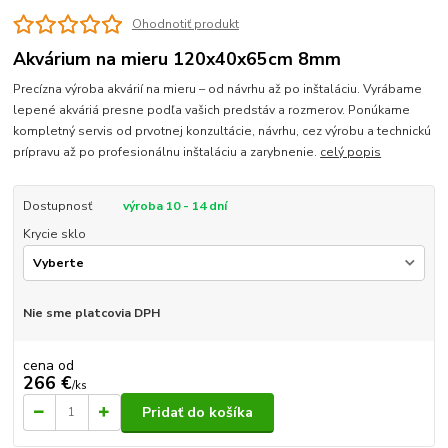
Ohodnotiť produkt
Akvárium na mieru 120x40x65cm 8mm
Precízna výroba akvárií na mieru – od návrhu až po inštaláciu. Vyrábame
lepené akváriá presne podľa vašich predstáv a rozmerov. Ponúkame
kompletný servis od prvotnej konzultácie, návrhu, cez výrobu a technickú
prípravu až po profesionálnu inštaláciu a zarybnenie.
celý popis
Dostupnosť
výroba 10 - 14 dní
Krycie sklo
Nie sme platcovia DPH
cena od
266 €
/
ks
Pridať do košíka