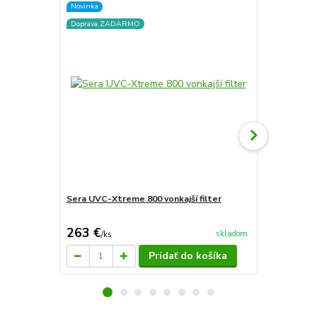
Novinka
Novinka
Doprava ZADARMO
Doprava ZA
Sera UVC-Xtreme 800 vonkajší filter
Sera UVC-Xt
263 €
298 €
skladom
/
ks
/
ks
Pridať do košíka