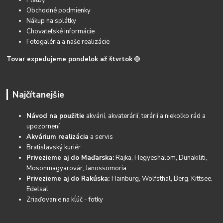
Obchodné podmienky
Nákup na splátky
Chovateľské informácie
Fotogaléria a naše realizácie
Tovar expedujeme pondelok až štvrtok
🟢
Najčítanejšie
Návod na použitie
akvárií, akvaterárií, terárií a niekoľko rád a
upozornení
Akvárium realizácia
a servis
Bratislavský kuriér
Privezieme aj do Maďarska:
Rajka, Hegyeshalom, Dunakiliti,
Mosonmagyarovár, Janossomoria
Privezieme aj do Rakúska:
Hainburg, Wolfsthal, Berg, Kittsee,
Edelsal
Zriaďovanie na kĺúč - fotky