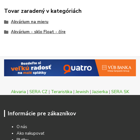
Tovar zaradený v kategóriách
Akvárium na mieru
Akvárium - sklo Float - číre
Akvaria
|
SERA CZ
|
Teraristika
|
Jewish
|
Jazierka
|
SERA SK
Informácie pre zákazníkov
O nás
Ako nakupovať
Platby