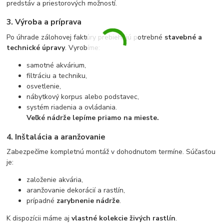
predstáv a priestorových možností.
3. Výroba a príprava
Po úhrade zálohovej faktúry prebiehajú potrebné
stavebné a
technické úpravy
. Vyrobíme:
samotné akvárium,
filtráciu a techniku,
osvetlenie,
nábytkový korpus alebo podstavec,
systém riadenia a ovládania.
Veľké nádrže lepíme priamo na mieste.
4. Inštalácia a aranžovanie
Zabezpečíme kompletnú montáž v dohodnutom termíne. Súčasťou
je:
založenie akvária,
aranžovanie dekorácií a rastlín,
prípadné
zarybnenie nádrže
.
K dispozícii máme aj
vlastné kolekcie živých rastlín
.