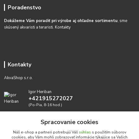
Poradenstvo
Dokážeme Vám poradiť pri výrobe aj ohľadne sortimentu
, sme
skúsený akvaristi a teraristi.
Kontakty
Kontakty
AkvaShop s.r.o.
Igor Heriban
+421915272027
(Po-Pia, 8-16 hod.)
akvashop@gmail.com
Spracovanie cookies
Náš e-shop a partneri potrebujú Váš
súhlas
s použitím súborov
cookies, aby Vám mohli zobrazovať informácie týkajúce sa Vašich