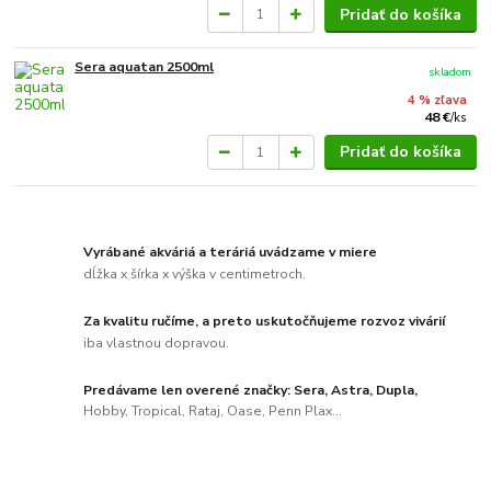
Pridať do košíka
Sera aquatan 2500ml
skladom
4 % zľava
48 €
/
ks
Pridať do košíka
Vyrábané akváriá a teráriá uvádzame v miere
dĺžka x šírka x výška v centimetroch.
Za kvalitu ručíme, a preto uskutočňujeme rozvoz vivárií
iba vlastnou dopravou.
Predávame len overené značky: Sera, Astra, Dupla,
Hobby, Tropical, Rataj, Oase, Penn Plax...