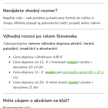
Nenájdete vhodný rozmer?
Napíšte nám – radi pridáme požadovaný formát do nášho e-
shopu. Môžete pripojiť aj jednoduchý náčrt, projekt alebo výkres.
Výhodný rozvoz po celom Slovensku
Zabezpečujeme
cenovo výhodnú dopravu akvárií, terárií,
paludárií, insektárií a akvaterárií
.
Cena dopravy v Bratislave 4.90 €
Cena dopravy od 12,- € v hraniciach
mapky
! výroba +
doručenie 10-14 dní
Cena dopravy 12.- €
mapka
pre
pohraničie okolie BA v AT a
HU
Cena dopravy od 25,- € mimo hraníc
mapky
! výroba +
doručenie 21 dní
Máte záujem o akvárium na kľúč?
Kontaktujte nás: