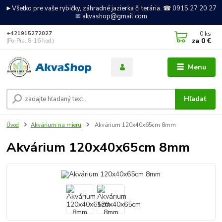
►Všetko pre vaše rybičky, záhradné jazierka či terária. ☎ 0915 27 20 27
✉ akvashop@gmail.com
0
ks
+421915272027
za
0 €
(Po-Pia, 8-16 hod.)
Menu
Hľadať
Úvod
Akvárium na mieru
Akvárium 120x40x65cm 8mm
Akvárium 120x40x65cm 8mm