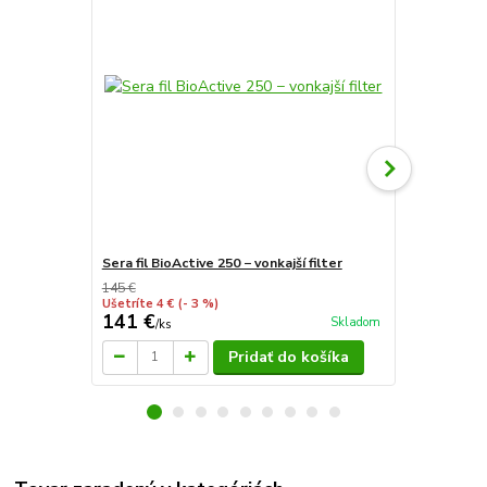
Sera fil BioActive 250 − vonkajší filter
Sera fil BioA
145 €
Ušetríte 4 €
(- 3 %)
141 €
196 €
Skladom
/
ks
/
ks
Pridať do košíka