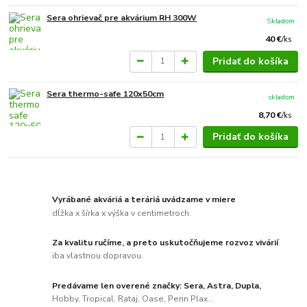
Sera ohrievač pre akvárium RH 300W
Skladom
40 €
/
ks
Pridať do košíka
Sera thermo-safe 120x50cm
skladom
8,70 €
/
ks
Pridať do košíka
Vyrábané akváriá a teráriá uvádzame v miere
dĺžka x šírka x výška v centimetroch.
Za kvalitu ručíme, a preto uskutočňujeme rozvoz vivárií
iba vlastnou dopravou.
Predávame len overené značky: Sera, Astra, Dupla,
Hobby, Tropical, Rataj, Oase, Penn Plax...