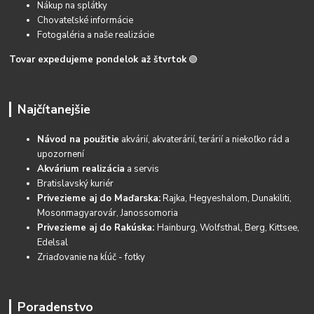
Nákup na splátky
Chovateľské informácie
Fotogaléria a naše realizácie
Tovar expedujeme pondelok až štvrtok
🟢
Najčítanejšie
Návod na použitie
akvárií, akvaterárií, terárií a niekoľko rád a
upozornení
Akvárium realizácia
a servis
Bratislavský kuriér
Privezieme aj do Maďarska:
Rajka, Hegyeshalom, Dunakiliti,
Mosonmagyarovár, Janossomoria
Privezieme aj do Rakúska:
Hainburg, Wolfsthal, Berg, Kittsee,
Edelsal
Zriaďovanie na kĺúč - fotky
Poradenstvo