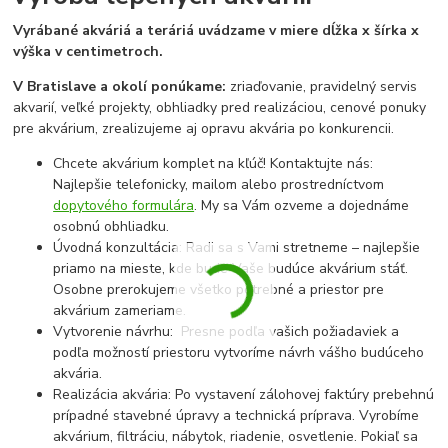
Vyrábané akváriá a teráriá uvádzame v miere dĺžka x šírka x
výška v centimetroch.
V Bratislave a okolí ponúkame:
zriaďovanie, pravidelný servis
akvarií, veľké projekty, obhliadky pred realizáciou, cenové ponuky
pre akvárium, zrealizujeme aj opravu akvária po konkurencii.
Chcete akvárium komplet na kľúč! Kontaktujte nás:
Najlepšie telefonicky, mailom alebo prostredníctvom
dopytového formulára
. My sa Vám ozveme a dojednáme
osobnú obhliadku.
Úvodná konzultácia: Radi sa s Vami stretneme – najlepšie
priamo na mieste, kde bude Vaše budúce akvárium stáť.
Osobne prerokujeme všetko potrebné a priestor pre
akvárium zameriame.
Vytvorenie návrhu: Presne podľa vašich požiadaviek a
podľa možností priestoru vytvoríme návrh vášho budúceho
akvária.
Realizácia akvária: Po vystavení zálohovej faktúry prebehnú
prípadné stavebné úpravy a technická príprava. Vyrobíme
akvárium, filtráciu, nábytok, riadenie, osvetlenie. Pokiaľ sa