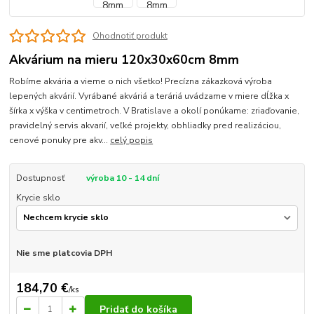
Ohodnotiť produkt
Akvárium na mieru 120x30x60cm 8mm
Robíme akvária a vieme o nich všetko! Precízna zákazková výroba
lepených akvárií. Vyrábané akváriá a teráriá uvádzame v miere dĺžka x
šírka x výška v centimetroch. V Bratislave a okolí ponúkame: zriaďovanie,
pravidelný servis akvarií, veľké projekty, obhliadky pred realizáciou,
cenové ponuky pre akv...
celý popis
Dostupnosť
výroba 10 - 14 dní
Krycie sklo
Nie sme platcovia DPH
184,70 €
/
ks
Pridať do košíka