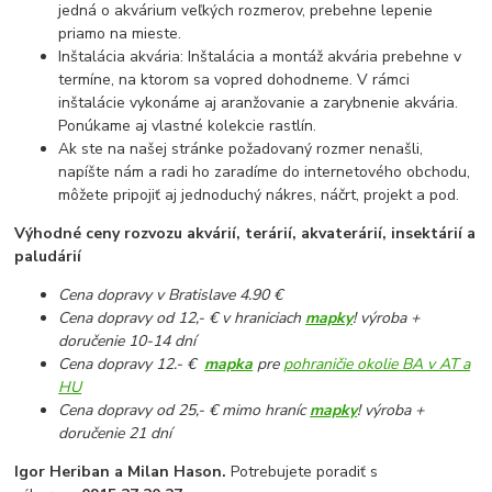
jedná o akvárium veľkých rozmerov, prebehne lepenie
priamo na mieste.
Inštalácia akvária: Inštalácia a montáž akvária prebehne v
termíne, na ktorom sa vopred dohodneme. V rámci
inštalácie vykonáme aj aranžovanie a zarybnenie akvária.
Ponúkame aj vlastné kolekcie rastlín.
Ak ste na našej stránke požadovaný rozmer nenašli,
napíšte nám a radi ho zaradíme do internetového obchodu,
môžete pripojiť aj jednoduchý nákres, náčrt, projekt a pod.
Výhodné ceny rozvozu akvárií, terárií, akvaterárií, insektárií a
paludárií
Cena dopravy v Bratislave 4.90 €
Cena dopravy od 12,- € v hraniciach
mapky
! výroba +
doručenie 10-14 dní
Cena dopravy 12.- €
mapka
pre
pohraničie okolie BA v AT a
HU
Cena dopravy od 25,- € mimo hraníc
mapky
! výroba +
doručenie 21 dní
Igor Heriban a Milan Hason.
Potrebujete poradiť s