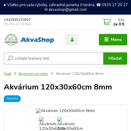
►Všetko pre vaše rybičky, záhradné jazierka či terária. ☎ 0915 27 20 27
✉ akvashop@gmail.com
0
ks
+421915272027
za
0 €
(Po-Pia, 8-16 hod.)
Menu
Hľadať
Úvod
Akvárium na mieru
Akvárium 120x30x60cm 8mm
Akvárium 120x30x60cm 8mm
Novinka