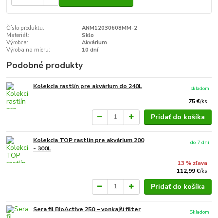
Číslo produktu:
ANM12030608MM-2
Materiál:
Sklo
Výrobca:
Akvárium
Výroba na mieru:
10 dní
Podobné produkty
Kolekcia rastlín pre akvárium do 240L
skladom
75 €
/
ks
Pridať do košíka
Kolekcia TOP rastlín pre akvárium 200
do 7 dní
- 300L
13 % zľava
112,99 €
/
ks
Pridať do košíka
Sera fil BioActive 250 − vonkajší filter
Skladom