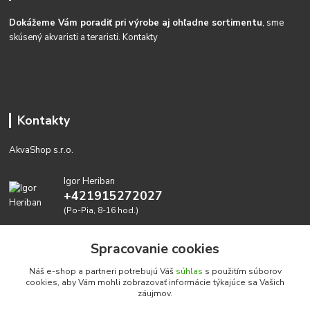
Dokážeme Vám poradiť pri výrobe aj ohľadne sortimentu
, sme
skúsený akvaristi a teraristi.
Kontakty
Kontakty
AkvaShop s.r.o.
Igor Heriban
+421915272027
(Po-Pia, 8-16 hod.)
akvashop@gmail.com
Spracovanie cookies
Náš e-shop a partneri potrebujú Váš
súhlas
s použitím súborov
cookies, aby Vám mohli zobrazovať informácie týkajúce sa Vašich
záujmov.