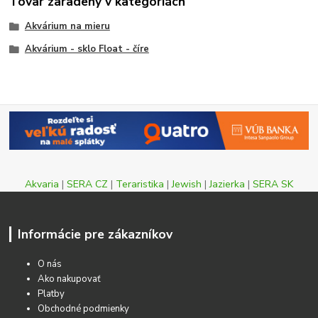
Tovar zaradený v kategóriách
Akvárium na mieru
Akvárium - sklo Float - číre
Akvaria
|
SERA CZ
|
Teraristika
|
Jewish
|
Jazierka
|
SERA SK
Informácie pre zákazníkov
O nás
Ako nakupovať
Platby
Obchodné podmienky