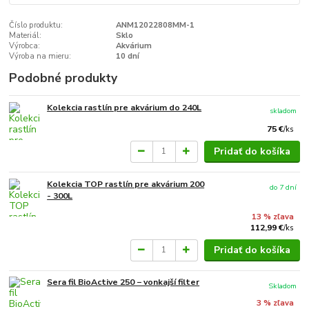
Číslo produktu:
ANM12022808MM-1
Materiál:
Sklo
Výrobca:
Akvárium
Výroba na mieru:
10 dní
Podobné produkty
Kolekcia rastlín pre akvárium do 240L
skladom
75 €
/
ks
Pridať do košíka
Kolekcia TOP rastlín pre akvárium 200
do 7 dní
- 300L
13 % zľava
112,99 €
/
ks
Pridať do košíka
Sera fil BioActive 250 − vonkajší filter
Skladom
3 % zľava