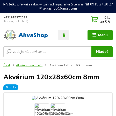
►Všetko pre vaše rybičky, záhradné jazierka či terária. ☎ 0915 27 20 27
✉ akvashop@gmail.com
0
ks
+421915272027
za
0 €
(Po-Pia, 8-16 hod.)
Menu
Hľadať
Úvod
Akvárium na mieru
Akvárium 120x28x60cm 8mm
Akvárium 120x28x60cm 8mm
Novinka