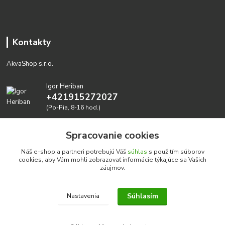
Kontakty
AkvaShop s.r.o.
Igor Heriban
+421915272027
(Po-Pia, 8-16 hod.)
akvashop@gmail.com
Spracovanie cookies
Náš e-shop a partneri potrebujú Váš
súhlas
s použitím súborov
cookies, aby Vám mohli zobrazovať informácie týkajúce sa Vašich
záujmov.
Súhlasím
Nastavenia
Realizujeme prírodné akvária: AkvaShop s.r.o. • IBAN:
SK3911000000002947087849