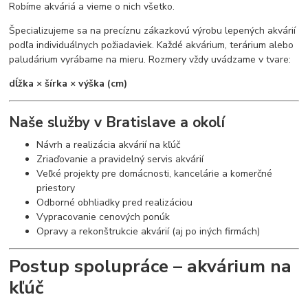
Robíme akváriá a vieme o nich všetko.
Špecializujeme sa na precíznu zákazkovú výrobu lepených akvárií
podľa individuálnych požiadaviek. Každé akvárium, terárium alebo
paludárium vyrábame na mieru. Rozmery vždy uvádzame v tvare:
dĺžka × šírka × výška (cm)
Naše služby v Bratislave a okolí
Návrh a realizácia akvárií na kľúč
Zriaďovanie a pravidelný servis akvárií
Veľké projekty pre domácnosti, kancelárie a komerčné
priestory
Odborné obhliadky pred realizáciou
Vypracovanie cenových ponúk
Opravy a rekonštrukcie akvárií (aj po iných firmách)
Postup spolupráce – akvárium na
kľúč