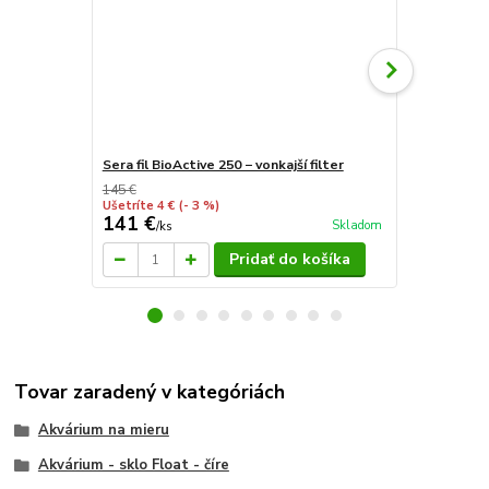
Sera fil BioActive 250 − vonkajší filter
Sera fil BioA
145 €
Ušetríte 4 €
(- 3 %)
141 €
196 €
Skladom
/
ks
/
ks
Pridať do košíka
Tovar zaradený v kategóriách
Akvárium na mieru
Akvárium - sklo Float - číre