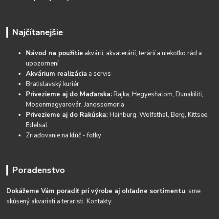
Najčítanejšie
Návod na použitie
akvárií, akvaterárií, terárií a niekoľko rád a
upozornení
Akvárium realizácia
a servis
Bratislavský kuriér
Privezieme aj do Maďarska:
Rajka, Hegyeshalom, Dunakiliti,
Mosonmagyarovár, Janossomoria
Privezieme aj do Rakúska:
Hainburg, Wolfsthal, Berg, Kittsee,
Edelsal
Zriaďovanie na kĺúč - fotky
Poradenstvo
Dokážeme Vám poradiť pri výrobe aj ohľadne sortimentu
, sme
skúsený akvaristi a teraristi.
Kontakty