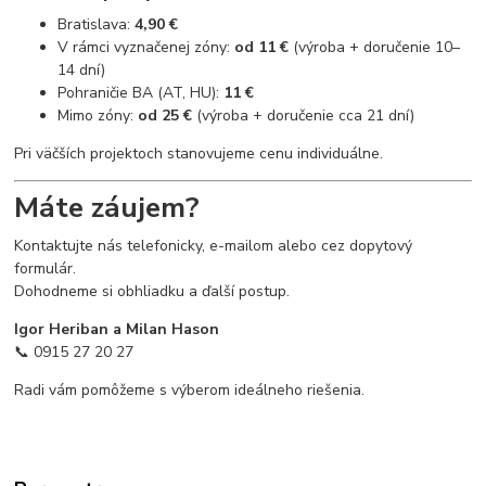
Bratislava:
4,90 €
V rámci vyznačenej zóny:
od 11 €
(výroba + doručenie 10–
14 dní)
Pohraničie BA (AT, HU):
11 €
Mimo zóny:
od 25 €
(výroba + doručenie cca 21 dní)
Pri väčších projektoch stanovujeme cenu individuálne.
Máte záujem?
Kontaktujte nás telefonicky, e-mailom alebo cez dopytový
formulár.
Dohodneme si obhliadku a ďalší postup.
Igor Heriban a Milan Hason
📞 0915 27 20 27
Radi vám pomôžeme s výberom ideálneho riešenia.