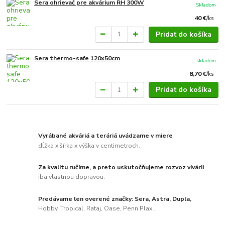
Sera ohrievač pre akvárium RH 300W
Skladom
40 €
/
ks
Pridať do košíka
Sera thermo-safe 120x50cm
skladom
8,70 €
/
ks
Pridať do košíka
Vyrábané akváriá a teráriá uvádzame v miere
dĺžka x šírka x výška v centimetroch.
Za kvalitu ručíme, a preto uskutočňujeme rozvoz vivárií
iba vlastnou dopravou.
Predávame len overené značky: Sera, Astra, Dupla,
Hobby, Tropical, Rataj, Oase, Penn Plax...