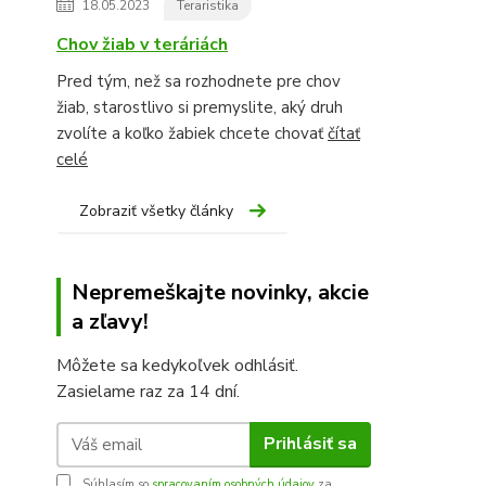
18.05.2023
Teraristika
Chov žiab v teráriách
Pred tým, než sa rozhodnete pre chov
žiab, starostlivo si premyslite, aký druh
zvolíte a koľko žabiek chcete chovať
čítať
celé
Zobraziť všetky články
Nepremeškajte novinky, akcie
a zľavy!
Môžete sa kedykoľvek odhlásiť.
Zasielame raz za 14 dní.
Prihlásiť sa
Súhlasím so
spracovaním osobných údajov
za