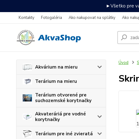
►Všetko pre va
Kontakty
Fotogaléria
Ako nakupovať na splátky
Ako naku
Úvod
S
Akvárium na mieru
Skri
Terárium na mieru
Terárium otvorené pre
suchozemské korytnačky
Akvateráriá pre vodné
korytnačky
Terárium pre iné zvieratá