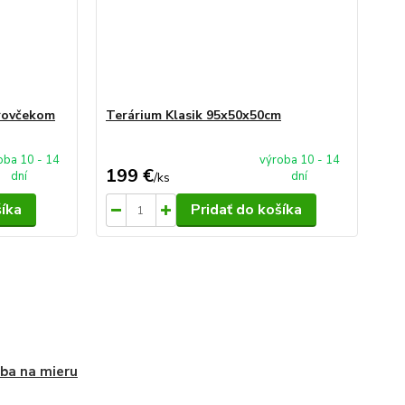
trovčekom
Terárium Klasik 95x50x50cm
oba 10 - 14
výroba 10 - 14
199 €
dní
dní
/
ks
šíka
Pridať do košíka
ba na mieru