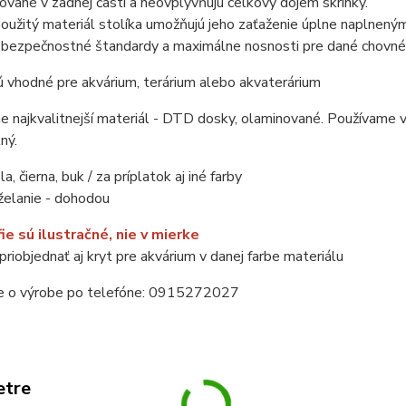
ované v zadnej časti a neovplyvňujú celkový dojem skrinky.
použitý materiál stolíka umožňujú jeho zaťaženie úplne naplnen
e bezpečnostné štandardy a maximálne nosnosti pre dané chovné
ú vhodné pre akvárium, terárium alebo akvaterárium
 najkvalitnejší materiál - DTD dosky, olaminované. Používame 
ný.
la, čierna, buk / za príplatok aj iné farby
želanie - dohodou
ie sú ilustračné, nie v mierke
riobjednať aj kryt pre akvárium v danej farbe materiálu
ie o výrobe po telefóne: 0915272027
etre