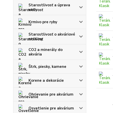
Starostlivosť a úprava
vody
Krmivo pre ryby
Starostlivosť o akváriové
rastliny
CO2 a minerály do
akvária
Štrk, piesky, kamene
Korene a dekorácie
Ohrievanie pre akvárium
Osvetlenie pre akvárium