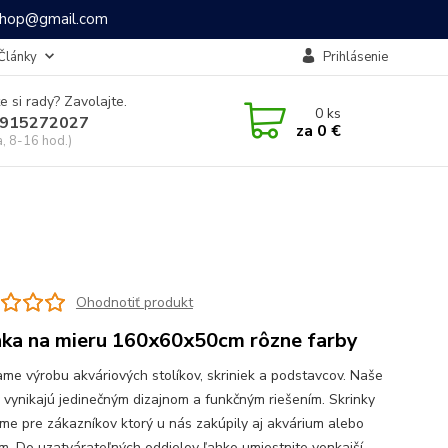
ashop@gmail.com
Články
Prihlásenie
e si rady? Zavolajte.
0
ks
915272027
za
0 €
a, 8-16 hod.)
Ohodnotiť produkt
nka na mieru 160x60x50cm rôzne farby
me výrobu akváriových stolíkov, skriniek a podstavcov. Naše
y vynikajú jedinečným dizajnom a funkčným riešením. Skrinky
me pre zákazníkov ktorý u nás zakúpily aj akvárium alebo
um. Do uzatvárateľných oddielov ľahko umiestnite vonkajší