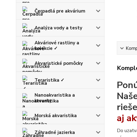
Čerpadlá pre akvárium
Analýza vody a testy
Akváriové rastliny a
kolekcie ✓
Kompl
Akvaristické pomôcky
Komple
Teraristika ✓
Ponú
Naše
Nanoakvaristika a
krevety
rieš
aj a
Morská akvaristika
Do uzatvá
Záhradné jazierka