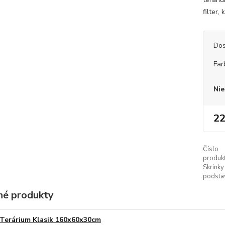
filter,
Dos
Far
Nie
22
Číslo
produkt
Skrinky
podsta
é produkty
Terárium Klasik 160x60x30cm