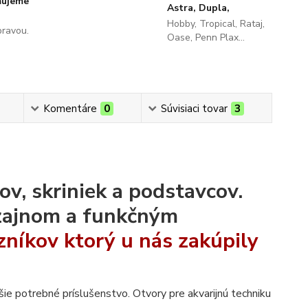
ňujeme
Astra, Dupla,
Hobby, Tropical, Rataj,
pravou.
Oase, Penn Plax...
Komentáre
0
Súvisiaci tovar
3
v, skriniek a podstavcov.
izajnom a funkčným
níkov ktorý u nás zakúpily
šie potrebné príslušenstvo. Otvory pre akvarijnú techniku