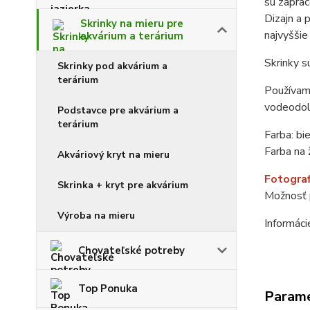
sú zaprac
Dizajn a 
Skrinky na mieru pre
najvyšši
akvárium a terárium
Skrinky s
Skrinky pod akvárium a
terárium
Používame
vodeodol
Podstavce pre akvárium a
terárium
Farba: bie
Farba na 
Akváriový kryt na mieru
Fotograf
Skrinka + kryt pre akvárium
Možnosť p
Výroba na mieru
Informác
Chovateľské potreby
Top Ponuka
Param