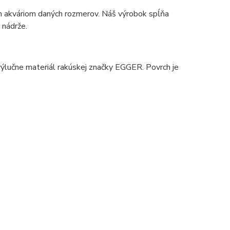
ým akváriom daných rozmerov. Náš výrobok spĺňa
 nádrže.
výlučne materiál rakúskej značky EGGER. Povrch je