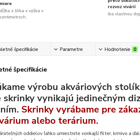
preto uskutoč
miere
rozvoz vivárií
dĺžka x šírka x výška v
iba vlastnou do
centimetroch.
etné špecifikácie
Parametre
Hodnotenie
0
tné špecifikácie
kame výrobu akváriových stolíko
 skrinky vynikajú jedinečným d
ením.
Skrinky vyrábame pre zákaz
kvárium alebo terárium.
rateľných oddielov ľahko umiestnite vonkajší filter, krmivo a ďal