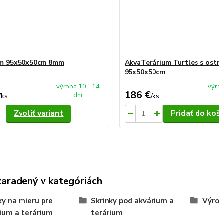
um 95x50x50cm 8mm
AkvaTerárium Turtles s os
95x50x50cm
výroba 10 - 14
výr
186 €
dní
/
ks
/
ks
Zvoliť variant
Pridať do ko
zaradený v kategóriách
ky na mieru pre
Skrinky pod akvárium a
Výro
ium a terárium
terárium