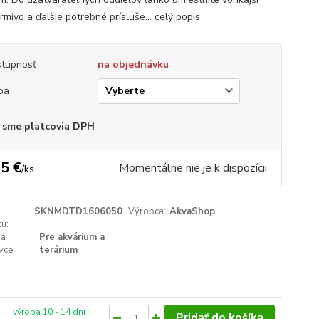
 krmivo a ďalšie potrebné prísluše...
celý popis
tupnosť
na objednávku
ba
 sme platcovia DPH
5 €
Momentálne nie je k dispozícii
/
ks
SKNMDTD1606050
Výrobca:
AkvaShop
u:
 a
Pre akvárium a
vce:
terárium
výroba 10 - 14 dní
Pridať do košíka