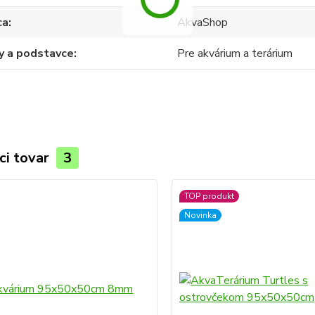
ca
AkvaShop
y a podstavce
Pre akvárium a terárium
ci tovar
3
TOP produkt
Novinka