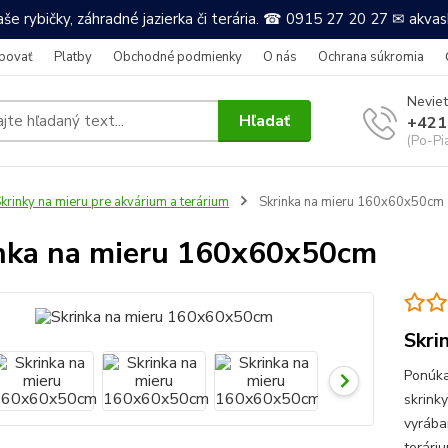
še rybičky, záhradné jazierka či terária. ☎ 0915 27 20 27 ✉ akv
povať
Platby
Obchodné podmienky
O nás
Ochrana súkromia
Neviet
Hľadať
+421
(Po-Pi
krinky na mieru pre akvárium a terárium
Skrinka na mieru 160x60x50cm
nka na mieru 160x60x50cm
Skri
Ponúka
skrink
vyrába
terári