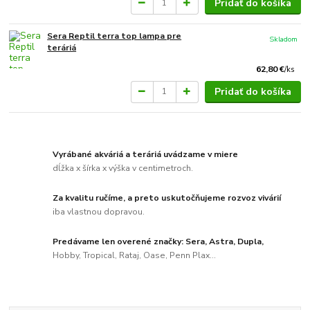
Pridať do košíka
Sera Reptil terra top lampa pre
Skladom
teráriá
62,80 €
/
ks
Pridať do košíka
Vyrábané akváriá a teráriá uvádzame v miere
dĺžka x šírka x výška v centimetroch.
Za kvalitu ručíme, a preto uskutočňujeme rozvoz vivárií
iba vlastnou dopravou.
Predávame len overené značky: Sera, Astra, Dupla,
Hobby, Tropical, Rataj, Oase, Penn Plax...