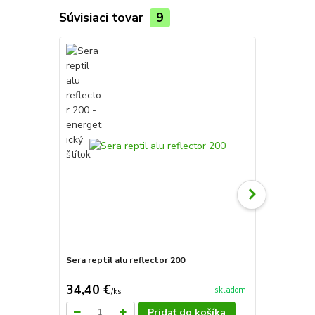
Súvisiaci tovar
9
TOP produkt
Novinka
Sera reptil alu reflector 200
Sera reptil 
34,40 €
27,90 €
skladom
/
ks
/
k
Pridať do košíka