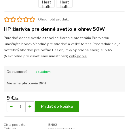
Ohodnotiť produkt
HP žiarivka pre denné svetlo a ohrev 50W
Prírodné denné svetlo a tepelné žiarenie pre terária Pre tvorbu
lunečných bodov Vhodné pre stredné a veľké terária Predradník nie je
potrebný Vhodné pre bežné E27 objímky Spotreba energie: 50W
(Nevhodné pre osvetlenie miestností)
celý popis
Dostupnosť
skladom
Nie sme platcovia DPH
9 €
/
ks
Pridať do košíka
Číslo produktu:
BN02