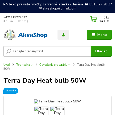
►Všetko pre vaše rybičky, záhradné jazierka či terária. ☎ 0915 27 20 27
✉ akvashop@gmail.com
0
ks
+421915272027
za
0 €
(Po-Pia, 8-16 hod.)
Menu
Hľadať
Úvod
Teraristika ✓
Osvetlenie pre terárium
Terra Day Heat bulb
50W
Terra Day Heat bulb 50W
Novinka