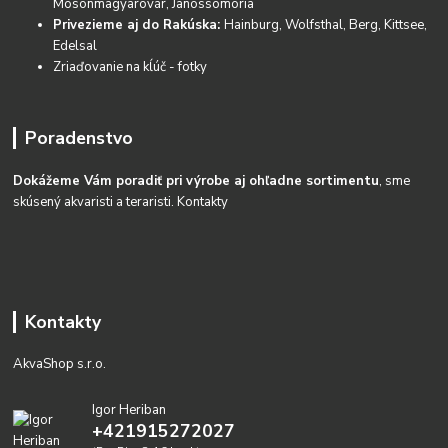
Mosonmagyarovár, Janossomoria
Privezieme aj do Rakúska:
Hainburg, Wolfsthal, Berg, Kittsee,
Edelsal
Zriaďovanie na kĺúč - fotky
Poradenstvo
Dokážeme Vám poradiť pri výrobe aj ohľadne sortimentu
, sme
skúsený akvaristi a teraristi.
Kontakty
Kontakty
AkvaShop s.r.o.
Igor Heriban
+421915272027