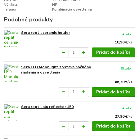
EAN kód:
5907708635617
Výrobca:
HP
Terárium:
Kombinácia osvetlenia
Podobné produkty
Sera reptil ceramic holder
skladom
18,90 €
/
ks
Pridať do košíka
Sera LED Moonlight zostava nočného
Skladom
riadenia a osvetlenia
66,70 €
/
ks
Pridať do košíka
Sera reptil alu reflector 150
skladom
27,90 €
/
ks
Pridať do košíka