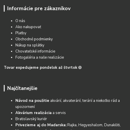
Informácie pre zákazníkov
O nás
Ako nakupovať
Platby
Obchodné podmienky
Nákup na splátky
Chovateľské informácie
Fotogaléria a naše realizácie
Tovar expedujeme pondelok až štvrtok
🟢
Najčítanejšie
Návod na použitie
akvárií, akvaterárií, terárií a niekoľko rád a
upozornení
Akvárium realizácia
a servis
Bratislavský kuriér
Privezieme aj do Maďarska:
Rajka, Hegyeshalom, Dunakiliti,