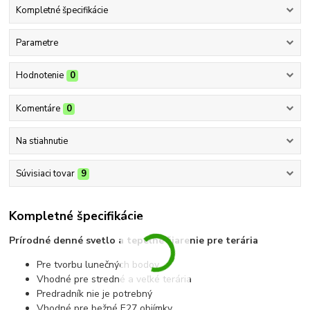
Kompletné špecifikácie
Parametre
Hodnotenie
0
Komentáre
0
Na stiahnutie
Súvisiaci tovar
9
Kompletné špecifikácie
Prírodné denné svetlo a tepelné žiarenie pre terária
Pre tvorbu lunečných bodov
Vhodné pre stredné a veľké terária
Predradník nie je potrebný
Vhodné pre bežné E27 objímky