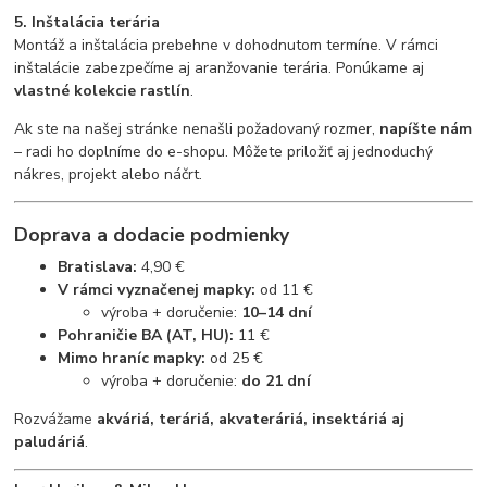
5. Inštalácia terária
Montáž a inštalácia prebehne v dohodnutom termíne. V rámci
inštalácie zabezpečíme aj aranžovanie terária. Ponúkame aj
vlastné kolekcie rastlín
.
Ak ste na našej stránke nenašli požadovaný rozmer,
napíšte nám
– radi ho doplníme do e-shopu. Môžete priložiť aj jednoduchý
nákres, projekt alebo náčrt.
Doprava a dodacie podmienky
Bratislava:
4,90 €
V rámci vyznačenej mapky:
od 11 €
výroba + doručenie:
10–14 dní
Pohraničie BA (AT, HU):
11 €
Mimo hraníc mapky:
od 25 €
výroba + doručenie:
do 21 dní
Rozvážame
akváriá, teráriá, akvateráriá, insektáriá aj
paludáriá
.