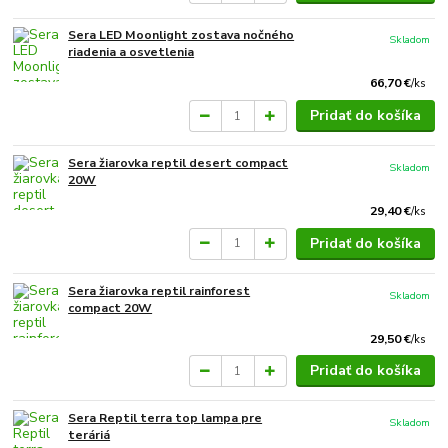
Sera LED Moonlight zostava nočného
Skladom
riadenia a osvetlenia
66,70 €
/
ks
Pridať do košíka
Sera žiarovka reptil desert compact
Skladom
20W
29,40 €
/
ks
Pridať do košíka
Sera žiarovka reptil rainforest
Skladom
compact 20W
29,50 €
/
ks
Pridať do košíka
Sera Reptil terra top lampa pre
Skladom
teráriá