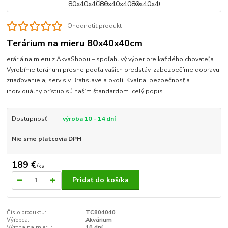
Ohodnotiť produkt
Terárium na mieru 80x40x40cm
eráriá na mieru z AkvaShopu – spoľahlivý výber pre každého chovateľa.
Vyrobíme terárium presne podľa vašich predstáv, zabezpečíme dopravu,
zriaďovanie aj servis v Bratislave a okolí. Kvalita, bezpečnosť a
individuálny prístup sú naším štandardom.
celý popis
Dostupnosť
výroba 10 - 14 dní
Nie sme platcovia DPH
189 €
/
ks
Pridať do košíka
Číslo produktu:
TC804040
Výrobca:
Akvárium
Výroba na mieru:
10 dní