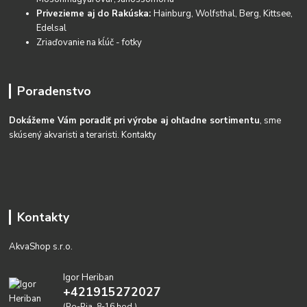
Privezieme aj do Rakúska:
Hainburg, Wolfsthal, Berg, Kittsee,
Edelsal
Zriaďovanie na kĺúč - fotky
Poradenstvo
Dokážeme Vám poradiť pri výrobe aj ohľadne sortimentu
, sme
skúsený akvaristi a teraristi.
Kontakty
Kontakty
AkvaShop s.r.o.
Igor Heriban
+421915272027
(Po-Pia, 8-16 hod.)