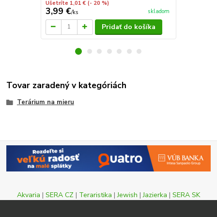
Ušetríte 1,01 €
(- 20 %)
3,99 €
4,50 €
skladom
/
ks
/
ks
Pridať do košíka
Tovar zaradený v kategóriách
Terárium na mieru
Akvaria
|
SERA CZ
|
Teraristika
|
Jewish
|
Jazierka
|
SERA SK