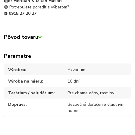
Igor Heriban & Milan Hason
🟢 Potrebujete poradiť s výberom?
☎️
0915 27 20 27
Pôvod tovaru
Parametre
Výrobca
Akvárium
Výroba na mieru
10 dní
Terárium / paludárium
Pre chameleóny, rastliny
Doprava
Bezpečné doručenie vlastným
autom