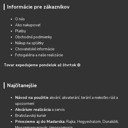
Informácie pre zákazníkov
O nás
Ako nakupovať
Platby
Obchodné podmienky
Nákup na splátky
Chovateľské informácie
Fotogaléria a naše realizácie
Tovar expedujeme pondelok až štvrtok
🟢
Najčítanejšie
Návod na použitie
akvárií, akvaterárií, terárií a niekoľko rád a
upozornení
Akvárium realizácia
a servis
Bratislavský kuriér
Privezieme aj do Maďarska:
Rajka, Hegyeshalom, Dunakiliti,
Mosonmagyarovár, Janossomoria