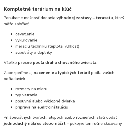
Kompletné terárium na kľúč
Ponúkame možnosť dodania
výhodnej zostavy – terasetu
, ktorý
môže zahŕňať:
osvetlenie
vykurovanie
meraciu techniku (teplota, vlhkosť)
substráty a doplnky
Všetko
presne podľa druhu chovaného zvieraťa
.
Zabezpečíme aj
nacenenie atypických terárií
podľa vašich
požiadaviek:
rozmery na mieru
typ vetrania
posuvné alebo výklopné dvierka
príprava na elektroinštaláciu
Pri špeciálnych tvaroch, atypoch alebo rozmeroch stačí dodať
jednoduchý nákres alebo náčrt
– pokojne len ručne skicovaný.