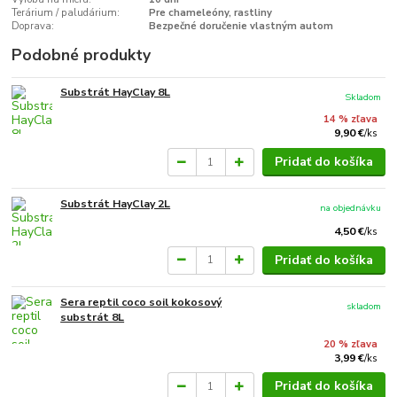
Terárium / paludárium:
Pre chameleóny, rastliny
Doprava:
Bezpečné doručenie vlastným autom
Podobné produkty
Substrát HayClay 8L
Skladom
14 % zľava
9,90 €
/
ks
Pridať do košíka
Substrát HayClay 2L
na objednávku
4,50 €
/
ks
Pridať do košíka
Sera reptil coco soil kokosový
skladom
substrát 8L
20 % zľava
3,99 €
/
ks
Pridať do košíka