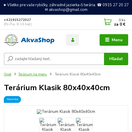
►Všetko pre vaše rybičky, záhradné jazierka či terária. ☎ 0915 27 20 27
✉ akvashop@gmail.com
0
ks
+421915272027
za
0 €
(Po-Pia, 8-16 hod.)
Menu
Hľadať
Úvod
Terárium na mieru
Terárium Klasik 80x40x40cm
Terárium Klasik 80x40x40cm
Novinka