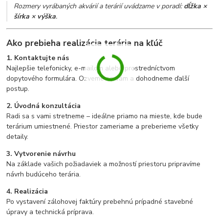
Rozmery vyrábaných akvárií a terárií uvádzame v poradí:
dĺžka ×
šírka × výška
.
Ako prebieha realizácia terária na kľúč
1. Kontaktujte nás
Najlepšie telefonicky, e-mailom alebo prostredníctvom
dopytového formulára. Ozveme sa vám a dohodneme ďalší
postup.
2. Úvodná konzultácia
Radi sa s vami stretneme – ideálne priamo na mieste, kde bude
terárium umiestnené. Priestor zameriame a preberieme všetky
detaily.
3. Vytvorenie návrhu
Na základe vašich požiadaviek a možností priestoru pripravíme
návrh budúceho terária.
4. Realizácia
Po vystavení zálohovej faktúry prebehnú prípadné stavebné
úpravy a technická príprava.