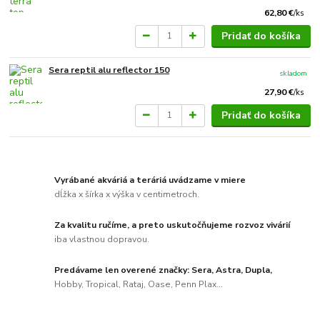
62,80 €
/
ks
Pridať do košíka
Sera reptil alu reflector 150
skladom
27,90 €
/
ks
Pridať do košíka
Vyrábané akváriá a teráriá uvádzame v miere
dĺžka x šírka x výška v centimetroch.
Za kvalitu ručíme, a preto uskutočňujeme rozvoz vivárií
iba vlastnou dopravou.
Predávame len overené značky: Sera, Astra, Dupla,
Hobby, Tropical, Rataj, Oase, Penn Plax...