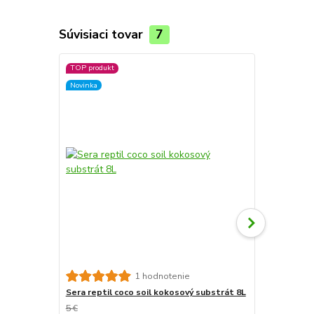
Súvisiaci tovar
7
TOP produkt
Novinka
Substrát Ha
1 hodnotenie
Sera reptil coco soil kokosový substrát 8L
5 €