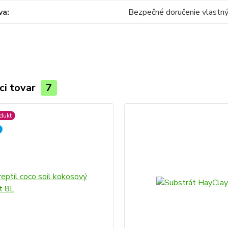
va
Bezpečné doručenie vlast
ci tovar
7
dukt