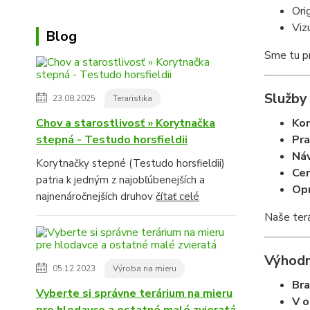
Ori
Viz
Blog
Sme tu pr
Služby 
23.08.2025
Teraristika
Chov a starostlivosť » Korytnačka
Kom
stepná - Testudo horsfieldii
Pra
Náv
Korytnačky stepné (Testudo horsfieldii)
Cen
patria k jedným z najobľúbenejších a
Opr
najnenáročnejších druhov
čítať celé
Naše ter
Výhodn
05.12.2023
Výroba na mieru
Bra
Vyberte si správne terárium na mieru
V o
pre hlodavce a ostatné malé zvieratá