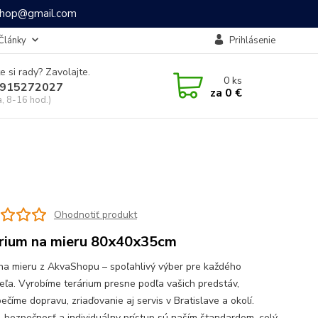
ashop@gmail.com
Články
Prihlásenie
e si rady? Zavolajte.
0
ks
915272027
za
0 €
a, 8-16 hod.)
Ohodnotiť produkt
rium na mieru 80x40x35cm
 na mieru z AkvaShopu – spoľahlivý výber pre každého
eľa. Vyrobíme terárium presne podľa vašich predstáv,
číme dopravu, zriaďovanie aj servis v Bratislave a okolí.
a, bezpečnosť a individuálny prístup sú naším štandardom.
celý