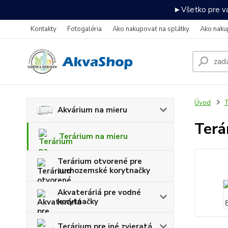
►Všetko pre va
Kontakty
Fotogaléria
Ako nakupovať na splátky
Ako naku
Úvod
T
Akvárium na mieru
Terá
Terárium na mieru
Terárium otvorené pre
suchozemské korytnačky
Akvateráriá pre vodné
korytnačky
Terárium pre iné zvieratá