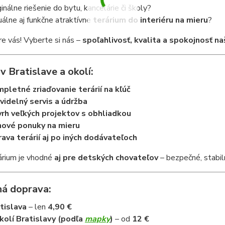
ginálne riešenie do bytu, kancelárie či školy?
uálne aj funkčne atraktívne
terárium do interiéru na mieru
?
e vás! Vyberte si nás –
spoľahlivosť, kvalita a spokojnosť na
v Bratislave a okolí:
pletné zriaďovanie terárií na kľúč
videlný servis a údržba
rh veľkých projektov s obhliadkou
ové ponuky na mieru
ava terárií aj po iných dodávateľoch
árium je vhodné
aj pre detských chovateľov
– bezpečné, stabil
á doprava:
tislava
– len
4,90 €
kolí Bratislavy (podľa
mapky
)
– od
12 €