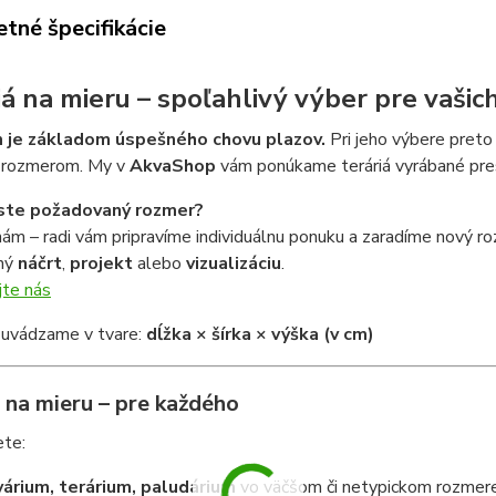
tné špecifikácie
iá na mieru – spoľahlivý výber pre vašic
 je základom úspešného chovu plazov.
Pri jeho výbere preto
 rozmerom. My v
AkvaShop
vám ponúkame teráriá vyrábané pres
 ste požadovaný rozmer?
ám – radi vám pripravíme individuálnu ponuku a zaradíme nový ro
hý
náčrt
,
projekt
alebo
vizualizáciu
.
jte nás
uvádzame v tvare:
dĺžka × šírka × výška (v cm)
 na mieru – pre každého
ete:
árium, terárium, paludárium
vo väčšom či netypickom rozmer