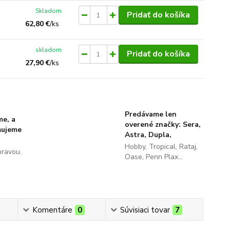
Skladom
Pridať do košíka
62,80 €
/
ks
skladom
Pridať do košíka
27,90 €
/
ks
Predávame len
me, a
overené značky: Sera,
ňujeme
Astra, Dupla,
Hobby, Tropical, Rataj,
pravou.
Oase, Penn Plax...
Komentáre
0
Súvisiaci tovar
7