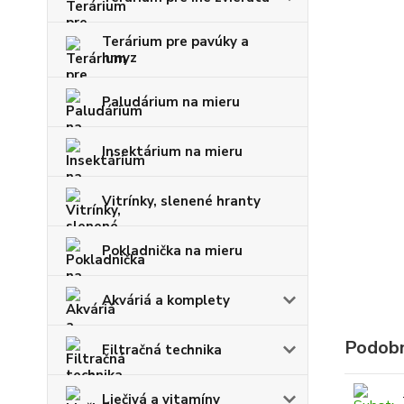
Terárium pre pavúky a
hmyz
Paludárium na mieru
Insektárium na mieru
Vitrínky, slenené hranty
Pokladnička na mieru
Akváriá a komplety
Podobn
Filtračná technika
Liečivá a vitamíny