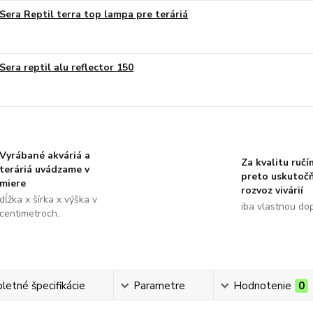
Sera Reptil terra top lampa pre teráriá
Sera reptil alu reflector 150
Vyrábané akváriá a
Za kvalitu ručí
teráriá uvádzame v
preto uskutoč
miere
rozvoz vivárií
dĺžka x šírka x výška v
iba vlastnou do
centimetroch.
etné špecifikácie
Parametre
Hodnotenie
0