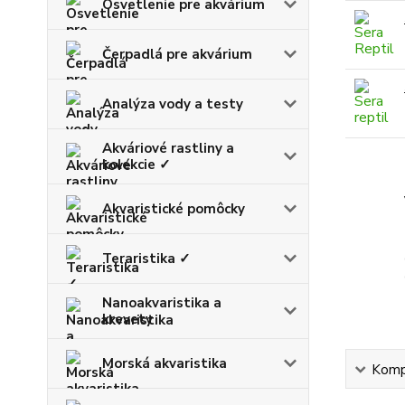
Osvetlenie pre akvárium
Čerpadlá pre akvárium
Analýza vody a testy
Akváriové rastliny a
kolekcie ✓
Akvaristické pomôcky
Teraristika ✓
Nanoakvaristika a
krevety
Morská akvaristika
Kompl