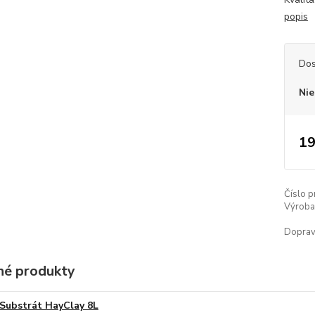
popis
Dos
Nie
19
Číslo p
Výroba 
Doprav
é produkty
Substrát HayClay 8L