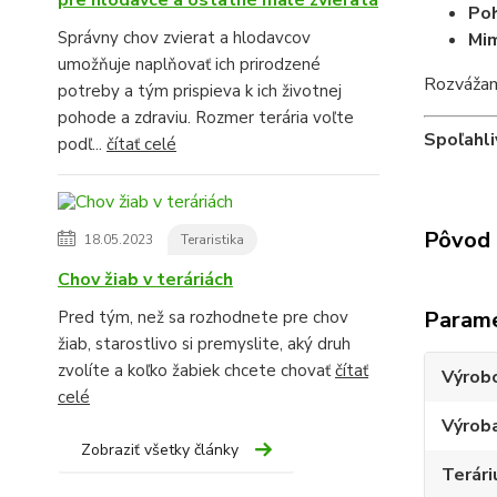
Poh
Správny chov zvierat a hlodavcov
Mi
umožňuje naplňovať ich prirodzené
Rozváža
potreby a tým prispieva k ich životnej
pohode a zdraviu. Rozmer terária voľte
Spoľahli
podľ...
čítať celé
Pôvod 
18.05.2023
Teraristika
Chov žiab v teráriách
Param
Pred tým, než sa rozhodnete pre chov
žiab, starostlivo si premyslite, aký druh
zvolíte a koľko žabiek chcete chovať
čítať
Výrob
celé
Výroba
Zobraziť všetky články
Terári