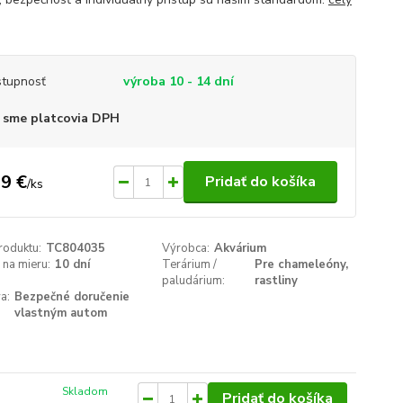
tupnosť
výroba 10 - 14 dní
 sme platcovia DPH
9 €
Pridať do košíka
/
ks
roduktu:
TC804035
Výrobca:
Akvárium
na mieru:
10 dní
Terárium /
Pre chameleóny,
paludárium:
rastliny
a:
Bezpečné doručenie
vlastným autom
Skladom
Pridať do košíka