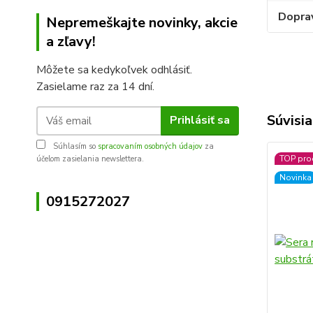
Dopra
Nepremeškajte novinky, akcie
a zľavy!
Môžete sa kedykoľvek odhlásiť.
Zasielame raz za 14 dní.
Súvisia
Prihlásiť sa
Súhlasím so
spracovaním osobných údajov
za
TOP pro
účelom zasielania newslettera.
Novinka
0915272027