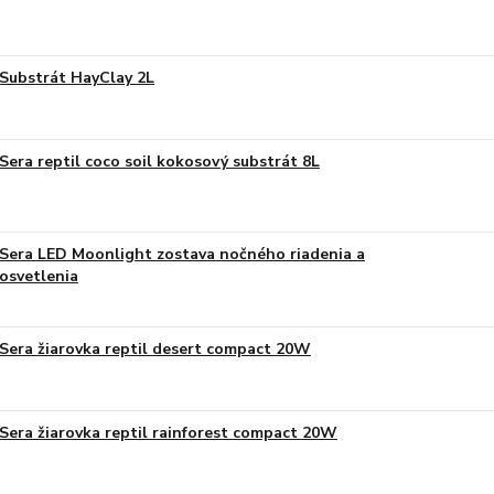
Substrát HayClay 2L
Sera reptil coco soil kokosový substrát 8L
Sera LED Moonlight zostava nočného riadenia a
osvetlenia
Sera žiarovka reptil desert compact 20W
Sera žiarovka reptil rainforest compact 20W