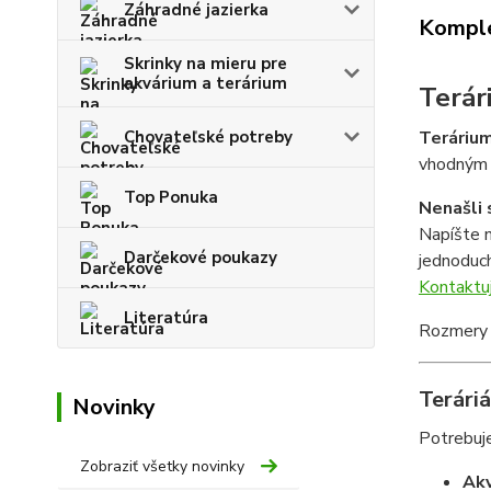
Záhradné jazierka
Komple
Skrinky na mieru pre
akvárium a terárium
Terár
Chovateľské potreby
Terárium
vhodným
Top Ponuka
Nenašli
Napíšte n
Darčekové poukazy
jednoduc
Kontaktu
Literatúra
Rozmery 
Teráriá
Novinky
Potrebuj
Zobraziť všetky novinky
Akv