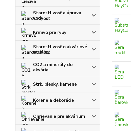
Starostlivosť a úprava
vody
Krmivo pre ryby
Starostlivosť o akváriové
rastliny
CO2 a minerály do
akvária
Štrk, piesky, kamene
Korene a dekorácie
Ohrievanie pre akvárium