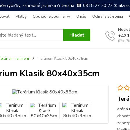
še rybičky, záhradné jazierka či terária. ☎ 0915 27 20 27 ✉ akv
povať
Platby
Obchodné podmienky
O nás
Ochrana súkromia
Neviet
Hľadať
+421
(Po-Pi
erárium na mieru
Terárium Klasik 80x40x35cm
rium Klasik 80x40x35cm
Terá
eráriá
chovat
zabezpe
Kvalit