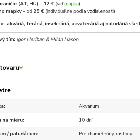
raničie (AT, HU)
–
12 €
(viď
mapka
)
mo mapky
– od
25 €
(individuálne podľa vzdialenosti)
me:
akváriá, teráriá, insektáriá, akvateráriá aj paludáriá
všetk
vý tím:
Igor Heriban & Milan Hason
tovaru
etre
ca
Akvárium
 na mieru
10 dní
um / paludárium
Pre chameleóny, rastliny