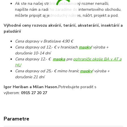
Ak ste na našej stránke požadovaný rozmer nenašli,
napíšte nám a radi ho zaradíme do internetového obchodu,
môžete pripojiť aj jednoduchý nákres, náčrt, projekt a pod.
Výhodné ceny rozvozu akvárií, terárií, akvaterárií, insektárií a
paludárií
Cena dopravy v Bratislave 4.90 €
Cena dopravy od 12,- € v hraniciach
mapky
! výroba +
doručenie 10-14 dní
Cena dopravy 12.- €
mapka
pre
pohraničie okolie BA v AT a
HU
Cena dopravy od 25,- € mimo hraníc
mapky
! výroba +
doručenie 21 dní
Igor Heriban a Milan Hason.
Potrebujete poradiť s
výberom:
0915 27 20 27
Parametre