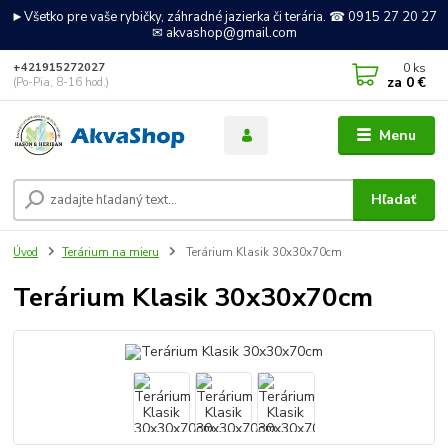
►Všetko pre vaše rybičky, záhradné jazierka či terária. ☎ 0915 27 20 27
✉ akvashop@gmail.com
0
ks
+421915272027
za
0 €
(Po-Pia, 8-16 hod.)
Menu
Hľadať
Úvod
Terárium na mieru
Terárium Klasik 30x30x70cm
Terárium Klasik 30x30x70cm