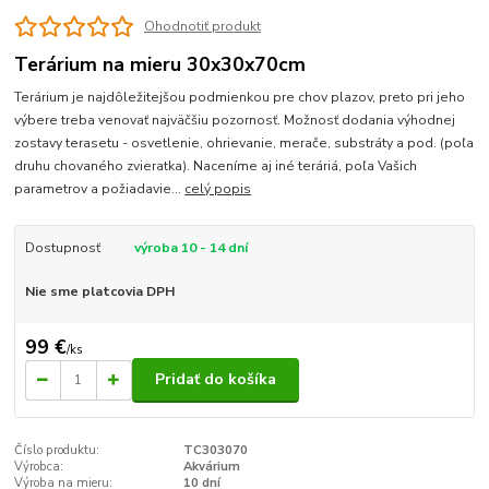
Ohodnotiť produkt
Terárium na mieru 30x30x70cm
Terárium je najdôležitejšou podmienkou pre chov plazov, preto pri jeho
výbere treba venovať najväčšiu pozornosť. Možnosť dodania výhodnej
zostavy terasetu - osvetlenie, ohrievanie, merače, substráty a pod. (poľa
druhu chovaného zvieratka). Naceníme aj iné teráriá, poľa Vašich
parametrov a požiadavie...
celý popis
Dostupnosť
výroba 10 - 14 dní
Nie sme platcovia DPH
99 €
/
ks
Pridať do košíka
Číslo produktu:
TC303070
Výrobca:
Akvárium
Výroba na mieru:
10 dní