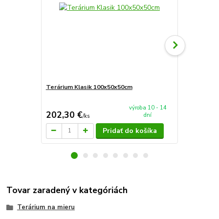
Terárium Klasik 100x50x50cm
Terárium Sp
výroba 10 - 14
202,30 €
90 €
dní
/
ks
/
ks
Pridať do košíka
Tovar zaradený v kategóriách
Terárium na mieru