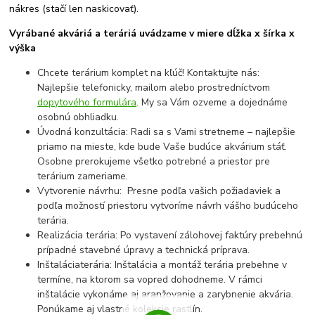
nákres (stačí len naskicovať).
Vyrábané akváriá a teráriá uvádzame v miere dĺžka x šírka x
výška
Chcete terárium komplet na kľúč! Kontaktujte nás:
Najlepšie telefonicky, mailom alebo prostredníctvom
dopytového formulára
. My sa Vám ozveme a dojednáme
osobnú obhliadku.
Úvodná konzultácia: Radi sa s Vami stretneme – najlepšie
priamo na mieste, kde bude Vaše budúce akvárium stáť.
Osobne prerokujeme všetko potrebné a priestor pre
terárium zameriame.
Vytvorenie návrhu: Presne podľa vašich požiadaviek a
podľa možností priestoru vytvoríme návrh vášho budúceho
terária.
Realizácia terária: Po vystavení zálohovej faktúry prebehnú
prípadné stavebné úpravy a technická príprava.
Inštaláciaterária: Inštalácia a montáž terária prebehne v
termíne, na ktorom sa vopred dohodneme. V rámci
inštalácie vykonáme aj aranžovanie a zarybnenie akvária.
Ponúkame aj vlastné kolekcie rastlín.