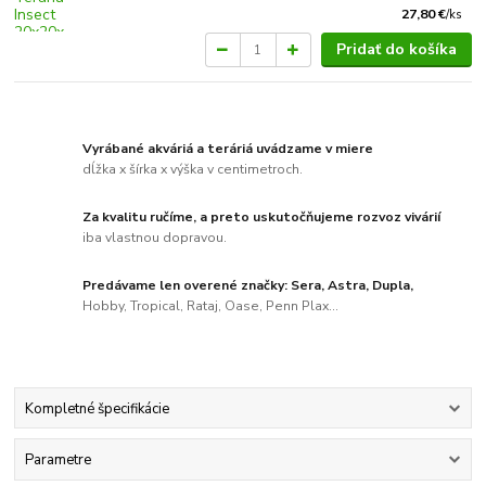
27,80 €
/
ks
Pridať do košíka
Vyrábané akváriá a teráriá uvádzame v miere
dĺžka x šírka x výška v centimetroch.
Za kvalitu ručíme, a preto uskutočňujeme rozvoz vivárií
iba vlastnou dopravou.
Predávame len overené značky: Sera, Astra, Dupla,
Hobby, Tropical, Rataj, Oase, Penn Plax...
Kompletné špecifikácie
Parametre