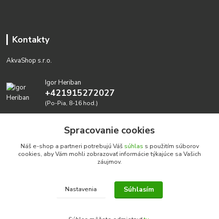
Kontakty
AkvaShop s.r.o.
Igor Heriban
+421915272027
(Po-Pia, 8-16 hod.)
akvashop@gmail.com
Spracovanie cookies
Náš e-shop a partneri potrebujú Váš
súhlas
s použitím súborov
cookies, aby Vám mohli zobrazovať informácie týkajúce sa Vašich
záujmov.
Súhlasím
Nastavenia
Realizujeme prírodné akvária: AkvaShop s.r.o. • IBAN:
SK3911000000002947087849