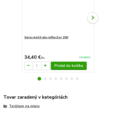
Sera reptil alu reflector 200
Sera reptil 
34,40 €
27,90 €
skladom
/
ks
/
k
Pridať do košíka
Tovar zaradený v kategóriách
Terárium na mieru