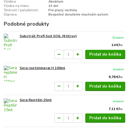
Výrobca:
Akvárium
Výroba na mieru:
10 dní
Terárium / paludárium:
Pre plazy, rastliny
Doprava:
Bezpečné doručenie vlastným autom
Podobné produkty
Substrát Profi Soil SOIL (8 litrov)
Skladom
14 €
/
ks
Pridať do košíka
Sera reptimineral H 100ml
skladom
9,78 €
/
ks
Pridať do košíka
Sera Reptilin 15ml
skladom
7,11 €
/
ks
Pridať do košíka