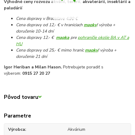
Výhodné ceny rozvozu akvárií, terárií, akvaterárií, insektárií a
paludárií
Cena dopravy v Bratislave 4.90 €
Cena dopravy od 12,- € v hraniciach
mapky
! výroba +
doručenie 10-14 dní
Cena dopravy 12.- €
mapka
pre
pohraničie okolie BA v AT a
HU
Cena dopravy od 25,- € mimo hraníc
mapky
! výroba +
doručenie 21 dní
Igor Heriban a Milan Hason
.
Potrebujete poradiť s
výberom:
0915 27 20 27
Pôvod tovaru
Parametre
Výrobca
Akvárium