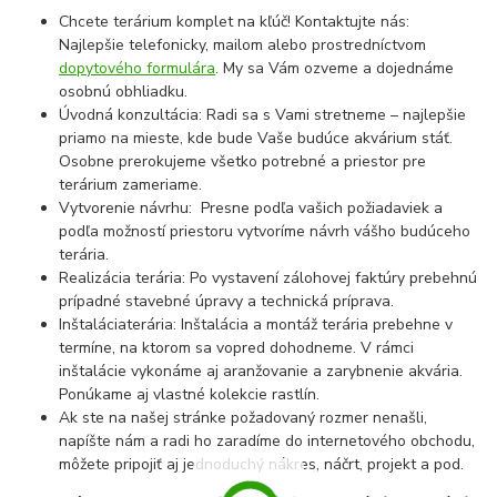
Chcete terárium komplet na kľúč! Kontaktujte nás:
Najlepšie telefonicky, mailom alebo prostredníctvom
dopytového formulára
. My sa Vám ozveme a dojednáme
osobnú obhliadku.
Úvodná konzultácia: Radi sa s Vami stretneme – najlepšie
priamo na mieste, kde bude Vaše budúce akvárium stáť.
Osobne prerokujeme všetko potrebné a priestor pre
terárium zameriame.
Vytvorenie návrhu: Presne podľa vašich požiadaviek a
podľa možností priestoru vytvoríme návrh vášho budúceho
terária.
Realizácia terária: Po vystavení zálohovej faktúry prebehnú
prípadné stavebné úpravy a technická príprava.
Inštaláciaterária: Inštalácia a montáž terária prebehne v
termíne, na ktorom sa vopred dohodneme. V rámci
inštalácie vykonáme aj aranžovanie a zarybnenie akvária.
Ponúkame aj vlastné kolekcie rastlín.
Ak ste na našej stránke požadovaný rozmer nenašli,
napíšte nám a radi ho zaradíme do internetového obchodu,
môžete pripojiť aj jednoduchý nákres, náčrt, projekt a pod.