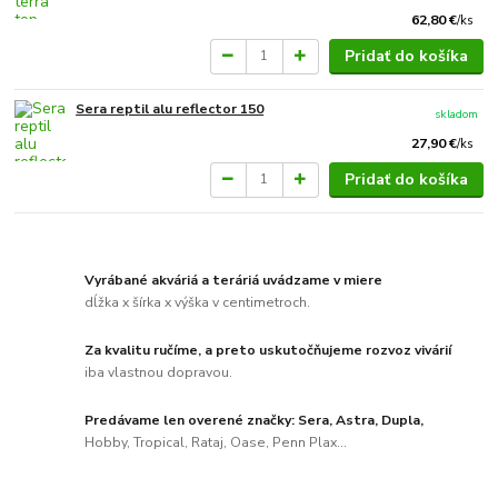
62,80 €
/
ks
Pridať do košíka
Sera reptil alu reflector 150
skladom
27,90 €
/
ks
Pridať do košíka
Vyrábané akváriá a teráriá uvádzame v miere
dĺžka x šírka x výška v centimetroch.
Za kvalitu ručíme, a preto uskutočňujeme rozvoz vivárií
iba vlastnou dopravou.
Predávame len overené značky: Sera, Astra, Dupla,
Hobby, Tropical, Rataj, Oase, Penn Plax...