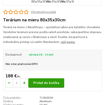
Ohodnotiť produkt
Terárium na mieru 80x35x30cm
Teráriá na mieru z AkvaShopu – spoľahlivý výber pre každého chovateľa.
Vyrobíme terárium presne podľa vašich predstáv, zabezpečíme dopravu,
zriaďovanie aj servis v Bratislave a okolí. Kvalita, bezpečnosť a
individuálny prístup sú naším štandardom.
celý popis
Dostupnosť
výroba 10 - 14 dní
Nie sme platcovia DPH
188 €
/
ks
Pridať do košíka
Číslo produktu:
TC803530
Výrobca:
Akvárium
Výroba na mieru:
10 dní