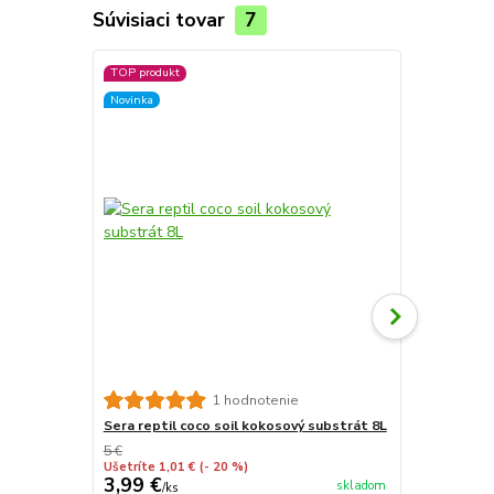
Súvisiaci tovar
7
TOP produkt
Novinka
Substrát Ha
1 hodnotenie
Sera reptil coco soil kokosový substrát 8L
5 €
Ušetríte 1,01 €
(- 20 %)
3,99 €
4,50 €
skladom
/
ks
/
ks