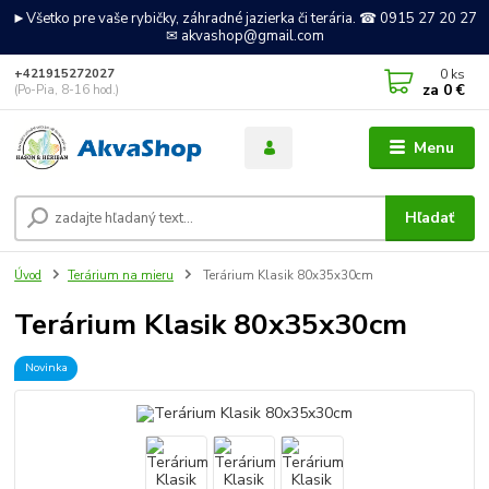
►Všetko pre vaše rybičky, záhradné jazierka či terária. ☎ 0915 27 20 27
✉ akvashop@gmail.com
0
ks
+421915272027
za
0 €
(Po-Pia, 8-16 hod.)
Menu
Hľadať
Úvod
Terárium na mieru
Terárium Klasik 80x35x30cm
Terárium Klasik 80x35x30cm
Novinka