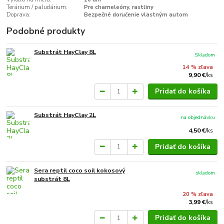
Terárium / paludárium:
Pre chameleóny, rastliny
Doprava:
Bezpečné doručenie vlastným autom
Podobné produkty
Substrát HayClay 8L
Skladom
14 % zľava
9,90 €
/
ks
Pridať do košíka
Substrát HayClay 2L
na objednávku
4,50 €
/
ks
Pridať do košíka
Sera reptil coco soil kokosový
skladom
substrát 8L
20 % zľava
3,99 €
/
ks
Pridať do košíka