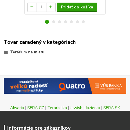
Pridať do košíka
Tovar zaradený v kategóriách
Terárium na mieru
Akvaria
|
SERA CZ
|
Teraristika
|
Jewish
|
Jazierka
|
SERA SK
Informácie pre zákazníkov