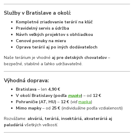
Služby v Bratislave a okolí:
Kompletné zriaďovanie terárií na kľúč
Pravidelný servis a údržba
Návrh veľkých projektov s obhliadkou
Cenové ponuky na mieru
Oprava terárií aj po iných dodávateľoch
Naše terárium je vhodné
aj pre detských chovateľov
–
bezpečné, stabilné a ľahko udržiavateľné.
Výhodná doprava:
Bratislava
– len
4,90 €
V okolí Bratislavy (podľa
mapky
)
– od
12 €
Pohraničie (AT, HU)
–
12 €
(viď
mapka
)
Mimo mapky
– od
25 €
(individuálne podľa vzdialenosti)
Rozvážame:
akváriá, teráriá, insektáriá, akvateráriá aj
paludáriá
všetkých veľkostí.