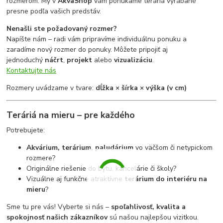
rozmerom. My v
AkvaShop
vám ponúkame teráriá vyrábané
presne podľa vašich predstáv.
Nenašli ste požadovaný rozmer?
Napíšte nám – radi vám pripravíme individuálnu ponuku a
zaradíme nový rozmer do ponuky. Môžete pripojiť aj
jednoduchý
náčrt
,
projekt
alebo
vizualizáciu
.
Kontaktujte nás
Rozmery uvádzame v tvare:
dĺžka × šírka × výška (v cm)
Teráriá na mieru – pre každého
Potrebujete:
Akvárium, terárium, paludárium
vo väčšom či netypickom
rozmere?
Originálne riešenie do bytu, kancelárie či školy?
Vizuálne aj funkčne atraktívne
terárium do interiéru na
mieru
?
Sme tu pre vás! Vyberte si nás –
spoľahlivosť, kvalita a
spokojnosť našich zákazníkov
sú našou najlepšou vizitkou.