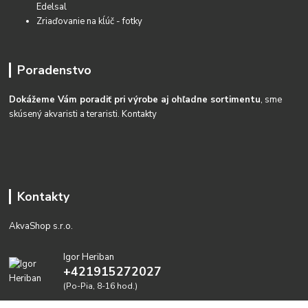
Edelsal
Zriaďovanie na kĺúč - fotky
Poradenstvo
Dokážeme Vám poradiť pri výrobe aj ohľadne sortimentu
, sme
skúsený akvaristi a teraristi.
Kontakty
Kontakty
AkvaShop s.r.o.
Igor Heriban
+421915272027
(Po-Pia, 8-16 hod.)