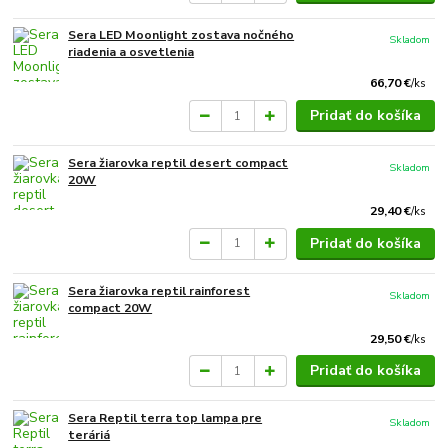
Sera LED Moonlight zostava nočného
Skladom
riadenia a osvetlenia
66,70 €
/
ks
Pridať do košíka
Sera žiarovka reptil desert compact
Skladom
20W
29,40 €
/
ks
Pridať do košíka
Sera žiarovka reptil rainforest
Skladom
compact 20W
29,50 €
/
ks
Pridať do košíka
Sera Reptil terra top lampa pre
Skladom
teráriá