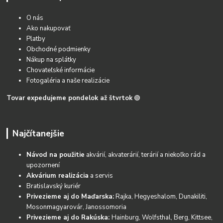
O nás
Ako nakupovať
Platby
Obchodné podmienky
Nákup na splátky
Chovateľské informácie
Fotogaléria a naše realizácie
Tovar expedujeme pondelok až štvrtok
🟢
Najčítanejšie
Návod na použitie
akvárií, akvaterárií, terárií a niekoľko rád a
upozornení
Akvárium realizácia
a servis
Bratislavský kuriér
Privezieme aj do Maďarska:
Rajka, Hegyeshalom, Dunakiliti,
Mosonmagyarovár, Janossomoria
Privezieme aj do Rakúska:
Hainburg, Wolfsthal, Berg, Kittsee,