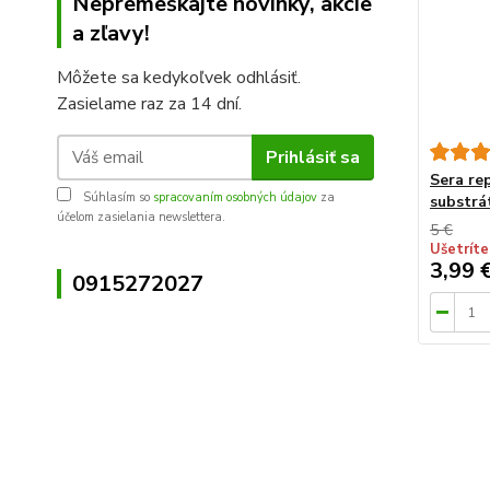
Nepremeškajte novinky, akcie
a zľavy!
Môžete sa kedykoľvek odhlásiť.
Zasielame raz za 14 dní.
Prihlásiť sa
Sera re
Súhlasím so
spracovaním osobných údajov
za
substrá
účelom zasielania newslettera.
5 €
Ušetríte
3,99 
0915272027