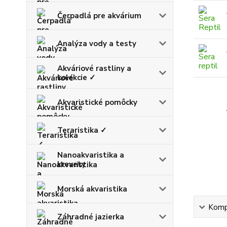
Čerpadlá pre akvárium
Analýza vody a testy
Akváriové rastliny a
kolekcie ✓
Akvaristické pomôcky
Teraristika ✓
Nanoakvaristika a
krevety
Morská akvaristika
Kompl
Záhradné jazierka