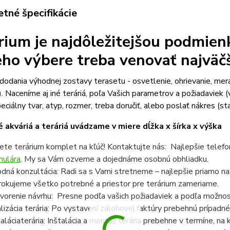
tné špecifikácie
rium je najdôležitejšou podmien
jeho výbere treba venovať najväč
odania výhodnej zostavy terasetu - osvetlenie, ohrievanie, mer
). Naceníme aj iné teráriá, poľa Vašich parametrov a požiadaviek (v
eciálny tvar, atyp, rozmer, treba doručiť, alebo poslať nákres (sta
 akváriá a teráriá uvádzame v miere dĺžka x šírka x výška
ete terárium komplet na kľúč! Kontaktujte nás: Najlepšie telef
mulára
. My sa Vám ozveme a dojednáme osobnú obhliadku.
dná konzultácia: Radi sa s Vami stretneme – najlepšie priamo n
rokujeme všetko potrebné a priestor pre terárium zameriame.
vorenie návrhu: Presne podľa vašich požiadaviek a podľa možnost
lizácia terária: Po vystavení zálohovej faktúry prebehnú prípadné
taláciaterária: Inštalácia a montáž terária prebehne v termíne, n