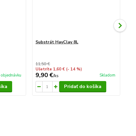
Substrát HayClay 8L
Dr
11,50 €
Ušetríte 1,60 €
(- 14 %)
9,90 €
4,
 objednávku
Skladom
/
ks
šíka
Pridať do košíka