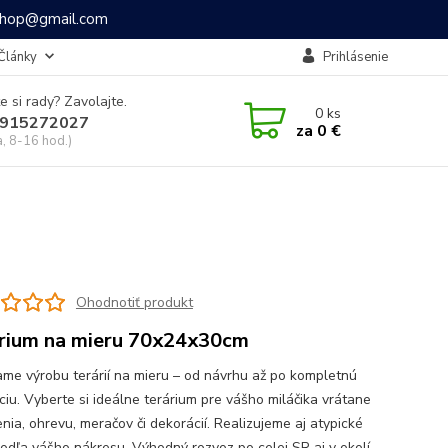
ashop@gmail.com
Články
Prihlásenie
e si rady? Zavolajte.
0
ks
915272027
za
0 €
a, 8-16 hod.)
Ohodnotiť produkt
rium na mieru 70x24x30cm
me výrobu terárií na mieru – od návrhu až po kompletnú
ciu. Vyberte si ideálne terárium pre vášho miláčika vrátane
nia, ohrevu, meračov či dekorácií. Realizujeme aj atypické
podľa vášho nákresu. Výhodný rozvoz po celej SR aj v okolí