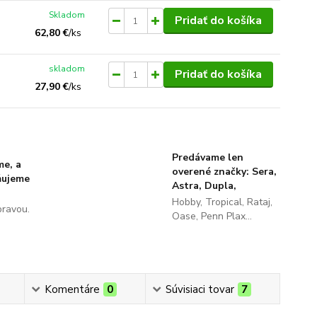
Skladom
Pridať do košíka
62,80 €
/
ks
skladom
Pridať do košíka
27,90 €
/
ks
Predávame len
me, a
overené značky: Sera,
ňujeme
Astra, Dupla,
Hobby, Tropical, Rataj,
pravou.
Oase, Penn Plax...
Komentáre
0
Súvisiaci tovar
7