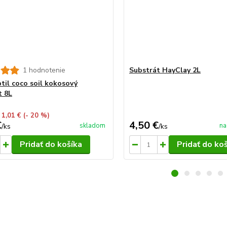
1 hodnotenie
Substrát HayClay 2L
ptil coco soil kokosový
t 8L
 1,01 €
(- 20 %)
€
4,50 €
skladom
na
/
ks
/
ks
Pridať do košíka
Pridať do ko