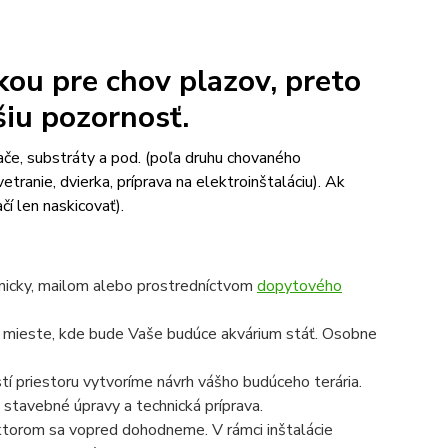
kou pre chov plazov, preto
šiu pozornosť.
ače, substráty a pod. (poľa druhu chovaného
etranie, dvierka, príprava na elektroinštaláciu). Ak
čí len naskicovať).
onicky, mailom alebo prostredníctvom
dopytového
a mieste, kde bude Vaše budúce akvárium stáť. Osobne
í priestoru vytvoríme návrh vášho budúceho terária.
 stavebné úpravy a technická príprava.
a ktorom sa vopred dohodneme. V rámci inštalácie