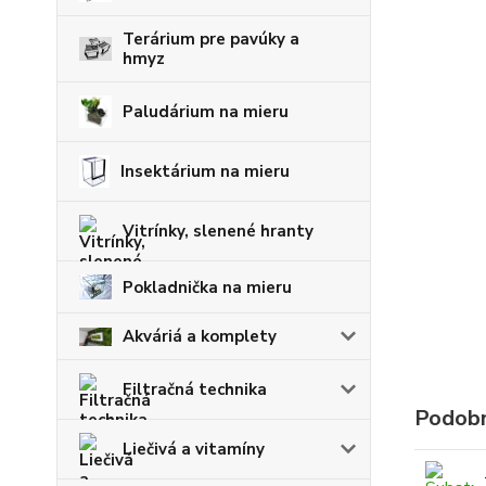
Terárium pre pavúky a
hmyz
Paludárium na mieru
Insektárium na mieru
Vitrínky, slenené hranty
Pokladnička na mieru
Akváriá a komplety
Filtračná technika
Podobn
Liečivá a vitamíny