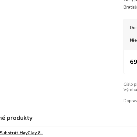
Bratisl
Dos
Nie
69
Číslo p
Výroba 
Doprav
é produkty
Substrát HayClay 8L