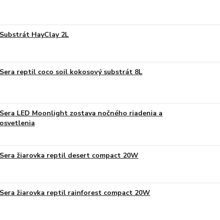
Substrát HayClay 2L
Sera reptil coco soil kokosový substrát 8L
Sera LED Moonlight zostava nočného riadenia a
osvetlenia
Sera žiarovka reptil desert compact 20W
Sera žiarovka reptil rainforest compact 20W