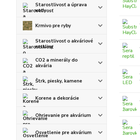
Starostlivosť a úprava
vody
Krmivo pre ryby
Starostlivosť o akváriové
rastliny
CO2 a minerály do
akvária
Štrk, piesky, kamene
Korene a dekorácie
Ohrievanie pre akvárium
Osvetlenie pre akvárium