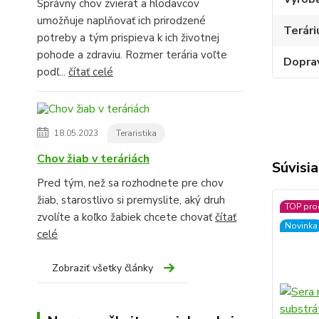
Správny chov zvierat a hlodavcov
umožňuje naplňovať ich prirodzené
Terári
potreby a tým prispieva k ich životnej
pohode a zdraviu. Rozmer terária voľte
Dopra
podľ...
čítať celé
18.05.2023
Teraristika
Chov žiab v teráriách
Súvisia
Pred tým, než sa rozhodnete pre chov
žiab, starostlivo si premyslite, aký druh
TOP pro
zvolíte a koľko žabiek chcete chovať
čítať
Novinka
celé
Zobraziť všetky články