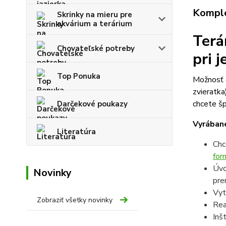
Komple
Skrinky na mieru pre
akvárium a terárium
Terá
Chovateľské potreby
pri 
Top Ponuka
Možnosť d
zvieratka
chcete šp
Darčekové poukazy
Vyrábané
Literatúra
Chc
for
Úvo
Novinky
pre
Vyt
Zobraziť všetky novinky
Rea
Inš