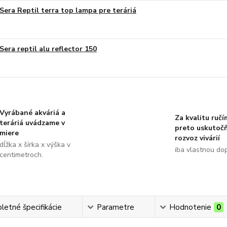
Sera Reptil terra top lampa pre teráriá
Sera reptil alu reflector 150
Vyrábané akváriá a
Za kvalitu ručí
teráriá uvádzame v
preto uskutoč
miere
rozvoz vivárií
dĺžka x šírka x výška v
iba vlastnou do
centimetroch.
etné špecifikácie
Parametre
Hodnotenie
0