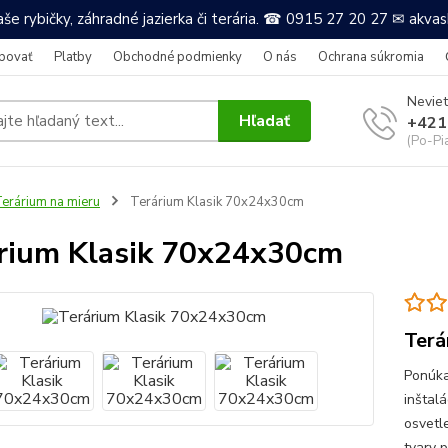
še rybičky, záhradné jazierka či terária. ☎ 0915 27 20 27 ✉ akv
povať
Platby
Obchodné podmienky
O nás
Ochrana súkromia
Neviet
Hľadať
+421
(Po-Pi
erárium na mieru
Terárium Klasik 70x24x30cm
rium Klasik 70x24x30cm
Terá
Ponúka
inštalá
osvetle
tvary 