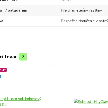
um / paludárium
Pre chameleóny, rastliny
va
Bezpečné doručenie vlast
ci tovar
7
dukt