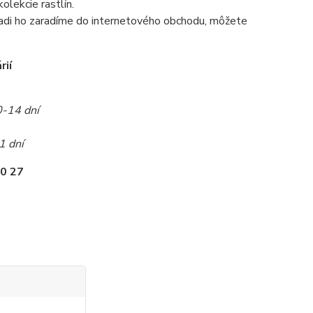
olekcie rastlín.
radi ho zaradíme do internetového obchodu, môžete
rií
0-14 dní
1 dní
0 27