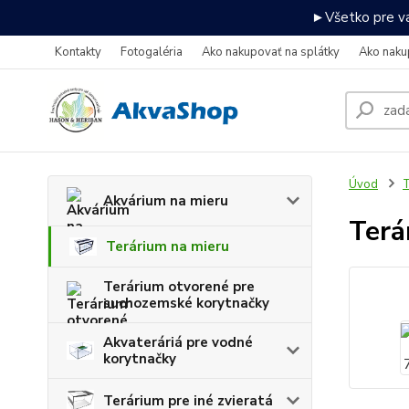
►Všetko pre va
Kontakty
Fotogaléria
Ako nakupovať na splátky
Ako naku
Úvod
T
Akvárium na mieru
Terá
Terárium na mieru
Terárium otvorené pre
suchozemské korytnačky
Akvateráriá pre vodné
korytnačky
Terárium pre iné zvieratá