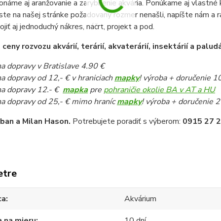
onáme aj aranžovanie a zarybnenie akvária. Ponúkame aj vlastné k
ste na našej stránke požadovaný rozmer nenašli, napíšte nám a 
pojiť aj jednoduchý nákres, náčrt, projekt a pod.
eny rozvozu akvárií, terárií, akvaterárií, insektárií a paludá
a dopravy v Bratislave 4.90 €
a dopravy od 12,- € v hraniciach
mapky
! výroba + doručenie 1
a dopravy 12.- €
mapka
pre
pohraničie okolie BA v AT a HU
a dopravy od 25,- € mimo hraníc
mapky
! výroba + doručenie 2
iban a Milan Hason.
Potrebujete poradiť s výberom:
0915 27 2
etre
ca
Akvárium
 na mieru
10 dní