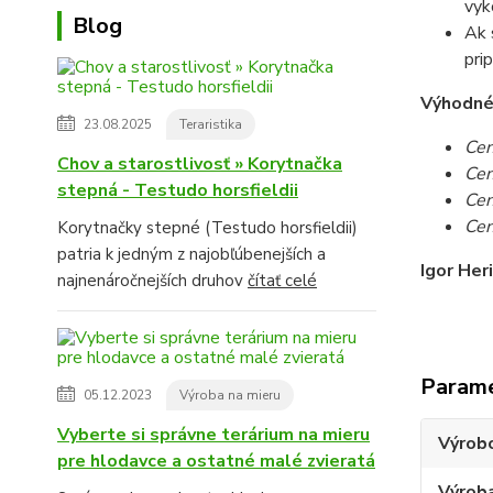
vyk
Blog
Ak 
pri
Výhodné c
23.08.2025
Teraristika
Cen
Chov a starostlivosť » Korytnačka
Cen
stepná - Testudo horsfieldii
Cen
Cen
Korytnačky stepné (Testudo horsfieldii)
patria k jedným z najobľúbenejších a
Igor Her
najnenáročnejších druhov
čítať celé
Param
05.12.2023
Výroba na mieru
Vyberte si správne terárium na mieru
Výrob
pre hlodavce a ostatné malé zvieratá
Výroba